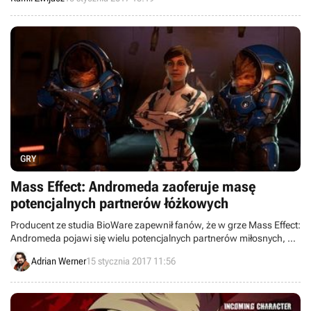
wpłaty od graczy nagle przestałyby przychodzić. Z kolei ukończony
single player przynosiłby dochody, z których sfinansowano by resztę
projektu.
GRY
Mass Effect: Andromeda zaoferuje masę
potencjalnych partnerów łóżkowych
Producent ze studia BioWare zapewnił fanów, że w grze Mass Effect:
Andromeda pojawi się wielu potencjalnych partnerów miłosnych, a
sceny seksu zostaną bardzo dobrze zrealizowane.
Adrian Werner
15 stycznia 2017 11:56