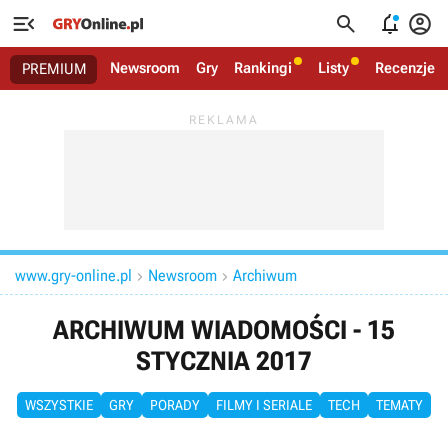




Newsroom
Gry
Rankingi
Listy
Recenzje
PREMIUM
www.gry-online.pl
Newsroom
Archiwum


ARCHIWUM WIADOMOŚCI - 15
STYCZNIA 2017
WSZYSTKIE
GRY
PORADY
FILMY I SERIALE
TECH
TEMATY