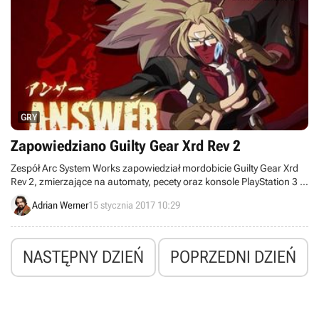
GRY
Zapowiedziano Guilty Gear Xrd Rev 2
Zespół Arc System Works zapowiedział mordobicie Guilty Gear Xrd
Rev 2, zmierzające na automaty, pecety oraz konsole PlayStation 3 i
4. Będzie to rozszerzona wersja zeszłorocznej odsłony cyklu i
Adrian Werner
15 stycznia 2017 10:29
zaoferuje dodatkowe postacie, zmiany w balansie rozgrywki oraz
nowe techniki i epizody fabularne.
NASTĘPNY DZIEŃ
POPRZEDNI DZIEŃ