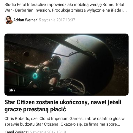
Studio Feral Interactive zapowiedziało mobilną wersję Rome: Total
War - Barbarian Invasion. Produkcja zmierza wyłącznie na iPada i
ukaże się jako samodzielna gra. Premiera ma nastąpić w marcu
Adrian Werner
15 stycznia 2017 13:37
tego roku.
GRY
Star Citizen zostanie ukończony, nawet jeżeli
gracze przestaną płacić
Chris Roberts, szef Cloud Imperium Games, zabrał ostatnio głos w
sprawie budżetu Star Citizena. Okazało się, że firma ma spore
rezerwy, które umożliwiłyby dokończenie Squadron 42, nawet gdyby
Kamil Zwijacz
15 stycznia 2017 13:19