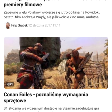
premiery filmowe
Zapewne wielu Polaków wybierze się jutro do kina na Powidoki,
ostatni film Andrzeja Wajdy, ale jeśli wolicie kino mniej ambitne,
znajdziecie seanse sensacyjnego Konwoju, miłego Kota Boba oraz
Filip Grabski
12 stycznia 2017 11:11
pełnego rozmachu Wielkiego Muru.
GRY
Conan Exiles - poznaliśmy wymagania
sprzętowe
31 stycznia we wczesnym dostępie na Steamie zadebiutuje gra