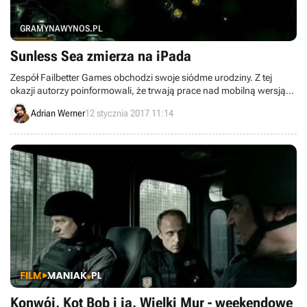
GRAMYNAWYNOS.PL
Sunless Sea zmierza na iPada
Zespół Failbetter Games obchodzi swoje siódme urodziny. Z tej
okazji autorzy poinformowali, że trwają prace nad mobilną wersją
Sunless Sea, czyli pecetowej steampunkowej strategii sprzed dwóch
Adrian Werner
12 stycznia 2017 11:14
lat.
Konwój, Kot Bob i ja, Wielki Mur - weekendowe