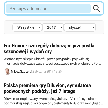

Szukaj
wiadomości...
For Honor - szczegóły dotyczące przepustki
sezonowej i wydań gry
W oficjalnym sklepie Ubisoftu przez przypadek pojawiła się
informacja dotycząca zawartości poszczególnych wydań gry For
Honor. Poznaliśmy również szczegóły na temat przepustki
Miłosz Szubert
12 stycznia 2017 18:25
sezonowej.
Polska premiera gry Diluvion, symulatora
podwodnych podróży, już 7 lutego
Diluvion to inspirowany twórczością Juliusza Verne’a symulator
podmorskiej żeglugi wzbogacony o elementy RPG oraz ekscytujący
system podwodnych starć. Dystrybutorem gry jest cdp.pl.