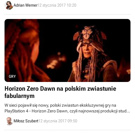
uciec z obcej planety. Twórcy podali również wreszcie datę premiery.
Adrian Werner
12 stycznia 2017 10:20
GRY
Horizon Zero Dawn na polskim zwiastunie
fabularnym
W sieci pojawił się nowy, polski zwiastun ekskluzywnej gry na
PlayStation 4 - Horizon Zero Dawn, czyli najnowszej produkcji studia
Guerrilla Games. Stanowi on nie tylko kolejne wprowadzenie do
Miłosz Szubert
12 stycznia 2017 09:50
fabuły, ale również możemy usłyszeć w nim nasz rodzimy dubbing w
całej okazałości.