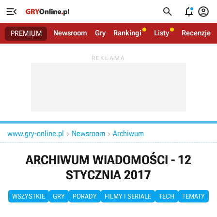




Newsroom
Gry
Rankingi
Listy
Recenzje
PREMIUM
www.gry-online.pl
Newsroom
Archiwum


ARCHIWUM WIADOMOŚCI - 12
STYCZNIA 2017
WSZYSTKIE
GRY
PORADY
FILMY I SERIALE
TECH
TEMATY