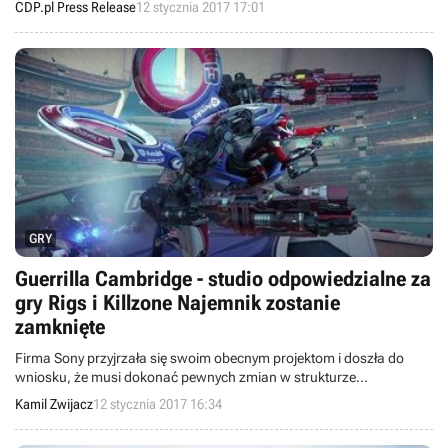
CDP.pl Press Release
12 stycznia 2017 17:01
GRY
Guerrilla Cambridge - studio odpowiedzialne za
gry Rigs i Killzone Najemnik zostanie
zamknięte
Firma Sony przyjrzała się swoim obecnym projektom i doszła do
wniosku, że musi dokonać pewnych zmian w strukturze
europejskich studiów. W związku z tym postanowiono zamknąć
Kamil Zwijacz
12 stycznia 2017 16:34
Guerrilla Cambridge, odpowiadające za gry Rigs i Killzone Najemnik.