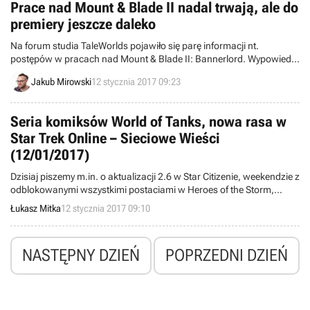
Prace nad Mount & Blade II nadal trwają, ale do
premiery jeszcze daleko
Na forum studia TaleWorlds pojawiło się parę informacji nt.
postępów w pracach nad Mount & Blade II: Bannerlord. Wypowiedzi
menadżera ds. społeczności sugerują, że projekt nadal jest daleki od
Jakub Mirowski
12 stycznia 2017 09:23
ukończenia.
Seria komiksów World of Tanks, nowa rasa w
Star Trek Online – Sieciowe Wieści
(12/01/2017)
Dzisiaj piszemy m.in. o aktualizacji 2.6 w Star Citizenie, weekendzie z
odblokowanymi wszystkimi postaciami w Heroes of the Storm,
nadchodzącej rasie w Star Treku Online czy nowych komiksach ze
Łukasz Mitka
12 stycznia 2017 09:10
świata World of Tanks.
NASTĘPNY DZIEŃ
POPRZEDNI DZIEŃ