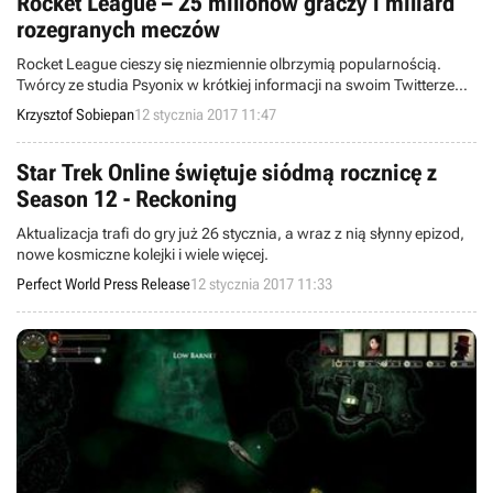
Rocket League – 25 milionów graczy i miliard
rozegranych meczów
Rocket League cieszy się niezmiennie olbrzymią popularnością.
Twórcy ze studia Psyonix w krótkiej informacji na swoim Twitterze
prezentują ciekawą infografikę i dodatkowo liczą, ile lat zeszło
Krzysztof Sobiepan
12 stycznia 2017 11:47
graczom na zabawie.
Star Trek Online świętuje siódmą rocznicę z
Season 12 - Reckoning
Aktualizacja trafi do gry już 26 stycznia, a wraz z nią słynny epizod,
nowe kosmiczne kolejki i wiele więcej.
Perfect World Press Release
12 stycznia 2017 11:33