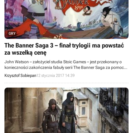
GRY
The Banner Saga 3 – finał trylogii ma powstać
za wszelką cenę
John Watson – założyciel studia Stoic Games – jest przekonany o
konieczności zakończenia fabuły serii The Banner Saga za pomocą
trzeciego tytułu, niezależnie od rynkowego sukcesu. W udzielonym
Krzysztof Sobiepan
12 stycznia 2017 14:39
wywiadzie wspomina także o powodach niezadowalającej
sprzedaży gry The Banner Saga 2.