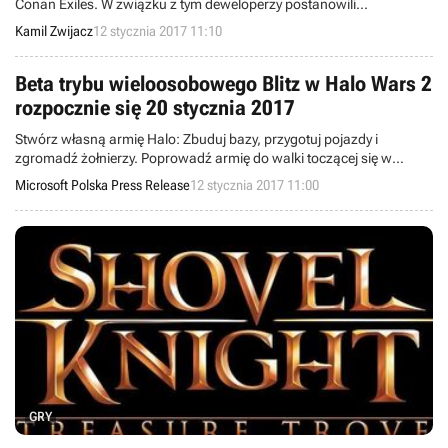
Conan Exiles. W związku z tym deweloperzy postanowili
opublikować minimalne i zalecane wymagania sprzętowe produkcji.
Kamil Zwijacz
12 stycznia 2017 11:10
Beta trybu wieloosobowego Blitz w Halo Wars 2
rozpocznie się 20 stycznia 2017
Stwórz własną armię Halo: Zbuduj bazy, przygotuj pojazdy i
zgromadź żołnierzy. Poprowadź armię do walki toczącej się w
obcych środowiskach podczas różnych kampanii i na wielu mapach
Microsoft Polska Press Release
12 stycznia 2017 11:00
dla trybu wieloosobowego.
GRY