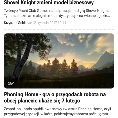
Shovel Knight zmieni model biznesowy
Twórcy z Yacht Club Games nadal pracują nad grą Shovel Knight.
Tym razem zmianie ulegnie model dystrybucji - na wiosnę będzie
można taniej kupić pojedyncze kampanie wchodzące w skład gry
Krzysztof Sobiepan
12 stycznia 2017 10:44
lub nieco droższy bundle, zawierający wszystkie dodatki. Z innych
wieści, tytuł otrzyma lokalny co-op, a rycerz z łopatą zagości na
platformie Nintendo Switch.
GRY
Phoning Home - gra o przygodach robota na
obcej planecie ukaże się 7 lutego
Zespół Ion Lands opublikował nowy zwiastun Phoning Home, czyli
przygodowej gry akcji, w której pokierujemy robotem próbującym