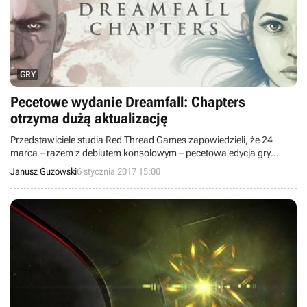
GRY
Pecetowe wydanie Dreamfall: Chapters
otrzyma dużą aktualizację
Przedstawiciele studia Red Thread Games zapowiedzieli, że 24
marca – razem z debiutem konsolowym – pecetowa edycja gry
Dreamfall: Chapters otrzyma dużą aktualizację. Poprawka
Janusz Guzowski
6 stycznia 2017 15:00
zatytułowana The Final Cut wprowadzi szereg ulepszeń w grafice,
udźwiękowieniu i mechanice produkcji, tak by nie odbiegać od wersji
na konsole Xbox One i PlayStation 4.