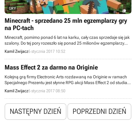
GRY
Minecraft - sprzedano 25 mln egzemplarzy gry
na PC-tach
Minecraft, pomimo ponad 6 lat na karku, cały czas sprzedaje się jak
szalony. Do tej pory rozeszło się ponad 25 milionów egzemplarzy
wersji komputerowej, z czego blisko 9 tysięcy tylko podczas ostatniej
Kamil Zwijacz
6 stycznia 2017 10:52
doby.
Mass Effect 2 za darmo na Originie
Kolejną grą firmy Electronic Arts rozdawaną na Originie w ramach
Specjalnego Prezentu jest słynne RPG akcji Mass Effect 2 od studia
BioWare.
Kamil Zwijacz
6 stycznia 2017 08:50
NASTĘPNY DZIEŃ
POPRZEDNI DZIEŃ