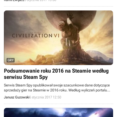
materiałów z rozgrywką.
GRY
Podsumowanie roku 2016 na Steamie według
serwisu Steam Spy
Serwis Steam Spy opublikował swoje szacunkowe dane dotyczące
sprzedaży gier na Steamie w 2016 roku. Według wyliczeń portalu
najbardziej dochodowym tytułem ostatnich dwunastu miesięcy była
Janusz Guzowski
6 stycznia 2017 12:50
najnowsza odsłona serii Civilization. Zaskakująco dobrze radziła
sobie także niezależna produkcja Erica Barone’a – Stardew Valley.