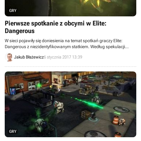
GRY
Pierwsze spotkanie z obcymi w Elite:
Dangerous
W sieci pojawiły się doniesienia na temat spotkań graczy Elite:
Dangerous z niezidentyfikowanym statkiem. Według spekulacji
tajemniczy obiekt ma być dziełem rasy Thargoidów i zwiastuje rychłe
Jakub Błażewicz
6 stycznia 2017 13:39
przybycie tej insektoidalnej rasy.
GRY