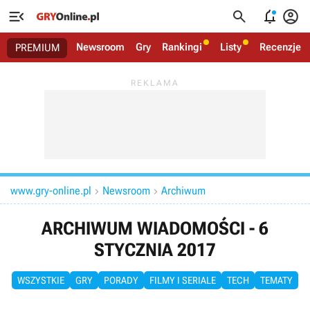




Newsroom
Gry
Rankingi
Listy
Recenzje
PREMIUM
www.gry-online.pl
Newsroom
Archiwum


ARCHIWUM WIADOMOŚCI - 6
STYCZNIA 2017
WSZYSTKIE
GRY
PORADY
FILMY I SERIALE
TECH
TEMATY