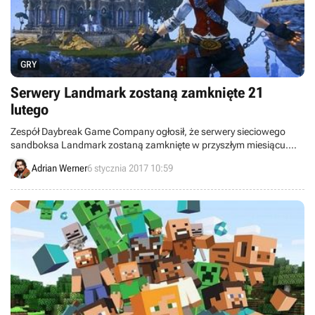
GRY
Serwery Landmark zostaną zamknięte 21
lutego
Zespół Daybreak Game Company ogłosił, że serwery sieciowego
sandboksa Landmark zostaną zamknięte w przyszłym miesiącu.
Deweloper zamierza skoncentrować się teraz na swoich innych,
Adrian Werner
6 stycznia 2017 10:59
bardziej popularnych projektach.