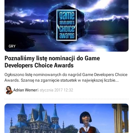
GRY
Poznaliśmy listę nominacji do Game
Developers Choice Awards
Ogłoszono listę nominowanych do nagród Game Developers Choice
Awards. Szansę na zgarnięcie statuetek w największej liczbie
kategorii mają Inside, Overwatch, Uncharted 4: A Thief’s End oraz
Adrian Werner
6 stycznia 2017 12:32
Firewatch.