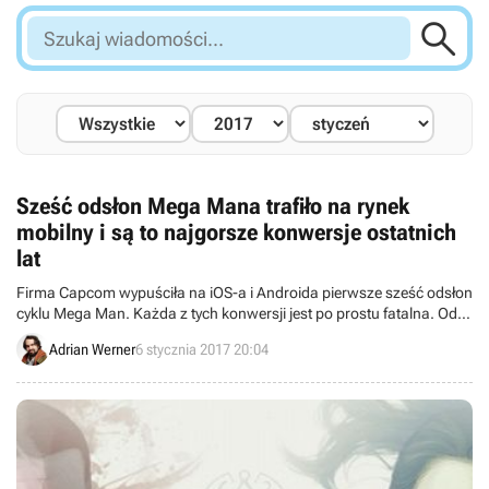

Szukaj
wiadomości...
Sześć odsłon Mega Mana trafiło na rynek
mobilny i są to najgorsze konwersje ostatnich
lat
Firma Capcom wypuściła na iOS-a i Androida pierwsze sześć odsłon
cyklu Mega Man. Każda z tych konwersji jest po prostu fatalna. Od
dawna nie było aż tak złych portów.
Adrian Werner
6 stycznia 2017 20:04