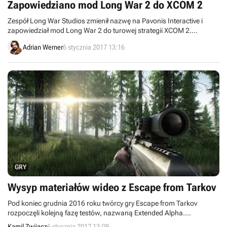
Zapowiedziano mod Long War 2 do XCOM 2
Zespół Long War Studios zmienił nazwę na Pavonis Interactive i
zapowiedział mod Long War 2 do turowej strategii XCOM 2.
Pierwsza część uznawana jest za najlepszą modyfikację, jaka
Adrian Werner
6 stycznia 2017 13:16
powstała z myślą o XCOM: Enemy Unknown.
GRY
Wysyp materiałów wideo z Escape from Tarkov
Pod koniec grudnia 2016 roku twórcy gry Escape from Tarkov
rozpoczęli kolejną fazę testów, nazwaną Extended Alpha.
Zaowocowało to pojawieniem się w ostatnich dniach wielu
Kamil Zwijacz
6 stycznia 2017 13:08