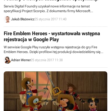
Serwis Digital Foundry uzyskał nowe informacje na temat
specyfikacji Project Scorpio. Z dokumentu firmy Microsoft
dowiedzieliśmy się o braku pamięci ESRAM oraz sposobach
Jakub Błażewicz
25 stycznia 2017 11:40
wykorzystania nowych zasobów w celu osiągnięcia w grach
rozdzielczości 4K i nie tylko.
Fire Emblem Heroes - wystartowała wstępna
rejestracja w Google Play
W serwisie Google Play ruszyła wstępna rejestracja do gry Fire
Emblem Heroes. Dzięki profilowi tej produkcji dowiedzieliśmy się
również sporo nowego na temat planowanych trybów rozgrywki.
Adrian Werner
25 stycznia 2017 11:38