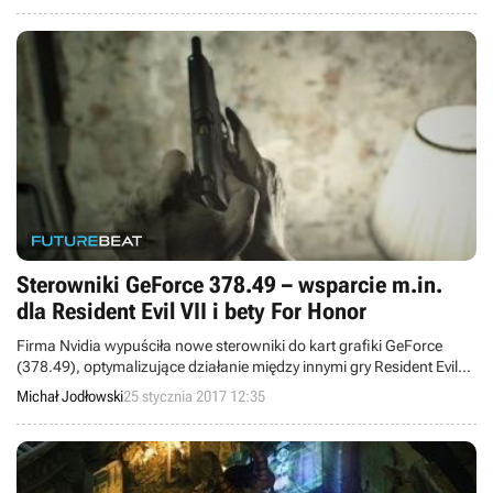
Sterowniki GeForce 378.49 – wsparcie m.in.
dla Resident Evil VII i bety For Honor
Firma Nvidia wypuściła nowe sterowniki do kart grafiki GeForce
(378.49), optymalizujące działanie między innymi gry Resident Evil
VII: Biohazard oraz nadchodzącego For Honor w wersji beta.
Michał Jodłowski
25 stycznia 2017 12:35