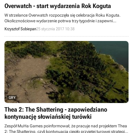
Overwatch - start wydarzenia Rok Koguta
W strzelance Overwatch rozpoczęła się celebracja Roku Koguta.
Okolicznościowe wydarzenie potrwa trzy tygodnie i zapewni
graczom zarówno nową Rozróbę, jak i 13 unikalnych skórek,
Krzysztof Sobiepan
25 stycznia 2017 10:38
dodatkowe emotki, graffiti oraz zwycięskie pozy.
GRY
Thea 2: The Shattering - zapowiedziano
kontynuację słowiańskiej turówki
Zespół MuHa Games poinformował, że pracuje nad projektem Thea
2: The Shattering, czyli kontynuacją ciepło przyjętej turowej strategii