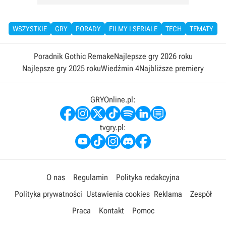
WSZYSTKIE
GRY
PORADY
FILMY I SERIALE
TECH
TEMATY
Poradnik Gothic Remake
Najlepsze gry 2026 roku
Najlepsze gry 2025 roku
Wiedźmin 4
Najbliższe premiery
GRYOnline.pl:
tvgry.pl:
O nas
Regulamin
Polityka redakcyjna
Polityka prywatności
Ustawienia cookies
Reklama
Zespół
Praca
Kontakt
Pomoc