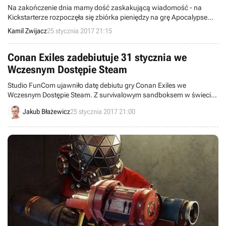
Na zakończenie dnia mamy dość zaskakującą wiadomość - na
Kickstarterze rozpoczęła się zbiórka pieniędzy na grę Apocalypse
Now, opartą na słynnym filmie znanym w Polsce pod tytułem Czas
Kamil Zwijacz
25 stycznia 2017 21:15
apokalipsy.
Conan Exiles zadebiutuje 31 stycznia we
Wczesnym Dostępie Steam
Studio FunCom ujawniło datę debiutu gry Conan Exiles we
Wczesnym Dostępie Steam. Z survivalowym sandboksem w świecie
znanym z opowiadań o kultowym barbarzyńcy będziemy mogli
Jakub Błażewicz
25 stycznia 2017 21:00
zapoznać się 31 stycznia. Jednocześnie pokazano nowy zwiastun
(cinematic trailer) i ujawniono bogatą edycję kolekcjonerską
produkcji.