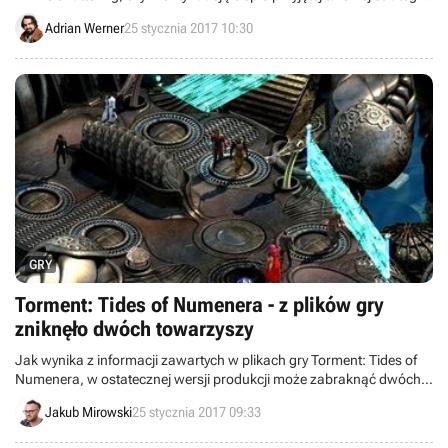
osadzonej w klimacie słowiańskiego fantasy.
Adrian Werner
25 stycznia 2017 10:30
GRY
Torment: Tides of Numenera - z plików gry
zniknęło dwóch towarzyszy
Jak wynika z informacji zawartych w plikach gry Torment: Tides of
Numenera, w ostatecznej wersji produkcji może zabraknąć dwóch
towarzyszy: Ooma oraz Riastrada. Usunięcia tych postaci nie
Jakub Mirowski
25 stycznia 2017 09:33
potwierdziło na razie studio inXile Entertainment.