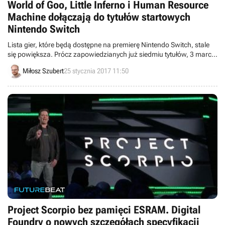
World of Goo, Little Inferno i Human Resource
Machine dołączają do tytułów startowych
Nintendo Switch
Lista gier, które będą dostępne na premierę Nintendo Switch, stale
się powiększa. Prócz zapowiedzianych już siedmiu tytułów, 3 marca
na konsolę japońskiego giganta pojawi się również World of Goo,
Miłosz Szubert
25 stycznia 2017 11:50
Little Inferno i Human Resource Machine.
Project Scorpio bez pamięci ESRAM. Digital
Foundry o nowych szczegółach specyfikacji