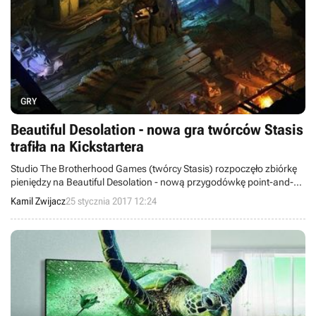
GRY
Beautiful Desolation - nowa gra twórców Stasis
trafiła na Kickstartera
Studio The Brotherhood Games (twórcy Stasis) rozpoczęło zbiórkę
pieniędzy na Beautiful Desolation - nową przygodówkę point-and-
click. Deweloperzy potrzebują 120 tysięcy dolarów.
Kamil Zwijacz
25 stycznia 2017 12:24