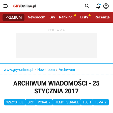




Newsroom
Gry
Rankingi
Listy
Recenzje
PREMIUM
www.gry-online.pl
Newsroom
Archiwum


ARCHIWUM WIADOMOŚCI - 25
STYCZNIA 2017
WSZYSTKIE
GRY
PORADY
FILMY I SERIALE
TECH
TEMATY