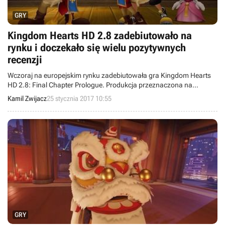
GRY
Kingdom Hearts HD 2.8 zadebiutowało na
rynku i doczekało się wielu pozytywnych
recenzji
Wczoraj na europejskim rynku zadebiutowała gra Kingdom Hearts
HD 2.8: Final Chapter Prologue. Produkcja przeznaczona na
konsolę PlayStation 4 spełniła pokładane w niej nadzieje, choć
Kamil Zwijacz
25 stycznia 2017 10:55
idealna nie jest.
GRY