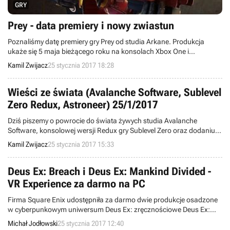
GRY
Prey - data premiery i nowy zwiastun
Poznaliśmy datę premiery gry Prey od studia Arkane. Produkcja
ukaże się 5 maja bieżącego roku na konsolach Xbox One i
PlayStation 4 oraz komputerach osobistych. Ponadto doczekaliśmy
Kamil Zwijacz
25 stycznia 2017 18:28
się nowego zwiastuna i informacji o pre-orderach.
Wieści ze świata (Avalanche Software, Sublevel
Zero Redux, Astroneer) 25/1/2017
Dziś piszemy o powrocie do świata żywych studia Avalanche
Software, konsolowej wersji Redux gry Sublevel Zero oraz dodaniu
do Astroneer funkcji cross-play dla PC i XOne. Witajcie w wieściach
Kamil Zwijacz
25 stycznia 2017 15:33
ze świata – codziennej porcji krótkich wiadomości.
Deus Ex: Breach i Deus Ex: Mankind Divided -
VR Experience za darmo na PC
Firma Square Enix udostępniła za darmo dwie produkcje osadzone
w cyberpunkowym uniwersum Deus Ex: zręcznościowe Deus Ex:
Breach oraz Deus Ex: Mankind Divided - VR Experience
Michał Jodłowski
25 stycznia 2017 12:40
przeznaczone dla użytkowników gogli wirtualnej rzeczywistości.