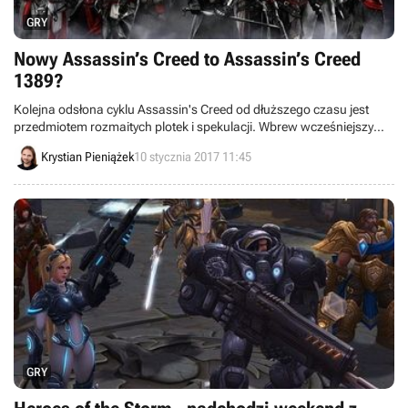
GRY
Nowy Assassin’s Creed to Assassin’s Creed
1389?
Kolejna odsłona cyklu Assassin's Creed od dłuższego czasu jest
przedmiotem rozmaitych plotek i spekulacji. Wbrew wcześniejszym
doniesieniom, najnowsze wieści sugerują, że akcja gry zostanie
Krystian Pieniążek
10 stycznia 2017 11:45
osadzona w 1389 roku.
GRY