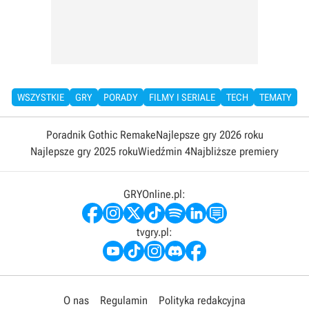
WSZYSTKIE
GRY
PORADY
FILMY I SERIALE
TECH
TEMATY
Poradnik Gothic Remake
Najlepsze gry 2026 roku
Najlepsze gry 2025 roku
Wiedźmin 4
Najbliższe premiery
GRYOnline.pl:
tvgry.pl:
O nas
Regulamin
Polityka redakcyjna