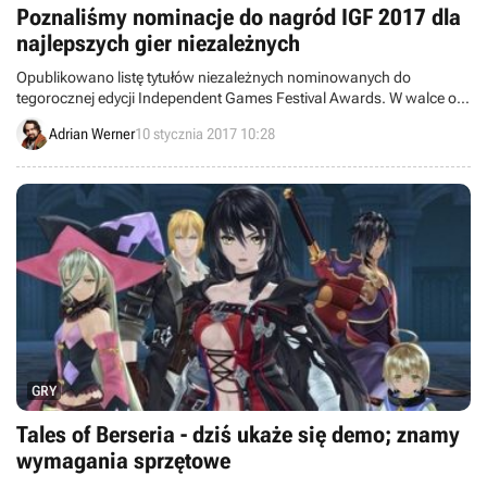
Poznaliśmy nominacje do nagród IGF 2017 dla
najlepszych gier niezależnych
Opublikowano listę tytułów niezależnych nominowanych do
tegorocznej edycji Independent Games Festival Awards. W walce o
miano najlepszej produkcji roku zmierzą się gry Inside, Stardew
Adrian Werner
10 stycznia 2017 10:28
Valley, Quadrilateral Cowboy, Hyper Light Drifter, Overcoooked oraz
Event[0].
GRY
Tales of Berseria - dziś ukaże się demo; znamy
wymagania sprzętowe