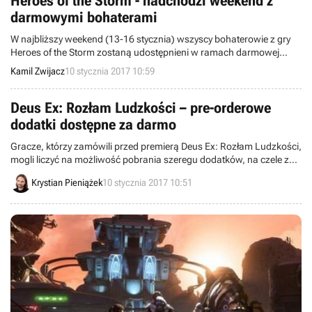
Heroes of the Storm - nadchodzi weekend z
darmowymi bohaterami
W najbliższy weekend (13-16 stycznia) wszyscy bohaterowie z gry
Heroes of the Storm zostaną udostępnieni w ramach darmowej
rotacji. Ponadto firma Blizzard Entertainment opublikowała film
Kamil Zwijacz
10 stycznia 2017 10:59
podsumowujący 2016 rok.
Deus Ex: Rozłam Ludzkości – pre-orderowe
dodatki dostępne za darmo
Gracze, którzy zamówili przed premierą Deus Ex: Rozłam Ludzkości,
mogli liczyć na możliwość pobrania szeregu dodatków, na czele z
bonusową misją. Tak się składa, że wszystkie pre-orderowe DLC
Krystian Pieniążek
10 stycznia 2017 10:51
zostały udostępnione za darmo dla każdego posiadacza gry.