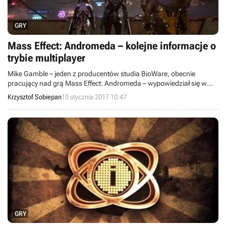
GRY
Mass Effect: Andromeda – kolejne informacje o
trybie multiplayer
Mike Gamble – jeden z producentów studia BioWare, obecnie
pracujący nad grą Mass Effect: Andromeda – wypowiedział się w
wywiadzie dla serwisu Kotaku na temat powiązań trybu
Krzysztof Sobiepan
10 stycznia 2017 10:47
wieloosobowego z główną fabułą gry. Choć informacji o
multiplayerze nadal brakuje, być może dowiemy się o nim więcej
jeszcze w tym miesiącu.
GRY