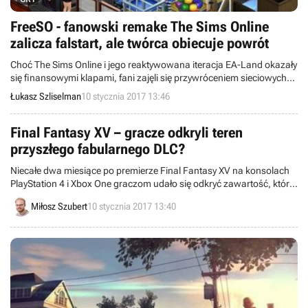
FreeSO - fanowski remake The Sims Online
zalicza falstart, ale twórca obiecuje powrót
Choć The Sims Online i jego reaktywowana iteracja EA-Land okazały
się finansowymi klapami, fani zajęli się przywróceniem sieciowych
Simsów. Wczesna wersja projektu FreeSO zadebiutowała nawet w
Łukasz Szliselman
10 stycznia 2017 13:46
ubiegły piątek, ale serwery nie wytrzymały pod naporem graczy
chętnych do wypróbowania moda.
Final Fantasy XV – gracze odkryli teren
przyszłego fabularnego DLC?
Niecałe dwa miesiące po premierze Final Fantasy XV na konsolach
PlayStation 4 i Xbox One graczom udało się odkryć zawartość, która
może być zapowiedzią przyszłego fabularnego rozszerzenia.
Miłosz Szubert
10 stycznia 2017 13:40
Ponadto firma Square Enix ujawniła, że sprzedało się dotąd 6
milionów kopii gry.