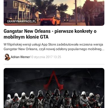
GRAMYNAWYNOS.PL
Gangstar New Orleans - pierwsze konkrety o
mobilnym klonie GTA
W filipińskiej wersji usługi App Store zadebiutowała wczesna wersja
Gangstar New Orleans, czyli nowej odsłony popularnego mobilnego
cyklu zainspirowanego marką Grand Theft Auto. Dzięki temu
Adrian Werner
10 stycznia 2017 13:25
wreszcie poznaliśmy pierwsze konkrety na temat tego projektu.