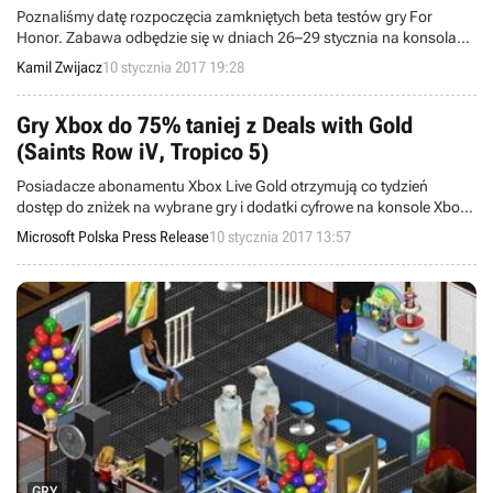
Poznaliśmy datę rozpoczęcia zamkniętych beta testów gry For
Honor. Zabawa odbędzie się w dniach 26–29 stycznia na konsolach
Xbox One i PlayStation 4 oraz PC-tach.
Kamil Zwijacz
10 stycznia 2017 19:28
Gry Xbox do 75% taniej z Deals with Gold
(Saints Row iV, Tropico 5)
Posiadacze abonamentu Xbox Live Gold otrzymują co tydzień
dostęp do zniżek na wybrane gry i dodatki cyfrowe na konsole Xbox
One i Xbox 360.
Microsoft Polska Press Release
10 stycznia 2017 13:57
GRY