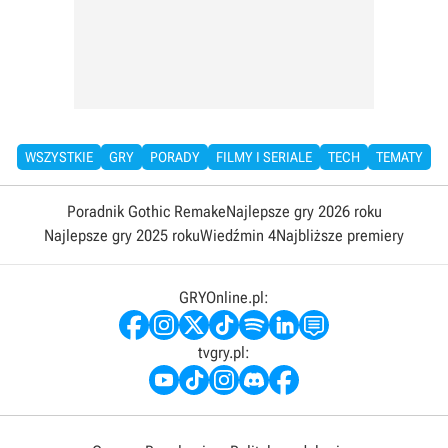
WSZYSTKIE
GRY
PORADY
FILMY I SERIALE
TECH
TEMATY
Poradnik Gothic Remake
Najlepsze gry 2026 roku
Najlepsze gry 2025 roku
Wiedźmin 4
Najbliższe premiery
GRYOnline.pl:
tvgry.pl: