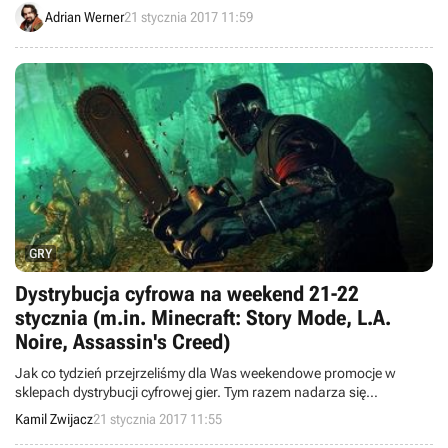
widywanych w tej kategorii elementów, takich jak hodowanie
Adrian Werner
21 stycznia 2017 11:59
stworków i wykorzystywanie ich do walk, jak również opcja
zautomatyzowania produkcji rolnej na dużą skalę.
GRY
Dystrybucja cyfrowa na weekend 21-22
stycznia (m.in. Minecraft: Story Mode, L.A.
Noire, Assassin's Creed)
Jak co tydzień przejrzeliśmy dla Was weekendowe promocje w
sklepach dystrybucji cyfrowej gier. Tym razem nadarza się
sposobność, aby w atrakcyjnych cenach kupić takie produkcje jak
Kamil Zwijacz
21 stycznia 2017 11:55
Naruto Shippuden: Ultimate Ninja Storm 4, L.A. Noire: The Complete