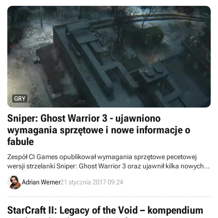
Edition, Broforce czy też gry z serii Assassin's Creed.
GRY
Sniper: Ghost Warrior 3 - ujawniono
wymagania sprzętowe i nowe informacje o
fabule
Zespół CI Games opublikował wymagania sprzętowe pecetowej
wersji strzelanki Sniper: Ghost Warrior 3 oraz ujawnił kilka nowych
konkretów odnośnie fabuły gry.
Adrian Werner
21 stycznia 2017 09:24
StarCraft II: Legacy of the Void – kompendium