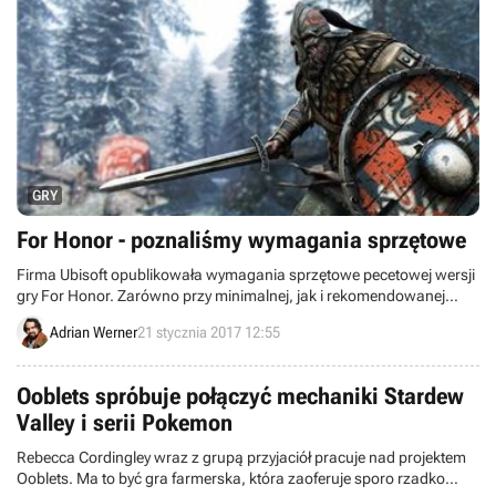
GRY
For Honor - poznaliśmy wymagania sprzętowe
Firma Ubisoft opublikowała wymagania sprzętowe pecetowej wersji
gry For Honor. Zarówno przy minimalnej, jak i rekomendowanej
konfiguracji autorzy poinformowali, jakich efektów powinniśmy się
Adrian Werner
21 stycznia 2017 12:55
spodziewać pod względem m.in. liczby klatek na sekundę oraz
poziomu detali.
Ooblets spróbuje połączyć mechaniki Stardew
Valley i serii Pokemon
Rebecca Cordingley wraz z grupą przyjaciół pracuje nad projektem
Ooblets. Ma to być gra farmerska, która zaoferuje sporo rzadko