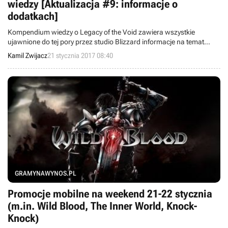
wiedzy [Aktualizacja #9: informacje o
dodatkach]
Kompendium wiedzy o Legacy of the Void zawiera wszystkie
ujawnione do tej pory przez studio Blizzard informacje na temat
finalnej części trylogii w ramach StarCraft II. Znajdziecie tu m.in.
Kamil Zwijacz
21 stycznia 2017 08:40
ogólny zarys linii fabularnej, opisy dodatkowych jednostek, a także
kilku innych nowości.
GRAMYNAWYNOS.PL
Promocje mobilne na weekend 21-22 stycznia
(m.in. Wild Blood, The Inner World, Knock-
Knock)