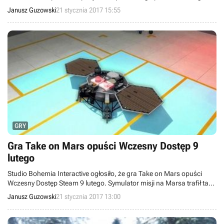
graczy wygenerowała ponad 30 miliardów dolarów przychodu.
Janusz Guzowski
21 stycznia 2017 15:55
Najbardziej dochodowe okazały się produkty z najwyższej półki
cenowej, odpowiedzialne za 43% całkowitej kwoty. Prognozy
przewidują dalszy rozwój branży.
GRY
Gra Take on Mars opuści Wczesny Dostęp 9
lutego
Studio Bohemia Interactive ogłosiło, że gra Take on Mars opuści
Wczesny Dostęp Steam 9 lutego. Symulator misji na Marsa trafił tam
w sierpniu 2013 roku i od tego czasu był sukcesywnie rozwijany.
Janusz Guzowski
21 stycznia 2017 13:00
Pełna wersja będzie zawierała dodatkową kampanię fabularną
opowiadającą o jedynym ocalałym członku załogowej misji na
Marsa.