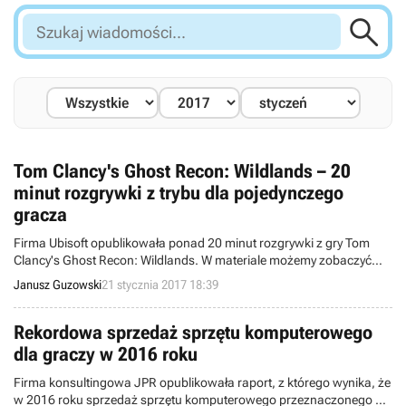

Szukaj
wiadomości...
Tom Clancy's Ghost Recon: Wildlands – 20
minut rozgrywki z trybu dla pojedynczego
gracza
Firma Ubisoft opublikowała ponad 20 minut rozgrywki z gry Tom
Clancy's Ghost Recon: Wildlands. W materiale możemy zobaczyć
misję rozgrywaną w trybie dla pojedynczego gracza. Wideo
Janusz Guzowski
21 stycznia 2017 18:39
przedstawia także system rozwoju postaci i personalizacji
uzbrojenia, cykl dnia i nocy, zmienność pogody oraz
wykorzystywanie gadżetów. Tytuł ukaże się 7 marca.
Rekordowa sprzedaż sprzętu komputerowego
dla graczy w 2016 roku
Firma konsultingowa JPR opublikowała raport, z którego wynika, że
w 2016 roku sprzedaż sprzętu komputerowego przeznaczonego dla