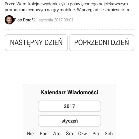
Przed Wami kolejne wydanie cyklu poświęconego najciekawszym
promocjom cenowym na gry mobilne. W przeglądzie zamieściliśmy
informacje o przecenach takich pozycji jak seria Wild Blood, The
Piotr Doroń
21 stycznia 2017 00:01
Inner World, Knock-Knock i The Detail.
NASTĘPNY DZIEŃ
POPRZEDNI DZIEŃ
Kalendarz Wiadomości
2017
styczeń
Nie
Pon
Wto
Śro
Czw
Pią
Sob