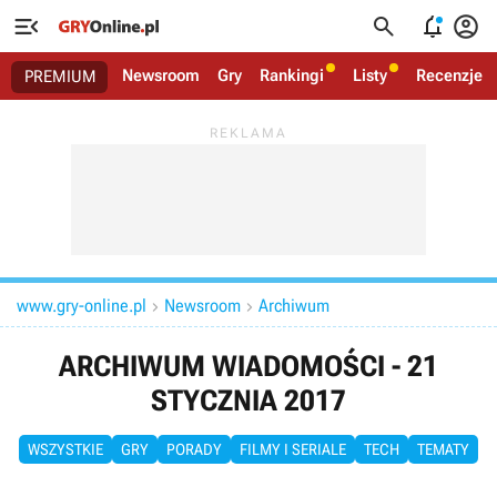




Newsroom
Gry
Rankingi
Listy
Recenzje
PREMIUM
www.gry-online.pl
Newsroom
Archiwum


ARCHIWUM WIADOMOŚCI - 21
STYCZNIA 2017
WSZYSTKIE
GRY
PORADY
FILMY I SERIALE
TECH
TEMATY