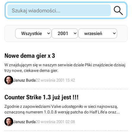

Szukaj
wiadomości...
Nowe dema gier x 3
W znajdującym się w naszym serwisie dziale Pliki znajdziecie dzisiaj
trzy nowe, ciekawe dema gier.
Janusz Burda
22 września 2001 15:42
Counter Strike 1.3 już jest !!!
Zgodnie z zapowiedziami Valve udostępniło w sieci najnowszą,
oznaczoną numerem 1.0.0.8 wersję patcha do Half Life’a oraz
Counter Strike’a 1.3. Odpowiednie pliki możecie jak zwykle pobrać
Janusz Burda
20 września 2001 02:08
również ze znajdującego się na naszych stronach działu Pliki.