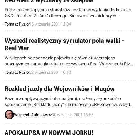
Red Alert 2 wycofany ze sklepów
Pod znakiem zapytania stanął również termin wydania dodatku do
C&C: Red Alert 2 – Yuri’s Revenge. Kierownictwo niektórych
olbrzymich hipermarketów sprzedających gry komputerowe w USA
Tomasz Pyzioł
15 września 2001 12:04
poleciło wycofać z półek sklepowych jedną z produkcji Westwood
Studios – Red Alert 2.
Wyszedł realistyczny symulator pola walki -
Real War
W sklepach na zachodzie pojawiła się również uderzająca
autentyzmem strategia czasu rzeczywistego Real War zespołu Rival
Interactive. Gra, wydana przez firmę Simon & Schuster, promowana
Tomasz Pyzioł
28 września 2001 16:13
jest raczej jako symulacja wojenna niż prosty RTS, wzorująca się na
prawdziwym symulatorze taktycznym Joint Forces Deployment
wykorzystywanym do szkolenia amerykańskich oficerów.
Rozkład jazdy dla Wojowników i Magów
Razem z napływającymi informacjami, możemy się pokusić o
sporządzenie „Rozkładu jazdy” dla rasowych cRPG’owców. A będzie
w czym wybierać gdyż producenci zachęceni zeszłorocznym
Wojciech Antonowicz
30 września 2001 16:55
sukcesem gatunku nie spoczęli na laurach. Mamy więc kilka bardzo
ciekawych kontynuacji i kilka nowych perełek.
APOKALIPSA W NOWYM JORKU!