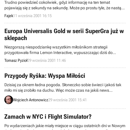
Trudno powiedzieć cokolwiek, gdyż informację na ten temat
pojawiają się z sekundy na sekundę. Może po prostu tyle, że nastąpił
atak terrorystyczny na CAŁE Stany Zjednoczone – 2 samolotu
Fajek
11 września 2001 16:15
uderzyły w World Trade Center. Jedna z wież biurowca właśnie się
zawaliła. Również został zaatakowany Pentagon! Kolejne 2
samoloty uderzyły w ten największy na świecie biurowiec.
Europa Universalis Gold w serii SuperGra już w
sklepach
Niezgorszą niespodziankę wszystkim miłośnikom strategii
przygotowała firma Lemon Interactive, wypuszczając dziś do
sklepów na terenie całego kraju grę strategiczną Europa Universalis
Tomasz Pyzioł
29 września 2001 11:46
Gold. Ta uznana przez wielu za jedna z najciekawszych strategii
turowych gra ukazała się w serii SuperGra w naprawdę przystępnej
cenie 29,90 zł.
Przygody Ryśka: Wyspa Miłości
Dzisiaj za oknem ładna pogoda. Słoneczko sobie świeci i jakoś tak
miło mi się zrobiło na duchu. Więc może czas na jakiś news
lżejszego kalibru. Firma Lemon Interactive zapowiedziała wydanie
Wojciech Antonowicz
29 września 2001 15:41
na rynku polskim gry Przygody Ryśka: Wyspa Miłości będącej
spolonizowaną wersją całkiem już znanego na zachodzie i pełnego
roznegliżowanych pań tytułu Erotica Island.
Zamach w NYC i Flight Simulator?
Po wydarzeniach jakie miały miejsce w ciągu ostatnich dni w Nowym