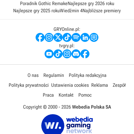
Poradnik Gothic Remake
Najlepsze gry 2026 roku
Najlepsze gry 2025 roku
Wiedźmin 4
Najbliższe premiery
GRYOnline.pl:
tvgry.pl:
O nas
Regulamin
Polityka redakcyjna
Polityka prywatności
Ustawienia cookies
Reklama
Zespół
Praca
Kontakt
Pomoc
Copyright © 2000 -
2026
Webedia Polska SA