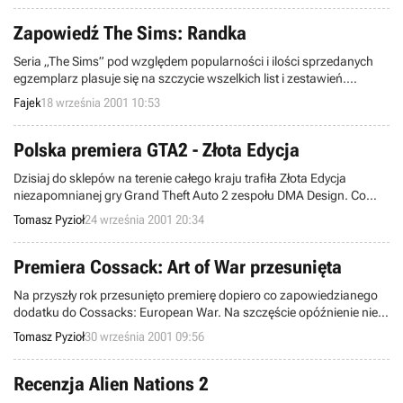
Zapowiedź The Sims: Randka
Seria „The Sims” pod względem popularności i ilości sprzedanych
egzemplarz plasuje się na szczycie wszelkich list i zestawień.
Dlatego też nie powinien dziwić nas fakt, że producent gry, firma
Fajek
18 września 2001 10:53
Maxis, wypuszcza kolejne dodatki tej gry. Po „Światowym Życiu” i
„Balandze” nadchodzi czas na „Randkę”
Polska premiera GTA2 - Złota Edycja
Dzisiaj do sklepów na terenie całego kraju trafiła Złota Edycja
niezapomnianej gry Grand Theft Auto 2 zespołu DMA Design. Co
prawda kolejne edycje to tak jak odgrzewane drugie danie, ale tym
Tomasz Pyzioł
24 września 2001 20:34
razem polski dystrybutor gry – firma Play It – przygotował je w
ciekawym pakiecie, co szczególnie powinno zainteresować tych,
którzy nie mieli jeszcze okazji spróbować ryzykownego życia w GTA.
Premiera Cossack: Art of War przesunięta
Na przyszły rok przesunięto premierę dopiero co zapowiedzianego
dodatku do Cossacks: European War. Na szczęście opóźnienie nie
wyniesie tak wiele, gdyż jak podał niemiecki wydawca CDV, gra
Tomasz Pyzioł
30 września 2001 09:56
ukaże się już w styczniu 2002. Niestety polscy gracze w dalszym
ciągu mogą tylko marzyć o podstawowej wersji gry, gdyż z
niewiadomych przyczyn IM Group nie spieszy się z jej wydaniem.
Recenzja Alien Nations 2