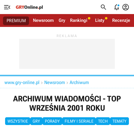




Newsroom
Gry
Rankingi
Listy
Recenzje
PREMIUM
www.gry-online.pl
Newsroom
Archiwum


ARCHIWUM WIADOMOŚCI - TOP
WRZEŚNIA 2001 ROKU
WSZYSTKIE
GRY
PORADY
FILMY I SERIALE
TECH
TEMATY