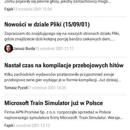
Jorku pojawiły się pewne głosy, jakoby zamachowcy mogli
wykorzystać do nauki pilotażu grę spod znaku producenta
Fajek
13 września 2001 15:04
Windows’ów, mianowicie Microsoft Flight Simulator 2000.
Nowości w dziale Pliki (15/09/01)
Zapraszam do znajdującego się na naszych stronach działu Pliki,
gdzie znajdziecie dziś kolejną porcję bardzo ciekawych dem,
uaktualnień, dodatków i filmów z gier.
Janusz Burda
15 września 2001 21:17
Nastał czas na kompilacje przebojowych hitów
Kilku zachodnich wydawców postanowiło przypomnieć swoje
przebojowe serie gier wydając je w formie kompilacji. Już dzisiaj
dwie z nich trafiły do zachodnich sklepów. Sierra Inc. przygotowała
Tomasz Pyzioł
27 września 2001 14:26
pakiet strategii ekonomicznych Acropolis, Blizzard komplet Diablo
Battle Chest, natomiast Electronic Arts przygotowuje niespodziankę
w postaci Command & Conquer: Theater of War.
Microsoft Train Simulator już w Polsce
Firma APN Promise Sp. z o.o. rozpoczęła sprzedaż w Polsce
najnowszego symulatora firmy Microsoft: Train Simulator. Wersja
gry sprzedawana w Polsce jest wersją anglojęzyczną i posiada
Fajek
3 września 2001 13:12
polską instrukcję.