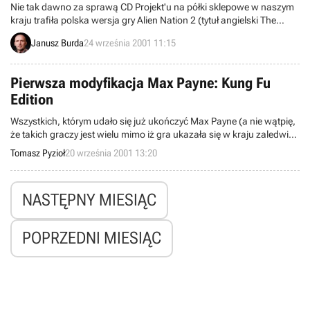
Nie tak dawno za sprawą CD Projekt'u na półki sklepowe w naszym
kraju trafiła polska wersja gry Alien Nation 2 (tytuł angielski The
Nations). Dzisiaj znajdziecie u nas jej recenzję.
Janusz Burda
24 września 2001 11:15
Pierwsza modyfikacja Max Payne: Kung Fu
Edition
Wszystkich, którym udało się już ukończyć Max Payne (a nie wątpię,
że takich graczy jest wielu mimo iż gra ukazała się w kraju zaledwie
trzy dni temu), z pewnością ucieszy fakt pojawienia się pierwszego
Tomasz Pyzioł
20 września 2001 13:20
moda, powodującego, iż gra jeszcze bardziej swym charakterem
przypomina Matrixa.
NASTĘPNY MIESIĄC
POPRZEDNI MIESIĄC