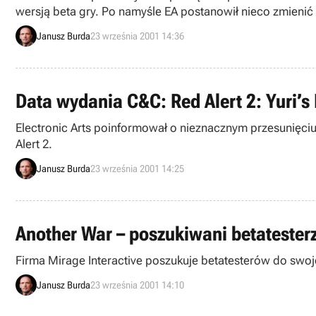
wersją beta gry. Po namyśle EA postanowił nieco zmienić 
Janusz Burda
23 września 2001 14:36
Data wydania C&C: Red Alert 2: Yuri’s
Electronic Arts poinformował o nieznacznym przesunięciu daty wydania najnowszego tytułu z serii Command & Conquer – noszącego podtytuł Yuri’s Revenge dodatku do Red
Alert 2.
Janusz Burda
23 września 2001 14:25
Another War – poszukiwani betatester
Janusz Burda
23 września 2001 14:10