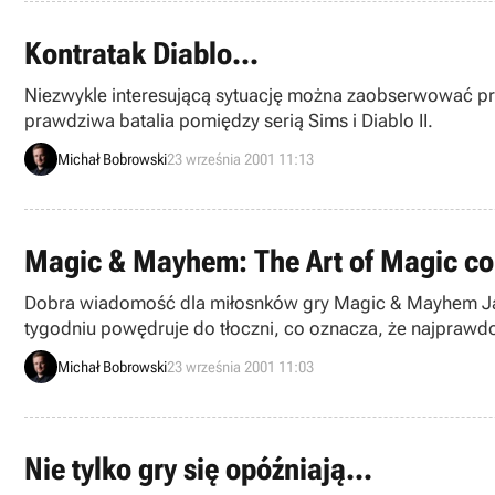
Kontratak Diablo...
Niezwykle interesującą sytuację można zaobserwować pr
prawdziwa batalia pomiędzy serią Sims i Diablo II.
Michał Bobrowski
23 września 2001 11:13
Magic & Mayhem: The Art of Magic cora
Dobra wiadomość dla miłosnków gry Magic & Mayhem Jak 
tygodniu powędruje do tłoczni, co oznacza, że najprawd
Michał Bobrowski
23 września 2001 11:03
Nie tylko gry się opóźniają...