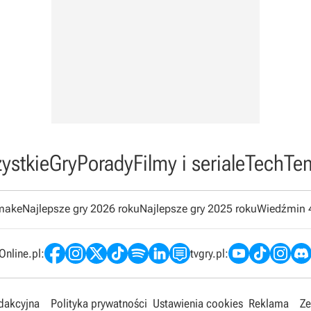
ystkie
Gry
Porady
Filmy i seriale
Tech
Te
emake
Najlepsze gry 2026 roku
Najlepsze gry 2025 roku
Wiedźmin 
nline.pl:
tvgry.pl:
edakcyjna
Polityka prywatności
Ustawienia cookies
Reklama
Ze