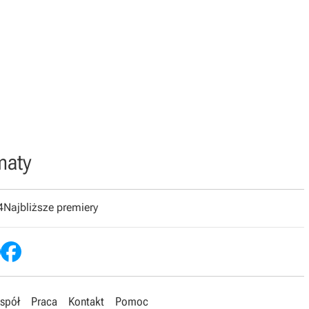
maty
4
Najbliższe premiery
spół
Praca
Kontakt
Pomoc