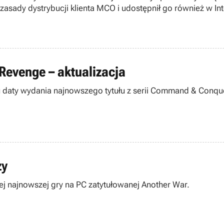
zasady dystrybucji klienta MCO i udostępnił go również w Int
 Revenge – aktualizacja
zy
Firma Mirage Interactive poszukuje betatesterów do swojej najnowszej gry na PC zatytułowanej Another War.