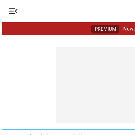

New
PREMIUM