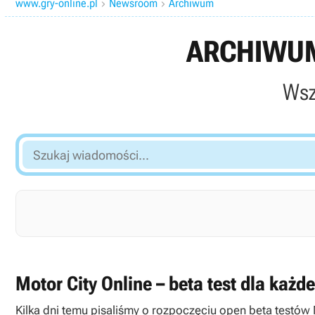
www.gry-online.pl
Newsroom
Archiwum


ARCHIWUM
Wsz
Szukaj
wiadomości...
Motor City Online – beta test dla każd
Kilka dni temu pisaliśmy o rozpoczęciu open beta testów 