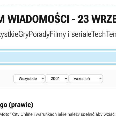
 WIADOMOŚCI - 23 WRZE
ystkie
Gry
Porady
Filmy i seriale
Tech
Te
ego (prawie)
Motor City Online i warunkach jakie należy spełnić aby wziąć