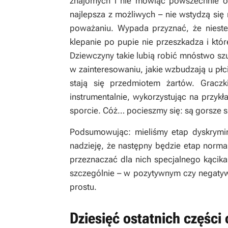
znajomych i nie mówiąc powszechnie o s
najlepsza z możliwych – nie wstydzą się
poważaniu. Wypada przyznać, że niestet
klepanie po pupie nie przeszkadza i któ
Dziewczyny takie lubią robić mnóstwo szu
w zainteresowaniu, jakie wzbudzają u płci
stają się przedmiotem żartów. Gracz
instrumentalnie, wykorzystując na przyk
sporcie. Cóż… pocieszmy się: są gorsze 
Podsumowując: mieliśmy etap dyskrymi
nadzieję, że następny będzie etap normal
przeznaczać dla nich specjalnego kącik
szczególnie – w pozytywnym czy negatyw
prostu.
Dziesięć ostatnich części 