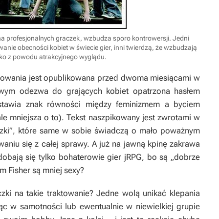
na profesjonalnych graczek, wzbudza sporo kontrowersji. Jedni
nie obecności kobiet w świecie gier, inni twierdzą, że wzbudzają
lko z powodu atrakcyjnego wyglądu.
towania jest opublikowana przed dwoma miesiącami w
wym odezwa do grających kobiet opatrzona hasłem
r stawia znak równości między feminizmem a byciem
ale mniejsza o to). Tekst naszpikowany jest zwrotami w
zyczki”, które same w sobie świadczą o mało poważnym
aniu się z całej sprawy. A już na jawną kpinę zakrawa
obają się tylko bohaterowie gier jRPG, bo są „dobrze
am Fisher są mniej sexy?
zki na takie traktowanie? Jedne wolą unikać klepania
ąc w samotności lub ewentualnie w niewielkiej grupie