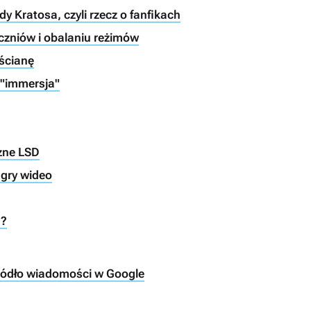
y Kratosa, czyli rzecz o fanfikach
uczniów i obalaniu reżimów
 ścianę
 "immersja"
czne LSD
 gry wideo
ą?
ródło wiadomości w Google