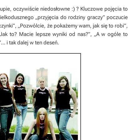
upie, oczywiście niedosłowne :) ? Kluczowe pojęcia to
ielkodusznego „przyjęcia do rodziny graczy” poczucie
czynki”, „Pozwólcie, że pokażemy wam, jak się to robi”,
 „Jak to? Macie lepsze wyniki od nas?”, „A w ogóle to
 i tak dalej w ten deseń.