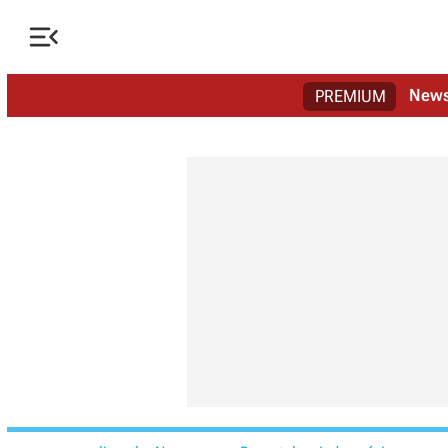

New
PREMIUM