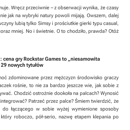
inuje. Wręcz przeciwnie – z obserwacji wynika, że czasy
nie jak na wybryki natury powoli mijają. Owszem, dalej
wczyny lubią tylko
Simsy
i prościutkie gierki typu casual,
coraz mniej. No i świetnie. O to chodziło, prawda? Otóż
: cena gry Rockstar Games to „niesamowita
 29 nowych tytułów
hoć zdominowane przez mężczyzn środowisko graczy
czek rośnie, to nie za bardzo jeszcze wie, jak sobie z
wywać. Chodzić ostrożnie dookoła na palcach? Wynosić
integrować? Patrzeć przez palce? Śmiem twierdzić, że
raz do łączącego w sobie wyżej wymienione sposoby
 który roboczo, pół-serio, nazwę etapem klepania po