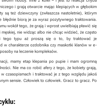
woim hobby. Inne z kolei – i jest to reakcja chyba
 niczego i grają otwarcie mając klepiących w głębokim
y są też dziewczyny (zwłaszcza nastoletnie), którym
re błędnie biorą je za wyraz pozytywnego traktowania.
mu wokół tego, że grają i wprost uwielbiają pławić się
 męskiej, nie widząc albo nie chcąc widzieć, że często
ki tego typu aż proszą się o to, by traktować je
ład w charakterze ozdobnika czy maskotki klanów w e-
sposoby na leczenie kompleksów.
nacji, mamy etap klepania po pupie i mam ogromną
ności. Nie ma co robić afery z tego, że kobiety grają,
a w czasopismach i traktować je z tego względu jakoś
nym sensie. Człowiek to człowiek. Gracz to gracz. Po
cyklu: