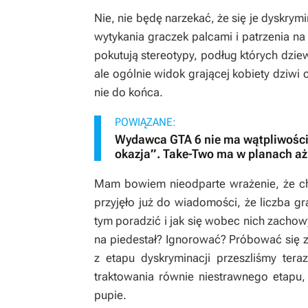
Nie, nie będę narzekać, że się je dyskrym
wytykania graczek palcami i patrzenia na 
pokutują stereotypy, podług których dzie
ale ogólnie widok grającej kobiety dziwi 
nie do końca.
POWIĄZANE:
Wydawca GTA 6 nie ma wątpliwości
okazja”. Take-Two ma w planach aż
Mam bowiem nieodparte wrażenie, że c
przyjęło już do wiadomości, że liczba gra
tym poradzić i jak się wobec nich zacho
na piedestał? Ignorować? Próbować się z
z etapu dyskryminacji przeszliśmy te
traktowania równie niestrawnego etapu,
pupie.