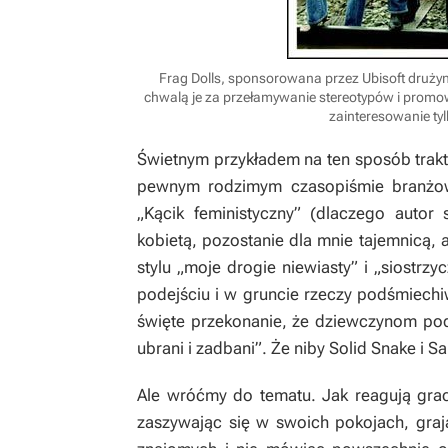
Frag Dolls, sponsorowana przez Ubisoft druży
chwalą je za przełamywanie stereotypów i promowa
zainteresowanie ty
Świetnym przykładem na ten sposób trak
pewnym rodzimym czasopiśmie branżo
„Kącik feministyczny” (dlaczego auto
kobietą, pozostanie dla mnie tajemnicą, 
stylu „moje drogie niewiasty” i „siostr
podejściu i w gruncie rzeczy podśmiechiw
święte przekonanie, że dziewczynom pod
ubrani i zadbani”. Że niby Solid Snake i S
Ale wróćmy do tematu. Jak reagują grac
zaszywając się w swoich pokojach, graj