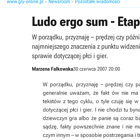
www.gry-online.pl
Newsroom
Pozostałe wiadomości


Ludo ergo sum - Etap
W porządku, przyznaję – prędzej czy późni
najmniejszego znaczenia z punktu widzenia
sprawie dotyczącej płci i gier.
Marzena Falkowska
30 czerwca 2007 20:00
W porządku, przyznaję – prędzej czy pó
generalnie uważam, że fakt ów nie ma 
tekstów z tego cyklu, o tyle czuję się
dotyczącej płci i gier. I nie chodzi tu b
dziewczyn gra albo że panie są coraz ba
sądzę, fakty powszechnie znane i nie 
czym innym – w sposobie postrzegania i t