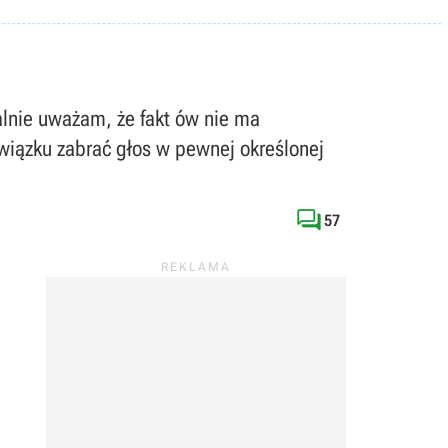
ralnie uważam, że fakt ów nie ma
owiązku zabrać głos w pewnej określonej

57