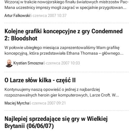
Wczoraj w trakcie nowojorskiego finału światowych mistrzostw Pac-
Mana uczestnicy imprezy mogli zagrać w specjalnie przygotowaną
na tę okazję grę: Pac-Man Championship Edition. Produkcja została
Artur Falkowski
6 czerwca 2007 10:37
opracowana pod okiem Toru Iwataniego, twórcy tej bestsellerowej
gry sprzed 26 lat. Od dzisiaj nowy Pac-Man jest dostępny do
pobrania dla posiadaczy X360 za pośrednictwem Xbox Live Arcade.
Kolejne grafiki koncepcyjne z gry Condemned
2: Bloodshot
W połowie ubiegłego miesiąca zaprezentowaliśmy Wam grafikę
koncepcyjną, która przedstawiała Ethana Thomasa – głównego
bohatera drugiej odsłony cyklu Condemned, zatytułowanej
Krystian Smoszna
6 czerwca 2007 10:03
Bloodshot. Dziś powracamy do tematu, a to za sprawą kolejnych
obrazków, które wczoraj ujrzały światło dzienne.
O Larze słów kilka - część II
Kontynuujemy naszą opowieść o jednej z najbardziej
rozpoznawalnych heroin gier komputerowych, Larze Croft. W
poprzednim odcinku mogliście zapoznać się z jej biografią oraz
Maciej Myrcha
6 czerwca 2007 09:21
momentem zaistnienia w świecie rozrywki elektronicznej, a także, z
jakże udanym debiutem w pierwszych dwóch częściach serii Tomb
Raider (i ich dodatkach). Dzisiaj natomiast przybliżymy Wam dalszą
Najlepiej sprzedające się gry w Wielkiej
karierę seksownej pani archeolog.
Brytanii (06/06/07)