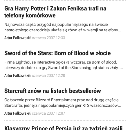
strzelaniny i pozycji o charakterze strategicznym, ma być
dystrybuowana elektroniczne.
Gra Harry Potter i Zakon Feniksa trafi na
telefony komórkowe
Najnowsza część przygód najpopularniejszego na świecie
nastoletniego czarodzieja ukaże się również w wersji na telefony
komórkowe. Takie oświadczenie wydało wczoraj Electronic Arts.
Artur Falkowski
6 czerwca 2007 12:33
Poza grą dostępne będą różne możliwości personalizacji własnych
komórek, a to za sprawą nawiązujących do filmu Harry Potter i
Zakon Feniksa tapet oraz dzwonków.
Sword of the Stars: Born of Blood w złocie
Firma Lighthouse Interactive ogłosiła wczoraj, że Born of Blood,
pierwszy dodatek do gry Sword of the Stars osiągnął status złoty. Od
dzisiaj można go pobrać z serwerów serwisu GamersGate. Pod
Artur Falkowski
6 czerwca 2007 12:20
koniec miesiąca do europejskich sklepów powinna również trafić
również pudełkowa edycja wspomnianego rozszerzenia.
Starcraft znów na listach bestsellerów
Ogłoszenie przez Blizzard Entertainment prac nad drugą częścią
Starcrafta, jednej z najpopularniejszych gier RTS wszechczasów
spowodowało, że gracze postanowili sobie przypomnieć stare czasy
Artur Falkowski
6 czerwca 2007 12:07
i zaczęli nabywać oryginalną grę w wydaniu kolekcjonerskim,
Starcraft Battle Chest. Zainteresowanie wspomnianą produkcją
sprawiło, że tytuł ponownie trafił na listy bestsellerów.
Klasyczny Prince of Persia już za tydzień zasili