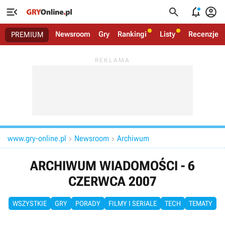




Newsroom
Gry
Rankingi
Listy
Recenzje
PREMIUM
www.gry-online.pl
Newsroom
Archiwum


ARCHIWUM WIADOMOŚCI - 6
CZERWCA 2007
WSZYSTKIE
GRY
PORADY
FILMY I SERIALE
TECH
TEMATY