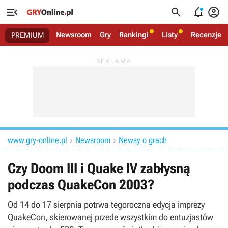




Newsroom
Gry
Rankingi
Listy
Recenzje
PREMIUM
www.gry-online.pl
Newsroom
Newsy o grach


Czy Doom III i Quake IV zabłysną
podczas QuakeCon 2003?
Od 14 do 17 sierpnia potrwa tegoroczna edycja imprezy
QuakeCon, skierowanej przede wszystkim do entuzjastów