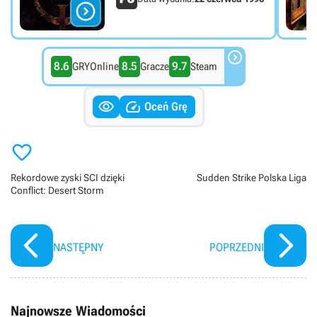


8.6
8.5
9.7
GRYOnline
Gracze
Steam


Oceń Grę

Rekordowe zyski SCI dzięki
Sudden Strike Polska Liga
Conflict: Desert Storm
NASTĘPNY
POPRZEDNI
Najnowsze Wiadomości