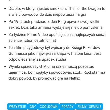
Diablo, w którym jesteś smokiem. The I of the Dragon to
z wielu powodów do dziś niepowtarzalna gra
Po 19 latach pradziad Elden Ring ujawnił swój wielki
sekret. Dziś taka zmiana wydaje się nie do pomyślenia
Za tydzień Prime Video opuści jeden z najlepszych seriali
science fiction ostatnich lat
Ten film przygodowy był wpisany do Księgi Rekordów
Guinnessa jako największa klapa w historii kina. Jest
odpowiedzialny za upadek studia
Wyniki sprzedaży GTA 6 na razie muszą pozostać
tajemnicą, bo mogłyby spowodować szok. Rockstar ma
dobry powód, by promować grę na Netflix
WSZYSTKIE
GRY
COOLDOWN
PORADY
FILMY I SERIALE