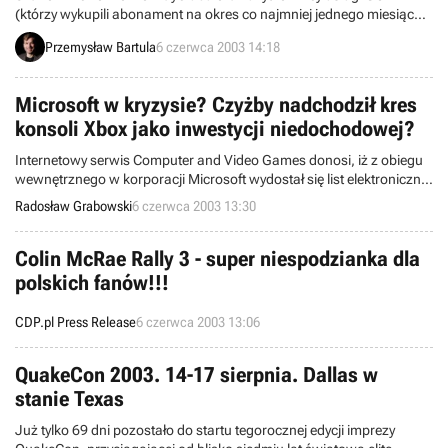
(którzy wykupili abonament na okres co najmniej jednego miesiąca)
– macie jeszcze tylko trzy dni (termin upływa o godzinie 24:00
Przemysław Bartula
6 czerwca 2003 14:18
dziewiątego czerwca), by wysłać swoje zgłoszenie na pierwszą z
cyklu imprez GOL Adventure 2003 - Flight Simulator. Przypominam,
że impreza ta pozwoli Wam usiąść za sterami prawdziwego
Microsoft w kryzysie? Czyżby nadchodził kres
samolotu - Cessna 172.
konsoli Xbox jako inwestycji niedochodowej?
Internetowy serwis Computer and Video Games donosi, iż z obiegu
wewnętrznego w korporacji Microsoft wydostał się list elektroniczny,
którego nadawcą jest sam Steve Ballmer – współpracuje on z Billem
Radosław Grabowski
6 czerwca 2003 13:30
Gatesem nieprzerwanie od 1980 roku i obecnie piastuje stanowisko
CEO (Chief Executive Officer).
Colin McRae Rally 3 - super niespodzianka dla
polskich fanów!!!
CDP.pl Press Release
6 czerwca 2003 13:06
QuakeCon 2003. 14-17 sierpnia. Dallas w
stanie Texas
Już tylko 69 dni pozostało do startu tegorocznej edycji imprezy