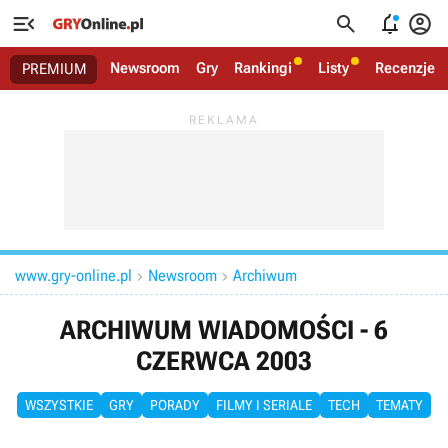




Newsroom
Gry
Rankingi
Listy
Recenzje
PREMIUM
www.gry-online.pl
Newsroom
Archiwum


ARCHIWUM WIADOMOŚCI - 6
CZERWCA 2003
WSZYSTKIE
GRY
PORADY
FILMY I SERIALE
TECH
TEMATY