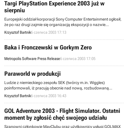
Targi PlayStation Experience 2003 już w
sierpniu
Europejski oddział korporacji Sony Computer Entertainment ogłosił,
że po raz drugi zajmie się organizacją ekspozycji o nazwie
PlayStation Experience, zaplanowanej na koniec sierpnia bieżącego
Krzysztof Bartnik
6 czerwca 2003 17:13
roku. Pomysłodawcy rzeczonego przedsięwzięcia zdecydowali się
na następujący krok głównie ze względu na spory sukces, jaki
odniosła poprzednia edycja imprezy.
Baka i Fronczewski w Gorkym Zero
Metropolis Software Press Release
6 czerwca 2003 17:05
Paraworld w produkcji
Ludzie z niemieckiego zespołu SEK (twórcy m.in. Wiggles)
poinformowali, iż pracują obecnie nad nową, rozbudowaną
strategią czasu rzeczywistego, o nazwie Paraworld (tytuł roboczy
Krzysztof Bartnik
6 czerwca 2003 16:43
gry).
GOL Adventure 2003 - Flight Simulator. Ostatni
moment by zgłosić chęć swojego udziału
Szanowni członkowie MayClubu oraz użytkownicy usługi GOLMAX