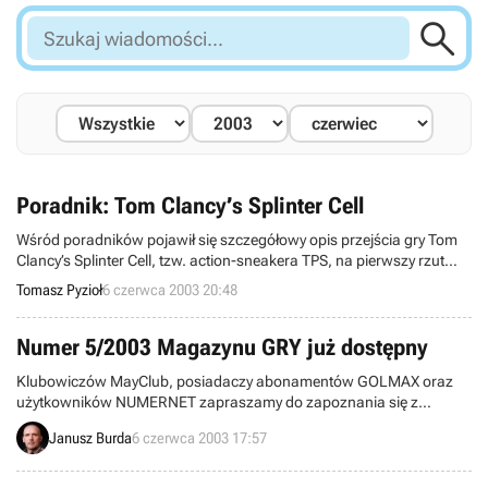

Szukaj
wiadomości...
Poradnik: Tom Clancy’s Splinter Cell
Wśród poradników pojawił się szczegółowy opis przejścia gry Tom
Clancy’s Splinter Cell, tzw. action-sneakera TPS, na pierwszy rzut
oka przypominającej Mafię czy obie części klimatycznego Hitman’a.
Tomasz Pyzioł
6 czerwca 2003 20:48
Jednak umiejętności naszego bohatera w poruszaniu się na polu
walki przypominają triki, jakie swego czasu wykonywała pani Lara
Croft, zaś sposoby skradania się przywołują na myśl serię Thief. Jak
Numer 5/2003 Magazynu GRY już dostępny
wykorzystać tą piorunującą mieszankę dowiecie się z tego
Klubowiczów MayClub, posiadaczy abonamentów GOLMAX oraz
poradnika.
użytkowników NUMERNET zapraszamy do zapoznania się z
najnowszym, piątym numerem dwutygodnika GRY: Magazyn
Janusz Burda
6 czerwca 2003 17:57
Profesjonalnego Gracza.