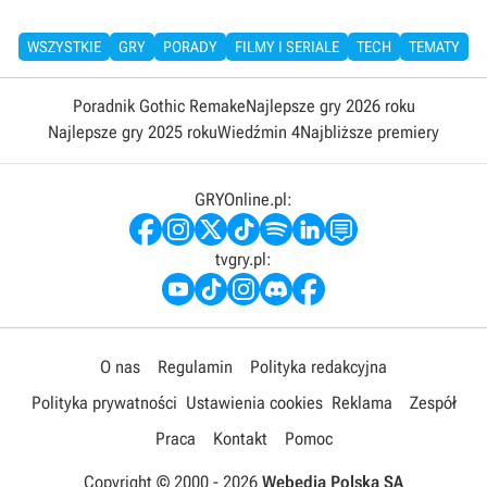
WSZYSTKIE
GRY
PORADY
FILMY I SERIALE
TECH
TEMATY
Poradnik Gothic Remake
Najlepsze gry 2026 roku
Najlepsze gry 2025 roku
Wiedźmin 4
Najbliższe premiery
GRYOnline.pl:
tvgry.pl:
O nas
Regulamin
Polityka redakcyjna
Polityka prywatności
Ustawienia cookies
Reklama
Zespół
Praca
Kontakt
Pomoc
Copyright © 2000 -
2026
Webedia Polska SA