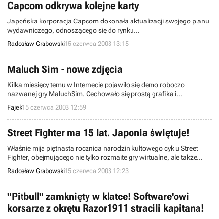
który dostępny jest w Internecie.
Capcom odkrywa kolejne karty
Japońska korporacja Capcom dokonała aktualizacji swojego planu
wydawniczego, odnoszącego się do rynku
północnoamerykańskiego. Zestawienie obejmuje okres od 17
Radosław Grabowski
15 czerwca 2003 13:15
czerwca do 7 października bieżącego roku i zawiera gry,
dedykowane rozmaitym konsolom (Sony PlayStation 2, Microsoft
Xbox oraz Nintendo GameCube i GameBoy Advance).
Maluch Sim - nowe zdjęcia
Kilka miesięcy temu w Internecie pojawiło się demo roboczo
nazwanej gry MaluchSim. Cechowało się prostą grafika i
uproszczonym modelem jazdy, a mimo to udało mu się zdobyć
Fajek
15 czerwca 2003 12:59
sporą popularność wśród polskich graczy.
Street Fighter ma 15 lat. Japonia świętuje!
Właśnie mija piętnasta rocznica narodzin kultowego cyklu Street
Fighter, obejmującego nie tylko rozmaite gry wirtualne, ale także
seriale animowane, filmy pełnometrażowe (np. Uliczny wojownik – w
Radosław Grabowski
15 czerwca 2003 12:23
roli głównej wystąpił słynny Jean-Claude Van Damme), komiksy itp.
Z racji wyjątkowej okazji korporacja Capcom podjęła szereg działań
o charakterze promocyjnym.
"Pitbull" zamknięty w klatce! Software'owi
korsarze z okrętu Razor1911 stracili kapitana!