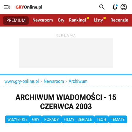




Newsroom
Gry
Rankingi
Listy
Recenzje
PREMIUM
www.gry-online.pl
Newsroom
Archiwum


ARCHIWUM WIADOMOŚCI - 15
CZERWCA 2003
WSZYSTKIE
GRY
PORADY
FILMY I SERIALE
TECH
TEMATY