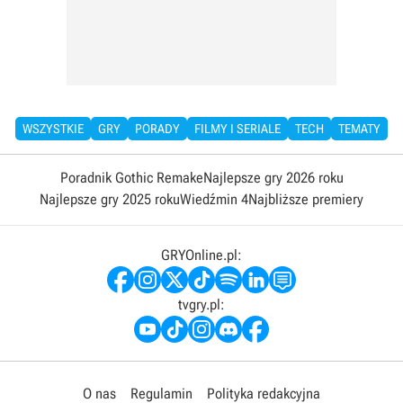
WSZYSTKIE
GRY
PORADY
FILMY I SERIALE
TECH
TEMATY
Poradnik Gothic Remake
Najlepsze gry 2026 roku
Najlepsze gry 2025 roku
Wiedźmin 4
Najbliższe premiery
GRYOnline.pl:
tvgry.pl:
O nas
Regulamin
Polityka redakcyjna