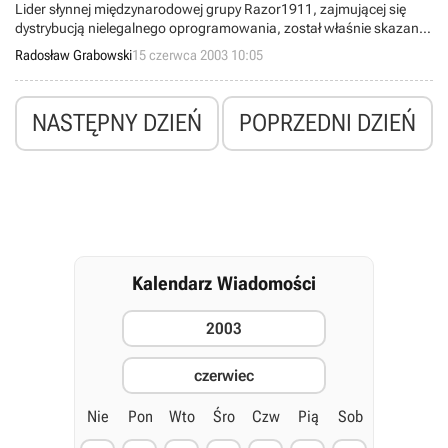
Lider słynnej międzynarodowej grupy Razor1911, zajmującej się
dystrybucją nielegalnego oprogramowania, został właśnie skazany
na karę pozbawienia wolności. Shane „Pitbull” Pitman spędzi w
Radosław Grabowski
15 czerwca 2003 10:05
więzieniu osiemnaście miesięcy.
NASTĘPNY DZIEŃ
POPRZEDNI DZIEŃ
Kalendarz Wiadomości
2003
czerwiec
Nie
Pon
Wto
Śro
Czw
Pią
Sob