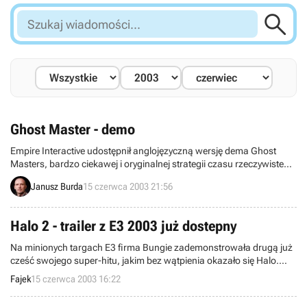

Szukaj
wiadomości...
Ghost Master - demo
Empire Interactive udostępnił anglojęzyczną wersję dema Ghost
Masters, bardzo ciekawej i oryginalnej strategii czasu rzeczywistego
stworzonej przez zespół Sick Puppies, która już wkrótce powinna,
Janusz Burda
15 czerwca 2003 21:56
za sprawą firmy CD Projekt, zawitać na półki sklepowe w naszym
kraju.
Halo 2 - trailer z E3 2003 już dostepny
Na minionych targach E3 firma Bungie zademonstrowała drugą już
cześć swojego super-hitu, jakim bez wątpienia okazało się Halo.
Niestety pokaz był skierowany do przedstawicieli mediów, przez co
Fajek
15 czerwca 2003 16:22
zwykli śmiertelnicy nie mieli okazji obejrzeć filmu przygotowanego
przez twórców. Na szczęście Bungie udostępniło wspomniany film,