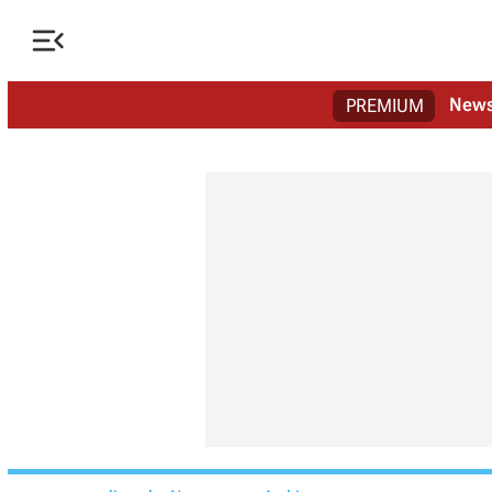

New
PREMIUM