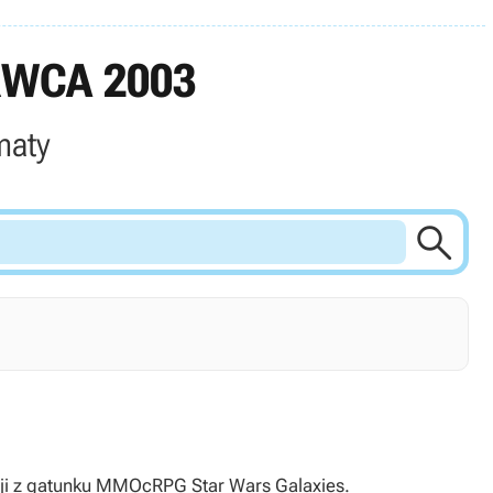
RWCA 2003
maty

kcji z gatunku MMOcRPG Star Wars Galaxies.