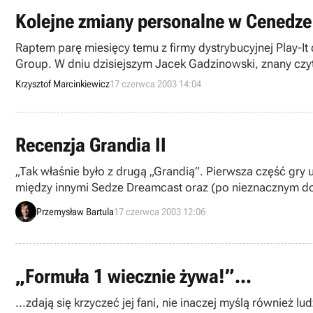
Kolejne zmiany personalne w Cenedze
Raptem parę miesięcy temu z firmy dystrybucyjnej Play-It
Group. W dniu dzisiejszym Jacek Gadzinowski, znany czy
marketing w tejże firmie, oraz jakie są dalsze plany Gadz
Krzysztof Marcinkiewicz
17 czerwca 2003 14:04
gier, czy może myśli o pracy poza tą branżą odpowiedzia
Recenzja Grandia II
„Tak właśnie było z drugą „Grandią”. Pierwsza część gry u
między innymi Sedze Dreamcast oraz (po nieznacznym dop
wysłuchała jednak ich próśb (a nawet błagań) i wydała kon
Przemysław Bartula
17 czerwca 2003 12:06
PeCetowej wersji gry Grandia II i na jej podstawie oceńci
„Formuła 1 wiecznie żywa!”...
...zdają się krzyczeć jej fani, nie inaczej myślą również