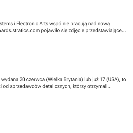
ystems i Electronic Arts wspólnie pracują nad nową
oards.stratics.com pojawiło się zdjęcie przedstawiające
 w Electronic Arts – widzimy na nim logo gry o tytule
 wydana 20 czerwca (Wielka Brytania) lub już 17 (USA), to
zi od sprzedawców detalicznych, którzy otrzymali
ness, jednakże wygląda na to, iż ta nie będzie tak
ym miesiącu, tj. pod sam jego koniec.