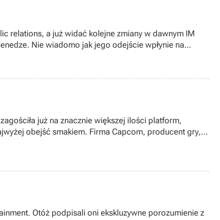
lic relations, a już widać kolejne zmiany w dawnym IM
Cenedze. Nie wiadomo jak jego odejście wpłynie na
iale marketingu innej firmy zajmującej się dystrybucją
agościła już na znacznie większej ilości platform,
ajwyżej obejść smakiem. Firma Capcom, producent gry,
aka? Przeczytajcie dopiero co zamieszczoną recenzję
szam.
rtainment. Otóż podpisali oni ekskluzywne porozumienie z