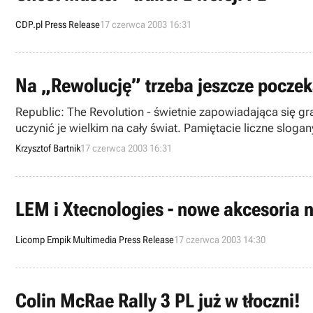
CDP.pl Press Release
17 czerwca 2003 16:31
Na „Rewolucję” trzeba jeszcze poczek
Republic: The Revolution - świetnie zapowiadająca się g
uczynić je wielkim na cały świat. Pamiętacie liczne sloga
ogłoszeń „wyjdzie, kiedy wyjdzie”, gdyż ciągłe zmiany d
Krzysztof Bartnik
17 czerwca 2003 16:31
LEM i Xtecnologies - nowe akcesoria 
Licomp Empik Multimedia Press Release
17 czerwca 2003 14:30
Colin McRae Rally 3 PL już w tłoczni!