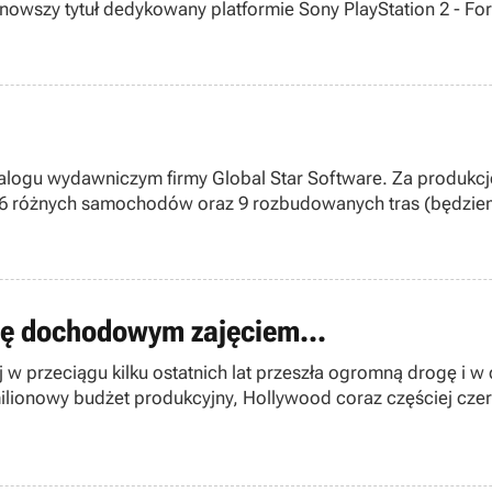
nowszy tytuł dedykowany platformie Sony PlayStation 2 - For
. Co więcej, umowa ma obowiązywać przez cztery najbliższe
alogu wydawniczym firmy Global Star Software. Za produkcj
 26 różnych samochodów oraz 9 rozbudowanych tras (będziem
ię dochodowym zajęciem...
 w przeciągu kilku ostatnich lat przeszła ogromną drogę i w
milionowy budżet produkcyjny, Hollywood coraz częściej czerpie
nie koniec. Kolejne branże zaczynają interesować się grami
lbrzymim rozprzestrzenieniem się popularnych programów do