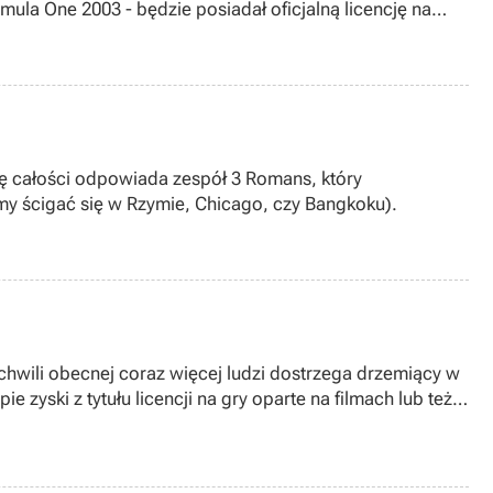
mula One 2003 - będzie posiadał oficjalną licencję na
 lata, tak więc śmiało można powiedzieć, iż kolejne
ę całości odpowiada zespół 3 Romans, który
y ścigać się w Rzymie, Chicago, czy Bangkoku).
 chwili obecnej coraz więcej ludzi dostrzega drzemiący w
 zyski z tytułu licencji na gry oparte na filmach lub też
 jako potencjalnym źródłem dochodu. Jak wiemy przemysł
 wymiany plikami (w tym MP3) i kompozytorzy czy