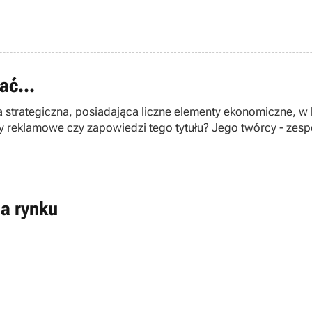
ać...
ra strategiczna, posiadająca liczne elementy ekonomiczne, 
ny reklamowe czy zapowiedzi tego tytułu? Jego twórcy - zespó
aty rynkowego debiutu programu zaskakiwały już niejednego g
na rynku