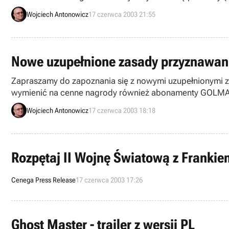
Wojciech Antonowicz
17 czerwca 2003 21:55
Nowe uzupełnione zasady przyznawan
Zapraszamy do zapoznania się z nowymi uzupełnionymi 
wymienić na cenne nagrody również abonamenty GOLMA
Wojciech Antonowicz
17 czerwca 2003 18:18
Rozpętaj II Wojnę Światową z Franki
Cenega Press Release
17 czerwca 2003 17:26
Ghost Master - trailer z wersji PL