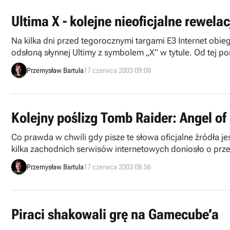
Ultima X - kolejne nieoficjalne rewelac
Na kilka dni przed tegorocznymi targami E3 Internet obieg
odsłoną słynnej Ultimy z symbolem „X” w tytule. Od tej p
ekran z logiem nowej gry. Pochodzi ono od przyjaciela adm
Przemysław Bartula
17 czerwca 2003 09:08
„Ultima X: Odyssey”.
Kolejny poślizg Tomb Raider: Angel of
Co prawda w chwili gdy pisze te słowa oficjalne źródła j
kilka zachodnich serwisów internetowych doniosło o prze
stosowne zawiadomienie z firmy Eidos. Jak wiemy nie jest
Przemysław Bartula
17 czerwca 2003 08:56
dotkliwa jak poprzednie i ograniczy się do zmiany daty pr
Piraci shakowali grę na Gamecube’a