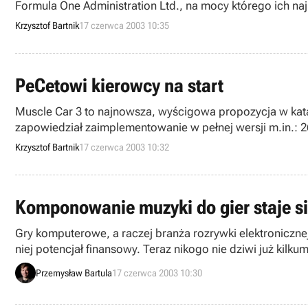
Formula One Administration Ltd., na mocy którego ich naj
używanie prawdziwych nazw teamów i nazwisk zawodników
Krzysztof Bartnik
17 czerwca 2003 10:35
tytuły z rzeczonej serii ujrzą światło dzienne za jakiś czas.
PeCetowi kierowcy na start
Muscle Car 3 to najnowsza, wyścigowa propozycja w kat
zapowiedział zaimplementowanie w pełnej wersji m.in.:
Krzysztof Bartnik
17 czerwca 2003 10:32
Komponowanie muzyki do gier staje s
Gry komputerowe, a raczej branża rozrywki elektronicznej
niej potencjał finansowy. Teraz nikogo nie dziwi już kilku
wykorzystania twarzy czy głosu aktora w grze, a na tym 
Przemysław Bartula
17 czerwca 2003 10:30
muzyczny przeżywa ostatnio mały kryzysik związany z o
muzycy szukają ratunku właśnie w grach.