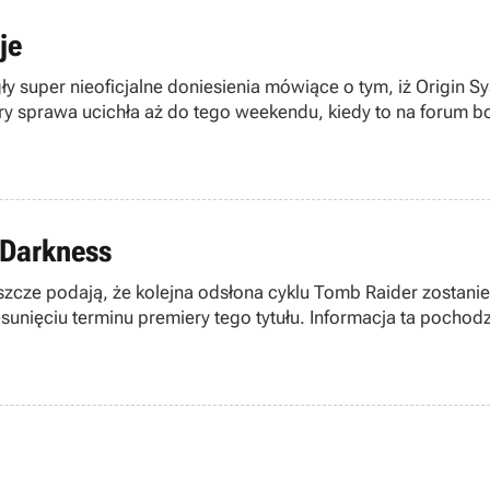
je
ły super nieoficjalne doniesienia mówiące o tym, iż Origin S
ory sprawa ucichła aż do tego weekendu, kiedy to na forum b
inistratora działu Ultimy Online na tym forum, zatrudnionego
 Darkness
eszcze podają, że kolejna odsłona cyklu Tomb Raider zostanie
sunięciu terminu premiery tego tytułu. Informacja ta pochod
 to pierwsza „obsuwa” w karierze Tomb Raider: Angel of Dark
emiery o kilka dni – mówi się, iż nowy TR wyjdzie jeszcze w t