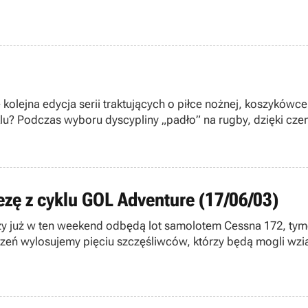
ę kolejna edycja serii traktujących o piłce nożnej, koszykówc
klu? Podczas wyboru dyscypliny „padło” na rugby, dzięki cz
grają w Rugby 2004.
zę z cyklu GOL Adventure (17/06/03)
rzy już w ten weekend odbędą lot samolotem Cessna 172, ty
łoszeń wylosujemy pięciu szczęśliwców, którzy będą mogli w
etów (H&K USP Expert, Glock 17), strzelby gładkolufowej (sh
ltatem w strzelaniu będzie mógł odbyć skok spadochronowy 