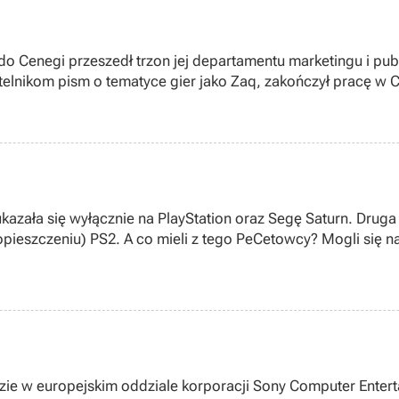
 do Cenegi przeszedł trzon jej departamentu marketingu i pub
telnikom pism o tematyce gier jako Zaq, zakończył pracę w 
inowskiego. Na pytanie czy zamierza ubiegać się o pracę w dz
ł „Bez komentarza”.
kazała się wyłącznie na PlayStation oraz Segę Saturn. Druga z
ieszczeniu) PS2. A co mieli z tego PeCetowcy? Mogli się n
wersję „Grandii II” na PC. Konwersja to....” ...no właśnie j
e, czy ów tytuł wart jest tego, by poświęcić mu czas... Zapra
 ludzie w europejskim oddziale korporacji Sony Computer Ente