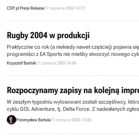
CDP.pl Press Release
17 czerwca 2003 14:27
Rugby 2004 w produkcji
Praktycznie co rok (a niekiedy nawet częściej) pojawia si
programiści z EA Sports nie mieliby stworzyć nowego cy
konsoli Sony PlayStation 2 oraz komputerów klasy PC za
Krzysztof Bartnik
17 czerwca 2003 14:06
Rozpoczynamy zapisy na kolejną impre
W zeszłym tygodniu wylosowani zostali szczęśliwcy, któ
cyklu GOL Adventure, tj. Delta Force. Z nadesłanych zg
strzeleckim, w skład którego wchodzi strzelanie z pistol
Przemysław Bartula
17 czerwca 2003 14:06
karabinu (Hunter). Ponadto uczestnik z najlepszym rezu