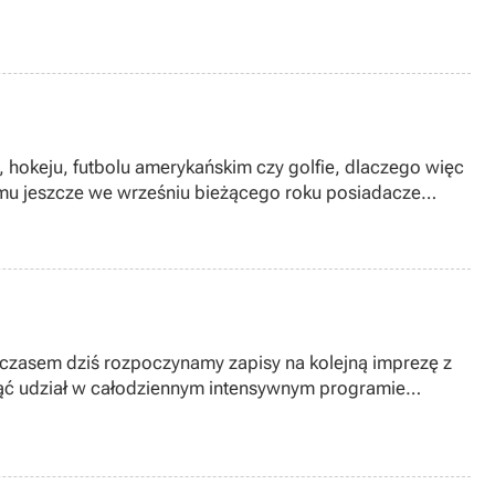
e, hokeju, futbolu amerykańskim czy golfie, dlaczego więc
emu jeszcze we wrześniu bieżącego roku posiadacze
mczasem dziś rozpoczynamy zapisy na kolejną imprezę z
ziąć udział w całodziennym intensywnym programie
otgun Imperator SDASS, czyli popularna "pompka") oraz
w tandemie z instruktorem z wysokości 4000 metrów!