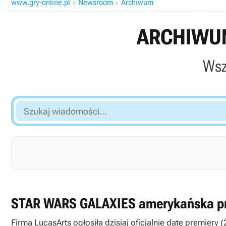
www.gry-online.pl
Newsroom
Archiwum


ARCHIWUM
Wsz
Szukaj
wiadomości...
STAR WARS GALAXIES amerykańska pr
Firma LucasArts ogłosiła dzisiaj oficjalnie datę premier