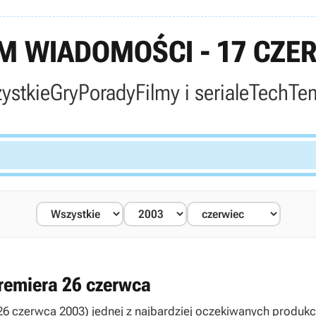
 WIADOMOŚCI - 17 CZE
ystkie
Gry
Porady
Filmy i seriale
Tech
Te
emiera 26 czerwca
y (26 czerwca 2003) jednej z najbardziej oczekiwanych produ