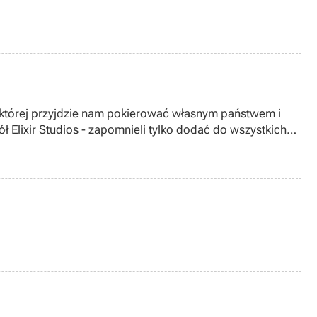
w której przyjdzie nam pokierować własnym państwem i
ł Elixir Studios - zapomnieli tylko dodać do wszystkich
racza...