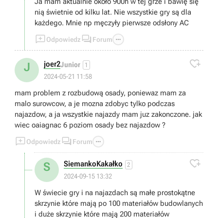
Ja mam aktualnie około 900h w tej grze i bawię się
nią świetnie od kilku lat. Nie wszystkie gry są dla
każdego. Mnie np męczyły pierwsze odsłony AC



Odpowiedz
Forum

joer2
J
Junior
1
2024-05-21 11:58
mam problem z rozbudową osady, poniewaz mam za
malo surowcow, a je mozna zdobyc tylko podczas
najazdow, a ja wszystkie najazdy mam juz zakonczone. jak
wiec oaiagnac 6 poziom osady bez najazdow ?



Odpowiedz
Forum

SiemankoKakałko
S
2
2024-09-15 13:32
W świecie gry i na najazdach są małe prostokątne
skrzynie które mają po 100 materiałów budowlanych
i duże skrzynie które mają 200 materiałów