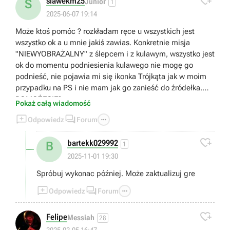

slawekm25
S
Junior
1
2025-06-07 19:14
Może ktoś pomóc ? rozkładam ręce u wszystkich jest
wszystko ok a u mnie jakiś zawias. Konkretnie misja
"NIEWYOBRAŻALNY" z ślepcem i z kulawym, wszystko jest
ok do momentu podniesienia kulawego nie mogę go
podnieść, nie pojawia mi się ikonka Trójkąta jak w moim
przypadku na PS i nie mam jak go zanieść do źródełka.
POMOŻECIE?
Pokaż całą wiadomość



Odpowiedz
Forum

bartekk029992
B
1
2025-11-01 19:30
Spróbuj wykonac później. Może zaktualizuj gre



Odpowiedz
Forum

Felipe
Messiah
28
2025-02-05 16:47