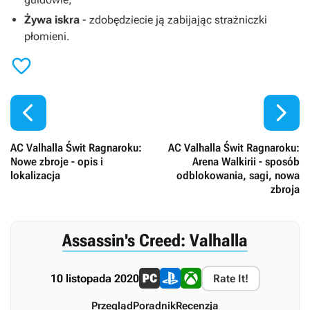
Żywa iskra
- zdobędziecie ją zabijając strażniczki
płomieni.



AC Valhalla Świt Ragnaroku:
AC Valhalla Świt Ragnaroku:
Nowe zbroje - opis i
Arena Walkirii - sposób
lokalizacja
odblokowania, sagi, nowa
zbroja
Assassin's Creed: Valhalla
10 listopada 2020
Rate It!
Przegląd
Poradnik
Recenzja