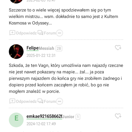
Szczerze to o wiele więcej spodziewałem się po tym
wielkim mistrzu... wsm. dokładnie to samo jest z Kultem
Kosmosa w Odyssey...



Odpowiedz
Forum

Felipe
Messiah
28
2025-01-22 12:31
Szkoda, że ten Vagn, który umożliwia nam najazdy rzeczne
nie jest nawet pokazany na mapie... żal... ja poza
pierwszym najazdem do końca gry nie zrobiłem żadnego i
dopiero przed końcem zacząłem je robić, bo go nie
mogłem znaleźć w porcie.



Odpowiedz
Forum

emkae921658662f
E
Junior
1
2024-12-02 17:49