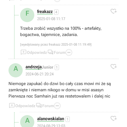

freakazz
F
4
2025-01-08 11:17
Trzeba zrobić wszystko na 100% - artefakty,
bogactwa, tajemnice, zadania.
[wyedytowany przez freakazz 2025-01-08 11:19:49]



Odpowiedz
Forum

andrzeja
A
Junior
1
2024-06-21 20:24
Niemoge zapukać do dzwi bo cały czas mowi mi że są
zamknięte i niemam nikogo w domu w misi asasyn
Pierwsza noc Samhain już ras restetowalem i dalej nic



Odpowiedz
Forum

alanowskialan
A
1
2024-08-29 13:03