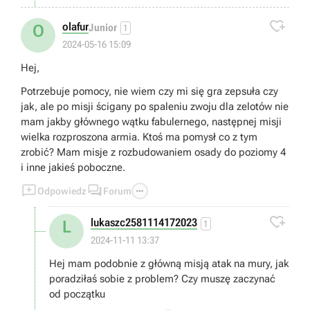

olafur
O
Junior
1
2024-05-16 15:09
Hej,
Potrzebuje pomocy, nie wiem czy mi się gra zepsuła czy
jak, ale po misji ścigany po spaleniu zwoju dla zelotów nie
mam jakby głównego wątku fabulernego, następnej misji
wielka rozproszona armia. Ktoś ma pomysł co z tym
zrobić? Mam misje z rozbudowaniem osady do poziomy 4
i inne jakieś poboczne.



Odpowiedz
Forum

lukaszc2581114172023
L
1
2024-11-11 13:37
Hej mam podobnie z główną misją atak na mury, jak
poradziłaś sobie z problem? Czy muszę zaczynać
od początku