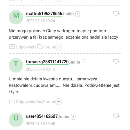

mattm5196378646
M
Junior
1
2023-08-25 10:24
Nie mogo pokonać Ciary w drugim teapie pomimo
przerywania fal kraz samego leczenia ona nadal sie leczy



Odpowiedz
Forum

tomaszg25811141720
T
Junior
1
2023-08-15 00:16
U mnie nie dziala kwestia questu....jama węża.
Restowałem,cudowalem..... Nie działa. Podświetlenie jest
i tyle.



Odpowiedz
Forum

user48541626d7
U
Junior
3
2023-07-16 19:48