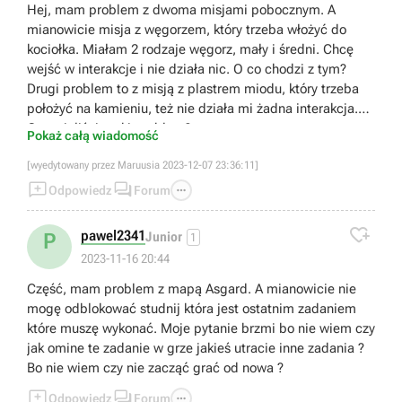
Hej, mam problem z dwoma misjami pobocznym. A
mianowicie misja z węgorzem, który trzeba włożyć do
kociołka. Miałam 2 rodzaje węgorz, mały i średni. Chcę
wejść w interakcje i nie działa nic. O co chodzi z tym?
Drugi problem to z misją z plastrem miodu, który trzeba
położyć na kamieniu, też nie działa mi żadna interakcja.
Czy mieliście taki problem?
Pokaż całą wiadomość
[wyedytowany przez Maruusia 2023-12-07 23:36:11]



Odpowiedz
Forum

pawel2341
P
Junior
1
2023-11-16 20:44
Część, mam problem z mapą Asgard. A mianowicie nie
mogę odblokować studnij która jest ostatnim zadaniem
które muszę wykonać. Moje pytanie brzmi bo nie wiem czy
jak omine te zadanie w grze jakieś utracie inne zadania ?
Bo nie wiem czy nie zacząć grać od nowa ?



Odpowiedz
Forum