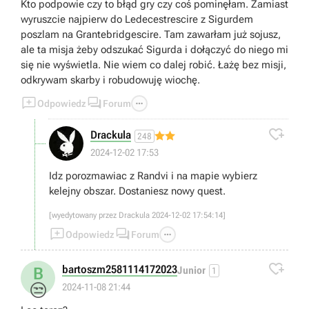
Kto podpowie czy to błąd gry czy coś pominęłam. Zamiast
wyruszcie najpierw do Ledecestrescire z Sigurdem
poszlam na Grantebridgescire. Tam zawarłam już sojusz,
ale ta misja żeby odszukać Sigurda i dołączyć do niego mi
się nie wyświetla. Nie wiem co dalej robić. Łażę bez misji,
odkrywam skarby i robudowuję wiochę.



Odpowiedz
Forum

Drackula
248
2024-12-02 17:53
Idz porozmawiac z Randvi i na mapie wybierz
kelejny obszar. Dostaniesz nowy quest.
[wyedytowany przez Drackula 2024-12-02 17:54:14]



Odpowiedz
Forum

bartoszm2581114172023
B
Junior
1
😒
2024-11-08 21:44