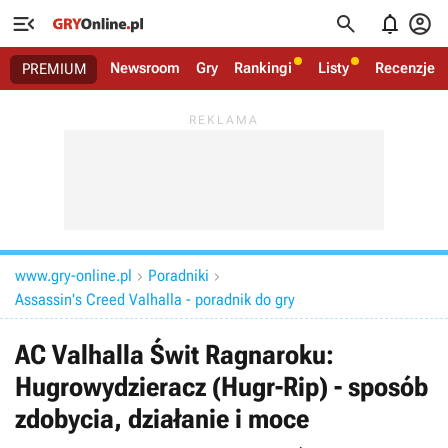




Newsroom
Gry
Rankingi
Listy
Recenzje
PREMIUM
www.gry-online.pl
Poradniki


Assassin's Creed Valhalla - poradnik do gry
AC Valhalla Świt Ragnaroku:
Hugrowydzieracz (Hugr-Rip) - sposób
zdobycia, działanie i moce