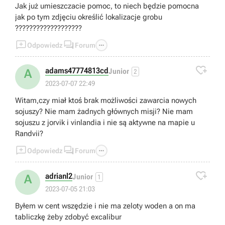
Jak już umieszczacie pomoc, to niech będzie pomocna
jak po tym zdjęciu określić lokalizacje grobu
???????????????????



Odpowiedz
Forum

adams47774813cd
A
Junior
2
2023-07-07 22:49
Witam,czy miał ktoś brak możliwości zawarcia nowych
sojuszy? Nie mam żadnych głównych misji? Nie mam
sojuszu z jorvik i vinlandia i nie są aktywne na mapie u
Randvii?



Odpowiedz
Forum

adrianl2
A
Junior
1
2023-07-05 21:03
Byłem w cent wszędzie i nie ma zeloty woden a on ma
tabliczkę żeby zdobyć excalibur