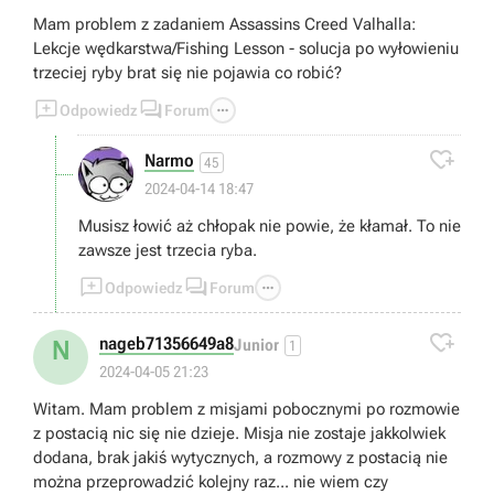
Mam problem z zadaniem Assassins Creed Valhalla:
Lekcje wędkarstwa/Fishing Lesson - solucja po wyłowieniu
trzeciej ryby brat się nie pojawia co robić?



Odpowiedz
Forum

Narmo
45
2024-04-14 18:47
Musisz łowić aż chłopak nie powie, że kłamał. To nie
zawsze jest trzecia ryba.



Odpowiedz
Forum

nageb71356649a8
N
Junior
1
2024-04-05 21:23
Witam. Mam problem z misjami pobocznymi po rozmowie
z postacią nic się nie dzieje. Misja nie zostaje jakkolwiek
dodana, brak jakiś wytycznych, a rozmowy z postacią nie
można przeprowadzić kolejny raz... nie wiem czy