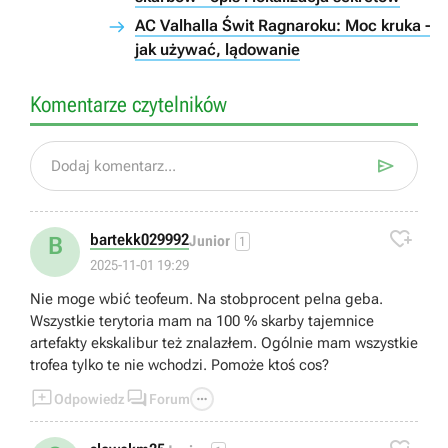
AC Valhalla Świt Ragnaroku: Moc kruka -
jak używać, lądowanie
Komentarze czytelników

Dodaj komentarz...

bartekk029992
B
Junior
1
2025-11-01 19:29
Nie moge wbić teofeum. Na stobprocent pelna geba.
Wszystkie terytoria mam na 100 % skarby tajemnice
artefakty ekskalibur też znalazłem. Ogólnie mam wszystkie
trofea tylko te nie wchodzi. Pomoże ktoś cos?



Odpowiedz
Forum