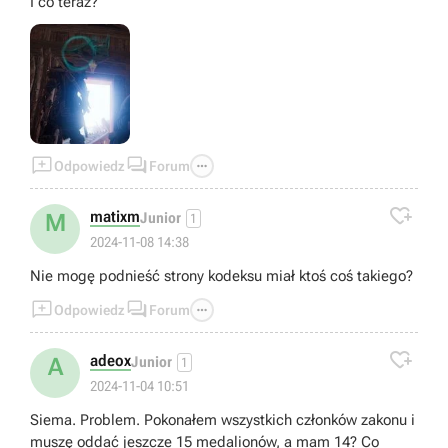
I co teraz?



Odpowiedz
Forum

matixm
M
Junior
1
2024-11-08 14:38
Nie mogę podnieść strony kodeksu miał ktoś coś takiego?



Odpowiedz
Forum

adeox
A
Junior
1
2024-11-04 10:51
Siema. Problem. Pokonałem wszystkich członków zakonu i
muszę oddać jeszcze 15 medalionów, a mam 14? Co