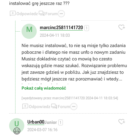
instalować grę jeszcze raz ???



Odpowiedz
Forum

marcinc25811141720
M
1
2024-04-11 18:03
Nie musisz instalować, to nie są misje tylko zadania
poboczne i dlatego nie masz unfo o nowym zadaniu
Musisz dokladnie czytać co mowią bo czesto
wskazują gdzie masz szukać. Rozwiązanie problemu
jest zawsze gdzieś w pobliżu. Jak juz znajdziesz to
będziesz mógł jeszcze raz porozmawiać i wtedy
będzie info o ukończeniu.
Pokaż całą wiadomość
[wyedytowany przez marcinc25811141720 2024-04-11 18:03:54]



Odpowiedz
Forum

Urban00
U
Junior
1
😃
2024-03-07 16:16