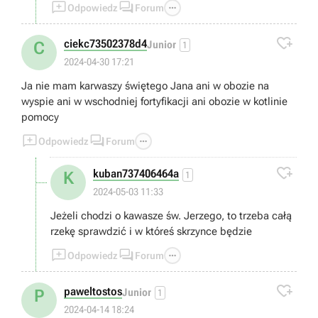



Odpowiedz
Forum

ciekc73502378d4
C
Junior
1
2024-04-30 17:21
Ja nie mam karwaszy świętego Jana ani w obozie na
wyspie ani w wschodniej fortyfikacji ani obozie w kotlinie
pomocy



Odpowiedz
Forum

kuban737406464a
K
1
2024-05-03 11:33
Jeżeli chodzi o kawasze św. Jerzego, to trzeba całą
rzekę sprawdzić i w któreś skrzynce będzie



Odpowiedz
Forum

paweltostos
P
Junior
1
2024-04-14 18:24