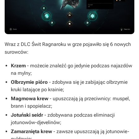
Wraz z DLC Świt Ragnaroku w grze pojawiło się 6 nowych
surowców:
Krzem
- możecie znaleźć go jedynie podczas najazdów
na mylny;
Olbrzymie pióro
- zdobywa się je zabijając olbrzymie
kruki latające po krainie;
Magmowa krew
- upuszczają ją przeciwnicy: muspel,
brann i spopielacz;
Jotuński seidr
- zdobywana podczas eliminacji
jotunowów-djevelinów;
Zamarznięta krew
- zawsze upuszczają ją jotunowie-
guldowie;