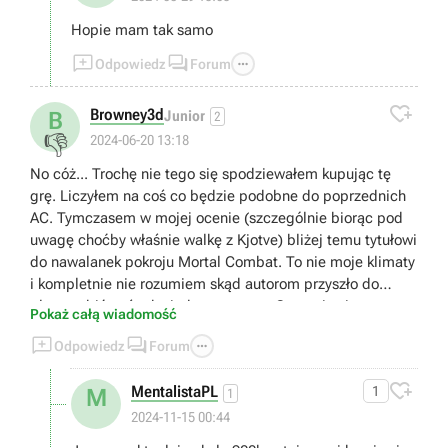
Hopie mam tak samo



Odpowiedz
Forum

Browney3d
B
Junior
2
👎
2024-06-20 13:18
No cóż... Trochę nie tego się spodziewałem kupując tę
grę. Liczyłem na coś co będzie podobne do poprzednich
AC. Tymczasem w mojej ocenie (szczególnie biorąc pod
uwagę choćby właśnie walkę z Kjotve) bliżej temu tytułowi
do nawalanek pokroju Mortal Combat. To nie moje klimaty
i kompletnie nie rozumiem skąd autorom przyszło do
głowy robić coś tak niedorzecznego. Gra staje się przez to
Pokaż całą wiadomość
(przynajmniej dla mnie) kompletnie niegrywalna i



Odpowiedz
Forum
zwyczajnie... nudna. Bo jak się domyślam rozwój postaci
uzależniony jest od tej konkretnej walki. Bez przejścia tego

MentalistaPL
1
M
bossa można zapomnieć o dalszej progresji. Czyli... Moja
1
przygoda z tym tytułem tutaj się kończy. Dziękuję.
2024-11-15 00:44
Wysiadam.