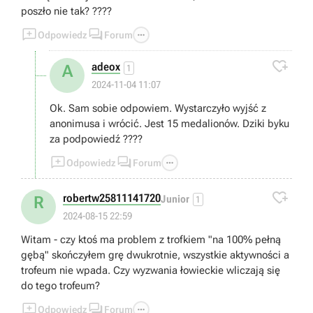
poszło nie tak? ????



Odpowiedz
Forum

adeox
A
1
2024-11-04 11:07
Ok. Sam sobie odpowiem. Wystarczyło wyjść z
anonimusa i wrócić. Jest 15 medalionów. Dziki byku
za podpowiedź ????



Odpowiedz
Forum

robertw25811141720
R
Junior
1
2024-08-15 22:59
Witam - czy ktoś ma problem z trofkiem "na 100% pełną
gębą" skończyłem grę dwukrotnie, wszystkie aktywności a
trofeum nie wpada. Czy wyzwania łowieckie wliczają się
do tego trofeum?



Odpowiedz
Forum