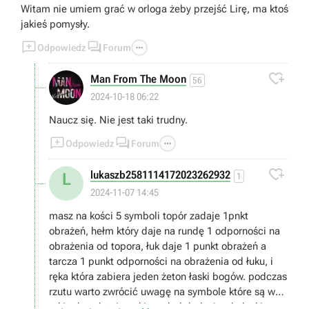
Witam nie umiem grać w orloga żeby przejść Lirę, ma ktoś
jakieś pomysły.



Odpowiedz
Forum

Man From The Moon
56
2024-10-18 06:22
Naucz się. Nie jest taki trudny.



Odpowiedz
Forum

lukaszb2581114172023262932
L
1
2024-11-07 14:45
masz na kości 5 symboli topór zadaje 1pnkt
obrażeń, hełm który daje na rundę 1 odporności na
obrażenia od topora, łuk daje 1 punkt obrażeń a
tarcza 1 punkt odporności na obrażenia od łuku, i
ręka która zabiera jeden żeton łaski bogów. podczas
rzutu warto zwrócić uwagę na symbole które są w
takim kwadracie, taki symbol doda 1 pnkt łaski,