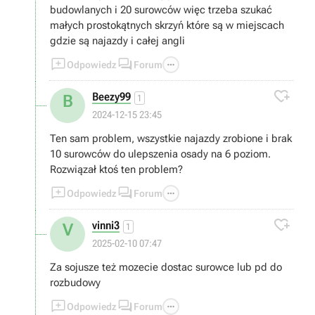
budowlanych i 20 surowców więc trzeba szukać
małych prostokątnych skrzyń które są w miejscach
gdzie są najazdy i całej angli



Odpowiedz
Forum

Beezy99
B
1
2024-12-15 23:45
Ten sam problem, wszystkie najazdy zrobione i brak
10 surowców do ulepszenia osady na 6 poziom.
Rozwiązał ktoś ten problem?



Odpowiedz
Forum

vinni3
V
1
2025-02-10 07:47
Za sojusze też mozecie dostac surowce lub pd do
rozbudowy



Odpowiedz
Forum