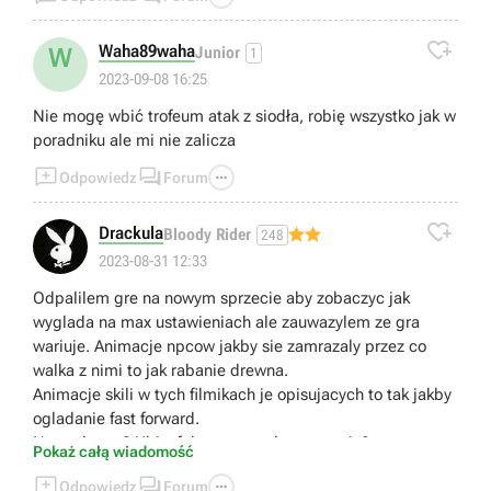

Waha89waha
W
Junior
1
2023-09-08 16:25
Nie mogę wbić trofeum atak z siodła, robię wszystko jak w
poradniku ale mi nie zalicza



Odpowiedz
Forum

Drackula
Bloody Rider
248
2023-08-31 12:33
Odpalilem gre na nowym sprzecie aby zobaczyc jak
wyglada na max ustawieniach ale zauwazylem ze gra
wariuje. Animacje npcow jakby sie zamrazaly przez co
walka z nimi to jak rabanie drewna.
Animacje skili w tych filmikach je opisujacych to tak jakby
ogladanie fast forward.
Normalne to? Ubisoft komentowal ta sytuacje?
Pokaż całą wiadomość



Odpowiedz
Forum