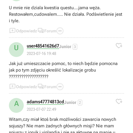
U mnie nie dziala kwestia questu....jama węża.
Restowałem,cudowalem..... Nie działa. Podświetlenie jest
i tyle.



Odpowiedz
Forum

user48541626d7
U
Junior
3
2023-07-16 19:48
Jak już umieszczacie pomoc, to niech będzie pomocna
jak po tym zdjęciu określić lokalizacje grobu
???????????????????



Odpowiedz
Forum

adams47774813cd
A
Junior
2
2023-07-07 22:49
Witam,czy miał ktoś brak możliwości zawarcia nowych
sojuszy? Nie mam żadnych głównych misji? Nie mam
sojuszu z jorvik i vinlandia i nie są aktywne na mapie u