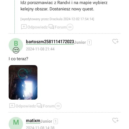
Idz porozmawiac z Randvi i na mapie wybierz
kelejny obszar. Dostaniesz nowy quest.
[wyedytowany przez Drackula 2024-12-02 17:54:14]



Odpowiedz
Forum

bartoszm2581114172023
B
Junior
1
😒
2024-11-08 21:44
I co teraz?



Odpowiedz
Forum

matixm
M
Junior
1
2024-11-08 14:38