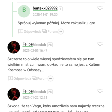

bartekk029992
B
1
2025-11-01 19:30
Spróbuj wykonac później. Może zaktualizuj gre



Odpowiedz
Forum

Felipe
Messiah
28
2025-02-05 16:47
Szczerze to o wiele więcej spodziewałem się po tym
wielkim mistrzu... wsm. dokładnie to samo jest z Kultem
Kosmosa w Odyssey...



Odpowiedz
Forum

Felipe
Messiah
28
2025-01-22 12:31
Szkoda, że ten Vagn, który umożliwia nam najazdy rzeczne
nie jest nawet pokazany na mapie... żal... ja poza