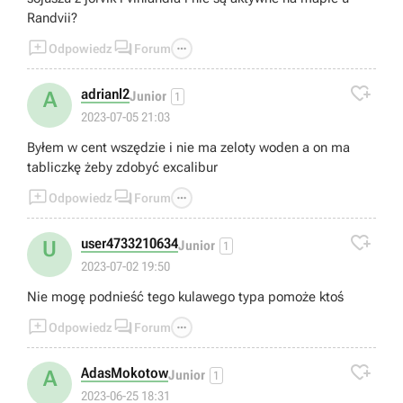
Randvii?



Odpowiedz
Forum

adrianl2
A
Junior
1
2023-07-05 21:03
Byłem w cent wszędzie i nie ma zeloty woden a on ma
tabliczkę żeby zdobyć excalibur



Odpowiedz
Forum

user4733210634
U
Junior
1
2023-07-02 19:50
Nie mogę podnieść tego kulawego typa pomoże ktoś



Odpowiedz
Forum

AdasMokotow
A
Junior
1
2023-06-25 18:31