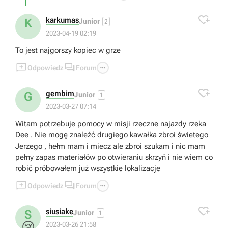

karkumas
K
Junior
2
2023-04-19 02:19
To jest najgorszy kopiec w grze



Odpowiedz
Forum

gembim
G
Junior
1
2023-03-27 07:14
Witam potrzebuje pomocy w misji rzeczne najazdy rzeka
Dee . Nie mogę znaleźć drugiego kawałka zbroi świetego
Jerzego , hełm mam i miecz ale zbroi szukam i nic mam
pełny zapas materiałów po otwieraniu skrzyń i nie wiem co
robić próbowałem już wszystkie lokalizacje



Odpowiedz
Forum

siusiake
S
Junior
1
😢
2023-03-26 21:58