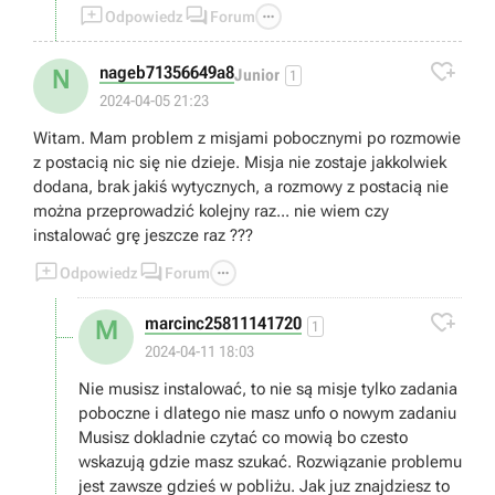



Odpowiedz
Forum

nageb71356649a8
N
Junior
1
2024-04-05 21:23
Witam. Mam problem z misjami pobocznymi po rozmowie
z postacią nic się nie dzieje. Misja nie zostaje jakkolwiek
dodana, brak jakiś wytycznych, a rozmowy z postacią nie
można przeprowadzić kolejny raz... nie wiem czy
instalować grę jeszcze raz ???



Odpowiedz
Forum

marcinc25811141720
M
1
2024-04-11 18:03
Nie musisz instalować, to nie są misje tylko zadania
poboczne i dlatego nie masz unfo o nowym zadaniu
Musisz dokladnie czytać co mowią bo czesto
wskazują gdzie masz szukać. Rozwiązanie problemu
jest zawsze gdzieś w pobliżu. Jak juz znajdziesz to