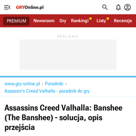




Newsroom
Gry
Rankingi
Listy
Recenzje
PREMIUM
www.gry-online.pl
Poradniki


Assassin's Creed Valhalla - poradnik do gry
Assassins Creed Valhalla: Banshee
(The Banshee) - solucja, opis
przejścia