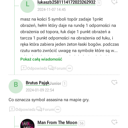

lukaszb2581114172023262932
L
1
2024-11-07 14:45
masz na kości 5 symboli topór zadaje 1pnkt
obrażeń, hełm który daje na rundę 1 odporności na
obrażenia od topora, łuk daje 1 punkt obrażeń a
tarcza 1 punkt odporności na obrażenia od łuku, i
ręka która zabiera jeden żeton łaski bogów. podczas
rzutu warto zwrócić uwagę na symbole które są w
takim kwadracie, taki symbol doda 1 pnkt łaski,
Pokaż całą wiadomość
punkt łaski wydajesz wybierając łaskę bogów (jaka



Odpowiedz
Forum
to będzie łaska wybierasz przed rozpoczęciem gry o
ile jakieś masz bo zdobywasz je po wygranej partii),

musisz zabrać wszystkie życia przeciwnikowi
Brutus Pająk
B
Junior
1
2024-01-09 22:54
Co oznacza symbol assasina na mapie gry.



Odpowiedz
Forum

Man From The Moon
56