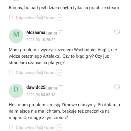
Barcus, bo pad ps4 działa chyba tylko na grach ze steam



Odpowiedz
Forum

Mczaarna
M
Junior
1
2023-06-10 20:32
Mam problem z wyczyszczeniem Wschodniej Anglii, nie
widze ostatniego Artefaktu. Czy to błąd gry? Czy już
straciłam szanse na platynę?



Odpowiedz
Forum

dawidc25
D
Junior
1
2023-06-04 02:18
Hej, mam problem z misją Zimowe olbrzymy. Po dotarciu
na miejsce nie ma ich tam, brakuje też znacznika na
mapie. Co mogę z tym zrobić?



Odpowiedz
Forum