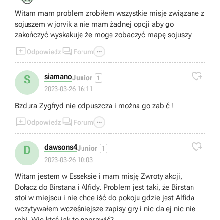
Witam mam problem zrobiłem wszystkie misję związane z
sojuszem w jorvik a nie mam żadnej opcji aby go
zakończyć wyskakuje że moge zobaczyć mapę sojuszy



Odpowiedz
Forum

siamano
S
Junior
1
2023-03-26 16:11
Bzdura Zygfryd nie odpuszcza i można go zabić !



Odpowiedz
Forum

dawsons4
D
Junior
1
2023-03-26 10:03
Witam jestem w Esseksie i mam misję Zwroty akcji,
Dołącz do Birstana i Alfidy. Problem jest taki, że Birstan
stoi w miejscu i nie chce iść do pokoju gdzie jest Alfida
wczytywałem wcześniejsze zapisy gry i nic dalej nic nie
robi. Wie ktoś jak to naprawić?