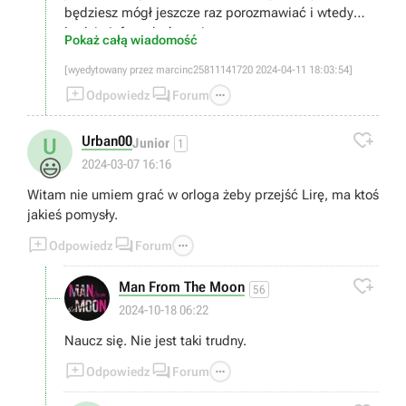
będziesz mógł jeszcze raz porozmawiać i wtedy
będzie info o ukończeniu.
Pokaż całą wiadomość
[wyedytowany przez marcinc25811141720 2024-04-11 18:03:54]



Odpowiedz
Forum

Urban00
U
Junior
1
😃
2024-03-07 16:16
Witam nie umiem grać w orloga żeby przejść Lirę, ma ktoś
jakieś pomysły.



Odpowiedz
Forum

Man From The Moon
56
2024-10-18 06:22
Naucz się. Nie jest taki trudny.



Odpowiedz
Forum