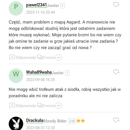

pawel2341
P
Junior
1
2023-11-16 20:44
Część, mam problem z mapą Asgard. A mianowicie nie
mogę odblokować studnij która jest ostatnim zadaniem
które muszę wykonać. Moje pytanie brzmi bo nie wiem czy
jak omine te zadanie w grze jakieś utracie inne zadania ?
Bo nie wiem czy nie zacząć grać od nowa ?



Odpowiedz
Forum

Waha89waha
W
Junior
1
2023-09-08 16:25
Nie mogę wbić trofeum atak z siodła, robię wszystko jak w
poradniku ale mi nie zalicza



Odpowiedz
Forum

Drackula
Bloody Rider
248
2023-08-31 12:33