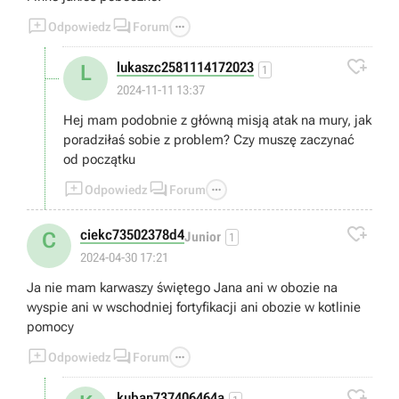



Odpowiedz
Forum

lukaszc2581114172023
L
1
2024-11-11 13:37
Hej mam podobnie z główną misją atak na mury, jak
poradziłaś sobie z problem? Czy muszę zaczynać
od początku



Odpowiedz
Forum

ciekc73502378d4
C
Junior
1
2024-04-30 17:21
Ja nie mam karwaszy świętego Jana ani w obozie na
wyspie ani w wschodniej fortyfikacji ani obozie w kotlinie
pomocy



Odpowiedz
Forum

kuban737406464a