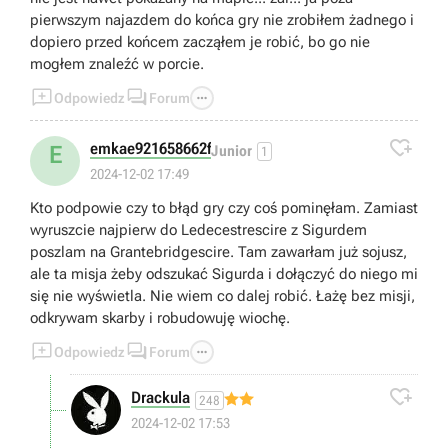
pierwszym najazdem do końca gry nie zrobiłem żadnego i
dopiero przed końcem zacząłem je robić, bo go nie
mogłem znaleźć w porcie.



Odpowiedz
Forum

emkae921658662f
E
Junior
1
2024-12-02 17:49
Kto podpowie czy to błąd gry czy coś pominęłam. Zamiast
wyruszcie najpierw do Ledecestrescire z Sigurdem
poszlam na Grantebridgescire. Tam zawarłam już sojusz,
ale ta misja żeby odszukać Sigurda i dołączyć do niego mi
się nie wyświetla. Nie wiem co dalej robić. Łażę bez misji,
odkrywam skarby i robudowuję wiochę.



Odpowiedz
Forum

Drackula
248
2024-12-02 17:53