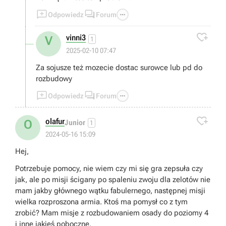



Odpowiedz
Forum

vinni3
V
1
2025-02-10 07:47
Za sojusze też mozecie dostac surowce lub pd do
rozbudowy



Odpowiedz
Forum

olafur
O
Junior
1
2024-05-16 15:09
Hej,
Potrzebuje pomocy, nie wiem czy mi się gra zepsuła czy
jak, ale po misji ścigany po spaleniu zwoju dla zelotów nie
mam jakby głównego wątku fabulernego, następnej misji
wielka rozproszona armia. Ktoś ma pomysł co z tym
zrobić? Mam misje z rozbudowaniem osady do poziomy 4
i inne jakieś poboczne.