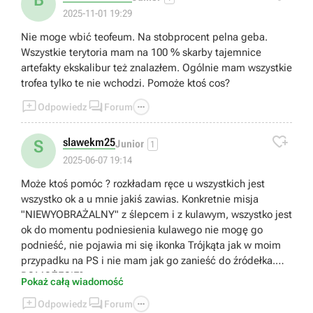
B
2025-11-01 19:29
Nie moge wbić teofeum. Na stobprocent pelna geba.
Wszystkie terytoria mam na 100 % skarby tajemnice
artefakty ekskalibur też znalazłem. Ogólnie mam wszystkie
trofea tylko te nie wchodzi. Pomoże ktoś cos?



Odpowiedz
Forum

slawekm25
S
Junior
1
2025-06-07 19:14
Może ktoś pomóc ? rozkładam ręce u wszystkich jest
wszystko ok a u mnie jakiś zawias. Konkretnie misja
"NIEWYOBRAŻALNY" z ślepcem i z kulawym, wszystko jest
ok do momentu podniesienia kulawego nie mogę go
podnieść, nie pojawia mi się ikonka Trójkąta jak w moim
przypadku na PS i nie mam jak go zanieść do źródełka.
POMOŻECIE?
Pokaż całą wiadomość



Odpowiedz
Forum