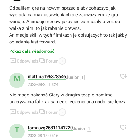
Odpalilem gre na nowym sprzecie aby zobaczyc jak
wyglada na max ustawieniach ale zauwazylem ze gra
wariuje. Animacje npcow jakby sie zamrazaly przez co
walka z nimi to jak rabanie drewna.
Animacje skili w tych filmikach je opisujacych to tak jakby
ogladanie fast forward.
Normalne to? Ubisoft komentowal ta sytuacje?
Pokaż całą wiadomość



Odpowiedz
Forum

mattm5196378646
M
Junior
1
2023-08-25 10:24
Nie mogo pokonać Ciary w drugim teapie pomimo
przerywania fal kraz samego leczenia ona nadal sie leczy



Odpowiedz
Forum

tomaszg25811141720
T
Junior
1
2023-08-15 00:16