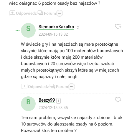
wiec oaiagnac 6 poziom osady bez najazdow ?



Odpowiedz
Forum

SiemankoKakałko
S
2
2024-09-15 13:32
W świecie gry i na najazdach są małe prostokątne
skrzynie które mają po 100 materiałów budowlanych
i duże skrzynie które mają 200 materiałów
budowlanych i 20 surowców więc trzeba szukać
małych prostokątnych skrzyń które są w miejscach
gdzie są najazdy i całej angli



Odpowiedz
Forum

Beezy99
B
1
2024-12-15 23:45
Ten sam problem, wszystkie najazdy zrobione i brak
10 surowców do ulepszenia osady na 6 poziom.
Rozwiązał ktoś ten problem?