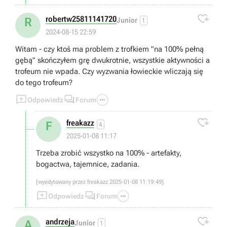

robertw25811141720
R
Junior
1
2024-08-15 22:59
Witam - czy ktoś ma problem z trofkiem "na 100% pełną
gębą" skończyłem grę dwukrotnie, wszystkie aktywności a
trofeum nie wpada. Czy wyzwania łowieckie wliczają się
do tego trofeum?



Odpowiedz
Forum

freakazz
F
4
2025-01-08 11:17
Trzeba zrobić wszystko na 100% - artefakty,
bogactwa, tajemnice, zadania.
[wyedytowany przez freakazz 2025-01-08 11:19:49]



Odpowiedz
Forum

andrzeja
A
Junior
1