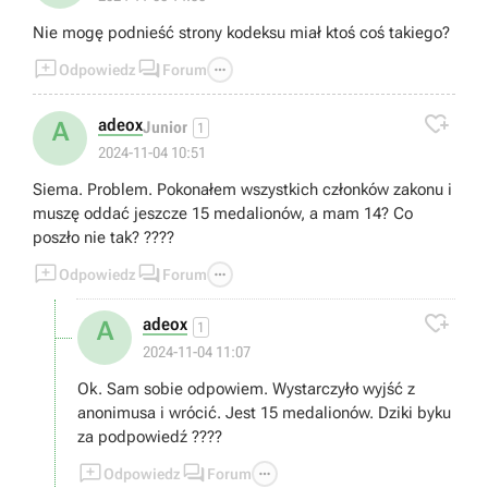
Nie mogę podnieść strony kodeksu miał ktoś coś takiego?



Odpowiedz
Forum

adeox
A
Junior
1
2024-11-04 10:51
Siema. Problem. Pokonałem wszystkich członków zakonu i
muszę oddać jeszcze 15 medalionów, a mam 14? Co
poszło nie tak? ????



Odpowiedz
Forum

adeox
A
1
2024-11-04 11:07
Ok. Sam sobie odpowiem. Wystarczyło wyjść z
anonimusa i wrócić. Jest 15 medalionów. Dziki byku
za podpowiedź ????



Odpowiedz
Forum