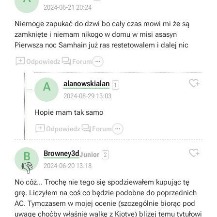
2024-06-21 20:24
Niemoge zapukać do dzwi bo cały czas mowi mi że są
zamknięte i niemam nikogo w domu w misi asasyn
Pierwsza noc Samhain już ras restetowalem i dalej nic



Odpowiedz
Forum

alanowskialan
A
1
2024-08-29 13:03
Hopie mam tak samo



Odpowiedz
Forum

Browney3d
B
Junior
2
👎
2024-06-20 13:18
No cóż... Trochę nie tego się spodziewałem kupując tę
grę. Liczyłem na coś co będzie podobne do poprzednich
AC. Tymczasem w mojej ocenie (szczególnie biorąc pod
uwagę choćby właśnie walkę z Kjotve) bliżej temu tytułowi