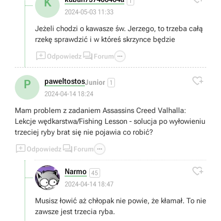
K
1
2024-05-03 11:33
Jeżeli chodzi o kawasze św. Jerzego, to trzeba całą
rzekę sprawdzić i w któreś skrzynce będzie



Odpowiedz
Forum

paweltostos
P
Junior
1
2024-04-14 18:24
Mam problem z zadaniem Assassins Creed Valhalla:
Lekcje wędkarstwa/Fishing Lesson - solucja po wyłowieniu
trzeciej ryby brat się nie pojawia co robić?



Odpowiedz
Forum

Narmo
45
2024-04-14 18:47
Musisz łowić aż chłopak nie powie, że kłamał. To nie
zawsze jest trzecia ryba.