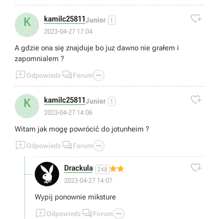

kamilc25811
K
Junior
1
2023-04-27 17:04
A gdzie ona się znajduje bo juz dawno nie grałem i
zapomnialem ?



Odpowiedz
Forum

kamilc25811
K
Junior
1
2023-04-27 14:06
Witam jak mogę powrócić do jotunheim ?



Odpowiedz
Forum

Drackula
248
2023-04-27 14:07
Wypij ponownie miksture



Odpowiedz
Forum