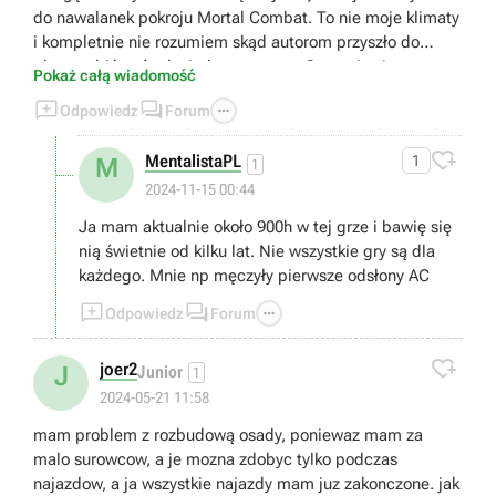
do nawalanek pokroju Mortal Combat. To nie moje klimaty
i kompletnie nie rozumiem skąd autorom przyszło do
głowy robić coś tak niedorzecznego. Gra staje się przez to
Pokaż całą wiadomość
(przynajmniej dla mnie) kompletnie niegrywalna i



Odpowiedz
Forum
zwyczajnie... nudna. Bo jak się domyślam rozwój postaci
uzależniony jest od tej konkretnej walki. Bez przejścia tego

MentalistaPL
1
M
bossa można zapomnieć o dalszej progresji. Czyli... Moja
1
przygoda z tym tytułem tutaj się kończy. Dziękuję.
2024-11-15 00:44
Wysiadam.
Ja mam aktualnie około 900h w tej grze i bawię się
nią świetnie od kilku lat. Nie wszystkie gry są dla
każdego. Mnie np męczyły pierwsze odsłony AC



Odpowiedz
Forum

joer2
J
Junior
1
2024-05-21 11:58
mam problem z rozbudową osady, poniewaz mam za
malo surowcow, a je mozna zdobyc tylko podczas
najazdow, a ja wszystkie najazdy mam juz zakonczone. jak