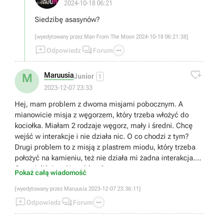
2024-10-18 06:21
Siedzibę asasynów?
[wyedytowany przez Man From The Moon 2024-10-18 06:21:38]



Odpowiedz
Forum

Maruusia
M
Junior
1
2023-12-07 23:33
Hej, mam problem z dwoma misjami pobocznym. A
mianowicie misja z węgorzem, który trzeba włożyć do
kociołka. Miałam 2 rodzaje węgorz, mały i średni. Chcę
wejść w interakcje i nie działa nic. O co chodzi z tym?
Drugi problem to z misją z plastrem miodu, który trzeba
położyć na kamieniu, też nie działa mi żadna interakcja.
Czy mieliście taki problem?
Pokaż całą wiadomość
[wyedytowany przez Maruusia 2023-12-07 23:36:11]



Odpowiedz
Forum