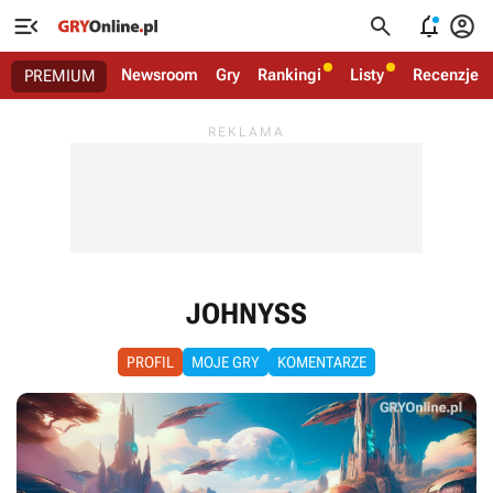




Newsroom
Gry
Rankingi
Listy
Recenzje
PREMIUM
JOHNYSS
PROFIL
MOJE GRY
KOMENTARZE