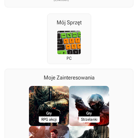
Mój Sprzęt
PC
Moje Zainteresowania
Gry
Gry
RPG akcji
Strzelanki