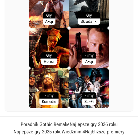
Gry
Gry
Akcji
Skradanki
Gry
Filmy
Horror
Akcji
Filmy
Filmy
Komedie
Sci-Fi
Poradnik Gothic Remake
Najlepsze gry 2026 roku
Najlepsze gry 2025 roku
Wiedźmin 4
Najbliższe premiery