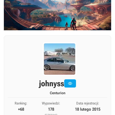
johnyss

Centurion
Ranking:
Wypowiedzi:
Data rejestracji:
+68
178
18 lutego 2015
(0,04/dzień)