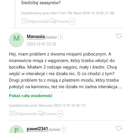
Siedzibę asasynów?
[wyedytowany przez Man From The Moon 2024-10-18 06:21:38]



Odpowiedz
Forum

Maruusia
M
Junior
1
2023-12-07 23:33
Hej, mam problem z dwoma misjami pobocznym. A
mianowicie misja z węgorzem, który trzeba włożyć do
kociołka. Miałam 2 rodzaje węgorz, mały i średni. Chcę
wejść w interakcje i nie działa nic. O co chodzi z tym?
Drugi problem to z misją z plastrem miodu, który trzeba
położyć na kamieniu, też nie działa mi żadna interakcja.
Czy mieliście taki problem?
Pokaż całą wiadomość
[wyedytowany przez Maruusia 2023-12-07 23:36:11]



Odpowiedz
Forum

pawel2341
P
Junior
1