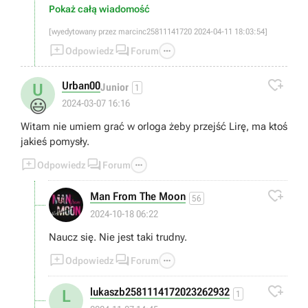
będzie info o ukończeniu.
Pokaż całą wiadomość
[wyedytowany przez marcinc25811141720 2024-04-11 18:03:54]



Odpowiedz
Forum

Urban00
U
Junior
1
😃
2024-03-07 16:16
Witam nie umiem grać w orloga żeby przejść Lirę, ma ktoś
jakieś pomysły.



Odpowiedz
Forum

Man From The Moon
56
2024-10-18 06:22
Naucz się. Nie jest taki trudny.



Odpowiedz
Forum

lukaszb2581114172023262932
L
1