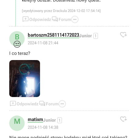
kelejny obszar. Dostaniesz nowy quest.
[wyedytowany przez Drackula 2024-12-02 17:54:14]



Odpowiedz
Forum

bartoszm2581114172023
B
Junior
1
😒
2024-11-08 21:44
I co teraz?



Odpowiedz
Forum

matixm
M
Junior
1
2024-11-08 14:38
Nie mogę podnieść strony kodeksu miał ktoś coś takiego?