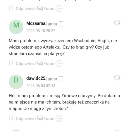



Odpowiedz
Forum

Mczaarna
M
Junior
1
2023-06-10 20:32
Mam problem z wyczyszczeniem Wschodniej Anglii, nie
widze ostatniego Artefaktu. Czy to błąd gry? Czy już
straciłam szanse na platynę?



Odpowiedz
Forum

dawidc25
D
Junior
1
2023-06-04 02:18
Hej, mam problem z misją Zimowe olbrzymy. Po dotarciu
na miejsce nie ma ich tam, brakuje też znacznika na
mapie. Co mogę z tym zrobić?



Odpowiedz
Forum