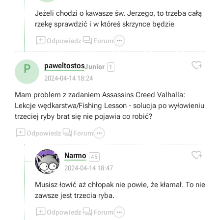
Jeżeli chodzi o kawasze św. Jerzego, to trzeba całą
rzekę sprawdzić i w któreś skrzynce będzie



Odpowiedz
Forum

paweltostos
P
Junior
1
2024-04-14 18:24
Mam problem z zadaniem Assassins Creed Valhalla:
Lekcje wędkarstwa/Fishing Lesson - solucja po wyłowieniu
trzeciej ryby brat się nie pojawia co robić?



Odpowiedz
Forum

Narmo
45
2024-04-14 18:47
Musisz łowić aż chłopak nie powie, że kłamał. To nie
zawsze jest trzecia ryba.



Odpowiedz
Forum