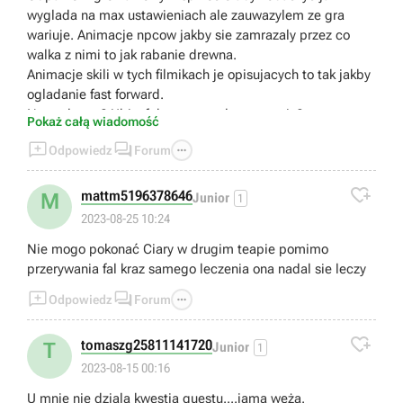
wyglada na max ustawieniach ale zauwazylem ze gra
wariuje. Animacje npcow jakby sie zamrazaly przez co
walka z nimi to jak rabanie drewna.
Animacje skili w tych filmikach je opisujacych to tak jakby
ogladanie fast forward.
Normalne to? Ubisoft komentowal ta sytuacje?
Pokaż całą wiadomość



Odpowiedz
Forum

mattm5196378646
M
Junior
1
2023-08-25 10:24
Nie mogo pokonać Ciary w drugim teapie pomimo
przerywania fal kraz samego leczenia ona nadal sie leczy



Odpowiedz
Forum

tomaszg25811141720
T
Junior
1
2023-08-15 00:16
U mnie nie dziala kwestia questu....jama węża.