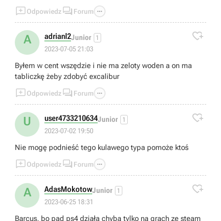



Odpowiedz
Forum

adrianl2
A
Junior
1
2023-07-05 21:03
Byłem w cent wszędzie i nie ma zeloty woden a on ma
tabliczkę żeby zdobyć excalibur



Odpowiedz
Forum

user4733210634
U
Junior
1
2023-07-02 19:50
Nie mogę podnieść tego kulawego typa pomoże ktoś



Odpowiedz
Forum

AdasMokotow
A
Junior
1
2023-06-25 18:31
Barcus, bo pad ps4 działa chyba tylko na grach ze steam