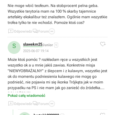
Nie moge wbić teofeum. Na stobprocent pelna geba.
Wszystkie terytoria mam na 100 % skarby tajemnice
artefakty ekskalibur też znalazłem. Ogólnie mam wszystkie
trofea tylko te nie wchodzi. Pomoże ktoś cos?



Odpowiedz
Forum

slawekm25
S
Junior
1
2025-06-07 19:14
Może ktoś pomóc ? rozkładam ręce u wszystkich jest
wszystko ok a u mnie jakiś zawias. Konkretnie misja
"NIEWYOBRAŻALNY" z ślepcem i z kulawym, wszystko jest
ok do momentu podniesienia kulawego nie mogę go
podnieść, nie pojawia mi się ikonka Trójkąta jak w moim
przypadku na PS i nie mam jak go zanieść do źródełka.
POMOŻECIE?
Pokaż całą wiadomość



Odpowiedz
Forum