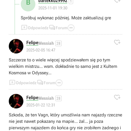

bartekk029992
B
1
2025-11-01 19:30
Spróbuj wykonac później. Może zaktualizuj gre



Odpowiedz
Forum

Felipe
Messiah
28
2025-02-05 16:47
Szczerze to o wiele więcej spodziewałem się po tym
wielkim mistrzu... wsm. dokładnie to samo jest z Kultem
Kosmosa w Odyssey...



Odpowiedz
Forum

Felipe
Messiah
28
2025-01-22 12:31
Szkoda, że ten Vagn, który umożliwia nam najazdy rzeczne
nie jest nawet pokazany na mapie... żal... ja poza
pierwszym najazdem do końca gry nie zrobiłem żadnego i