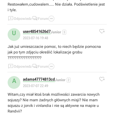
Restowałem,cudowalem..... Nie działa. Podświetlenie jest
i tyle.



Odpowiedz
Forum

user48541626d7
U
Junior
3
2023-07-16 19:48
Jak już umieszczacie pomoc, to niech będzie pomocna
jak po tym zdjęciu określić lokalizacje grobu
???????????????????



Odpowiedz
Forum

adams47774813cd
A
Junior
2
2023-07-07 22:49
Witam,czy miał ktoś brak możliwości zawarcia nowych
sojuszy? Nie mam żadnych głównych misji? Nie mam
sojuszu z jorvik i vinlandia i nie są aktywne na mapie u
Randvii?