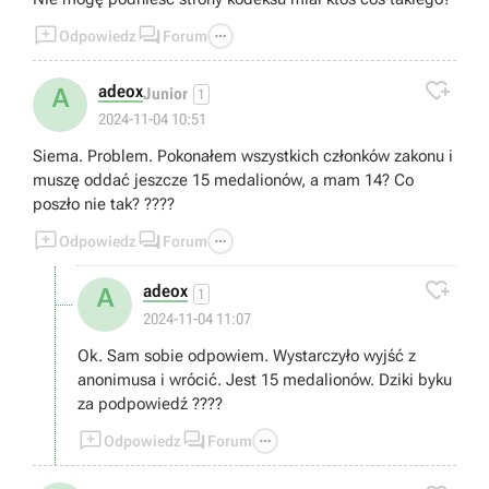



Odpowiedz
Forum

adeox
A
Junior
1
2024-11-04 10:51
Siema. Problem. Pokonałem wszystkich członków zakonu i
muszę oddać jeszcze 15 medalionów, a mam 14? Co
poszło nie tak? ????



Odpowiedz
Forum

adeox
A
1
2024-11-04 11:07
Ok. Sam sobie odpowiem. Wystarczyło wyjść z
anonimusa i wrócić. Jest 15 medalionów. Dziki byku
za podpowiedź ????



Odpowiedz
Forum