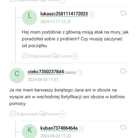

lukaszc2581114172023
L
1
2024-11-11 13:37
Hej mam podobnie z główną misją atak na mury, jak
poradziłaś sobie z problem? Czy muszę zaczynać
od początku



Odpowiedz
Forum

ciekc73502378d4
C
Junior
1
2024-04-30 17:21
Ja nie mam karwaszy świętego Jana ani w obozie na
wyspie ani w wschodniej fortyfikacji ani obozie w kotlinie
pomocy



Odpowiedz
Forum

kuban737406464a
K
1
2024-05-03 11:33