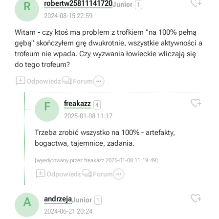

robertw25811141720
R
Junior
1
2024-08-15 22:59
Witam - czy ktoś ma problem z trofkiem "na 100% pełną
gębą" skończyłem grę dwukrotnie, wszystkie aktywności a
trofeum nie wpada. Czy wyzwania łowieckie wliczają się
do tego trofeum?



Odpowiedz
Forum

freakazz
F
4
2025-01-08 11:17
Trzeba zrobić wszystko na 100% - artefakty,
bogactwa, tajemnice, zadania.
[wyedytowany przez freakazz 2025-01-08 11:19:49]



Odpowiedz
Forum

andrzeja
A
Junior
1
2024-06-21 20:24