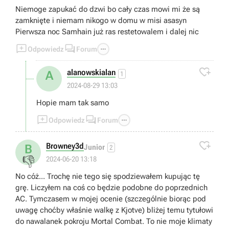
Niemoge zapukać do dzwi bo cały czas mowi mi że są
zamknięte i niemam nikogo w domu w misi asasyn
Pierwsza noc Samhain już ras restetowalem i dalej nic



Odpowiedz
Forum

alanowskialan
A
1
2024-08-29 13:03
Hopie mam tak samo



Odpowiedz
Forum

Browney3d
B
Junior
2
👎
2024-06-20 13:18
No cóż... Trochę nie tego się spodziewałem kupując tę
grę. Liczyłem na coś co będzie podobne do poprzednich
AC. Tymczasem w mojej ocenie (szczególnie biorąc pod
uwagę choćby właśnie walkę z Kjotve) bliżej temu tytułowi
do nawalanek pokroju Mortal Combat. To nie moje klimaty