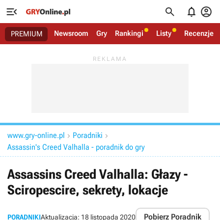




Newsroom
Gry
Rankingi
Listy
Recenzje
PREMIUM
www.gry-online.pl
Poradniki


Assassin's Creed Valhalla - poradnik do gry
Assassins Creed Valhalla: Głazy -
Sciropescire, sekrety, lokacje
Pobierz Poradnik
PORADNIKI
Aktualizacja:
18 listopada 2020