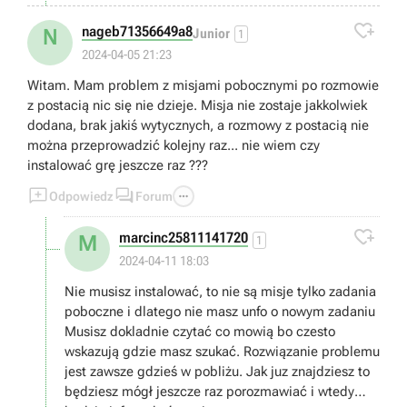

nageb71356649a8
N
Junior
1
2024-04-05 21:23
Witam. Mam problem z misjami pobocznymi po rozmowie
z postacią nic się nie dzieje. Misja nie zostaje jakkolwiek
dodana, brak jakiś wytycznych, a rozmowy z postacią nie
można przeprowadzić kolejny raz... nie wiem czy
instalować grę jeszcze raz ???



Odpowiedz
Forum

marcinc25811141720
M
1
2024-04-11 18:03
Nie musisz instalować, to nie są misje tylko zadania
poboczne i dlatego nie masz unfo o nowym zadaniu
Musisz dokladnie czytać co mowią bo czesto
wskazują gdzie masz szukać. Rozwiązanie problemu
jest zawsze gdzieś w pobliżu. Jak juz znajdziesz to
będziesz mógł jeszcze raz porozmawiać i wtedy