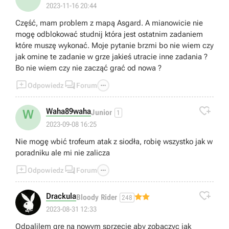
2023-11-16 20:44
Część, mam problem z mapą Asgard. A mianowicie nie
mogę odblokować studnij która jest ostatnim zadaniem
które muszę wykonać. Moje pytanie brzmi bo nie wiem czy
jak omine te zadanie w grze jakieś utracie inne zadania ?
Bo nie wiem czy nie zacząć grać od nowa ?



Odpowiedz
Forum

Waha89waha
W
Junior
1
2023-09-08 16:25
Nie mogę wbić trofeum atak z siodła, robię wszystko jak w
poradniku ale mi nie zalicza



Odpowiedz
Forum

Drackula
Bloody Rider
248
2023-08-31 12:33
Odpalilem gre na nowym sprzecie aby zobaczyc jak