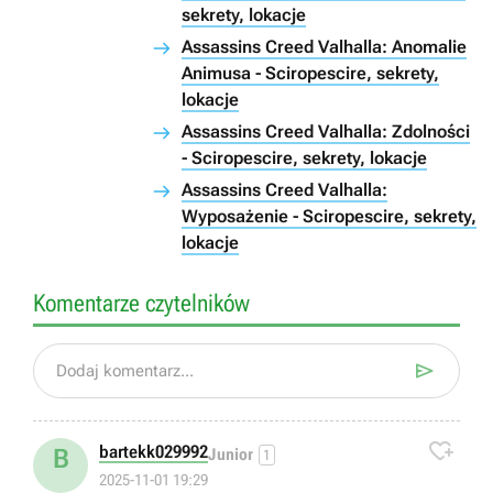
sekrety, lokacje
Assassins Creed Valhalla: Anomalie
Animusa - Sciropescire, sekrety,
lokacje
Assassins Creed Valhalla: Zdolności
- Sciropescire, sekrety, lokacje
Assassins Creed Valhalla:
Wyposażenie - Sciropescire, sekrety,
lokacje
Komentarze czytelników

Dodaj komentarz...

bartekk029992
B
Junior
1
2025-11-01 19:29