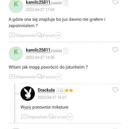

kamilc25811
K
Junior
1
2023-04-27 17:04
A gdzie ona się znajduje bo juz dawno nie grałem i
zapomnialem ?



Odpowiedz
Forum

kamilc25811
K
Junior
1
2023-04-27 14:06
Witam jak mogę powrócić do jotunheim ?



Odpowiedz
Forum

Drackula
248
2023-04-27 14:07
Wypij ponownie miksture



Odpowiedz
Forum