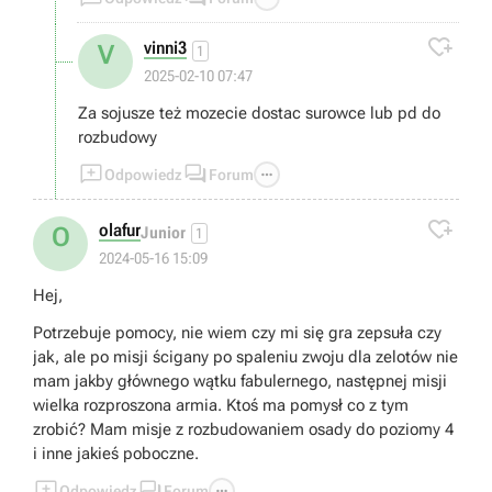

vinni3
V
1
2025-02-10 07:47
Za sojusze też mozecie dostac surowce lub pd do
rozbudowy



Odpowiedz
Forum

olafur
O
Junior
1
2024-05-16 15:09
Hej,
Potrzebuje pomocy, nie wiem czy mi się gra zepsuła czy
jak, ale po misji ścigany po spaleniu zwoju dla zelotów nie
mam jakby głównego wątku fabulernego, następnej misji
wielka rozproszona armia. Ktoś ma pomysł co z tym
zrobić? Mam misje z rozbudowaniem osady do poziomy 4
i inne jakieś poboczne.



Odpowiedz
Forum