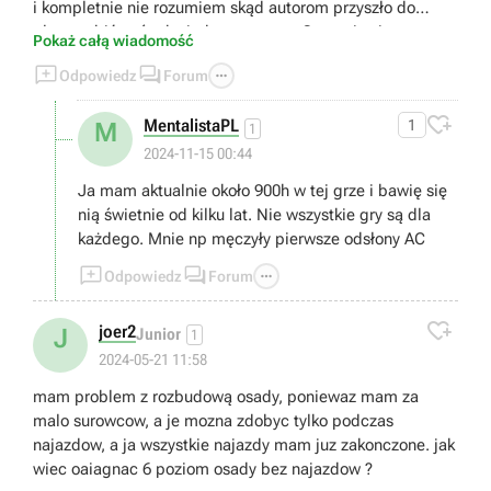
i kompletnie nie rozumiem skąd autorom przyszło do
głowy robić coś tak niedorzecznego. Gra staje się przez to
Pokaż całą wiadomość
(przynajmniej dla mnie) kompletnie niegrywalna i



Odpowiedz
Forum
zwyczajnie... nudna. Bo jak się domyślam rozwój postaci
uzależniony jest od tej konkretnej walki. Bez przejścia tego

MentalistaPL
1
M
bossa można zapomnieć o dalszej progresji. Czyli... Moja
1
przygoda z tym tytułem tutaj się kończy. Dziękuję.
2024-11-15 00:44
Wysiadam.
Ja mam aktualnie około 900h w tej grze i bawię się
nią świetnie od kilku lat. Nie wszystkie gry są dla
każdego. Mnie np męczyły pierwsze odsłony AC



Odpowiedz
Forum

joer2
J
Junior
1
2024-05-21 11:58
mam problem z rozbudową osady, poniewaz mam za
malo surowcow, a je mozna zdobyc tylko podczas
najazdow, a ja wszystkie najazdy mam juz zakonczone. jak
wiec oaiagnac 6 poziom osady bez najazdow ?