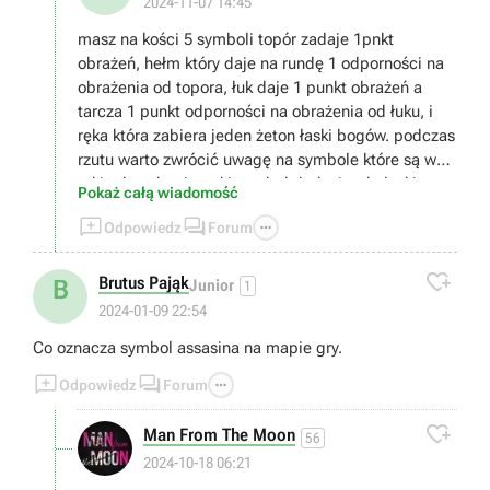
2024-11-07 14:45
masz na kości 5 symboli topór zadaje 1pnkt
obrażeń, hełm który daje na rundę 1 odporności na
obrażenia od topora, łuk daje 1 punkt obrażeń a
tarcza 1 punkt odporności na obrażenia od łuku, i
ręka która zabiera jeden żeton łaski bogów. podczas
rzutu warto zwrócić uwagę na symbole które są w
takim kwadracie, taki symbol doda 1 pnkt łaski,
Pokaż całą wiadomość
punkt łaski wydajesz wybierając łaskę bogów (jaka



Odpowiedz
Forum
to będzie łaska wybierasz przed rozpoczęciem gry o
ile jakieś masz bo zdobywasz je po wygranej partii),

musisz zabrać wszystkie życia przeciwnikowi
Brutus Pająk
B
Junior
1
2024-01-09 22:54
Co oznacza symbol assasina na mapie gry.



Odpowiedz
Forum

Man From The Moon
56
2024-10-18 06:21