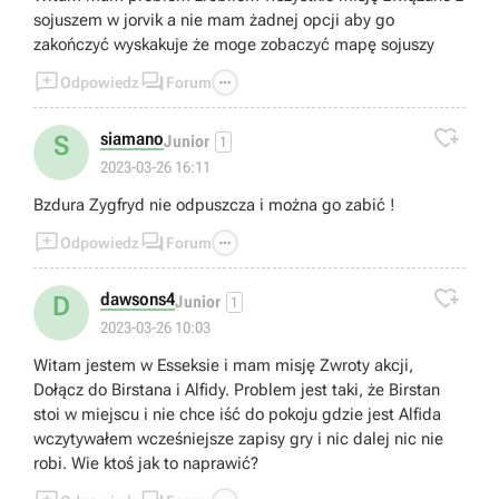
sojuszem w jorvik a nie mam żadnej opcji aby go
zakończyć wyskakuje że moge zobaczyć mapę sojuszy



Odpowiedz
Forum

siamano
S
Junior
1
2023-03-26 16:11
Bzdura Zygfryd nie odpuszcza i można go zabić !



Odpowiedz
Forum

dawsons4
D
Junior
1
2023-03-26 10:03
Witam jestem w Esseksie i mam misję Zwroty akcji,
Dołącz do Birstana i Alfidy. Problem jest taki, że Birstan
stoi w miejscu i nie chce iść do pokoju gdzie jest Alfida
wczytywałem wcześniejsze zapisy gry i nic dalej nic nie
robi. Wie ktoś jak to naprawić?