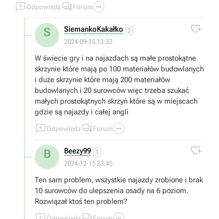



Odpowiedz
Forum

SiemankoKakałko
S
2
2024-09-15 13:32
W świecie gry i na najazdach są małe prostokątne
skrzynie które mają po 100 materiałów budowlanych
i duże skrzynie które mają 200 materiałów
budowlanych i 20 surowców więc trzeba szukać
małych prostokątnych skrzyń które są w miejscach
gdzie są najazdy i całej angli



Odpowiedz
Forum

Beezy99
B
1
2024-12-15 23:45
Ten sam problem, wszystkie najazdy zrobione i brak
10 surowców do ulepszenia osady na 6 poziom.
Rozwiązał ktoś ten problem?



Odpowiedz
Forum