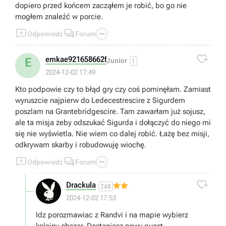
dopiero przed końcem zacząłem je robić, bo go nie
mogłem znaleźć w porcie.



Odpowiedz
Forum

emkae921658662f
E
Junior
1
2024-12-02 17:49
Kto podpowie czy to błąd gry czy coś pominęłam. Zamiast
wyruszcie najpierw do Ledecestrescire z Sigurdem
poszlam na Grantebridgescire. Tam zawarłam już sojusz,
ale ta misja żeby odszukać Sigurda i dołączyć do niego mi
się nie wyświetla. Nie wiem co dalej robić. Łażę bez misji,
odkrywam skarby i robudowuję wiochę.



Odpowiedz
Forum

Drackula
248
2024-12-02 17:53
Idz porozmawiac z Randvi i na mapie wybierz