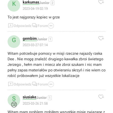

karkumas
K
Junior
2
2023-04-19 02:19
To jest najgorszy kopiec w grze



Odpowiedz
Forum

gembim
G
Junior
1
2023-03-27 07:14
Witam potrzebuje pomocy w misji rzeczne najazdy rzeka
Dee . Nie mogę znaleźć drugiego kawałka zbroi świetego
Jerzego , hełm mam i miecz ale zbroi szukam i nic mam
pełny zapas materiałów po otwieraniu skrzyń i nie wiem co
robić próbowałem już wszystkie lokalizacje



Odpowiedz
Forum

siusiake
S
Junior
1
😢
2023-03-26 21:58
Witam mam problem zrobiłem wszystkie misję związane z