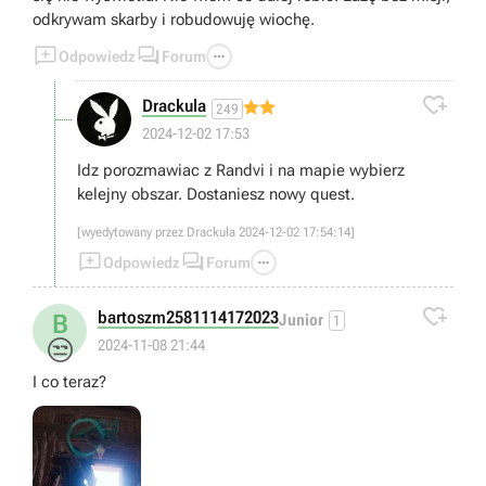
odkrywam skarby i robudowuję wiochę.



Odpowiedz
Forum

Drackula
249
2024-12-02 17:53
Idz porozmawiac z Randvi i na mapie wybierz
kelejny obszar. Dostaniesz nowy quest.
[wyedytowany przez Drackula 2024-12-02 17:54:14]



Odpowiedz
Forum

bartoszm2581114172023
B
Junior
1
😒
2024-11-08 21:44
I co teraz?