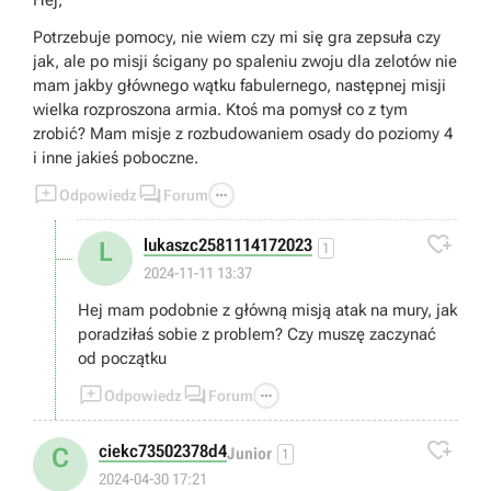
Hej,
Potrzebuje pomocy, nie wiem czy mi się gra zepsuła czy
jak, ale po misji ścigany po spaleniu zwoju dla zelotów nie
mam jakby głównego wątku fabulernego, następnej misji
wielka rozproszona armia. Ktoś ma pomysł co z tym
zrobić? Mam misje z rozbudowaniem osady do poziomy 4
i inne jakieś poboczne.



Odpowiedz
Forum

lukaszc2581114172023
L
1
2024-11-11 13:37
Hej mam podobnie z główną misją atak na mury, jak
poradziłaś sobie z problem? Czy muszę zaczynać
od początku



Odpowiedz
Forum

ciekc73502378d4
C
Junior
1
2024-04-30 17:21