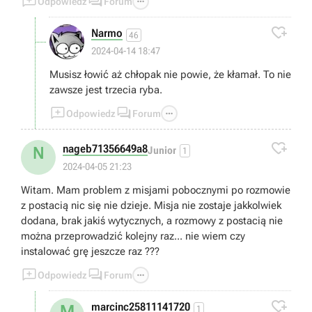



Odpowiedz
Forum

Narmo
46
2024-04-14 18:47
Musisz łowić aż chłopak nie powie, że kłamał. To nie
zawsze jest trzecia ryba.



Odpowiedz
Forum

nageb71356649a8
N
Junior
1
2024-04-05 21:23
Witam. Mam problem z misjami pobocznymi po rozmowie
z postacią nic się nie dzieje. Misja nie zostaje jakkolwiek
dodana, brak jakiś wytycznych, a rozmowy z postacią nie
można przeprowadzić kolejny raz... nie wiem czy
instalować grę jeszcze raz ???



Odpowiedz
Forum

marcinc25811141720
M
1