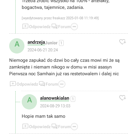
Trzeba zrobić wszystko na 100% - artefakty,
bogactwa, tajemnice, zadania.
[wyedytowany przez freakazz 2025-01-08 11:19:49]



Odpowiedz
Forum

andrzeja
A
Junior
1
2024-06-21 20:24
Niemoge zapukać do dzwi bo cały czas mowi mi że są
zamknięte i niemam nikogo w domu w misi asasyn
Pierwsza noc Samhain już ras restetowalem i dalej nic



Odpowiedz
Forum

alanowskialan
A
1
2024-08-29 13:03
Hopie mam tak samo



Odpowiedz
Forum