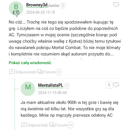

Browney3d
B
Junior
2
👎
2024-06-20 13:18
No cóż... Trochę nie tego się spodziewałem kupując tę
grę. Liczyłem na coś co będzie podobne do poprzednich
AC. Tymczasem w mojej ocenie (szczególnie biorąc pod
uwagę choćby właśnie walkę z Kjotve) bliżej temu tytułowi
do nawalanek pokroju Mortal Combat. To nie moje klimaty
i kompletnie nie rozumiem skąd autorom przyszło do
głowy robić coś tak niedorzecznego. Gra staje się przez to
Pokaż całą wiadomość
(przynajmniej dla mnie) kompletnie niegrywalna i



Odpowiedz
Forum
zwyczajnie... nudna. Bo jak się domyślam rozwój postaci
uzależniony jest od tej konkretnej walki. Bez przejścia tego

MentalistaPL
1
M
bossa można zapomnieć o dalszej progresji. Czyli... Moja
1
przygoda z tym tytułem tutaj się kończy. Dziękuję.
2024-11-15 00:44
Wysiadam.
Ja mam aktualnie około 900h w tej grze i bawię się
nią świetnie od kilku lat. Nie wszystkie gry są dla
każdego. Mnie np męczyły pierwsze odsłony AC



Odpowiedz
Forum