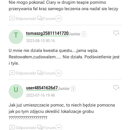
Nie mogo pokonać Ciary w drugim teapie pomimo
przerywania fal kraz samego leczenia ona nadal sie leczy



Odpowiedz
Forum

tomaszg25811141720
T
Junior
1
2023-08-15 00:16
U mnie nie dziala kwestia questu....jama węża.
Restowałem,cudowalem..... Nie działa. Podświetlenie jest
i tyle.



Odpowiedz
Forum

user48541626d7
U
Junior
3
2023-07-16 19:48
Jak już umieszczacie pomoc, to niech będzie pomocna
jak po tym zdjęciu określić lokalizacje grobu
???????????????????



Odpowiedz
Forum