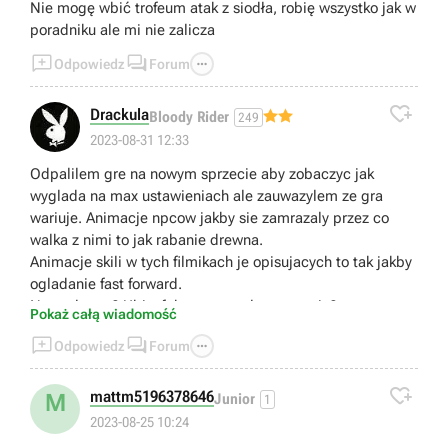
Nie mogę wbić trofeum atak z siodła, robię wszystko jak w
poradniku ale mi nie zalicza



Odpowiedz
Forum

Drackula
Bloody Rider
249
2023-08-31 12:33
Odpalilem gre na nowym sprzecie aby zobaczyc jak
wyglada na max ustawieniach ale zauwazylem ze gra
wariuje. Animacje npcow jakby sie zamrazaly przez co
walka z nimi to jak rabanie drewna.
Animacje skili w tych filmikach je opisujacych to tak jakby
ogladanie fast forward.
Normalne to? Ubisoft komentowal ta sytuacje?
Pokaż całą wiadomość



Odpowiedz
Forum

mattm5196378646
M
Junior
1
2023-08-25 10:24