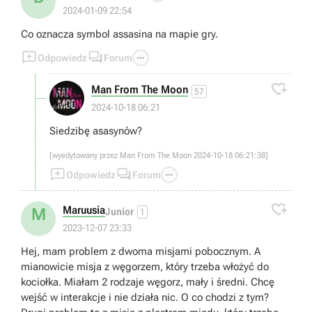
2024-01-09 22:54
Co oznacza symbol assasina na mapie gry.



Odpowiedz
Forum

Man From The Moon
57
2024-10-18 06:21
Siedzibę asasynów?
[wyedytowany przez Man From The Moon 2024-10-18 06:21:38]



Odpowiedz
Forum

Maruusia
M
Junior
1
2023-12-07 23:33
Hej, mam problem z dwoma misjami pobocznym. A
mianowicie misja z węgorzem, który trzeba włożyć do
kociołka. Miałam 2 rodzaje węgorz, mały i średni. Chcę
wejść w interakcje i nie działa nic. O co chodzi z tym?