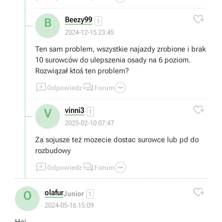

Beezy99
B
1
2024-12-15 23:45
Ten sam problem, wszystkie najazdy zrobione i brak
10 surowców do ulepszenia osady na 6 poziom.
Rozwiązał ktoś ten problem?



Odpowiedz
Forum

vinni3
V
1
2025-02-10 07:47
Za sojusze też mozecie dostac surowce lub pd do
rozbudowy



Odpowiedz
Forum

olafur
O
Junior
1
2024-05-16 15:09