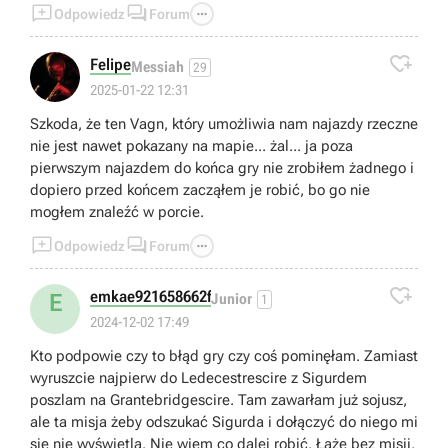



Odpowiedz
Forum

Felipe
Messiah
29
2025-01-22 12:31
Szkoda, że ten Vagn, który umożliwia nam najazdy rzeczne
nie jest nawet pokazany na mapie... żal... ja poza
pierwszym najazdem do końca gry nie zrobiłem żadnego i
dopiero przed końcem zacząłem je robić, bo go nie
mogłem znaleźć w porcie.



Odpowiedz
Forum

emkae921658662f
E
Junior
1
2024-12-02 17:49
Kto podpowie czy to błąd gry czy coś pominęłam. Zamiast
wyruszcie najpierw do Ledecestrescire z Sigurdem
poszlam na Grantebridgescire. Tam zawarłam już sojusz,
ale ta misja żeby odszukać Sigurda i dołączyć do niego mi
się nie wyświetla. Nie wiem co dalej robić. Łażę bez misji,