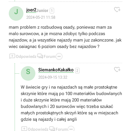

joer2
J
Junior
1
2024-05-21 11:58
mam problem z rozbudową osady, poniewaz mam za
malo surowcow, a je mozna zdobyc tylko podczas
najazdow, a ja wszystkie najazdy mam juz zakonczone. jak
wiec oaiagnac 6 poziom osady bez najazdow ?



Odpowiedz
Forum

SiemankoKakałko
S
2
2024-09-15 13:32
W świecie gry i na najazdach są małe prostokątne
skrzynie które mają po 100 materiałów budowlanych
i duże skrzynie które mają 200 materiałów
budowlanych i 20 surowców więc trzeba szukać
małych prostokątnych skrzyń które są w miejscach
gdzie są najazdy i całej angli



Odpowiedz
Forum