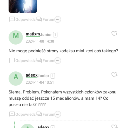



Odpowiedz
Forum

matixm
M
Junior
1
2024-11-08 14:38
Nie mogę podnieść strony kodeksu miał ktoś coś takiego?



Odpowiedz
Forum

adeox
A
Junior
1
2024-11-04 10:51
Siema. Problem. Pokonałem wszystkich członków zakonu i
muszę oddać jeszcze 15 medalionów, a mam 14? Co
poszło nie tak? ????



Odpowiedz
Forum

adeox