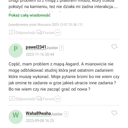
Drugi problem to z misją z plastrem miodu, który trzeba
położyć na kamieniu, też nie działa mi żadna interakcja.
Czy mieliście taki problem?
Pokaż całą wiadomość
[wyedytowany przez Maruusia 2023-12-07 23:36:11]



Odpowiedz
Forum

pawel2341
P
Junior
1
2023-11-16 20:44
Część, mam problem z mapą Asgard. A mianowicie nie
mogę odblokować studnij która jest ostatnim zadaniem
które muszę wykonać. Moje pytanie brzmi bo nie wiem czy
jak omine te zadanie w grze jakieś utracie inne zadania ?
Bo nie wiem czy nie zacząć grać od nowa ?



Odpowiedz
Forum

Waha89waha
W
Junior
1
2023-09-08 16:25