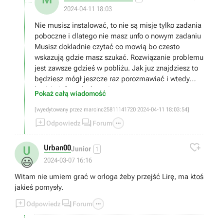
2024-04-11 18:03
Nie musisz instalować, to nie są misje tylko zadania
poboczne i dlatego nie masz unfo o nowym zadaniu
Musisz dokladnie czytać co mowią bo czesto
wskazują gdzie masz szukać. Rozwiązanie problemu
jest zawsze gdzieś w pobliżu. Jak juz znajdziesz to
będziesz mógł jeszcze raz porozmawiać i wtedy
będzie info o ukończeniu.
Pokaż całą wiadomość
[wyedytowany przez marcinc25811141720 2024-04-11 18:03:54]



Odpowiedz
Forum

Urban00
U
Junior
1
😃
2024-03-07 16:16
Witam nie umiem grać w orloga żeby przejść Lirę, ma ktoś
jakieś pomysły.



Odpowiedz
Forum