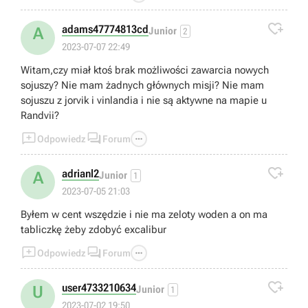

adams47774813cd
A
Junior
2
2023-07-07 22:49
Witam,czy miał ktoś brak możliwości zawarcia nowych
sojuszy? Nie mam żadnych głównych misji? Nie mam
sojuszu z jorvik i vinlandia i nie są aktywne na mapie u
Randvii?



Odpowiedz
Forum

adrianl2
A
Junior
1
2023-07-05 21:03
Byłem w cent wszędzie i nie ma zeloty woden a on ma
tabliczkę żeby zdobyć excalibur



Odpowiedz
Forum

user4733210634
U
Junior
1
2023-07-02 19:50