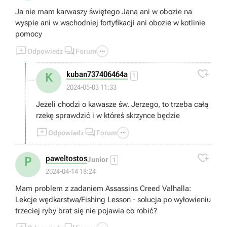
Ja nie mam karwaszy świętego Jana ani w obozie na
wyspie ani w wschodniej fortyfikacji ani obozie w kotlinie
pomocy



Odpowiedz
Forum

kuban737406464a
K
1
2024-05-03 11:33
Jeżeli chodzi o kawasze św. Jerzego, to trzeba całą
rzekę sprawdzić i w któreś skrzynce będzie



Odpowiedz
Forum

paweltostos
P
Junior
1
2024-04-14 18:24
Mam problem z zadaniem Assassins Creed Valhalla:
Lekcje wędkarstwa/Fishing Lesson - solucja po wyłowieniu
trzeciej ryby brat się nie pojawia co robić?