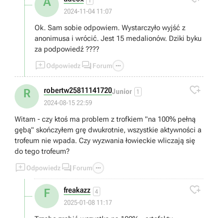
A
1
2024-11-04 11:07
Ok. Sam sobie odpowiem. Wystarczyło wyjść z
anonimusa i wrócić. Jest 15 medalionów. Dziki byku
za podpowiedź ????



Odpowiedz
Forum

robertw25811141720
R
Junior
1
2024-08-15 22:59
Witam - czy ktoś ma problem z trofkiem "na 100% pełną
gębą" skończyłem grę dwukrotnie, wszystkie aktywności a
trofeum nie wpada. Czy wyzwania łowieckie wliczają się
do tego trofeum?



Odpowiedz
Forum

freakazz
F
4
2025-01-08 11:17