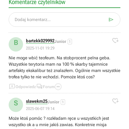
Komentarze czytelników

Dodaj komentarz...

bartekk029992
B
Junior
1
2025-11-01 19:29
Nie moge wbić teofeum. Na stobprocent pelna geba.
Wszystkie terytoria mam na 100 % skarby tajemnice
artefakty ekskalibur też znalazłem. Ogólnie mam wszystkie
trofea tylko te nie wchodzi. Pomoże ktoś cos?



Odpowiedz
Forum

slawekm25
S
Junior
1
2025-06-07 19:14
Może ktoś pomóc ? rozkładam ręce u wszystkich jest
wszystko ok a u mnie jakiś zawias. Konkretnie misja