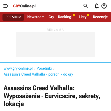




Newsroom
Gry
Rankingi
Listy
Recenzje
PREMIUM
www.gry-online.pl
Poradniki


Assassin's Creed Valhalla - poradnik do gry
Assassins Creed Valhalla:
Wyposażenie - Eurvicscire, sekrety,
lokacje