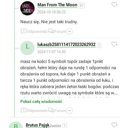

Man From The Moon
57
2024-10-18 06:22
Naucz się. Nie jest taki trudny.



Odpowiedz
Forum

lukaszb2581114172023262932
L
1
2024-11-07 14:45
masz na kości 5 symboli topór zadaje 1pnkt
obrażeń, hełm który daje na rundę 1 odporności na
obrażenia od topora, łuk daje 1 punkt obrażeń a
tarcza 1 punkt odporności na obrażenia od łuku, i
ręka która zabiera jeden żeton łaski bogów. podczas
rzutu warto zwrócić uwagę na symbole które są w
takim kwadracie, taki symbol doda 1 pnkt łaski,
Pokaż całą wiadomość
punkt łaski wydajesz wybierając łaskę bogów (jaka



Odpowiedz
Forum
to będzie łaska wybierasz przed rozpoczęciem gry o
ile jakieś masz bo zdobywasz je po wygranej partii),

musisz zabrać wszystkie życia przeciwnikowi
Brutus Pająk
B
Junior
1