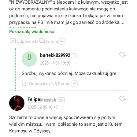
"NIEWYOBRAŻALNY" z ślepcem i z kulawym, wszystko jest
ok do momentu podniesienia kulawego nie mogę go
podnieść, nie pojawia mi się ikonka Trójkąta jak w moim
przypadku na PS i nie mam jak go zanieść do źródełka.
POMOŻECIE?
Pokaż całą wiadomość



Odpowiedz
Forum

bartekk029992
B
1
2025-11-01 19:30
Spróbuj wykonac później. Może zaktualizuj gre



Odpowiedz
Forum

Felipe
Messiah
29
2025-02-05 16:47
Szczerze to o wiele więcej spodziewałem się po tym
wielkim mistrzu... wsm. dokładnie to samo jest z Kultem
Kosmosa w Odyssey...