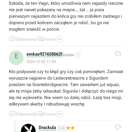
Szkoda, że ten Vagn, który umożliwia nam najazdy rzeczne
nie jest nawet pokazany na mapie... żal... ja poza
pierwszym najazdem do końca gry nie zrobiłem żadnego i
dopiero przed końcem zacząłem je robić, bo go nie
mogłem znaleźć w porcie.



Odpowiedz
Forum

emkae921658662f
E
Junior
1
2024-12-02 17:49
Kto podpowie czy to błąd gry czy coś pominęłam. Zamiast
wyruszcie najpierw do Ledecestrescire z Sigurdem
poszlam na Grantebridgescire. Tam zawarłam już sojusz,
ale ta misja żeby odszukać Sigurda i dołączyć do niego mi
się nie wyświetla. Nie wiem co dalej robić. Łażę bez misji,
odkrywam skarby i robudowuję wiochę.



Odpowiedz
Forum

Drackula
248