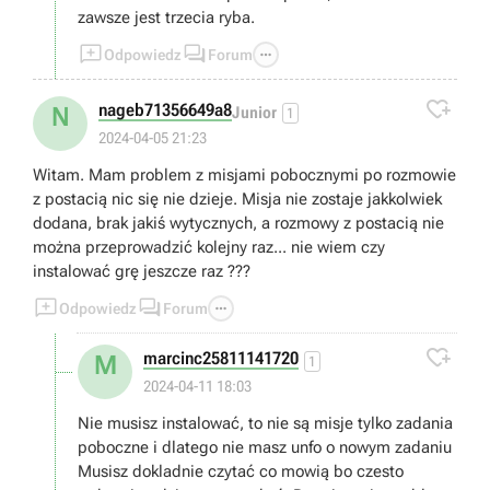
zawsze jest trzecia ryba.



Odpowiedz
Forum

nageb71356649a8
N
Junior
1
2024-04-05 21:23
Witam. Mam problem z misjami pobocznymi po rozmowie
z postacią nic się nie dzieje. Misja nie zostaje jakkolwiek
dodana, brak jakiś wytycznych, a rozmowy z postacią nie
można przeprowadzić kolejny raz... nie wiem czy
instalować grę jeszcze raz ???



Odpowiedz
Forum

marcinc25811141720
M
1
2024-04-11 18:03
Nie musisz instalować, to nie są misje tylko zadania
poboczne i dlatego nie masz unfo o nowym zadaniu
Musisz dokladnie czytać co mowią bo czesto