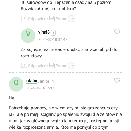
10 surowców do ulepszenia osady na 6 poziom.
Rozwiązał ktoś ten problem?



Odpowiedz
Forum

vinni3
V
1
2025-02-10 07:47
Za sojusze też mozecie dostac surowce lub pd do
rozbudowy



Odpowiedz
Forum

olafur
O
Junior
1
2024-05-16 15:09
Hej,
Potrzebuje pomocy, nie wiem czy mi się gra zepsuła czy
jak, ale po misji ścigany po spaleniu zwoju dla zelotów nie
mam jakby głównego wątku fabulernego, następnej misji
wielka rozproszona armia. Ktoś ma pomysł co z tym