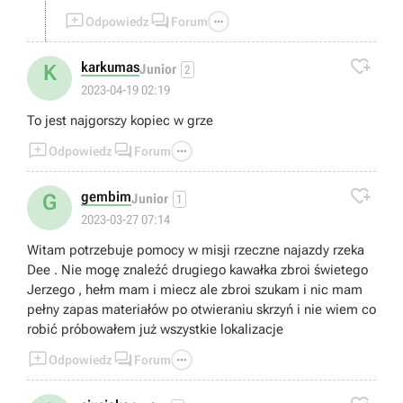



Odpowiedz
Forum

karkumas
K
Junior
2
2023-04-19 02:19
To jest najgorszy kopiec w grze



Odpowiedz
Forum

gembim
G
Junior
1
2023-03-27 07:14
Witam potrzebuje pomocy w misji rzeczne najazdy rzeka
Dee . Nie mogę znaleźć drugiego kawałka zbroi świetego
Jerzego , hełm mam i miecz ale zbroi szukam i nic mam
pełny zapas materiałów po otwieraniu skrzyń i nie wiem co
robić próbowałem już wszystkie lokalizacje



Odpowiedz
Forum