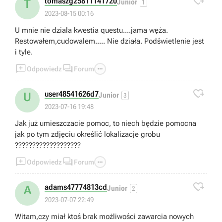

tomaszg25811141720
T
Junior
1
2023-08-15 00:16
U mnie nie dziala kwestia questu....jama węża.
Restowałem,cudowalem..... Nie działa. Podświetlenie jest
i tyle.



Odpowiedz
Forum

user48541626d7
U
Junior
3
2023-07-16 19:48
Jak już umieszczacie pomoc, to niech będzie pomocna
jak po tym zdjęciu określić lokalizacje grobu
???????????????????



Odpowiedz
Forum

adams47774813cd
A
Junior
2
2023-07-07 22:49
Witam,czy miał ktoś brak możliwości zawarcia nowych