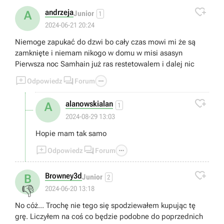

andrzeja
A
Junior
1
2024-06-21 20:24
Niemoge zapukać do dzwi bo cały czas mowi mi że są
zamknięte i niemam nikogo w domu w misi asasyn
Pierwsza noc Samhain już ras restetowalem i dalej nic



Odpowiedz
Forum

alanowskialan
A
1
2024-08-29 13:03
Hopie mam tak samo



Odpowiedz
Forum

Browney3d
B
Junior
2
👎
2024-06-20 13:18
No cóż... Trochę nie tego się spodziewałem kupując tę
grę. Liczyłem na coś co będzie podobne do poprzednich