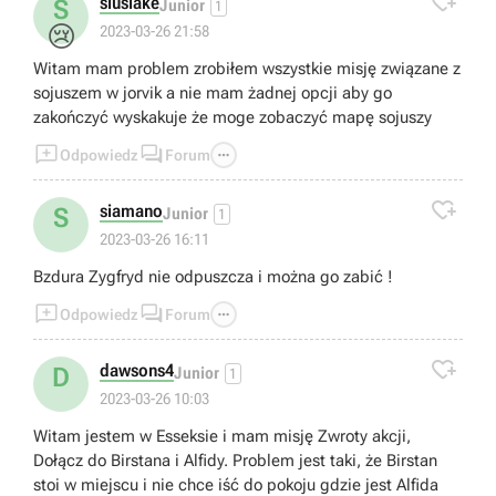

siusiake
S
Junior
1
😢
2023-03-26 21:58
Witam mam problem zrobiłem wszystkie misję związane z
sojuszem w jorvik a nie mam żadnej opcji aby go
zakończyć wyskakuje że moge zobaczyć mapę sojuszy



Odpowiedz
Forum

siamano
S
Junior
1
2023-03-26 16:11
Bzdura Zygfryd nie odpuszcza i można go zabić !



Odpowiedz
Forum

dawsons4
D
Junior
1
2023-03-26 10:03
Witam jestem w Esseksie i mam misję Zwroty akcji,
Dołącz do Birstana i Alfidy. Problem jest taki, że Birstan
stoi w miejscu i nie chce iść do pokoju gdzie jest Alfida