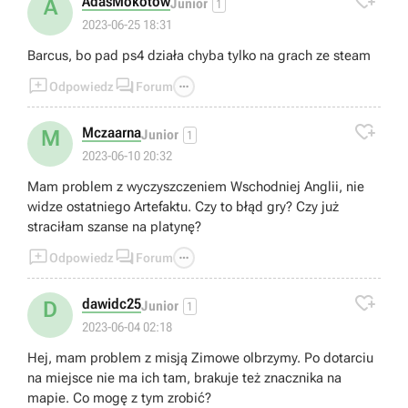

AdasMokotow
A
Junior
1
2023-06-25 18:31
Barcus, bo pad ps4 działa chyba tylko na grach ze steam



Odpowiedz
Forum

Mczaarna
M
Junior
1
2023-06-10 20:32
Mam problem z wyczyszczeniem Wschodniej Anglii, nie
widze ostatniego Artefaktu. Czy to błąd gry? Czy już
straciłam szanse na platynę?



Odpowiedz
Forum

dawidc25
D
Junior
1
2023-06-04 02:18
Hej, mam problem z misją Zimowe olbrzymy. Po dotarciu
na miejsce nie ma ich tam, brakuje też znacznika na
mapie. Co mogę z tym zrobić?