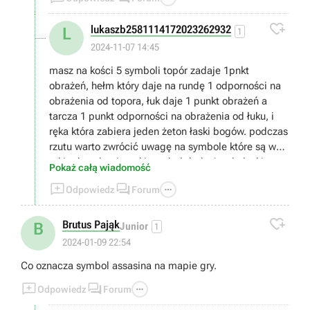

lukaszb2581114172023262932
L
1
2024-11-07 14:45
masz na kości 5 symboli topór zadaje 1pnkt
obrażeń, hełm który daje na rundę 1 odporności na
obrażenia od topora, łuk daje 1 punkt obrażeń a
tarcza 1 punkt odporności na obrażenia od łuku, i
ręka która zabiera jeden żeton łaski bogów. podczas
rzutu warto zwrócić uwagę na symbole które są w
takim kwadracie, taki symbol doda 1 pnkt łaski,
Pokaż całą wiadomość
punkt łaski wydajesz wybierając łaskę bogów (jaka



Odpowiedz
Forum
to będzie łaska wybierasz przed rozpoczęciem gry o
ile jakieś masz bo zdobywasz je po wygranej partii),

musisz zabrać wszystkie życia przeciwnikowi
Brutus Pająk
B
Junior
1
2024-01-09 22:54
Co oznacza symbol assasina na mapie gry.



Odpowiedz
Forum