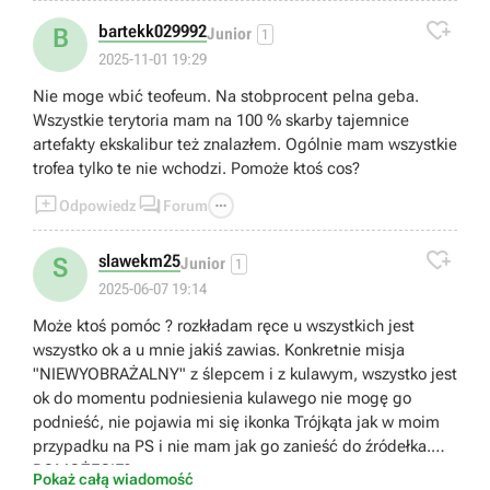

bartekk029992
B
Junior
1
2025-11-01 19:29
Nie moge wbić teofeum. Na stobprocent pelna geba.
Wszystkie terytoria mam na 100 % skarby tajemnice
artefakty ekskalibur też znalazłem. Ogólnie mam wszystkie
trofea tylko te nie wchodzi. Pomoże ktoś cos?



Odpowiedz
Forum

slawekm25
S
Junior
1
2025-06-07 19:14
Może ktoś pomóc ? rozkładam ręce u wszystkich jest
wszystko ok a u mnie jakiś zawias. Konkretnie misja
"NIEWYOBRAŻALNY" z ślepcem i z kulawym, wszystko jest
ok do momentu podniesienia kulawego nie mogę go
podnieść, nie pojawia mi się ikonka Trójkąta jak w moim
przypadku na PS i nie mam jak go zanieść do źródełka.
POMOŻECIE?
Pokaż całą wiadomość