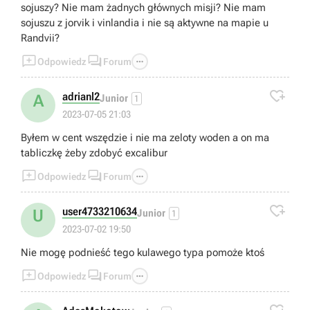
sojuszy? Nie mam żadnych głównych misji? Nie mam
sojuszu z jorvik i vinlandia i nie są aktywne na mapie u
Randvii?



Odpowiedz
Forum

adrianl2
A
Junior
1
2023-07-05 21:03
Byłem w cent wszędzie i nie ma zeloty woden a on ma
tabliczkę żeby zdobyć excalibur



Odpowiedz
Forum

user4733210634
U
Junior
1
2023-07-02 19:50
Nie mogę podnieść tego kulawego typa pomoże ktoś



Odpowiedz
Forum