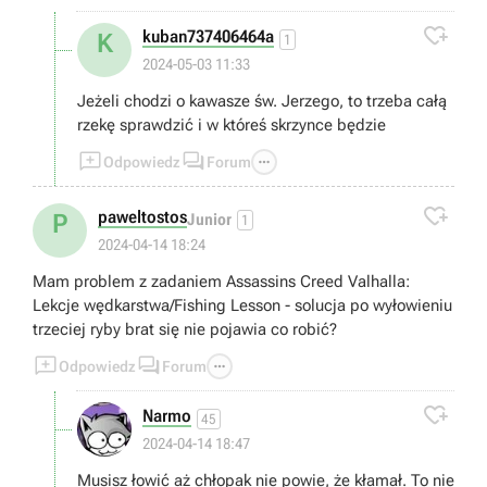

kuban737406464a
K
1
2024-05-03 11:33
Jeżeli chodzi o kawasze św. Jerzego, to trzeba całą
rzekę sprawdzić i w któreś skrzynce będzie



Odpowiedz
Forum

paweltostos
P
Junior
1
2024-04-14 18:24
Mam problem z zadaniem Assassins Creed Valhalla:
Lekcje wędkarstwa/Fishing Lesson - solucja po wyłowieniu
trzeciej ryby brat się nie pojawia co robić?



Odpowiedz
Forum

Narmo
45
2024-04-14 18:47
Musisz łowić aż chłopak nie powie, że kłamał. To nie