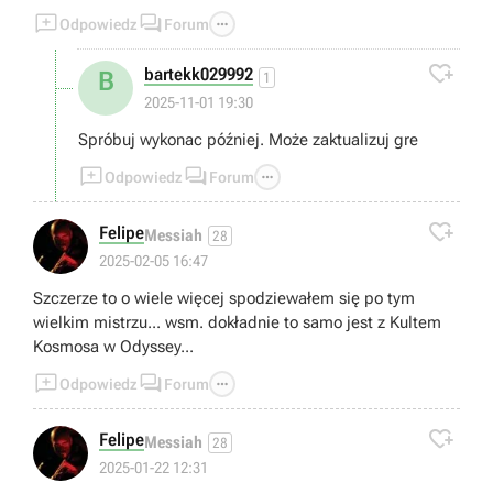



Odpowiedz
Forum

bartekk029992
B
1
2025-11-01 19:30
Spróbuj wykonac później. Może zaktualizuj gre



Odpowiedz
Forum

Felipe
Messiah
28
2025-02-05 16:47
Szczerze to o wiele więcej spodziewałem się po tym
wielkim mistrzu... wsm. dokładnie to samo jest z Kultem
Kosmosa w Odyssey...



Odpowiedz
Forum

Felipe
Messiah
28
2025-01-22 12:31