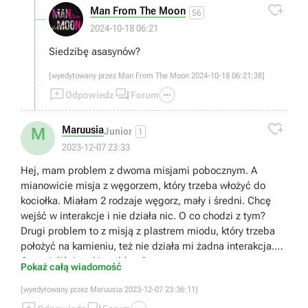

Man From The Moon
56
2024-10-18 06:21
Siedzibę asasynów?
[wyedytowany przez Man From The Moon 2024-10-18 06:21:38]



Odpowiedz
Forum

Maruusia
M
Junior
1
2023-12-07 23:33
Hej, mam problem z dwoma misjami pobocznym. A
mianowicie misja z węgorzem, który trzeba włożyć do
kociołka. Miałam 2 rodzaje węgorz, mały i średni. Chcę
wejść w interakcje i nie działa nic. O co chodzi z tym?
Drugi problem to z misją z plastrem miodu, który trzeba
położyć na kamieniu, też nie działa mi żadna interakcja.
Czy mieliście taki problem?
Pokaż całą wiadomość
[wyedytowany przez Maruusia 2023-12-07 23:36:11]