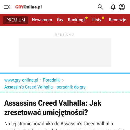




Newsroom
Gry
Rankingi
Listy
Recenzje
PREMIUM
www.gry-online.pl
Poradniki


Assassin's Creed Valhalla - poradnik do gry
Assassins Creed Valhalla: Jak
zresetować umiejętności?
Na tej stronie poradnika do Assassin's Creed Valhalla