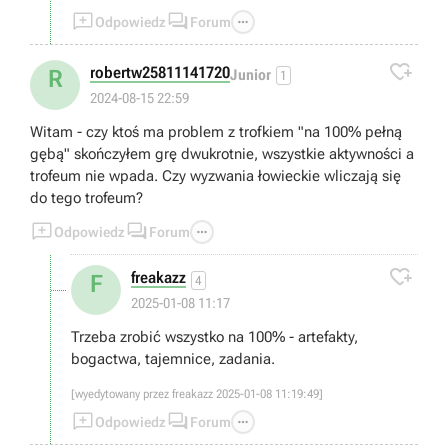



Odpowiedz
Forum

robertw25811141720
R
Junior
1
2024-08-15 22:59
Witam - czy ktoś ma problem z trofkiem "na 100% pełną
gębą" skończyłem grę dwukrotnie, wszystkie aktywności a
trofeum nie wpada. Czy wyzwania łowieckie wliczają się
do tego trofeum?



Odpowiedz
Forum

freakazz
F
4
2025-01-08 11:17
Trzeba zrobić wszystko na 100% - artefakty,
bogactwa, tajemnice, zadania.
[wyedytowany przez freakazz 2025-01-08 11:19:49]



Odpowiedz
Forum