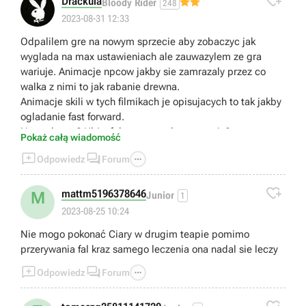

Drackula
Bloody Rider
248
2023-08-31 12:33
Odpalilem gre na nowym sprzecie aby zobaczyc jak
wyglada na max ustawieniach ale zauwazylem ze gra
wariuje. Animacje npcow jakby sie zamrazaly przez co
walka z nimi to jak rabanie drewna.
Animacje skili w tych filmikach je opisujacych to tak jakby
ogladanie fast forward.
Normalne to? Ubisoft komentowal ta sytuacje?
Pokaż całą wiadomość



Odpowiedz
Forum

mattm5196378646
M
Junior
1
2023-08-25 10:24
Nie mogo pokonać Ciary w drugim teapie pomimo
przerywania fal kraz samego leczenia ona nadal sie leczy



Odpowiedz
Forum