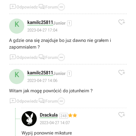



Odpowiedz
Forum

kamilc25811
K
Junior
1
2023-04-27 17:04
A gdzie ona się znajduje bo juz dawno nie grałem i
zapomnialem ?



Odpowiedz
Forum

kamilc25811
K
Junior
1
2023-04-27 14:06
Witam jak mogę powrócić do jotunheim ?



Odpowiedz
Forum

Drackula
248
2023-04-27 14:07
Wypij ponownie miksture