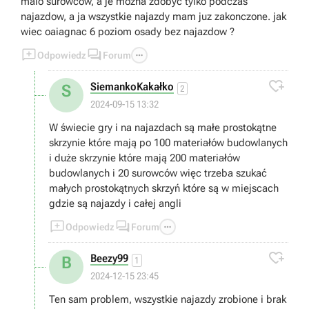
malo surowcow, a je mozna zdobyc tylko podczas
najazdow, a ja wszystkie najazdy mam juz zakonczone. jak
wiec oaiagnac 6 poziom osady bez najazdow ?



Odpowiedz
Forum

SiemankoKakałko
S
2
2024-09-15 13:32
W świecie gry i na najazdach są małe prostokątne
skrzynie które mają po 100 materiałów budowlanych
i duże skrzynie które mają 200 materiałów
budowlanych i 20 surowców więc trzeba szukać
małych prostokątnych skrzyń które są w miejscach
gdzie są najazdy i całej angli



Odpowiedz
Forum

Beezy99
B
1
2024-12-15 23:45
Ten sam problem, wszystkie najazdy zrobione i brak