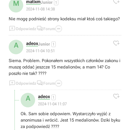

matixm
M
Junior
1
2024-11-08 14:38
Nie mogę podnieść strony kodeksu miał ktoś coś takiego?



Odpowiedz
Forum

adeox
A
Junior
1
2024-11-04 10:51
Siema. Problem. Pokonałem wszystkich członków zakonu i
muszę oddać jeszcze 15 medalionów, a mam 14? Co
poszło nie tak? ????



Odpowiedz
Forum

adeox
A
1
2024-11-04 11:07
Ok. Sam sobie odpowiem. Wystarczyło wyjść z
anonimusa i wrócić. Jest 15 medalionów. Dziki byku
za podpowiedź ????