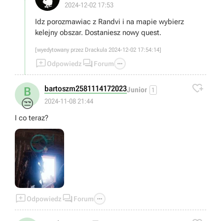
2024-12-02 17:53
Idz porozmawiac z Randvi i na mapie wybierz
kelejny obszar. Dostaniesz nowy quest.
[wyedytowany przez Drackula 2024-12-02 17:54:14]



Odpowiedz
Forum

bartoszm2581114172023
B
Junior
1
😒
2024-11-08 21:44
I co teraz?



Odpowiedz
Forum