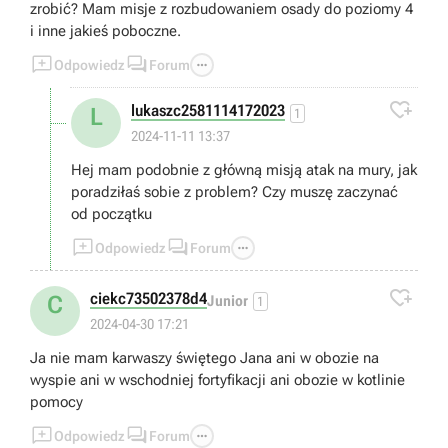
zrobić? Mam misje z rozbudowaniem osady do poziomy 4
i inne jakieś poboczne.



Odpowiedz
Forum

lukaszc2581114172023
L
1
2024-11-11 13:37
Hej mam podobnie z główną misją atak na mury, jak
poradziłaś sobie z problem? Czy muszę zaczynać
od początku



Odpowiedz
Forum

ciekc73502378d4
C
Junior
1
2024-04-30 17:21
Ja nie mam karwaszy świętego Jana ani w obozie na
wyspie ani w wschodniej fortyfikacji ani obozie w kotlinie
pomocy



Odpowiedz
Forum