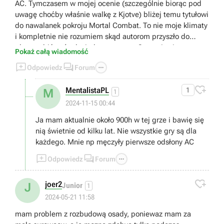
AC. Tymczasem w mojej ocenie (szczególnie biorąc pod
uwagę choćby właśnie walkę z Kjotve) bliżej temu tytułowi
do nawalanek pokroju Mortal Combat. To nie moje klimaty
i kompletnie nie rozumiem skąd autorom przyszło do
głowy robić coś tak niedorzecznego. Gra staje się przez to
Pokaż całą wiadomość
(przynajmniej dla mnie) kompletnie niegrywalna i



Odpowiedz
Forum
zwyczajnie... nudna. Bo jak się domyślam rozwój postaci
uzależniony jest od tej konkretnej walki. Bez przejścia tego

MentalistaPL
1
M
bossa można zapomnieć o dalszej progresji. Czyli... Moja
1
przygoda z tym tytułem tutaj się kończy. Dziękuję.
2024-11-15 00:44
Wysiadam.
Ja mam aktualnie około 900h w tej grze i bawię się
nią świetnie od kilku lat. Nie wszystkie gry są dla
każdego. Mnie np męczyły pierwsze odsłony AC



Odpowiedz
Forum

joer2
J
Junior
1
2024-05-21 11:58
mam problem z rozbudową osady, poniewaz mam za