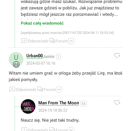
wskazują gdzie masz szukać. Rozwiązanie problemu
jest zawsze gdzieś w pobliżu. Jak juz znajdziesz to
będziesz mógł jeszcze raz porozmawiać i wtedy
będzie info o ukończeniu.
Pokaż całą wiadomość
[wyedytowany przez marcinc25811141720 2024-04-11 18:03:54]



Odpowiedz
Forum

Urban00
U
Junior
1
😃
2024-03-07 16:16
Witam nie umiem grać w orloga żeby przejść Lirę, ma ktoś
jakieś pomysły.



Odpowiedz
Forum

Man From The Moon
56
2024-10-18 06:22
Naucz się. Nie jest taki trudny.



Odpowiedz
Forum