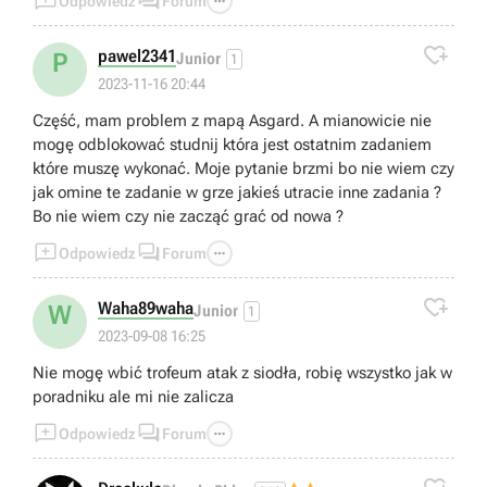



Odpowiedz
Forum

pawel2341
P
Junior
1
2023-11-16 20:44
Część, mam problem z mapą Asgard. A mianowicie nie
mogę odblokować studnij która jest ostatnim zadaniem
które muszę wykonać. Moje pytanie brzmi bo nie wiem czy
jak omine te zadanie w grze jakieś utracie inne zadania ?
Bo nie wiem czy nie zacząć grać od nowa ?



Odpowiedz
Forum

Waha89waha
W
Junior
1
2023-09-08 16:25
Nie mogę wbić trofeum atak z siodła, robię wszystko jak w
poradniku ale mi nie zalicza



Odpowiedz
Forum