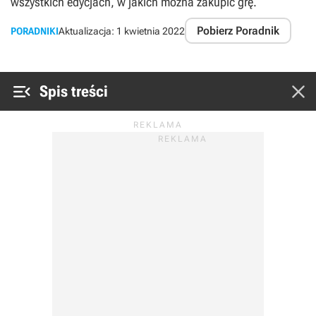
wszystkich edycjach, w jakich można zakupić grę.
Pobierz Poradnik
PORADNIKI
Aktualizacja:
1 kwietnia 2022


Spis treści