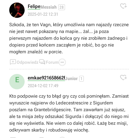

Felipe
Messiah
28
2025-01-22 12:31
Szkoda, że ten Vagn, który umożliwia nam najazdy rzeczne
nie jest nawet pokazany na mapie... żal... ja poza
pierwszym najazdem do końca gry nie zrobiłem żadnego i
dopiero przed końcem zacząłem je robić, bo go nie
mogłem znaleźć w porcie.



Odpowiedz
Forum

emkae921658662f
E
Junior
1
2024-12-02 17:49
Kto podpowie czy to błąd gry czy coś pominęłam. Zamiast
wyruszcie najpierw do Ledecestrescire z Sigurdem
poszlam na Grantebridgescire. Tam zawarłam już sojusz,
ale ta misja żeby odszukać Sigurda i dołączyć do niego mi
się nie wyświetla. Nie wiem co dalej robić. Łażę bez misji,
odkrywam skarby i robudowuję wiochę.