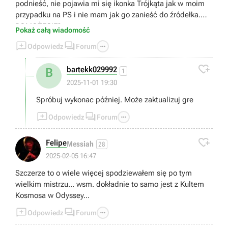
podnieść, nie pojawia mi się ikonka Trójkąta jak w moim
przypadku na PS i nie mam jak go zanieść do źródełka.
POMOŻECIE?
Pokaż całą wiadomość



Odpowiedz
Forum

bartekk029992
B
1
2025-11-01 19:30
Spróbuj wykonac później. Może zaktualizuj gre



Odpowiedz
Forum

Felipe
Messiah
28
2025-02-05 16:47
Szczerze to o wiele więcej spodziewałem się po tym
wielkim mistrzu... wsm. dokładnie to samo jest z Kultem
Kosmosa w Odyssey...



Odpowiedz
Forum