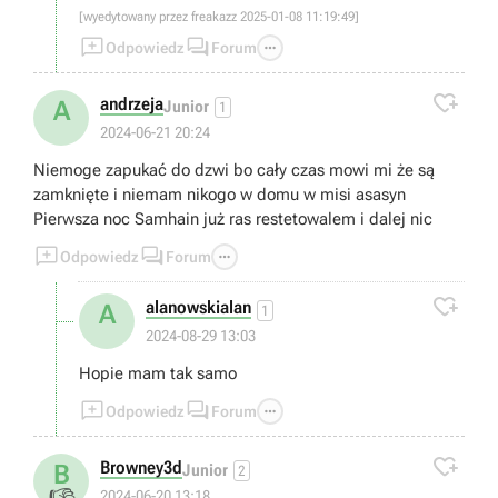
[wyedytowany przez freakazz 2025-01-08 11:19:49]



Odpowiedz
Forum

andrzeja
A
Junior
1
2024-06-21 20:24
Niemoge zapukać do dzwi bo cały czas mowi mi że są
zamknięte i niemam nikogo w domu w misi asasyn
Pierwsza noc Samhain już ras restetowalem i dalej nic



Odpowiedz
Forum

alanowskialan
A
1
2024-08-29 13:03
Hopie mam tak samo



Odpowiedz
Forum

Browney3d
B
Junior
2
2024-06-20 13:18