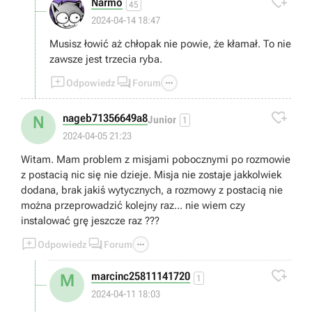

Narmo
45
2024-04-14 18:47
Musisz łowić aż chłopak nie powie, że kłamał. To nie
zawsze jest trzecia ryba.



Odpowiedz
Forum

nageb71356649a8
N
Junior
1
2024-04-05 21:23
Witam. Mam problem z misjami pobocznymi po rozmowie
z postacią nic się nie dzieje. Misja nie zostaje jakkolwiek
dodana, brak jakiś wytycznych, a rozmowy z postacią nie
można przeprowadzić kolejny raz... nie wiem czy
instalować grę jeszcze raz ???



Odpowiedz
Forum

marcinc25811141720
M
1
2024-04-11 18:03