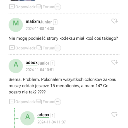



Odpowiedz
Forum

matixm
M
Junior
1
2024-11-08 14:38
Nie mogę podnieść strony kodeksu miał ktoś coś takiego?



Odpowiedz
Forum

adeox
A
Junior
1
2024-11-04 10:51
Siema. Problem. Pokonałem wszystkich członków zakonu i
muszę oddać jeszcze 15 medalionów, a mam 14? Co
poszło nie tak? ????



Odpowiedz
Forum

adeox
A
1
2024-11-04 11:07