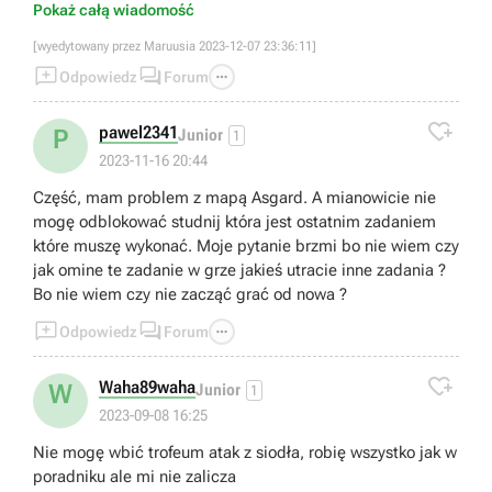
Czy mieliście taki problem?
Pokaż całą wiadomość
[wyedytowany przez Maruusia 2023-12-07 23:36:11]



Odpowiedz
Forum

pawel2341
P
Junior
1
2023-11-16 20:44
Część, mam problem z mapą Asgard. A mianowicie nie
mogę odblokować studnij która jest ostatnim zadaniem
które muszę wykonać. Moje pytanie brzmi bo nie wiem czy
jak omine te zadanie w grze jakieś utracie inne zadania ?
Bo nie wiem czy nie zacząć grać od nowa ?



Odpowiedz
Forum

Waha89waha
W
Junior
1
2023-09-08 16:25
Nie mogę wbić trofeum atak z siodła, robię wszystko jak w
poradniku ale mi nie zalicza