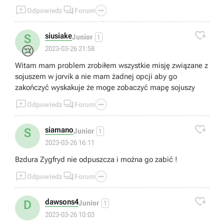



Odpowiedz
Forum

siusiake
S
Junior
1
😢
2023-03-26 21:58
Witam mam problem zrobiłem wszystkie misję związane z
sojuszem w jorvik a nie mam żadnej opcji aby go
zakończyć wyskakuje że moge zobaczyć mapę sojuszy



Odpowiedz
Forum

siamano
S
Junior
1
2023-03-26 16:11
Bzdura Zygfryd nie odpuszcza i można go zabić !



Odpowiedz
Forum

dawsons4
D
Junior
1
2023-03-26 10:03