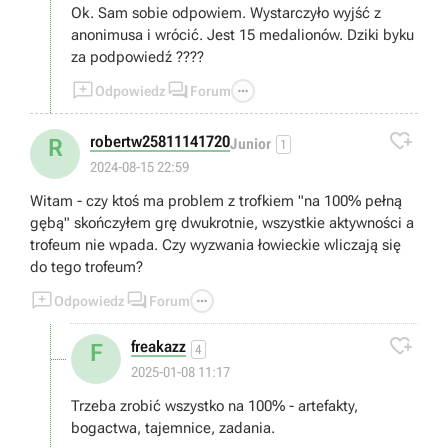
Ok. Sam sobie odpowiem. Wystarczyło wyjść z
anonimusa i wrócić. Jest 15 medalionów. Dziki byku
za podpowiedź ????



Odpowiedz
Forum

robertw25811141720
R
Junior
1
2024-08-15 22:59
Witam - czy ktoś ma problem z trofkiem "na 100% pełną
gębą" skończyłem grę dwukrotnie, wszystkie aktywności a
trofeum nie wpada. Czy wyzwania łowieckie wliczają się
do tego trofeum?



Odpowiedz
Forum

freakazz
F
4
2025-01-08 11:17
Trzeba zrobić wszystko na 100% - artefakty,
bogactwa, tajemnice, zadania.