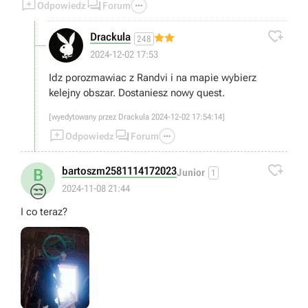



Odpowiedz
Forum

Drackula
248
2024-12-02 17:53
Idz porozmawiac z Randvi i na mapie wybierz
kelejny obszar. Dostaniesz nowy quest.
[wyedytowany przez Drackula 2024-12-02 17:54:14]



Odpowiedz
Forum

bartoszm2581114172023
B
Junior
1
😒
2024-11-08 21:44
I co teraz?