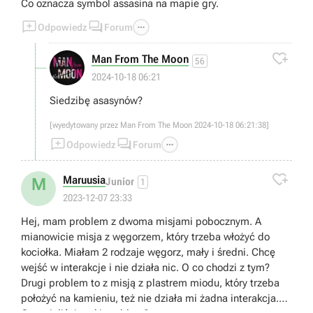
Co oznacza symbol assasina na mapie gry.



Odpowiedz
Forum

Man From The Moon
56
2024-10-18 06:21
Siedzibę asasynów?
[wyedytowany przez Man From The Moon 2024-10-18 06:21:38]



Odpowiedz
Forum

Maruusia
M
Junior
1
2023-12-07 23:33
Hej, mam problem z dwoma misjami pobocznym. A
mianowicie misja z węgorzem, który trzeba włożyć do
kociołka. Miałam 2 rodzaje węgorz, mały i średni. Chcę
wejść w interakcje i nie działa nic. O co chodzi z tym?
Drugi problem to z misją z plastrem miodu, który trzeba
położyć na kamieniu, też nie działa mi żadna interakcja.