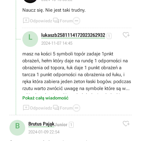
Naucz się. Nie jest taki trudny.



Odpowiedz
Forum

lukaszb2581114172023262932
L
1
2024-11-07 14:45
masz na kości 5 symboli topór zadaje 1pnkt
obrażeń, hełm który daje na rundę 1 odporności na
obrażenia od topora, łuk daje 1 punkt obrażeń a
tarcza 1 punkt odporności na obrażenia od łuku, i
ręka która zabiera jeden żeton łaski bogów. podczas
rzutu warto zwrócić uwagę na symbole które są w
takim kwadracie, taki symbol doda 1 pnkt łaski,
Pokaż całą wiadomość
punkt łaski wydajesz wybierając łaskę bogów (jaka



Odpowiedz
Forum
to będzie łaska wybierasz przed rozpoczęciem gry o
ile jakieś masz bo zdobywasz je po wygranej partii),

musisz zabrać wszystkie życia przeciwnikowi
Brutus Pająk
B
Junior
1
2024-01-09 22:54