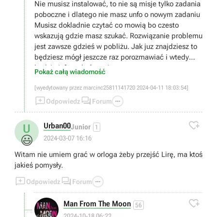
Nie musisz instalować, to nie są misje tylko zadania
poboczne i dlatego nie masz unfo o nowym zadaniu
Musisz dokladnie czytać co mowią bo czesto
wskazują gdzie masz szukać. Rozwiązanie problemu
jest zawsze gdzieś w pobliżu. Jak juz znajdziesz to
będziesz mógł jeszcze raz porozmawiać i wtedy
będzie info o ukończeniu.
Pokaż całą wiadomość
[wyedytowany przez marcinc25811141720 2024-04-11 18:03:54]



Odpowiedz
Forum

Urban00
U
Junior
1
😃
2024-03-07 16:16
Witam nie umiem grać w orloga żeby przejść Lirę, ma ktoś
jakieś pomysły.



Odpowiedz
Forum

Man From The Moon
56
2024-10-18 06:22