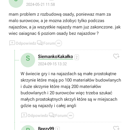
2024-05-21 11:58
mam problem z rozbudową osady, poniewaz mam za
malo surowcow, a je mozna zdobyc tylko podczas
najazdow, a ja wszystkie najazdy mam juz zakonczone. jak
wiec oaiagnac 6 poziom osady bez najazdow ?



Odpowiedz
Forum

SiemankoKakałko
S
2
2024-09-15 13:32
W świecie gry i na najazdach są małe prostokątne
skrzynie które mają po 100 materiałów budowlanych
i duże skrzynie które mają 200 materiałów
budowlanych i 20 surowców więc trzeba szukać
małych prostokątnych skrzyń które są w miejscach
gdzie są najazdy i całej angli



Odpowiedz
Forum

Beezy99
1