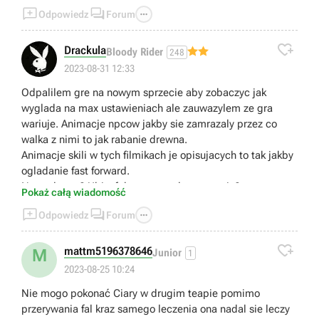



Odpowiedz
Forum

Drackula
Bloody Rider
248
2023-08-31 12:33
Odpalilem gre na nowym sprzecie aby zobaczyc jak
wyglada na max ustawieniach ale zauwazylem ze gra
wariuje. Animacje npcow jakby sie zamrazaly przez co
walka z nimi to jak rabanie drewna.
Animacje skili w tych filmikach je opisujacych to tak jakby
ogladanie fast forward.
Normalne to? Ubisoft komentowal ta sytuacje?
Pokaż całą wiadomość



Odpowiedz
Forum

mattm5196378646
M
Junior
1
2023-08-25 10:24
Nie mogo pokonać Ciary w drugim teapie pomimo
przerywania fal kraz samego leczenia ona nadal sie leczy