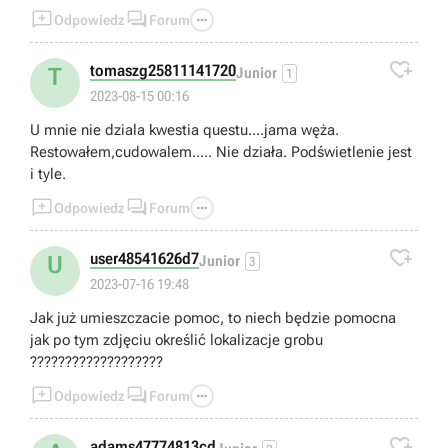



Odpowiedz
Forum

tomaszg25811141720
T
Junior
1
2023-08-15 00:16
U mnie nie dziala kwestia questu....jama węża.
Restowałem,cudowalem..... Nie działa. Podświetlenie jest
i tyle.



Odpowiedz
Forum

user48541626d7
U
Junior
3
2023-07-16 19:48
Jak już umieszczacie pomoc, to niech będzie pomocna
jak po tym zdjęciu określić lokalizacje grobu
???????????????????



Odpowiedz
Forum

adams47774813cd