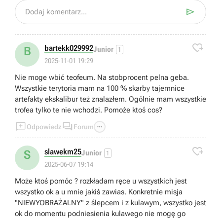

Dodaj komentarz...

bartekk029992
B
Junior
1
2025-11-01 19:29
Nie moge wbić teofeum. Na stobprocent pelna geba.
Wszystkie terytoria mam na 100 % skarby tajemnice
artefakty ekskalibur też znalazłem. Ogólnie mam wszystkie
trofea tylko te nie wchodzi. Pomoże ktoś cos?



Odpowiedz
Forum

slawekm25
S
Junior
1
2025-06-07 19:14
Może ktoś pomóc ? rozkładam ręce u wszystkich jest
wszystko ok a u mnie jakiś zawias. Konkretnie misja
"NIEWYOBRAŻALNY" z ślepcem i z kulawym, wszystko jest
ok do momentu podniesienia kulawego nie mogę go