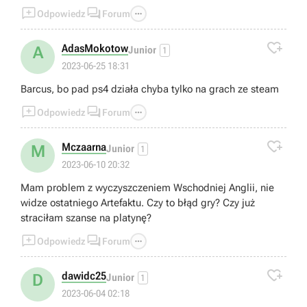



Odpowiedz
Forum

AdasMokotow
A
Junior
1
2023-06-25 18:31
Barcus, bo pad ps4 działa chyba tylko na grach ze steam



Odpowiedz
Forum

Mczaarna
M
Junior
1
2023-06-10 20:32
Mam problem z wyczyszczeniem Wschodniej Anglii, nie
widze ostatniego Artefaktu. Czy to błąd gry? Czy już
straciłam szanse na platynę?



Odpowiedz
Forum

dawidc25
D
Junior
1
2023-06-04 02:18