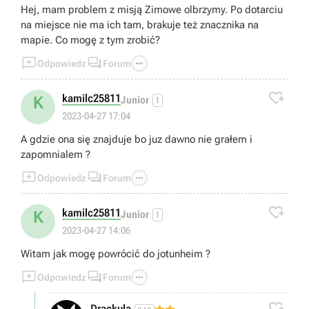
Hej, mam problem z misją Zimowe olbrzymy. Po dotarciu
na miejsce nie ma ich tam, brakuje też znacznika na
mapie. Co mogę z tym zrobić?



Odpowiedz
Forum

kamilc25811
K
Junior
1
2023-04-27 17:04
A gdzie ona się znajduje bo juz dawno nie grałem i
zapomnialem ?



Odpowiedz
Forum

kamilc25811
K
Junior
1
2023-04-27 14:06
Witam jak mogę powrócić do jotunheim ?



Odpowiedz
Forum

Drackula