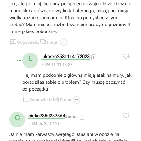
jak, ale po misji ścigany po spaleniu zwoju dla zelotów nie
mam jakby głównego wątku fabulernego, następnej misji
wielka rozproszona armia. Ktoś ma pomysł co z tym
zrobić? Mam misje z rozbudowaniem osady do poziomy 4
i inne jakieś poboczne.



Odpowiedz
Forum

lukaszc2581114172023
L
1
2024-11-11 13:37
Hej mam podobnie z główną misją atak na mury, jak
poradziłaś sobie z problem? Czy muszę zaczynać
od początku



Odpowiedz
Forum

ciekc73502378d4
C
Junior
1
2024-04-30 17:21
Ja nie mam karwaszy świętego Jana ani w obozie na