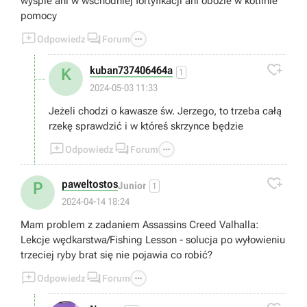
wyspie ani w wschodniej fortyfikacji ani obozie w kotlinie
pomocy



Odpowiedz
Forum

kuban737406464a
K
1
2024-05-03 11:33
Jeżeli chodzi o kawasze św. Jerzego, to trzeba całą
rzekę sprawdzić i w któreś skrzynce będzie



Odpowiedz
Forum

paweltostos
P
Junior
1
2024-04-14 18:24
Mam problem z zadaniem Assassins Creed Valhalla:
Lekcje wędkarstwa/Fishing Lesson - solucja po wyłowieniu
trzeciej ryby brat się nie pojawia co robić?



Odpowiedz
Forum