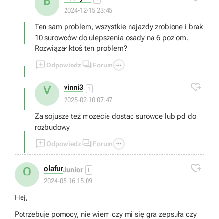
B
2024-12-15 23:45
Ten sam problem, wszystkie najazdy zrobione i brak
10 surowców do ulepszenia osady na 6 poziom.
Rozwiązał ktoś ten problem?



Odpowiedz
Forum

vinni3
V
1
2025-02-10 07:47
Za sojusze też mozecie dostac surowce lub pd do
rozbudowy



Odpowiedz
Forum

olafur
O
Junior
1
2024-05-16 15:09
Hej,
Potrzebuje pomocy, nie wiem czy mi się gra zepsuła czy