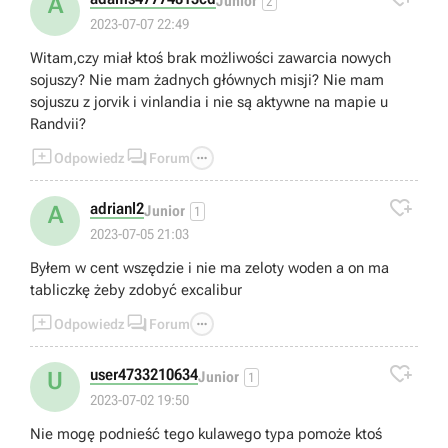
A
Junior
2
2023-07-07 22:49
Witam,czy miał ktoś brak możliwości zawarcia nowych
sojuszy? Nie mam żadnych głównych misji? Nie mam
sojuszu z jorvik i vinlandia i nie są aktywne na mapie u
Randvii?



Odpowiedz
Forum

adrianl2
A
Junior
1
2023-07-05 21:03
Byłem w cent wszędzie i nie ma zeloty woden a on ma
tabliczkę żeby zdobyć excalibur



Odpowiedz
Forum

user4733210634
U
Junior
1
2023-07-02 19:50
Nie mogę podnieść tego kulawego typa pomoże ktoś