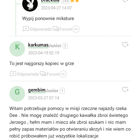
248
2023-04-27 14:07
Wypij ponownie miksture



Odpowiedz
Forum

karkumas
K
Junior
2
2023-04-19 02:19
To jest najgorszy kopiec w grze



Odpowiedz
Forum

gembim
G
Junior
1
2023-03-27 07:14
Witam potrzebuje pomocy w misji rzeczne najazdy rzeka
Dee . Nie mogę znaleźć drugiego kawałka zbroi świetego
Jerzego , hełm mam i miecz ale zbroi szukam i nic mam
pełny zapas materiałów po otwieraniu skrzyń i nie wiem co
robić próbowałem już wszystkie lokalizacje