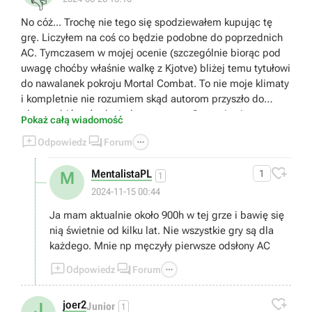
👎
No cóż... Trochę nie tego się spodziewałem kupując tę
grę. Liczyłem na coś co będzie podobne do poprzednich
AC. Tymczasem w mojej ocenie (szczególnie biorąc pod
uwagę choćby właśnie walkę z Kjotve) bliżej temu tytułowi
do nawalanek pokroju Mortal Combat. To nie moje klimaty
i kompletnie nie rozumiem skąd autorom przyszło do
głowy robić coś tak niedorzecznego. Gra staje się przez to
Pokaż całą wiadomość
(przynajmniej dla mnie) kompletnie niegrywalna i



Odpowiedz
Forum
zwyczajnie... nudna. Bo jak się domyślam rozwój postaci
uzależniony jest od tej konkretnej walki. Bez przejścia tego

MentalistaPL
1
M
bossa można zapomnieć o dalszej progresji. Czyli... Moja
1
przygoda z tym tytułem tutaj się kończy. Dziękuję.
2024-11-15 00:44
Wysiadam.
Ja mam aktualnie około 900h w tej grze i bawię się
nią świetnie od kilku lat. Nie wszystkie gry są dla
każdego. Mnie np męczyły pierwsze odsłony AC



Odpowiedz
Forum

joer2
J
Junior
1