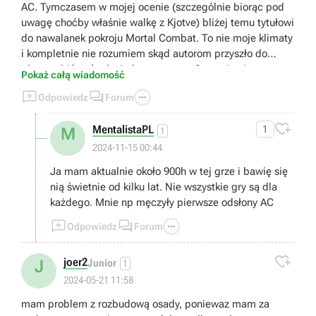
AC. Tymczasem w mojej ocenie (szczególnie biorąc pod
uwagę choćby właśnie walkę z Kjotve) bliżej temu tytułowi
do nawalanek pokroju Mortal Combat. To nie moje klimaty
i kompletnie nie rozumiem skąd autorom przyszło do
głowy robić coś tak niedorzecznego. Gra staje się przez to
Pokaż całą wiadomość
(przynajmniej dla mnie) kompletnie niegrywalna i



Odpowiedz
Forum
zwyczajnie... nudna. Bo jak się domyślam rozwój postaci
uzależniony jest od tej konkretnej walki. Bez przejścia tego

MentalistaPL
1
M
bossa można zapomnieć o dalszej progresji. Czyli... Moja
1
przygoda z tym tytułem tutaj się kończy. Dziękuję.
2024-11-15 00:44
Wysiadam.
Ja mam aktualnie około 900h w tej grze i bawię się
nią świetnie od kilku lat. Nie wszystkie gry są dla
każdego. Mnie np męczyły pierwsze odsłony AC



Odpowiedz
Forum

joer2
J
Junior
1
2024-05-21 11:58
mam problem z rozbudową osady, poniewaz mam za