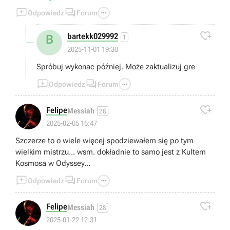



Odpowiedz
Forum

bartekk029992
B
1
2025-11-01 19:30
Spróbuj wykonac później. Może zaktualizuj gre



Odpowiedz
Forum

Felipe
Messiah
28
2025-02-05 16:47
Szczerze to o wiele więcej spodziewałem się po tym
wielkim mistrzu... wsm. dokładnie to samo jest z Kultem
Kosmosa w Odyssey...



Odpowiedz
Forum

Felipe
Messiah
28
2025-01-22 12:31