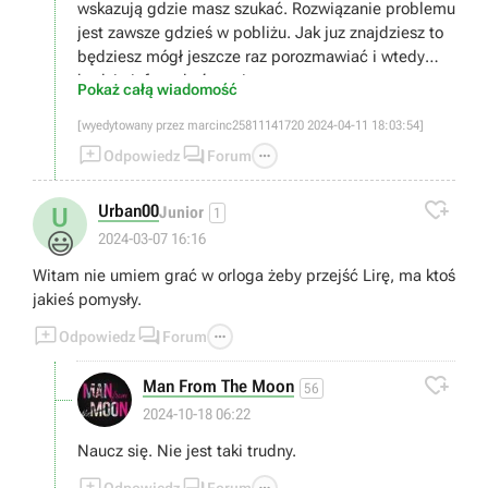
wskazują gdzie masz szukać. Rozwiązanie problemu
jest zawsze gdzieś w pobliżu. Jak juz znajdziesz to
będziesz mógł jeszcze raz porozmawiać i wtedy
będzie info o ukończeniu.
Pokaż całą wiadomość
[wyedytowany przez marcinc25811141720 2024-04-11 18:03:54]



Odpowiedz
Forum

Urban00
U
Junior
1
😃
2024-03-07 16:16
Witam nie umiem grać w orloga żeby przejść Lirę, ma ktoś
jakieś pomysły.



Odpowiedz
Forum

Man From The Moon
56
2024-10-18 06:22
Naucz się. Nie jest taki trudny.



Odpowiedz
Forum