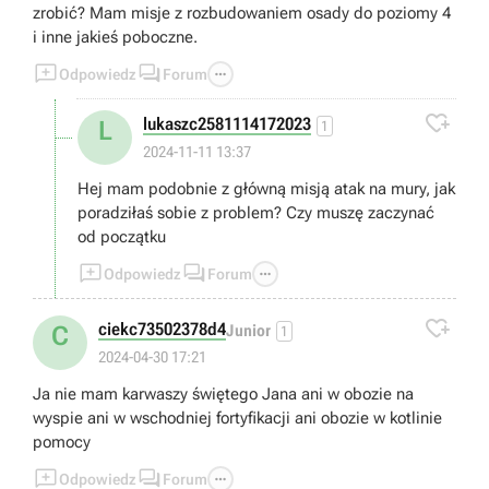
zrobić? Mam misje z rozbudowaniem osady do poziomy 4
i inne jakieś poboczne.



Odpowiedz
Forum

lukaszc2581114172023
L
1
2024-11-11 13:37
Hej mam podobnie z główną misją atak na mury, jak
poradziłaś sobie z problem? Czy muszę zaczynać
od początku



Odpowiedz
Forum

ciekc73502378d4
C
Junior
1
2024-04-30 17:21
Ja nie mam karwaszy świętego Jana ani w obozie na
wyspie ani w wschodniej fortyfikacji ani obozie w kotlinie
pomocy



Odpowiedz
Forum