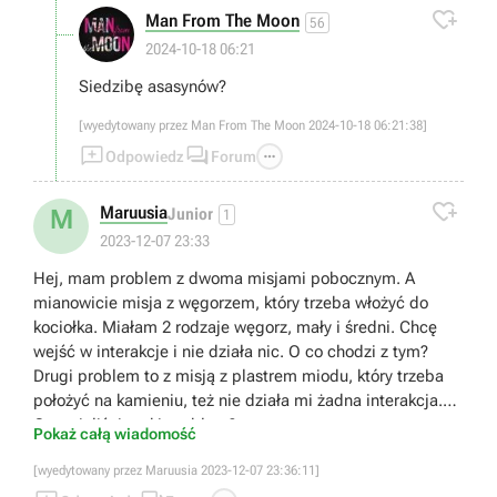

Man From The Moon
56
2024-10-18 06:21
Siedzibę asasynów?
[wyedytowany przez Man From The Moon 2024-10-18 06:21:38]



Odpowiedz
Forum

Maruusia
M
Junior
1
2023-12-07 23:33
Hej, mam problem z dwoma misjami pobocznym. A
mianowicie misja z węgorzem, który trzeba włożyć do
kociołka. Miałam 2 rodzaje węgorz, mały i średni. Chcę
wejść w interakcje i nie działa nic. O co chodzi z tym?
Drugi problem to z misją z plastrem miodu, który trzeba
położyć na kamieniu, też nie działa mi żadna interakcja.
Czy mieliście taki problem?
Pokaż całą wiadomość
[wyedytowany przez Maruusia 2023-12-07 23:36:11]