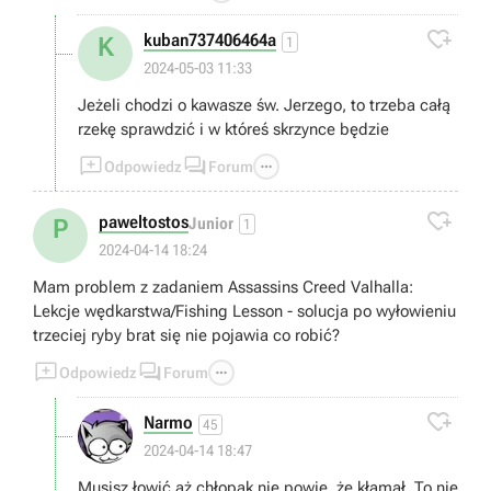

kuban737406464a
K
1
2024-05-03 11:33
Jeżeli chodzi o kawasze św. Jerzego, to trzeba całą
rzekę sprawdzić i w któreś skrzynce będzie



Odpowiedz
Forum

paweltostos
P
Junior
1
2024-04-14 18:24
Mam problem z zadaniem Assassins Creed Valhalla:
Lekcje wędkarstwa/Fishing Lesson - solucja po wyłowieniu
trzeciej ryby brat się nie pojawia co robić?



Odpowiedz
Forum

Narmo
45
2024-04-14 18:47
Musisz łowić aż chłopak nie powie, że kłamał. To nie