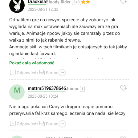

Drackula
Bloody Rider
248
2023-08-31 12:33
Odpalilem gre na nowym sprzecie aby zobaczyc jak
wyglada na max ustawieniach ale zauwazylem ze gra
wariuje. Animacje npcow jakby sie zamrazaly przez co
walka z nimi to jak rabanie drewna.
Animacje skili w tych filmikach je opisujacych to tak jakby
ogladanie fast forward.
Normalne to? Ubisoft komentowal ta sytuacje?
Pokaż całą wiadomość



Odpowiedz
Forum

mattm5196378646
M
Junior
1
2023-08-25 10:24
Nie mogo pokonać Ciary w drugim teapie pomimo
przerywania fal kraz samego leczenia ona nadal sie leczy



Odpowiedz
Forum