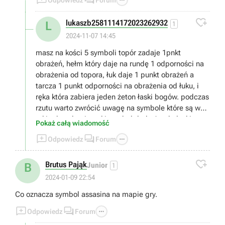

lukaszb2581114172023262932
L
1
2024-11-07 14:45
masz na kości 5 symboli topór zadaje 1pnkt
obrażeń, hełm który daje na rundę 1 odporności na
obrażenia od topora, łuk daje 1 punkt obrażeń a
tarcza 1 punkt odporności na obrażenia od łuku, i
ręka która zabiera jeden żeton łaski bogów. podczas
rzutu warto zwrócić uwagę na symbole które są w
takim kwadracie, taki symbol doda 1 pnkt łaski,
Pokaż całą wiadomość
punkt łaski wydajesz wybierając łaskę bogów (jaka



Odpowiedz
Forum
to będzie łaska wybierasz przed rozpoczęciem gry o
ile jakieś masz bo zdobywasz je po wygranej partii),

musisz zabrać wszystkie życia przeciwnikowi
Brutus Pająk
B
Junior
1
2024-01-09 22:54
Co oznacza symbol assasina na mapie gry.



Odpowiedz
Forum