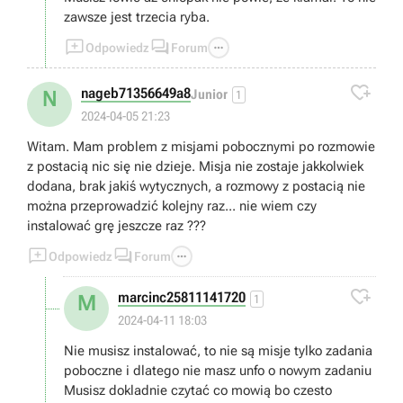
zawsze jest trzecia ryba.



Odpowiedz
Forum

nageb71356649a8
N
Junior
1
2024-04-05 21:23
Witam. Mam problem z misjami pobocznymi po rozmowie
z postacią nic się nie dzieje. Misja nie zostaje jakkolwiek
dodana, brak jakiś wytycznych, a rozmowy z postacią nie
można przeprowadzić kolejny raz... nie wiem czy
instalować grę jeszcze raz ???



Odpowiedz
Forum

marcinc25811141720
M
1
2024-04-11 18:03
Nie musisz instalować, to nie są misje tylko zadania
poboczne i dlatego nie masz unfo o nowym zadaniu
Musisz dokladnie czytać co mowią bo czesto