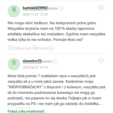

bartekk029992
B
Junior
1
2025-11-01 19:29
Nie moge wbić teofeum. Na stobprocent pelna geba.
Wszystkie terytoria mam na 100 % skarby tajemnice
artefakty ekskalibur też znalazłem. Ogólnie mam wszystkie
trofea tylko te nie wchodzi. Pomoże ktoś cos?



Odpowiedz
Forum

slawekm25
S
Junior
1
2025-06-07 19:14
Może ktoś pomóc ? rozkładam ręce u wszystkich jest
wszystko ok a u mnie jakiś zawias. Konkretnie misja
"NIEWYOBRAŻALNY" z ślepcem i z kulawym, wszystko jest
ok do momentu podniesienia kulawego nie mogę go
podnieść, nie pojawia mi się ikonka Trójkąta jak w moim
przypadku na PS i nie mam jak go zanieść do źródełka.
POMOŻECIE?
Pokaż całą wiadomość