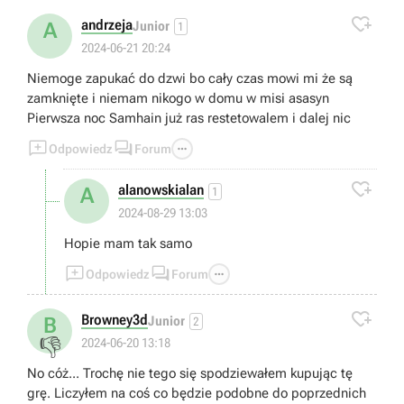

andrzeja
A
Junior
1
2024-06-21 20:24
Niemoge zapukać do dzwi bo cały czas mowi mi że są
zamknięte i niemam nikogo w domu w misi asasyn
Pierwsza noc Samhain już ras restetowalem i dalej nic



Odpowiedz
Forum

alanowskialan
A
1
2024-08-29 13:03
Hopie mam tak samo



Odpowiedz
Forum

Browney3d
B
Junior
2
👎
2024-06-20 13:18
No cóż... Trochę nie tego się spodziewałem kupując tę
grę. Liczyłem na coś co będzie podobne do poprzednich