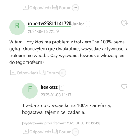



Odpowiedz
Forum

robertw25811141720
R
Junior
1
2024-08-15 22:59
Witam - czy ktoś ma problem z trofkiem "na 100% pełną
gębą" skończyłem grę dwukrotnie, wszystkie aktywności a
trofeum nie wpada. Czy wyzwania łowieckie wliczają się
do tego trofeum?



Odpowiedz
Forum

freakazz
F
4
2025-01-08 11:17
Trzeba zrobić wszystko na 100% - artefakty,
bogactwa, tajemnice, zadania.
[wyedytowany przez freakazz 2025-01-08 11:19:49]



Odpowiedz
Forum