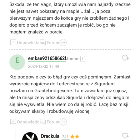
Szkoda, że ten Vagn, który umożliwia nam najazdy rzeczne
nie jest nawet pokazany na mapie... żal... ja poza
pierwszym najazdem do końca gry nie zrobiłem żadnego i
dopiero przed końcem zacząłem je robić, bo go nie
mogłem znaleźć w porcie.



Odpowiedz
Forum

emkae921658662f
E
Junior
1
2024-12-02 17:49
Kto podpowie czy to błąd gry czy coś pominęłam. Zamiast
wyruszcie najpierw do Ledecestrescire z Sigurdem
poszlam na Grantebridgescire. Tam zawarłam już sojusz,
ale ta misja żeby odszukać Sigurda i dołączyć do niego mi
się nie wyświetla. Nie wiem co dalej robić. Łażę bez misji,
odkrywam skarby i robudowuję wiochę.



Odpowiedz
Forum

Drackula
248