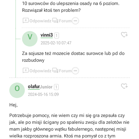
10 surowców do ulepszenia osady na 6 poziom.
Rozwiązał ktoś ten problem?



Odpowiedz
Forum

vinni3
V
1
2025-02-10 07:47
Za sojusze też mozecie dostac surowce lub pd do
rozbudowy



Odpowiedz
Forum

olafur
O
Junior
1
2024-05-16 15:09
Hej,
Potrzebuje pomocy, nie wiem czy mi się gra zepsuła czy
jak, ale po misji ścigany po spaleniu zwoju dla zelotów nie
mam jakby głównego wątku fabulernego, następnej misji
wielka rozproszona armia. Ktoś ma pomysł co z tym