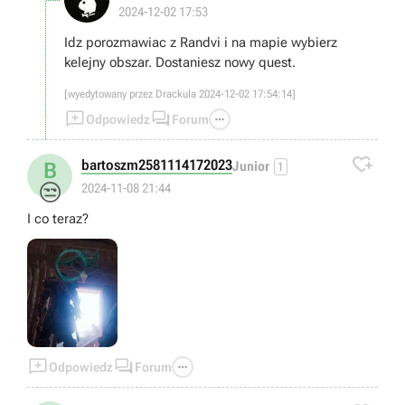
2024-12-02 17:53
Idz porozmawiac z Randvi i na mapie wybierz
kelejny obszar. Dostaniesz nowy quest.
[wyedytowany przez Drackula 2024-12-02 17:54:14]



Odpowiedz
Forum

bartoszm2581114172023
B
Junior
1
😒
2024-11-08 21:44
I co teraz?



Odpowiedz
Forum