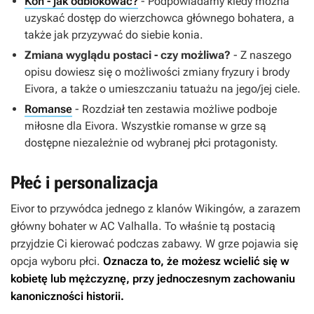
Koń - jak odblokować?
- Podpowiadamy kiedy można
uzyskać dostęp do wierzchowca głównego bohatera, a
także jak przyzywać do siebie konia.
Zmiana wyglądu postaci - czy możliwa?
- Z naszego
opisu dowiesz się o możliwości zmiany fryzury i brody
Eivora, a także o umieszczaniu tatuażu na jego/jej ciele.
Romanse
- Rozdział ten zestawia możliwe podboje
miłosne dla Eivora. Wszystkie romanse w grze są
dostępne niezależnie od wybranej płci protagonisty.
Płeć i personalizacja
Eivor to przywódca jednego z klanów Wikingów, a zarazem
główny bohater w
AC Valhalla
. To właśnie tą postacią
przyjdzie Ci kierować podczas zabawy. W grze pojawia się
opcja wyboru płci.
Oznacza to, że możesz wcielić się w
kobietę lub mężczyznę, przy jednoczesnym zachowaniu
kanoniczności historii.