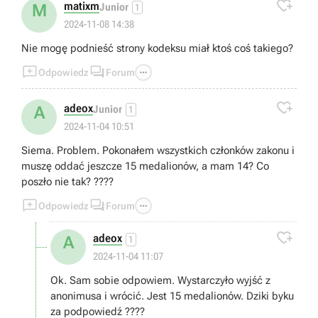

matixm
M
Junior
1
2024-11-08 14:38
Nie mogę podnieść strony kodeksu miał ktoś coś takiego?



Odpowiedz
Forum

adeox
A
Junior
1
2024-11-04 10:51
Siema. Problem. Pokonałem wszystkich członków zakonu i
muszę oddać jeszcze 15 medalionów, a mam 14? Co
poszło nie tak? ????



Odpowiedz
Forum

adeox
A
1
2024-11-04 11:07
Ok. Sam sobie odpowiem. Wystarczyło wyjść z
anonimusa i wrócić. Jest 15 medalionów. Dziki byku
za podpowiedź ????