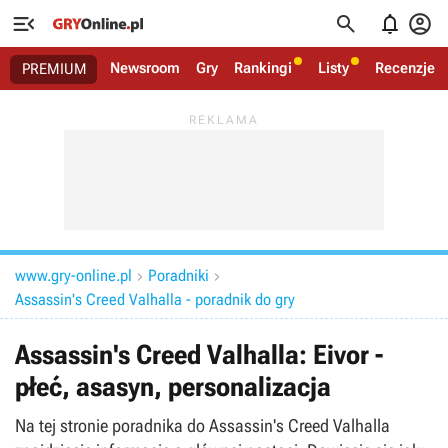




Newsroom
Gry
Rankingi
Listy
Recenzje
PREMIUM
www.gry-online.pl
Poradniki


Assassin's Creed Valhalla - poradnik do gry
Assassin's Creed Valhalla: Eivor -
płeć, asasyn, personalizacja
Na tej stronie poradnika do Assassin's Creed Valhalla