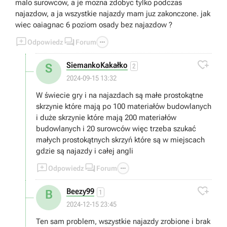
malo surowcow, a je mozna zdobyc tylko podczas
najazdow, a ja wszystkie najazdy mam juz zakonczone. jak
wiec oaiagnac 6 poziom osady bez najazdow ?



Odpowiedz
Forum

SiemankoKakałko
S
2
2024-09-15 13:32
W świecie gry i na najazdach są małe prostokątne
skrzynie które mają po 100 materiałów budowlanych
i duże skrzynie które mają 200 materiałów
budowlanych i 20 surowców więc trzeba szukać
małych prostokątnych skrzyń które są w miejscach
gdzie są najazdy i całej angli



Odpowiedz
Forum

Beezy99
B
1
2024-12-15 23:45
Ten sam problem, wszystkie najazdy zrobione i brak