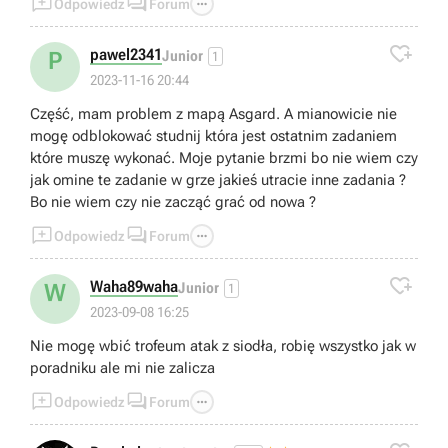



Odpowiedz
Forum

pawel2341
P
Junior
1
2023-11-16 20:44
Część, mam problem z mapą Asgard. A mianowicie nie
mogę odblokować studnij która jest ostatnim zadaniem
które muszę wykonać. Moje pytanie brzmi bo nie wiem czy
jak omine te zadanie w grze jakieś utracie inne zadania ?
Bo nie wiem czy nie zacząć grać od nowa ?



Odpowiedz
Forum

Waha89waha
W
Junior
1
2023-09-08 16:25
Nie mogę wbić trofeum atak z siodła, robię wszystko jak w
poradniku ale mi nie zalicza



Odpowiedz
Forum