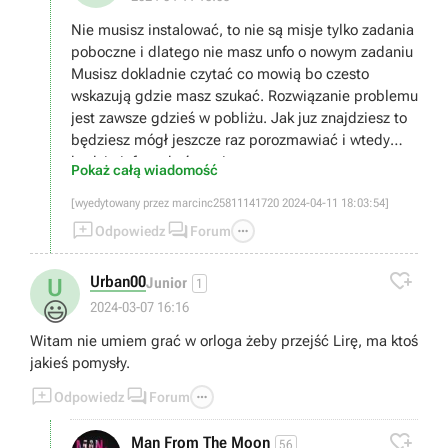
Nie musisz instalować, to nie są misje tylko zadania
poboczne i dlatego nie masz unfo o nowym zadaniu
Musisz dokladnie czytać co mowią bo czesto
wskazują gdzie masz szukać. Rozwiązanie problemu
jest zawsze gdzieś w pobliżu. Jak juz znajdziesz to
będziesz mógł jeszcze raz porozmawiać i wtedy
będzie info o ukończeniu.
Pokaż całą wiadomość
[wyedytowany przez marcinc25811141720 2024-04-11 18:03:54]



Odpowiedz
Forum

Urban00
U
Junior
1
😃
2024-03-07 16:16
Witam nie umiem grać w orloga żeby przejść Lirę, ma ktoś
jakieś pomysły.



Odpowiedz
Forum

Man From The Moon
56