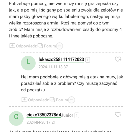
Potrzebuje pomocy, nie wiem czy mi się gra zepsuła czy
jak, ale po misji ścigany po spaleniu zwoju dla zelotów nie
mam jakby głównego wątku fabulernego, następnej misji
wielka rozproszona armia. Ktoś ma pomysł co z tym
zrobić? Mam misje z rozbudowaniem osady do poziomy 4
i inne jakieś poboczne.



Odpowiedz
Forum

lukaszc2581114172023
L
1
2024-11-11 13:37
Hej mam podobnie z główną misją atak na mury, jak
poradziłaś sobie z problem? Czy muszę zaczynać
od początku



Odpowiedz
Forum

ciekc73502378d4
C
Junior
1
2024-04-30 17:21