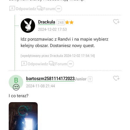



Odpowiedz
Forum

Drackula
248
2024-12-02 17:53
Idz porozmawiac z Randvi i na mapie wybierz
kelejny obszar. Dostaniesz nowy quest.
[wyedytowany przez Drackula 2024-12-02 17:54:14]



Odpowiedz
Forum

bartoszm2581114172023
B
Junior
1
😒
2024-11-08 21:44
I co teraz?