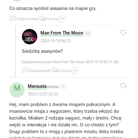
Co oznacza symbol assasina na mapie gry.



Odpowiedz
Forum

Man From The Moon
56
2024-10-18 06:21
Siedzibę asasynów?
[wyedytowany przez Man From The Moon 2024-10-18 06:21:38]



Odpowiedz
Forum

Maruusia
M
Junior
1
2023-12-07 23:33
Hej, mam problem z dwoma misjami pobocznym. A
mianowicie misja z węgorzem, który trzeba włożyć do
kociołka. Miałam 2 rodzaje węgorz, mały i średni. Chcę
wejść w interakcje i nie działa nic. O co chodzi z tym?
Drugi problem to z misją z plastrem miodu, który trzeba