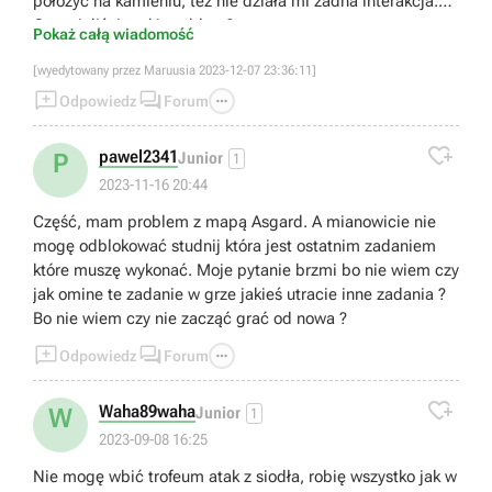
położyć na kamieniu, też nie działa mi żadna interakcja.
Czy mieliście taki problem?
Pokaż całą wiadomość
[wyedytowany przez Maruusia 2023-12-07 23:36:11]



Odpowiedz
Forum

pawel2341
P
Junior
1
2023-11-16 20:44
Część, mam problem z mapą Asgard. A mianowicie nie
mogę odblokować studnij która jest ostatnim zadaniem
które muszę wykonać. Moje pytanie brzmi bo nie wiem czy
jak omine te zadanie w grze jakieś utracie inne zadania ?
Bo nie wiem czy nie zacząć grać od nowa ?



Odpowiedz
Forum

Waha89waha
W
Junior
1
2023-09-08 16:25
Nie mogę wbić trofeum atak z siodła, robię wszystko jak w