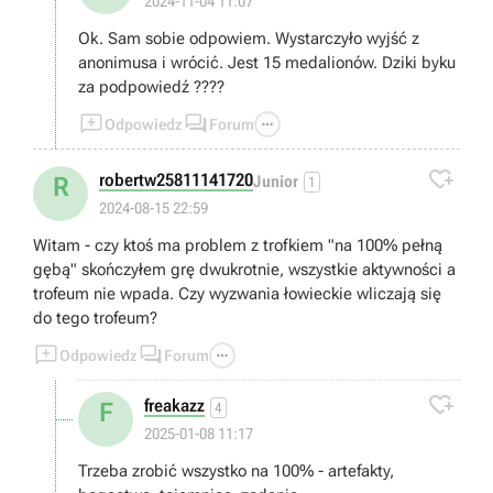
2024-11-04 11:07
Ok. Sam sobie odpowiem. Wystarczyło wyjść z
anonimusa i wrócić. Jest 15 medalionów. Dziki byku
za podpowiedź ????



Odpowiedz
Forum

robertw25811141720
R
Junior
1
2024-08-15 22:59
Witam - czy ktoś ma problem z trofkiem "na 100% pełną
gębą" skończyłem grę dwukrotnie, wszystkie aktywności a
trofeum nie wpada. Czy wyzwania łowieckie wliczają się
do tego trofeum?



Odpowiedz
Forum

freakazz
F
4
2025-01-08 11:17
Trzeba zrobić wszystko na 100% - artefakty,