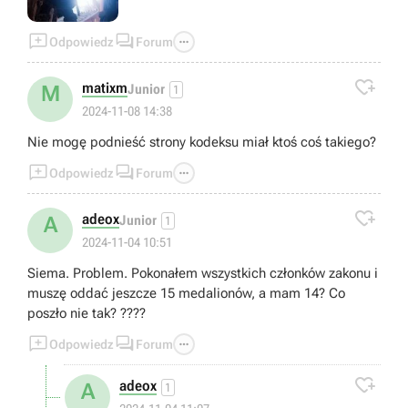



Odpowiedz
Forum

matixm
M
Junior
1
2024-11-08 14:38
Nie mogę podnieść strony kodeksu miał ktoś coś takiego?



Odpowiedz
Forum

adeox
A
Junior
1
2024-11-04 10:51
Siema. Problem. Pokonałem wszystkich członków zakonu i
muszę oddać jeszcze 15 medalionów, a mam 14? Co
poszło nie tak? ????



Odpowiedz
Forum

adeox
A
1