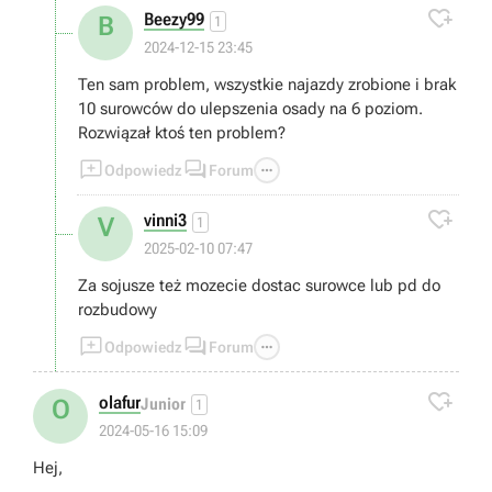

Beezy99
B
1
2024-12-15 23:45
Ten sam problem, wszystkie najazdy zrobione i brak
10 surowców do ulepszenia osady na 6 poziom.
Rozwiązał ktoś ten problem?



Odpowiedz
Forum

vinni3
V
1
2025-02-10 07:47
Za sojusze też mozecie dostac surowce lub pd do
rozbudowy



Odpowiedz
Forum

olafur
O
Junior
1
2024-05-16 15:09
Hej,