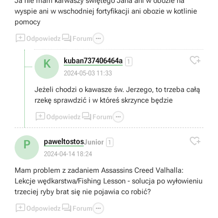
Ja nie mam karwaszy świętego Jana ani w obozie na
wyspie ani w wschodniej fortyfikacji ani obozie w kotlinie
pomocy



Odpowiedz
Forum

kuban737406464a
K
1
2024-05-03 11:33
Jeżeli chodzi o kawasze św. Jerzego, to trzeba całą
rzekę sprawdzić i w któreś skrzynce będzie



Odpowiedz
Forum

paweltostos
P
Junior
1
2024-04-14 18:24
Mam problem z zadaniem Assassins Creed Valhalla:
Lekcje wędkarstwa/Fishing Lesson - solucja po wyłowieniu
trzeciej ryby brat się nie pojawia co robić?



Odpowiedz
Forum