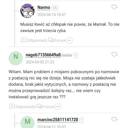

Narmo
45
2024-04-14 18:47
Musisz łowić aż chłopak nie powie, że kłamał. To nie
zawsze jest trzecia ryba.



Odpowiedz
Forum

nageb71356649a8
N
Junior
1
2024-04-05 21:23
Witam. Mam problem z misjami pobocznymi po rozmowie
z postacią nic się nie dzieje. Misja nie zostaje jakkolwiek
dodana, brak jakiś wytycznych, a rozmowy z postacią nie
można przeprowadzić kolejny raz... nie wiem czy
instalować grę jeszcze raz ???



Odpowiedz
Forum

marcinc25811141720
M
1
2024-04-11 18:03