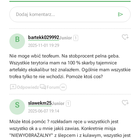

Dodaj komentarz...

bartekk029992
B
Junior
1
2025-11-01 19:29
Nie moge wbić teofeum. Na stobprocent pelna geba.
Wszystkie terytoria mam na 100 % skarby tajemnice
artefakty ekskalibur też znalazłem. Ogólnie mam wszystkie
trofea tylko te nie wchodzi. Pomoże ktoś cos?



Odpowiedz
Forum

slawekm25
S
Junior
1
2025-06-07 19:14
Może ktoś pomóc ? rozkładam ręce u wszystkich jest
wszystko ok a u mnie jakiś zawias. Konkretnie misja
"NIEWYOBRAŻALNY" z ślepcem i z kulawym, wszystko jest