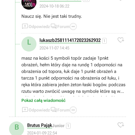
2024-10-18 06:22
Naucz się. Nie jest taki trudny.



Odpowiedz
Forum

lukaszb2581114172023262932
L
1
2024-11-07 14:45
masz na kości 5 symboli topór zadaje 1pnkt
obrażeń, hełm który daje na rundę 1 odporności na
obrażenia od topora, łuk daje 1 punkt obrażeń a
tarcza 1 punkt odporności na obrażenia od łuku, i
ręka która zabiera jeden żeton łaski bogów. podczas
rzutu warto zwrócić uwagę na symbole które są w
takim kwadracie, taki symbol doda 1 pnkt łaski,
Pokaż całą wiadomość
punkt łaski wydajesz wybierając łaskę bogów (jaka



Odpowiedz
Forum
to będzie łaska wybierasz przed rozpoczęciem gry o
ile jakieś masz bo zdobywasz je po wygranej partii),

musisz zabrać wszystkie życia przeciwnikowi
Brutus Pająk
B
Junior
1
2024-01-09 22:54