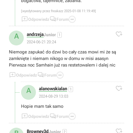
bogactwa, tajemnice, zadania.
[wyedytowany przez freakazz 2025-01-08 11:19:49]



Odpowiedz
Forum

andrzeja
A
Junior
1
2024-06-21 20:24
Niemoge zapukać do dzwi bo cały czas mowi mi że są
zamknięte i niemam nikogo w domu w misi asasyn
Pierwsza noc Samhain już ras restetowalem i dalej nic



Odpowiedz
Forum

alanowskialan
A
1
2024-08-29 13:03
Hopie mam tak samo



Odpowiedz
Forum

Browney3d
Junior
2