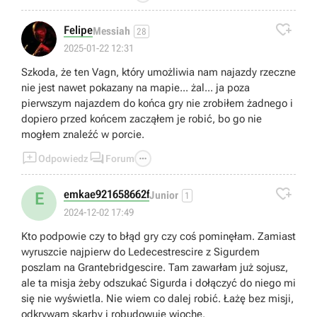

Felipe
Messiah
28
2025-01-22 12:31
Szkoda, że ten Vagn, który umożliwia nam najazdy rzeczne
nie jest nawet pokazany na mapie... żal... ja poza
pierwszym najazdem do końca gry nie zrobiłem żadnego i
dopiero przed końcem zacząłem je robić, bo go nie
mogłem znaleźć w porcie.



Odpowiedz
Forum

emkae921658662f
E
Junior
1
2024-12-02 17:49
Kto podpowie czy to błąd gry czy coś pominęłam. Zamiast
wyruszcie najpierw do Ledecestrescire z Sigurdem
poszlam na Grantebridgescire. Tam zawarłam już sojusz,
ale ta misja żeby odszukać Sigurda i dołączyć do niego mi
się nie wyświetla. Nie wiem co dalej robić. Łażę bez misji,
odkrywam skarby i robudowuję wiochę.