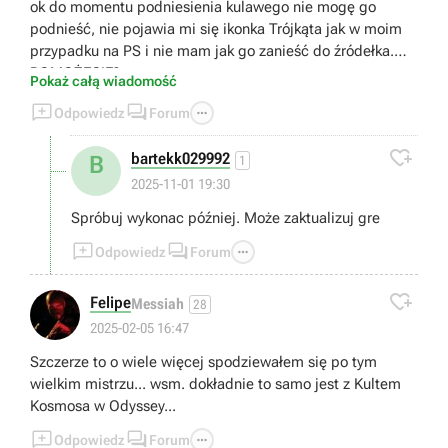
ok do momentu podniesienia kulawego nie mogę go
podnieść, nie pojawia mi się ikonka Trójkąta jak w moim
przypadku na PS i nie mam jak go zanieść do źródełka.
POMOŻECIE?
Pokaż całą wiadomość



Odpowiedz
Forum

bartekk029992
B
1
2025-11-01 19:30
Spróbuj wykonac później. Może zaktualizuj gre



Odpowiedz
Forum

Felipe
Messiah
28
2025-02-05 16:47
Szczerze to o wiele więcej spodziewałem się po tym
wielkim mistrzu... wsm. dokładnie to samo jest z Kultem
Kosmosa w Odyssey...



Odpowiedz
Forum