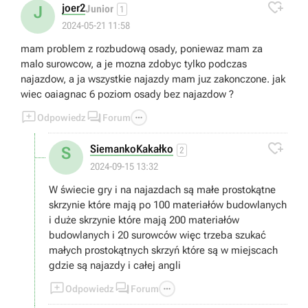

joer2
J
Junior
1
2024-05-21 11:58
mam problem z rozbudową osady, poniewaz mam za
malo surowcow, a je mozna zdobyc tylko podczas
najazdow, a ja wszystkie najazdy mam juz zakonczone. jak
wiec oaiagnac 6 poziom osady bez najazdow ?



Odpowiedz
Forum

SiemankoKakałko
S
2
2024-09-15 13:32
W świecie gry i na najazdach są małe prostokątne
skrzynie które mają po 100 materiałów budowlanych
i duże skrzynie które mają 200 materiałów
budowlanych i 20 surowców więc trzeba szukać
małych prostokątnych skrzyń które są w miejscach
gdzie są najazdy i całej angli



Odpowiedz
Forum