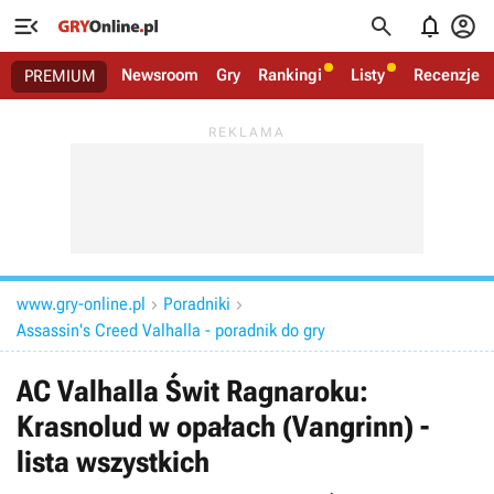




Newsroom
Gry
Rankingi
Listy
Recenzje
PREMIUM
www.gry-online.pl
Poradniki


Assassin's Creed Valhalla - poradnik do gry
AC Valhalla Świt Ragnaroku:
Krasnolud w opałach (Vangrinn) -
lista wszystkich