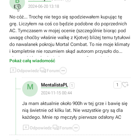
B
👎
2024-06-20 13:18
No cóż... Trochę nie tego się spodziewałem kupując tę
grę. Liczyłem na coś co będzie podobne do poprzednich
AC. Tymczasem w mojej ocenie (szczególnie biorąc pod
uwagę choćby właśnie walkę z Kjotve) bliżej temu tytułowi
do nawalanek pokroju Mortal Combat. To nie moje klimaty
i kompletnie nie rozumiem skąd autorom przyszło do
głowy robić coś tak niedorzecznego. Gra staje się przez to
Pokaż całą wiadomość
(przynajmniej dla mnie) kompletnie niegrywalna i



Odpowiedz
Forum
zwyczajnie... nudna. Bo jak się domyślam rozwój postaci
uzależniony jest od tej konkretnej walki. Bez przejścia tego

MentalistaPL
1
M
bossa można zapomnieć o dalszej progresji. Czyli... Moja
1
przygoda z tym tytułem tutaj się kończy. Dziękuję.
2024-11-15 00:44
Wysiadam.
Ja mam aktualnie około 900h w tej grze i bawię się
nią świetnie od kilku lat. Nie wszystkie gry są dla
każdego. Mnie np męczyły pierwsze odsłony AC



Odpowiedz
Forum