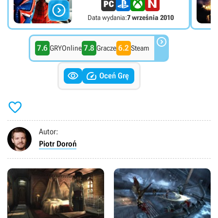

Data wydania:
7 września 2010

7.6
7.8
6.2
GRYOnline
Gracze
Steam


Oceń Grę

Autor:
Piotr Doroń