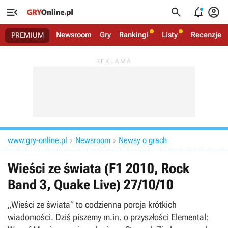




Newsroom
Gry
Rankingi
Listy
Recenzje
PREMIUM
www.gry-online.pl
Newsroom
Newsy o grach


Wieści ze świata (F1 2010, Rock
Band 3, Quake Live) 27/10/10
„Wieści ze świata” to codzienna porcja krótkich
wiadomości. Dziś piszemy m.in. o przyszłości Elemental: