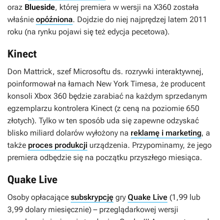
oraz
Blueside
, której premiera w wersji na X360 została
właśnie
opóźniona
. Dojdzie do niej najprędzej latem 2011
roku (na rynku pojawi się też edycja pecetowa).
Kinect
Don Mattrick, szef Microsoftu ds. rozrywki interaktywnej,
poinformował na łamach
New York Timesa
, że producent
konsoli Xbox 360 będzie zarabiać na każdym sprzedanym
egzemplarzu kontrolera Kinect (z ceną na poziomie 650
złotych). Tylko w ten sposób uda się zapewne odzyskać
blisko miliard dolarów wyłożony na
reklamę i marketing
, a
także
proces produkcji
urządzenia. Przypominamy, że jego
premiera odbędzie się na początku przyszłego miesiąca.
Quake Live
Osoby opłacające
subskrypcję
gry
Quake Live
(1,99 lub
3,99 dolary miesięcznie) – przeglądarkowej wersji