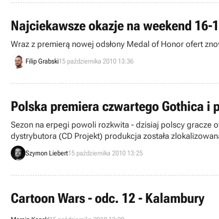
Najciekawsze okazje na weekend 16-1
Filip Grabski
15 października 2010 13:36
Polska premiera czwartego Gothica i
Sezon na erpegi powoli rozkwita - dzisiaj polscy gracze o
dystrybutora (CD Projekt) produkcja została zlokalizowa
do swojego dzieła.
Szymon Liebert
15 października 2010 13:25
Cartoon Wars - odc. 12 - Kalambury