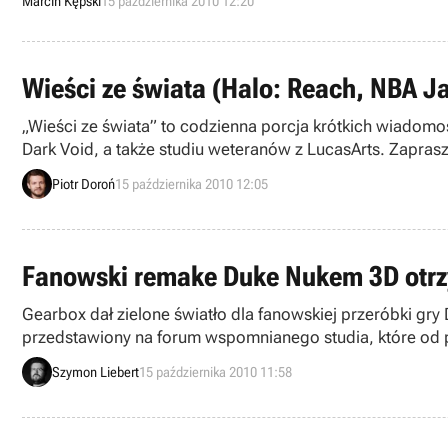
Marcin Kępski
15 października 2010 12:20
Wieści ze świata (Halo: Reach, NBA J
„Wieści ze świata” to codzienna porcja krótkich wiadom
Dark Void, a także studiu weteranów z LucasArts. Zaprasz
Piotr Doroń
15 października 2010 12:05
Fanowski remake Duke Nukem 3D otrzy
Gearbox dał zielone światło dla fanowskiej przeróbki gry 
przedstawiony na forum wspomnianego studia, które od p
dzienne.
Szymon Liebert
15 października 2010 11:58