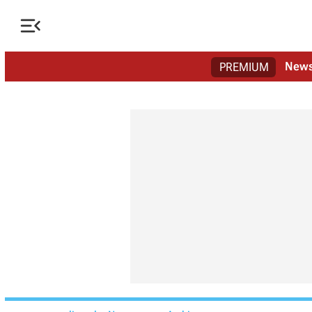

New
PREMIUM