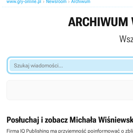
www.gry-online.pl
Newsroom
Archiwum


ARCHIWUM W
Wsz
Szukaj
wiadomości...
Posłuchaj i zobacz Michała Wiśniewsk
Firma IQ Publishing ma przyjemność poinformować o zbliż