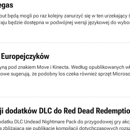
egas
out będą mogli po raz kolejny zanurzyć się w ten urzekający 
u będzie dostępna w podwójnej wersji językowej do wyboru -
nie - czy nie powtórzy się sytuacja z Sid Meier’s Civilization 
n Europejczyków
płyną pod znakiem Move i Kinecta. Według opublikowanych wł
owe sugerują, że podobny los czeka również sprzęt Microso
cji dodatków DLC do Red Dead Redempti
dodatku DLC Undead Nightmare Pack do przygodowej gry akcj
 zbliżającą się publikację kompilacji dotychczasowych rozs