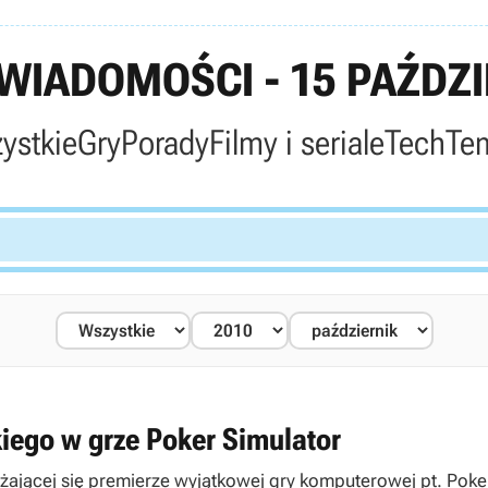
IADOMOŚCI - 15 PAŹDZI
ystkie
Gry
Porady
Filmy i seriale
Tech
Te
iego w grze Poker Simulator
ającej się premierze wyjątkowej gry komputerowej pt. Poker