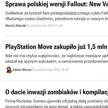
Sprawa polskiej wersji Fallout: New V
Dokładnie za tydzień fani postapokaliptycznego cyklu Fall
dłuższego czasu wiadomo, pecetowa wersja w naszym kraj
ujawnieniem oficjalnej okładki gry pojawiło się jednak pyta
Marcin Skierski
15 października 2010 11:40
PlayStation Move zakupiło już 1,5 ml
Nikt nie ma chyba wątpliwości, że najbliższe miesiące u
okazał się sporym sukcesem, a zamówienia przedpremier
Adrian Werner
15 października 2010 10:49
O dacie inwazji zombiaków i kompila
Firma Rockstar Games ujawniła oficjalną datę premiery 
nowymi szczegółami na jego temat, a także zapowiedziała