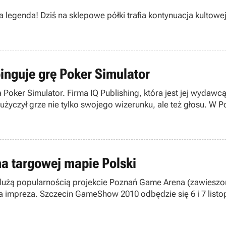
egenda! Dziś na sklepowe półki trafia kontynuacja kultowej 
inguje grę Poker Simulator
oker Simulator. Firma IQ Publishing, która jest jej wydawcą,
życzył grze nie tylko swojego wizerunku, ale też głosu. W Po
a targowej mapie Polski
ię dużą popularnością projekcie Poznań Game Arena (zawies
nowa impreza. Szczecin GameShow 2010 odbędzie się 6 i 7 li
, Electronic Arts oraz Asus