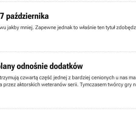
7 października
Wraz z premierą nowej o
 plany odnośnie dodatków
trzymują czwartą część jednej z bardziej cenionych u nas mar
na przez aktorskich weteranów serii. Tymczasem twórcy gry n