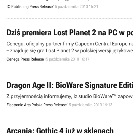
IQ Publishing Press Release
15 października 2010 16:21
Dziś premiera Lost Planet 2 na PC w po
Cenega, oficjalny partner firmy Capcom Central Europe na 
– znajduje się gra Lost Planet 2 w polskiej wersji językowe
Cenega Press Release
15 października 2010 16:17
Dragon Age II: BioWare Signature Edi
Z przyjemnością informujemy, iż studio BioWare™ zapowie
Electronic Arts Polska Press Release
15 października 2010 16:13
Arcania: Gothic 4 już w sklepach