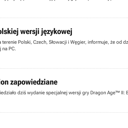
lskiej wersji językowej
terenie Polski, Czech, Słowacji i Węgier, informuje, że od d
j na PC.
tion zapowiedziane
działo dziś wydanie specjalnej wersji gry Dragon Age™ II: B