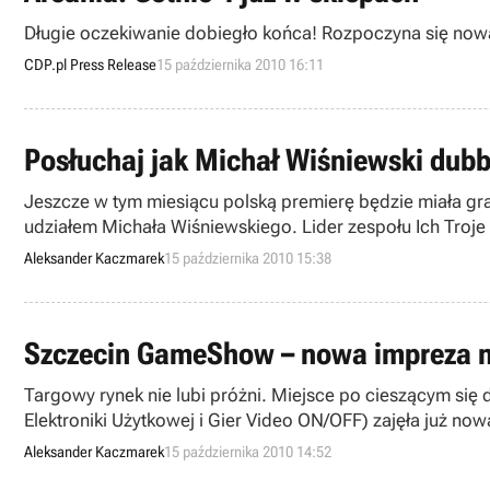
Długie oczekiwanie dobiegło końca! Rozpoczyna się nowa l
CDP.pl Press Release
15 października 2010 16:11
Posłuchaj jak Michał Wiśniewski dubb
Jeszcze w tym miesiącu polską premierę będzie miała gra P
udziałem Michała Wiśniewskiego. Lider zespołu Ich Troje u
Aleksander Kaczmarek
15 października 2010 15:38
Szczecin GameShow – nowa impreza n
Targowy rynek nie lubi próżni. Miejsce po cieszącym s
Elektroniki Użytkowej i Gier Video ON/OFF) zajęła już 
Szczecińskich. Partnerami tego wydarzenia są firmy Vobis
Aleksander Kaczmarek
15 października 2010 14:52