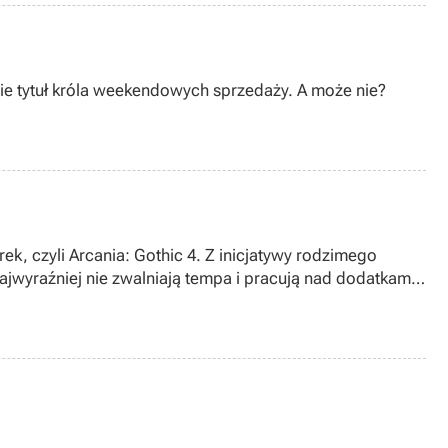
dsłony Medal of Honor ofert znowu jakby mniej. Zapewne jednak to właśnie ten tytuł zdobędzie tytuł króla weekendowych sprzedaży. A może nie?
ek, czyli Arcania: Gothic 4. Z inicjatywy rodzimego
ajwyraźniej nie zwalniają tempa i pracują nad dodatkami