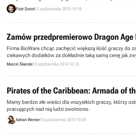
Piotr Doroń
15 października 2010 10:18
Zamów przedpremierowo Dragon Age II
Firma BioWare chcąc zachęcić większą ilość graczy do za
ciekawych dodatków za dokładnie taką samą cenę jak zwy
Marcin Skierski
15 października 2010 10:10
Pirates of the Caribbean: Armada of
Mamy bardzo złe wieści dla wszystkich graczy, którzy ost
pracujących nad nią ludzi zwolniono.
Adrian Werner
15 października 2010 10:05