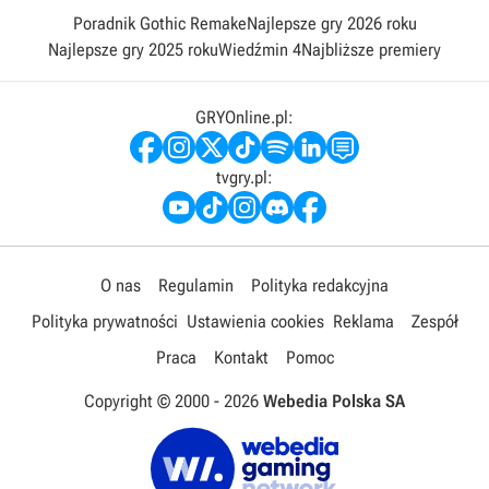
Poradnik Gothic Remake
Najlepsze gry 2026 roku
Najlepsze gry 2025 roku
Wiedźmin 4
Najbliższe premiery
GRYOnline.pl:
tvgry.pl:
O nas
Regulamin
Polityka redakcyjna
Polityka prywatności
Ustawienia cookies
Reklama
Zespół
Praca
Kontakt
Pomoc
Copyright © 2000 -
2026
Webedia Polska SA