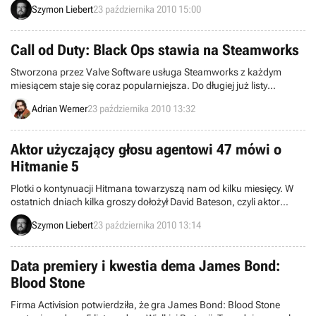
Szymon Liebert
23 października 2010 15:00
GamersGate. Tym razem taniej można kupić m.in. specjalną edycję
Batman: Arkham Asylum.
Call od Duty: Black Ops stawia na Steamworks
Stworzona przez Valve Software usługa Steamworks z każdym
miesiącem staje się coraz popularniejsza. Do długiej już listy
korzystających z niej gier dołączyła właśnie jedna z największych
Adrian Werner
23 października 2010 13:32
produkcji tego roku, czyli Call of Duty: Black Ops.
Aktor użyczający głosu agentowi 47 mówi o
Hitmanie 5
Plotki o kontynuacji Hitmana towarzyszą nam od kilku miesięcy. W
ostatnich dniach kilka groszy dołożył David Bateson, czyli aktor
wcielający się w głównego bohatera gry. Głos agenta i zabójcy 47
Szymon Liebert
23 października 2010 13:14
potwierdził, że ma przyjemność pracować nad piątą odsłoną serii ze
studiem IO Interactive, ale na razie nie może mówić nic na jej temat.
Data premiery i kwestia dema James Bond:
Blood Stone
Firma Activision potwierdziła, że gra James Bond: Blood Stone