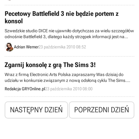
dodatki DLC i właśnie dowiedzieliśmy się, kiedy wydany zostanie
trzeci z nich.
Pecetowy Battlefield 3 nie będzie portem z
konsol
Szwedzkie studio DICE nie ujawniło dotychczas za wielu szczegółów
odnośnie Battlefield 3, dlatego każdy strzępek informacji jest na
wagę złota. Jeden z członków zespołu odpowiedzialnego za
Adrian Werner
23 października 2010 08:52
wyprodukowanie tej gry postanowił uspokoić fanów obawiających
się, że wersje konsolowe negatywnie wpłyną na edycję pecetową.
Zgarnij konsolę z grą The Sims 3!
Wraz z firmą Electronic Arts Polska zapraszamy Was dzisiaj do
udziału w konkursie związanym z nową odsłoną cyklu The Sims.
Ponieważ mowa tu o ważnej dla całej serii edycji konsolowej,
Redakcja GRYOnline.pl
23 października 2010 08:00
dołożyliśmy starań, aby nagrody były równie spektakularne.
NASTĘPNY DZIEŃ
POPRZEDNI DZIEŃ