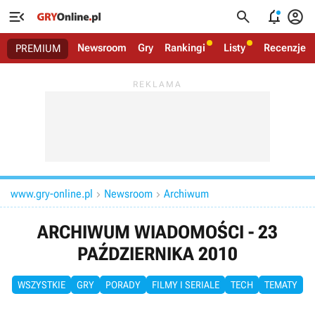




Newsroom
Gry
Rankingi
Listy
Recenzje
PREMIUM
www.gry-online.pl
Newsroom
Archiwum


ARCHIWUM WIADOMOŚCI - 23
PAŹDZIERNIKA 2010
WSZYSTKIE
GRY
PORADY
FILMY I SERIALE
TECH
TEMATY