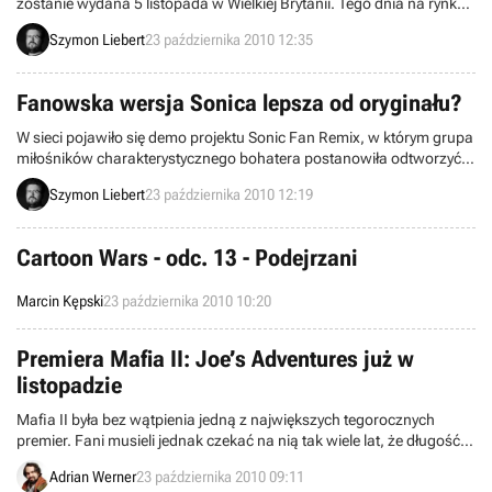
zostanie wydana 5 listopada w Wielkiej Brytanii. Tego dnia na rynku
zadebiutuje również przeróbka klasycznego Goldeneye na DS-a i Wii,
Szymon Liebert
23 października 2010 12:35
więc szykuje się małe święto dla fanów najbardziej znanego agenta
brytyjskiego wywiadu. Niestety produkcja studia Bizarre nie doczeka
się wersji demonstracyjnej.
Fanowska wersja Sonica lepsza od oryginału?
W sieci pojawiło się demo projektu Sonic Fan Remix, w którym grupa
miłośników charakterystycznego bohatera postanowiła odtworzyć
jego przygody w odświeżonej wersji. Tego typu pomysły przeważnie
Szymon Liebert
23 października 2010 12:19
reprezentują średnią jakość, ale w tym przypadku jest inaczej, bo
dzieło amatorów przebija większość ostatnich gier o Sonicu
serwowanych przez Segę.
Cartoon Wars - odc. 13 - Podejrzani
Marcin Kępski
23 października 2010 10:20
Premiera Mafia II: Joe’s Adventures już w
listopadzie
Mafia II była bez wątpienia jedną z największych tegorocznych
premier. Fani musieli jednak czekać na nią tak wiele lat, że długość
jej głównego wątku fabularnego rozczarowała większość z nich.
Adrian Werner
23 października 2010 09:11
Twórcy starają się naprawić tę sytuację wypuszczając kolejne