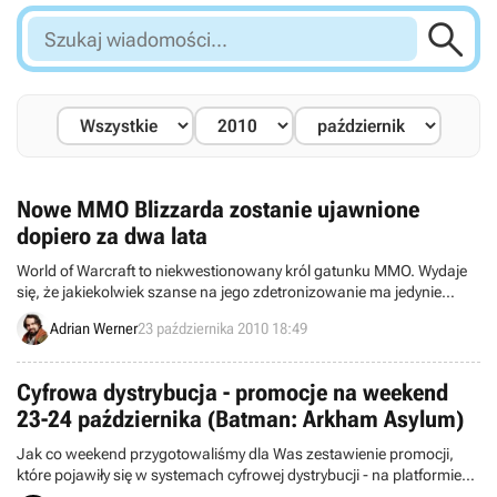

Szukaj
wiadomości...
Nowe MMO Blizzarda zostanie ujawnione
dopiero za dwa lata
World of Warcraft to niekwestionowany król gatunku MMO. Wydaje
się, że jakiekolwiek szanse na jego zdetronizowanie ma jedynie
kolejna gra tego typu autorstwa Blizzarda. Już od pewnego czasu
Adrian Werner
23 października 2010 18:49
wiemy, że taki projekt rzeczywiście znajduje się produkcji. Niestety
okazuje się, że nieprędko poznamy jakiekolwiek konkrety na jego
temat.
Cyfrowa dystrybucja - promocje na weekend
23-24 października (Batman: Arkham Asylum)
Jak co weekend przygotowaliśmy dla Was zestawienie promocji,
które pojawiły się w systemach cyfrowej dystrybucji - na platformie
Steam oraz w serwisach Good Old Games, Impulse, Direct2Drive i