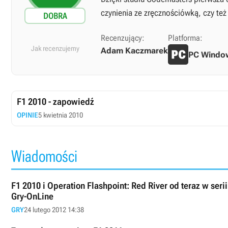
czynienia ze zręcznościówką, czy też
DOBRA
Recenzujący:
Platforma:
Jak recenzujemy
Adam Kaczmarek
PC Windo
F1 2010 - zapowiedź
OPINIE
5 kwietnia 2010
Wiadomości
F1 2010 i Operation Flashpoint: Red River od teraz w seri
Gry-OnLine
GRY
24 lutego 2012 14:38