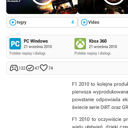


tvgry
4
Video
PC Windows
Xbox 360
21 września 2010
21 września 2010
Polskie napisy i dialogi.
Polskie napisy i dialogi.



132
47
74
F1 2010
to kolejna produ
pierwsza wyprodukowana z
powstanie odpowiada ek
świecie serie
DiRT
oraz
GR
F1 2010
to oczywiście pr
wielu ułatwień, dzięki c