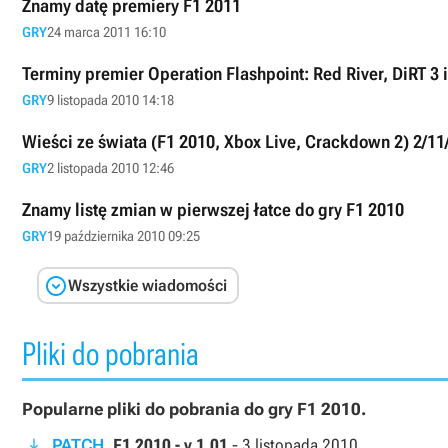
Znamy datę premiery F1 2011
GRY
24 marca 2011 16:10
Terminy premier Operation Flashpoint: Red River, DiRT 3 
GRY
9 listopada 2010 14:18
Wieści ze świata (F1 2010, Xbox Live, Crackdown 2) 2/11
GRY
2 listopada 2010 12:46
Znamy listę zmian w pierwszej łatce do gry F1 2010
GRY
19 października 2010 09:25

Wszystkie wiadomości
Pliki do pobrania
Popularne pliki do pobrania do gry F1 2010.
PATCH
F1 2010 - v.1.01
-
3 listopada 2010