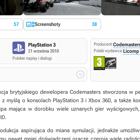

57
Screenshoty
38
Producent:
Codemaster
PlayStation 3
Polski wydawca:
Licomp 
21 września 2010
Polskie napisy i dialogi.

kcja brytyjskiego dewelopera Codemasters stworzona w peł
 myślą o konsolach PlayStation 3 i Xbox 360, a także kom
ipa mająca w dorobku wiele uznanych gier wyścigowych
ID
.
odukcja aspirująca do miana symulacji, jednakże umożliw
zemu nawet mniej doświadczeni gracze czerpią wiele radośc