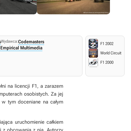
s
Wydawca:
Codemasters
F1 2002
Empirical Multimedia
World Circuit
F1 2000
ni na licencji F1, a zarazem
puterach osobistych. Za jej
, w tym doceniane na całym
iająca uruchomienie całkiem
i z obcowania z nią. Autorzy