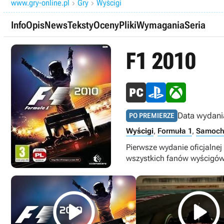
www.gry-online.pl
Gry
Wyścigi


Info
Opis
News
Teksty
Oceny
Pliki
Wymagania
Seria
F1 2010
Data wydani
PO PREMIERZE
Wyścigi
,
Formuła 1
,
Samoc
Pierwsze wydanie oficjalnej
wszystkich fanów wyścigów

