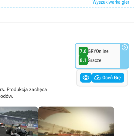
Wyszukiwarka gier

7.6
GRYOnline
8.1
Gracze


Oceń Grę
ers. Produkcja zachęca
wodów.