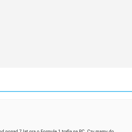
od ponad 7 lat gra o Formule 1 trafia na PC. Czy mamy do