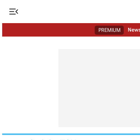

New
PREMIUM