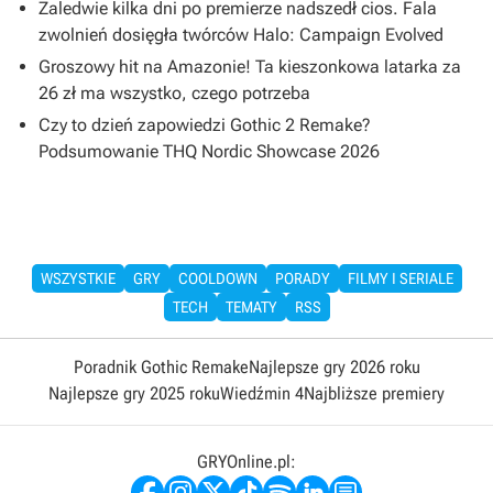
Zaledwie kilka dni po premierze nadszedł cios. Fala
zwolnień dosięgła twórców Halo: Campaign Evolved
Groszowy hit na Amazonie! Ta kieszonkowa latarka za
26 zł ma wszystko, czego potrzeba
Czy to dzień zapowiedzi Gothic 2 Remake?
Podsumowanie THQ Nordic Showcase 2026
WSZYSTKIE
GRY
COOLDOWN
PORADY
FILMY I SERIALE
TECH
TEMATY
RSS
Poradnik Gothic Remake
Najlepsze gry 2026 roku
Najlepsze gry 2025 roku
Wiedźmin 4
Najbliższe premiery
GRYOnline.pl: