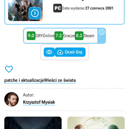
Data wydania:
27 czerwca 2001


9.0
7.2
8.2
GRYOnline
Gracze
Steam


Oceń Grę

patche i aktualizacje
Wieści ze świata
Autor:
Krzysztof Mysiak