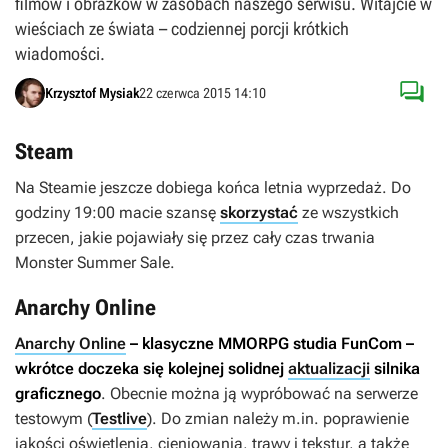
filmów i obrazków w zasobach naszego serwisu. Witajcie w
wieściach ze świata – codziennej porcji krótkich
wiadomości.

Krzysztof Mysiak
22 czerwca 2015 14:10
Steam
Na Steamie jeszcze dobiega końca letnia wyprzedaż. Do
godziny 19:00 macie szansę
skorzystać
ze wszystkich
przecen, jakie pojawiały się przez cały czas trwania
Monster Summer Sale.
Anarchy Online
Anarchy Online
– klasyczne MMORPG studia FunCom –
wkrótce doczeka się kolejnej solidnej
aktualizacji
silnika
graficznego
. Obecnie można ją wypróbować na serwerze
testowym (
Testlive
). Do zmian należy m.in. poprawienie
jakości oświetlenia, cieniowania, trawy i tekstur, a także