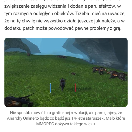
zwiększenie zasięgu widzenia i dodanie paru efektów, w
tym rozmycia odległych obiektów. Trzeba mieć na uwadze,
że na tę chwilę nie wszystko działa jeszcze jak należy, a w
dodatku patch może powodować pewne problemy z grą.
Nie sposób mówić tu o graficznej rewolucji, ale pamiętajmy, że
Anarchy Online to bądź co bądź już 14-letni staruszek. Mało które
MMORPG dożywa takiego wieku.