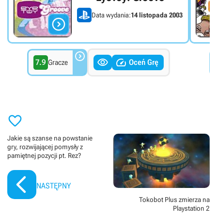
Data wydania:
14 listopada 2003




7.9
Oceń Grę
Gracze

Jakie są szanse na powstanie
gry, rozwijającej pomysły z
pamiętnej pozycji pt. Rez?
NASTĘPNY
Tokobot Plus zmierza na
Playstation 2