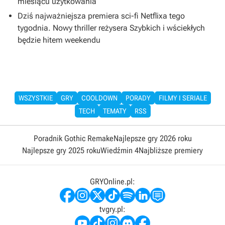
miesiącu użytkowania
Dziś najważniejsza premiera sci-fi Netflixa tego
tygodnia. Nowy thriller reżysera Szybkich i wściekłych
będzie hitem weekendu
WSZYSTKIE
GRY
COOLDOWN
PORADY
FILMY I SERIALE
TECH
TEMATY
RSS
Poradnik Gothic Remake
Najlepsze gry 2026 roku
Najlepsze gry 2025 roku
Wiedźmin 4
Najbliższe premiery
GRYOnline.pl:
tvgry.pl: