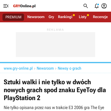




Newsroom
Gry
Rankingi
Listy
Recenzje
PREMIUM
www.gry-online.pl
Newsroom
Newsy o grach


Sztuki walki i nie tylko w dwóch
nowych grach spod znaku EyeToy dla
PlayStation 2
Nie tylko opisana przez nas w trakcie E3 2006 gra The Eye