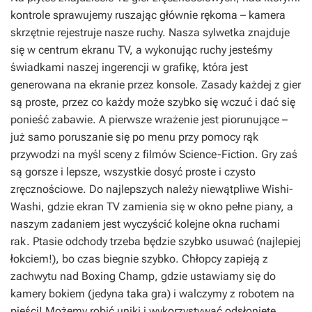
kontrole sprawujemy ruszając głównie rękoma – kamera
skrzętnie rejestruje nasze ruchy. Nasza sylwetka znajduje
się w centrum ekranu TV, a wykonując ruchy jesteśmy
świadkami naszej ingerencji w grafikę, która jest
generowana na ekranie przez konsole. Zasady każdej z gier
są proste, przez co każdy może szybko się wczuć i dać się
ponieść zabawie. A pierwsze wrażenie jest piorunujące –
już samo poruszanie się po menu przy pomocy rąk
przywodzi na myśl sceny z filmów Science-Fiction. Gry zaś
są gorsze i lepsze, wszystkie dosyć proste i czysto
zręcznościowe. Do najlepszych należy niewątpliwe Wishi-
Washi, gdzie ekran TV zamienia się w okno pełne piany, a
naszym zadaniem jest wyczyścić kolejne okna ruchami
rak. Ptasie odchody trzeba będzie szybko usuwać (najlepiej
łokciem!), bo czas biegnie szybko. Chłopcy zapieją z
zachwytu nad Boxing Champ, gdzie ustawiamy się do
kamery bokiem (jedyna taka gra) i walczymy z robotem na
pięści! Możemy robić uniki i wykorzystywać odsłonięte