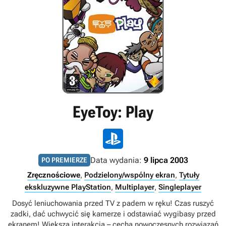
EyeToy: Play
Data wydania:
9 lipca 2003
PO PREMIERZE
Zręcznościowe
,
Podzielony/wspólny ekran
,
Tytuły
ekskluzywne PlayStation
,
Multiplayer
,
Singleplayer
Dosyć leniuchowania przed TV z padem w ręku! Czas ruszyć
zadki, dać uchwycić się kamerze i odstawiać wygibasy przed
ekranem! Większa interakcja – cecha nowoczesnych rozwiązań