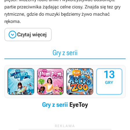
partie przeciwnika żądając celne ciosy. Znajda się tez gry
rytmiczne, gdzie do muzyki będziemy żywo machać
rękoma.

Czytaj więcej
Gry z serii
13
GRY
Gry z serii
EyeToy