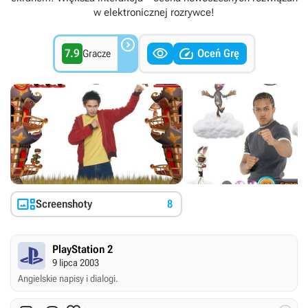
w elektronicznej rozrywce!



7.9
Oceń Grę
Gracze

Screenshoty
8
PlayStation 2
9 lipca 2003
Angielskie napisy i dialogi.