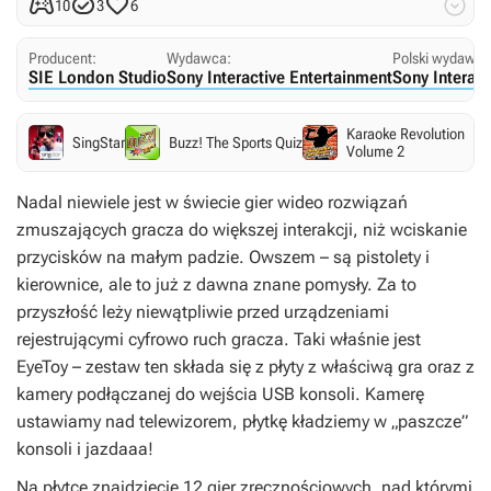




10
3
6
Producent:
Wydawca:
Polski wydawca
SIE London Studio
Sony Interactive Entertainment
Sony Interact
Karaoke Revolution
SingStar
Buzz! The Sports Quiz
Volume 2
Nadal niewiele jest w świecie gier wideo rozwiązań
zmuszających gracza do większej interakcji, niż wciskanie
przycisków na małym padzie. Owszem – są pistolety i
kierownice, ale to już z dawna znane pomysły. Za to
przyszłość leży niewątpliwie przed urządzeniami
rejestrującymi cyfrowo ruch gracza. Taki właśnie jest
EyeToy – zestaw ten składa się z płyty z właściwą gra oraz z
kamery podłączanej do wejścia USB konsoli. Kamerę
ustawiamy nad telewizorem, płytkę kładziemy w „paszcze”
konsoli i jazdaaa!
Na płytce znajdziecie 12 gier zręcznościowych, nad którymi