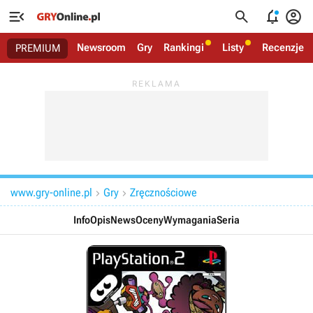




Newsroom
Gry
Rankingi
Listy
Recenzje
PREMIUM
www.gry-online.pl
Gry
Zręcznościowe


Info
Opis
News
Oceny
Wymagania
Seria