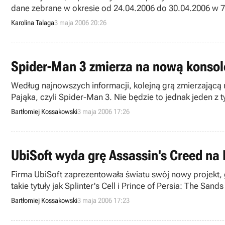
dane zebrane w okresie od 24.04.2006 do 30.04.2006 w 7
Karolina Talaga
3 maja 2006 20:26
Spider-Man 3 zmierza na nową konsol
Według najnowszych informacji, kolejną grą zmierzającą
Pająka, czyli Spider-Man 3. Nie będzie to jednak jeden z 
Bartłomiej Kossakowski
3 maja 2006 17:26
UbiSoft wyda grę Assassin's Creed na
Firma UbiSoft zaprezentowała światu swój nowy projekt, g
takie tytuły jak Splinter's Cell i Prince of Persia: The Sand
Bartłomiej Kossakowski
3 maja 2006 17:23