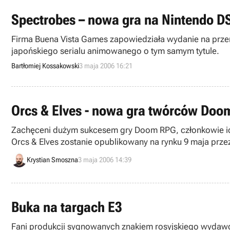
Spectrobes – nowa gra na Nintendo D
Firma Buena Vista Games zapowiedziała wydanie na przen
japońskiego serialu animowanego o tym samym tytule.
Bartłomiej Kossakowski
3 maja 2006 16:21
Orcs & Elves - nowa gra twórców Doo
Zachęceni dużym sukcesem gry Doom RPG, członkowie id 
Orcs & Elves zostanie opublikowany na rynku 9 maja przez
Krystian Smoszna
3 maja 2006 14:39
Buka na targach E3
Fani produkcji sygnowanych znakiem rosyjskiego wydawcy,