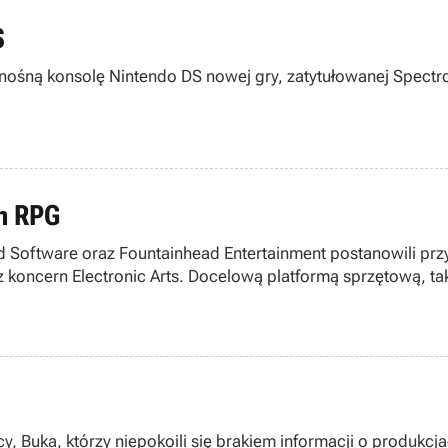
S
ośną konsolę Nintendo DS nowej gry, zatytułowanej Spectrob
m RPG
Software oraz Fountainhead Entertainment postanowili prz
 koncern Electronic Arts. Docelową platformą sprzętową, tak
 Buka, którzy niepokoili się brakiem informacji o produkcj