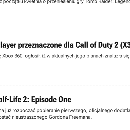
e z początku kwietnia o przeniesieniu gry Tomb Raider: Leg
ayer przeznaczone dla Call of Duty 2 (X
ę Xbox 360, ogłosił, iż w aktualnych jego planach znalazła 
lf-Life 2: Episode One
a już rozpocząć pobieranie pierwszego, oficjalnego dodatku
 postać nieustraszonego Gordona Freemana.