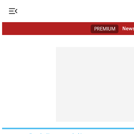

New
PREMIUM