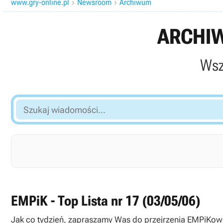
www.gry-online.pl
Newsroom
Archiwum


ARCHIW
Wsz
Szukaj
wiadomości...
EMPiK - Top Lista nr 17 (03/05/06)
Jak co tydzień, zapraszamy Was do przejrzenia EMPiKowej listy TOP 