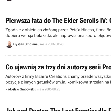
Pierwsza łata do The Elder Scrolls IV:
Zgodnie z obietnicą złożoną przez Pete’a Hinesa, firma B
dopiero wersja beta łatki, ale naprawia ona sporo błędów
Krystian Smoszna
3 maja 2006 08:48
Co ujawnią za trzy dni autorzy serii P
Autorów z firmy Bizarre Creations znamy przede wszystki
pozycje z innych gatunków (m.in. komiksowa strzelanina 
z ojczyzny królowej Elżbiety II.
Radosław Grabowski
3 maja 2006 08:23
Jak and Daxter: The Lost Frontier dla