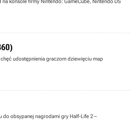
end na konsole firmy Nintendo: GameCube, Nintendo DS
360)
się chęć udostępnienia graczom dziewięciu map
 do obsypanej nagrodami gry Half-Life 2 –