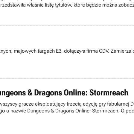
edstawiła właśnie listę tytułów, które będzie można zobaczy
nych, majowych targach E3, dołączyła firma CDV. Zamierza on
ungeons & Dragons Online: Stormreach
 trzecią edycję gry fabularnej Dungeons & Dragons – wykorzysta swój niewątpliwy talent
go o nazwie Dungeons & Dragons Online: Stormreach. O pod