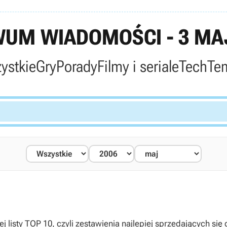
UM WIADOMOŚCI - 3 MA
ystkie
Gry
Porady
Filmy i seriale
Tech
Te
10, czyli zestawienia najlepiej sprzedających się gier na platformę PC 