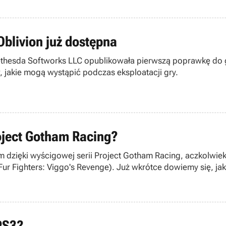
 Oblivion już dostępna
ethesda Softworks LLC opublikowała pierwszą poprawkę do gry
, jakie mogą wystąpić podczas eksploatacji gry.
roject Gotham Racing?
m dzięki wyścigowej serii Project Gotham Racing, aczkolwie
Fur Fighters: Viggo's Revenge). Już wkrótce dowiemy się, 
 PS3?