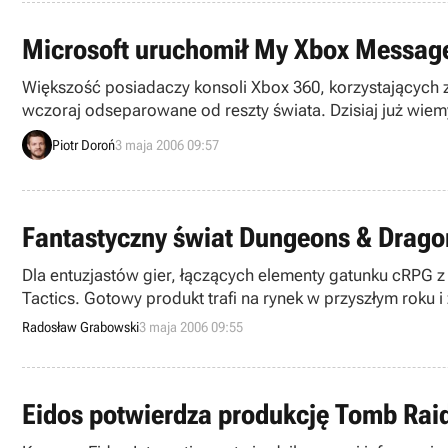
Microsoft uruchomił My Xbox Messag
Większość posiadaczy konsoli Xbox 360, korzystających z
wczoraj odseparowane od reszty świata. Dzisiaj już wi
wysyłanie wiadomości tekstowych z poziomu strony www
Piotr Doroń
3 maja 2006 09:57
Fantastyczny świat Dungeons & Dragon
Dla entuzjastów gier, łączących elementy gatunku cRPG z
Tactics. Gotowy produkt trafi na rynek w przyszłym roku
Radosław Grabowski
3 maja 2006 09:55
Eidos potwierdza produkcję Tomb Raid