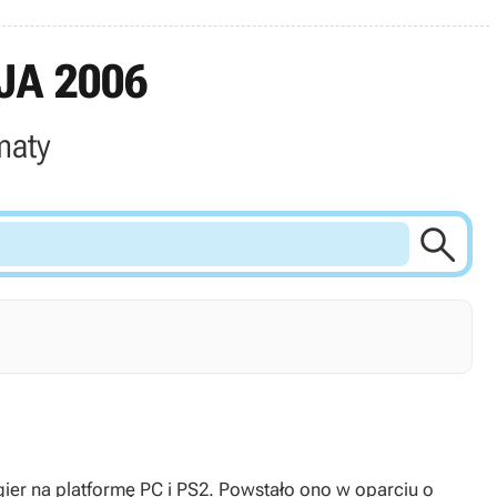
JA 2006
maty

i PS2. Powstało ono w oparciu o