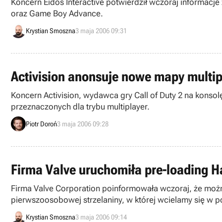
Koncern Eidos Interactive potwierdził wczoraj informacj
oraz Game Boy Advance.
Krystian Smoszna
3 maja 2006 09:31
Activision anonsuje nowe mapy multipl
Koncern Activision, wydawca gry Call of Duty 2 na konsol
przeznaczonych dla trybu multiplayer.
Piotr Doroń
3 maja 2006 09:28
Firma Valve uruchomiła pre-loading Ha
Firma Valve Corporation poinformowała wczoraj, że możn
pierwszoosobowej strzelaniny, w której wcielamy się w
Krystian Smoszna
3 maja 2006 09:14