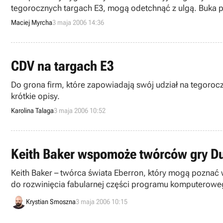
tegorocznych targach E3, mogą odetchnąć z ulgą. Buka prz
Maciej Myrcha
3 maja 2006 14:36
CDV na targach E3
Do grona firm, które zapowiadają swój udział na tegorocz
krótkie opisy.
Karolina Talaga
3 maja 2006 10:52
Keith Baker wspomoże twórców gry D
Keith Baker – twórca świata Eberron, który mogą poznać wszyscy gracze eksploatujący
do rozwinięcia fabularnej części programu komputerowe
firma Turbine, Inc.
Krystian Smoszna
3 maja 2006 10:15