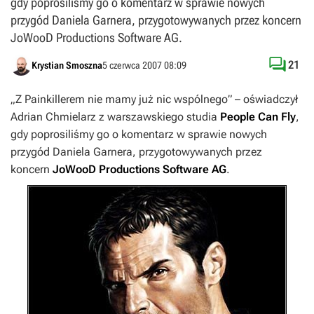
gdy poprosiliśmy go o komentarz w sprawie nowych
przygód Daniela Garnera, przygotowywanych przez koncern
JoWooD Productions Software AG.

21
Krystian Smoszna
5 czerwca 2007 08:09
„Z Painkillerem nie mamy już nic wspólnego”
– oświadczył
Adrian Chmielarz z warszawskiego studia
People Can Fly
,
gdy poprosiliśmy go o komentarz w sprawie nowych
przygód Daniela Garnera, przygotowywanych przez
koncern
JoWooD Productions Software AG
.