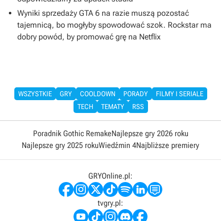
Wyniki sprzedaży GTA 6 na razie muszą pozostać
tajemnicą, bo mogłyby spowodować szok. Rockstar ma
dobry powód, by promować grę na Netflix
WSZYSTKIE
GRY
COOLDOWN
PORADY
FILMY I SERIALE
TECH
TEMATY
RSS
Poradnik Gothic Remake
Najlepsze gry 2026 roku
Najlepsze gry 2025 roku
Wiedźmin 4
Najbliższe premiery
GRYOnline.pl:
tvgry.pl: