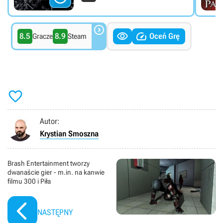



8.5
8.9
Oceń Grę
Gracze
Steam

Autor:
Krystian Smoszna
Brash Entertainment tworzy
dwanaście gier - m.in. na kanwie
filmu 300 i Piła
NASTĘPNY