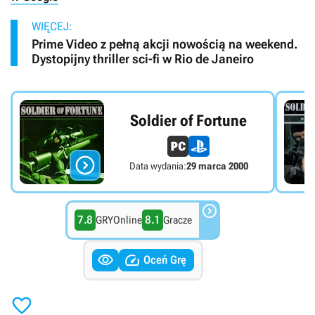
WIĘCEJ:
Prime Video z pełną akcji nowością na weekend.
Dystopijny thriller sci-fi w Rio de Janeiro
Soldier of Fortune

Data wydania:
29 marca 2000

7.8
8.1
GRYOnline
Gracze


Oceń Grę
