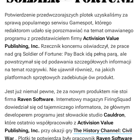
Potwierdzenie przedwczorajszych plotek uzyskaliśmy za
sprawą popularnego serwisu
Gamespot
, którego
redaktorom udało się porozmawiać na temat omawianego
programu z przedstawicielem firmy
Activision Value
Publishing, Inc.
Rzecznik koncernu oświadczył, że prace
nad grą
Soldier of Fortune: Pay Back
idą pełną parą, ale
powstrzymał się od podawania szczegółowych informacji
na temat rozgrywki. Nie ujawnił również, na jakich
platformach sprzętowych zadebiutuje ów produkt.
Jest już niemal pewne, że za nowym produktem nie stoi
firma
Raven Software
. Internetowy magazyn
FiringSquad
dowiedział się od tajemniczego informatora, że głównym
developerem programu jest słowackie studio
Cauldron
,
które ostatnio współpracowało z
Activision Value
Publishing, Inc.
przy okazji gry
The History Channel: Civil
War
.
Plotki te potwierdza były pracownik
Raven Software