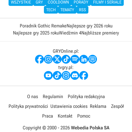
WSZYSTKIE
GRY
COOLDOWN
PORADY
FILMY I SERIALE
TECH
TEMATY
RSS
Poradnik Gothic Remake
Najlepsze gry 2026 roku
Najlepsze gry 2025 roku
Wiedźmin 4
Najbliższe premiery
GRYOnline.pl:
tvgry.pl:
O nas
Regulamin
Polityka redakcyjna
Polityka prywatności
Ustawienia cookies
Reklama
Zespół
Praca
Kontakt
Pomoc
Copyright © 2000 -
2026
Webedia Polska SA