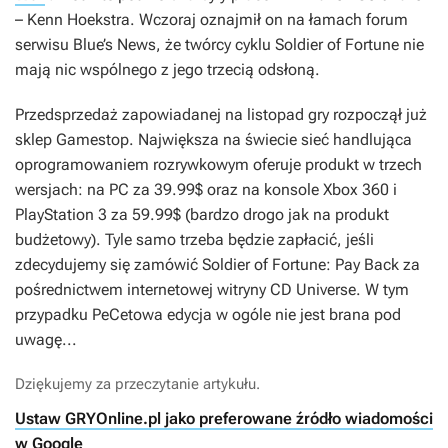
– Kenn Hoekstra. Wczoraj oznajmił on na łamach forum
serwisu
Blue’s News
, że twórcy cyklu
Soldier of Fortune
nie
mają nic wspólnego z jego trzecią odsłoną.
Przedsprzedaż zapowiadanej na listopad gry rozpoczął już
sklep
Gamestop
. Największa na świecie sieć handlująca
oprogramowaniem rozrywkowym oferuje produkt w trzech
wersjach: na PC za 39.99$ oraz na konsole Xbox 360 i
PlayStation 3 za 59.99$ (bardzo drogo jak na produkt
budżetowy). Tyle samo trzeba będzie zapłacić, jeśli
zdecydujemy się zamówić
Soldier of Fortune: Pay Back
za
pośrednictwem internetowej witryny
CD Universe
. W tym
przypadku PeCetowa edycja w ogóle nie jest brana pod
uwagę...
Dziękujemy za przeczytanie artykułu.
Ustaw GRYOnline.pl jako preferowane źródło wiadomości
w Google