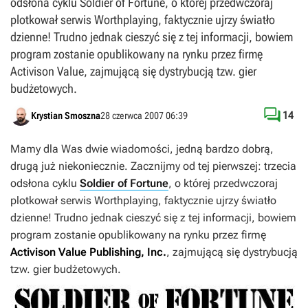
odsłona cyklu Soldier of Fortune, o której przedwczoraj
plotkował serwis Worthplaying, faktycznie ujrzy światło
dzienne! Trudno jednak cieszyć się z tej informacji, bowiem
program zostanie opublikowany na rynku przez firmę
Activison Value, zajmującą się dystrybucją tzw. gier
budżetowych.

14
Krystian Smoszna
28 czerwca 2007 06:39
Mamy dla Was dwie wiadomości, jedną bardzo dobrą,
drugą już niekoniecznie. Zacznijmy od tej pierwszej: trzecia
odsłona cyklu
Soldier of Fortune
, o której przedwczoraj
plotkował serwis
Worthplaying
, faktycznie ujrzy światło
dzienne! Trudno jednak cieszyć się z tej informacji, bowiem
program zostanie opublikowany na rynku przez firmę
Activison Value Publishing, Inc.
, zajmującą się dystrybucją
tzw. gier budżetowych.