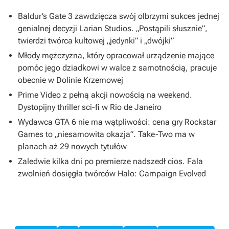
Baldur’s Gate 3 zawdzięcza swój olbrzymi sukces jednej
genialnej decyzji Larian Studios. „Postąpili słusznie”,
twierdzi twórca kultowej „jedynki” i „dwójki”
Młody mężczyzna, który opracował urządzenie mające
pomóc jego dziadkowi w walce z samotnością, pracuje
obecnie w Dolinie Krzemowej
Prime Video z pełną akcji nowością na weekend.
Dystopijny thriller sci-fi w Rio de Janeiro
Wydawca GTA 6 nie ma wątpliwości: cena gry Rockstar
Games to „niesamowita okazja”. Take-Two ma w
planach aż 29 nowych tytułów
Zaledwie kilka dni po premierze nadszedł cios. Fala
zwolnień dosięgła twórców Halo: Campaign Evolved