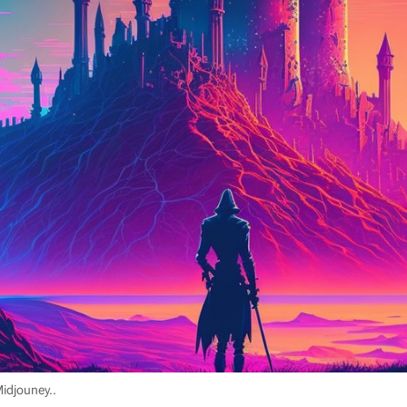
Midjouney.
.