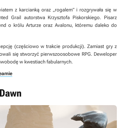
iatem z karcianką oraz „rogalem” i rozgrywała się w
nted Grail
autorstwa Krzysztofa Piskorskiego. Pisarz
end o królu Arturze oraz Avalonu, któremu daleko do
epcję (częściowo w trakcie produkcji). Zamiast gry z
owali się stworzyć pierwszoosobowe RPG. Deweloper
swobodę w kwestiach fabularnych.
teamie
f Dawn