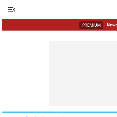

New
PREMIUM