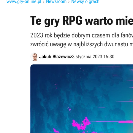
www.gry-online.pl
Newsroom
Newsy o grach


Te gry RPG warto mi
2023 rok będzie dobrym czasem dla fanów R
zwrócić uwagę w najbliższych dwunastu m
Jakub Błażewicz
3 stycznia 2023 16:30