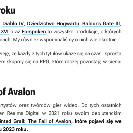
roku
a.
Diablo IV
,
Dziedzictwo Hogwartu
,
Baldur’s Gate III
,
 XVI
oraz
Forspoken
to wszystko produkcje, o których
iącach. My również wspominaliśmy o nich wielokrotnie.
eję, że każdy z tych tytułów ukaże się na czas i sprosta
 skupmy się na RPG, które raczej pozostają w cieniu
 of Avalon
artystów oraz twórców gier wideo. Do tych ostatnich
ken Realms Digital w 2021 roku swoim debiutanckim
inted Grail: The Fall of Avalon
, które pojawi się we
 2023 roku.