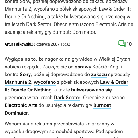
kontra Sony, później doprowadzono do zakazu sprzedaży
Manhunta 2, wycofano z półek sklepowych Law & Order II:
Double Or Nothing, a także bulwersowano się przemocą w
trailerach Dark Sector. Obecnie zmuszono Electronic Arts do
usunięcia reklamy gry Burnout: Dominator.

10
Artur Falkowski
28 czerwca 2007 15:32
Wygląda na to, że nagonka na gry wideo w Wielkiej Brytanii
nabiera rozpędu. Zaczęło się od
sprawy
Kościół Anglii
kontra
Sony
, później doprowadzono do
zakazu
sprzedaży
Manhunta 2
,
wycofano
z półek sklepowych
Law & Order
II: Double Or Nothing
, a także
bulwersowano się
przemocą w trailerach
Dark Sector
. Obecnie zmuszono
Electronic Arts
do usunięcia reklamy gry
Burnout
Dominator
.
Wspomniana reklama przedstawiała zniszczony w
wypadku drogowym samochód sportowy. Pod spodem