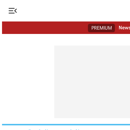

New
PREMIUM