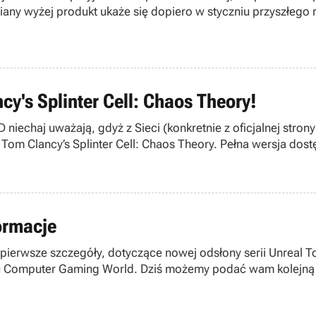
y wyżej produkt ukaże się dopiero w styczniu przyszłego rok
y's Splinter Cell: Chaos Theory!
echaj uważają, gdyż z Sieci (konkretnie z oficjalnej stron
 Tom Clancy’s Splinter Cell: Chaos Theory. Pełna wersja dos
dnia 2004.
ormacje
erwsze szczegóły, dotyczące nowej odsłony serii Unreal To
 Computer Gaming World. Dziś możemy podać wam kolejną po