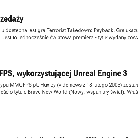
rzedaży
w kolejnym numerze PC-CD w przebojowej cenie
cześnie światowa premiera - tytuł wydany zostanie dopiero na przełomie marca
PS, wykorzystującej Unreal Engine 3
typu MMOFPS pt. Huxley (vide news z 18 lutego 2005) został
ść o tytule Brave New World (Nowy, wspaniały świat). Właśni
Kijong Kang.