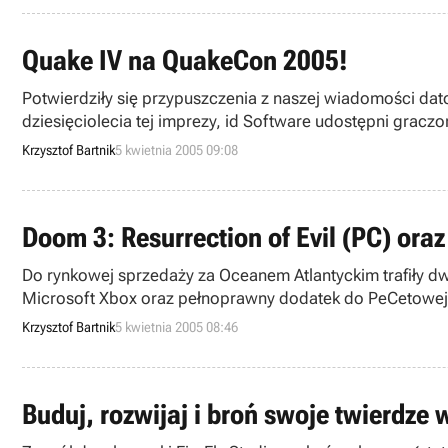
Quake IV na QuakeCon 2005!
Potwierdziły się przypuszczenia z naszej wiadomości da
dziesięciolecia tej imprezy, id Software udostępni gracz
Krzysztof Bartnik
5 kwietnia 2005 09:08
Doom 3: Resurrection of Evil (PC) or
Do rynkowej sprzedaży za Oceanem Atlantyckim trafiły dw
Microsoft Xbox oraz pełnoprawny dodatek do PeCetowej „tr
Krzysztof Bartnik
5 kwietnia 2005 08:46
Buduj, rozwijaj i broń swoje twierdze 