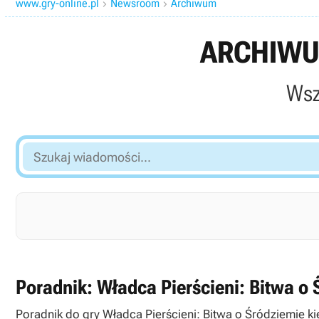
www.gry-online.pl
Newsroom
Archiwum


ARCHIWU
Wsz
Szukaj
wiadomości...
Poradnik: Władca Pierścieni: Bitwa o 
Poradnik do gry Władca Pierścieni: Bitwa o Śródziemie ki