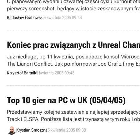
O planowanym wydaniu czwartej części cyklu Burnout oficja
pierwszy screenshot, będący w istocie zeskanowanym fr
jakości, okraszone garścią świeżych informacji tekstowyc
Radosław Grabowski
5 kwietnia 2005 09:44
Koniec prac związanych z Unreal Champ
Już niedługo, bo 11 kwietnia, posiadacze konsol Microso
The Liandri Conflict. Jak poinformował Joe Graf z firmy 
płyta-matka wysłana do tłoczni.
Krzysztof Bartnik
5 kwietnia 2005 09:43
Top 10 gier na PC w UK (05/04/05)
Przedstawiamy kolejne zestawienie najlepiej sprzedający
Track i ELSPA. Poniższa lista jest trzynastą w tym roku i 
Krystian Smoszna
5 kwietnia 2005 09:38