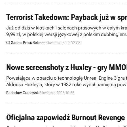
Terrorist Takedown: Payback już w sp
Już od dziś w kioskach i salonach prasowych w całym kraju dostępna jest gra Terrorist Takedown: Payback. Gra ukazuje się 
9,99 zł, w polskiej wersji językowej z polskim dubbingiem. Jest to jedno
krajach Europy Zachodniej oraz Rosji.
CI Games Press Release
5 kwietnia 2005 12:08
Nowe screenshoty z Huxley - gry MMOF
Powstająca w oparciu o technologię Unreal Engine 3 gra 
Aldousa Huxley’a, który w 1932 roku wydał pamiętną powie
developerów z firmy Webzen – tak przynajmniej twierdzi 
Radosław Grabowski
5 kwietnia 2005 10:55
Oficjalna zapowiedź Burnout Revenge