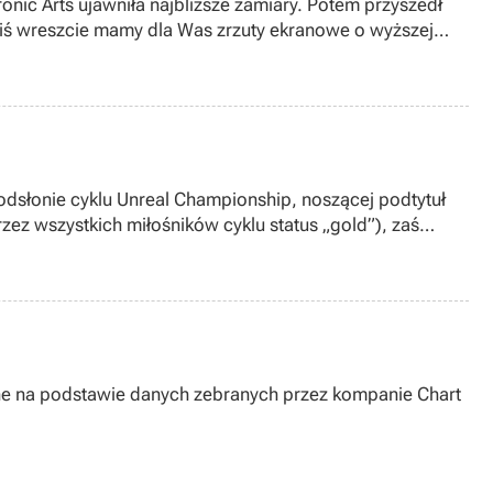
onic Arts ujawniła najbliższe zamiary. Potem przyszedł
iś wreszcie mamy dla Was zrzuty ekranowe o wyższej
odsłonie cyklu Unreal Championship, noszącej podtytuł
zez wszystkich miłośników cyklu status „gold”), zaś
wane na podstawie danych zebranych przez kompanie Chart