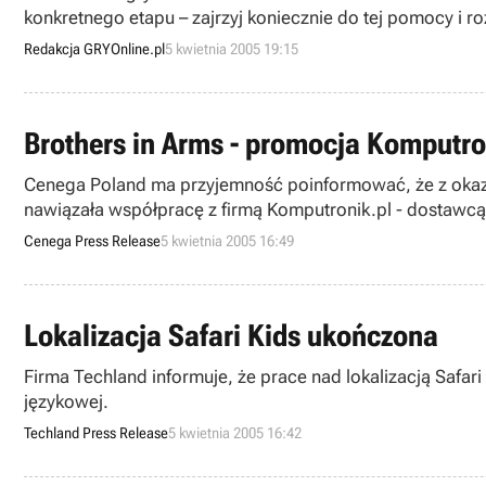
konkretnego etapu – zajrzyj koniecznie do tej pomocy i ro
Redakcja GRYOnline.pl
5 kwietnia 2005 19:15
Brothers in Arms - promocja Komputro
Cenega Poland ma przyjemność poinformować, że z okazji 
nawiązała współpracę z firmą Komputronik.pl - dostawcą
Cenega Press Release
5 kwietnia 2005 16:49
Lokalizacja Safari Kids ukończona
Firma Techland informuje, że prace nad lokalizacją Safari
językowej.
Techland Press Release
5 kwietnia 2005 16:42