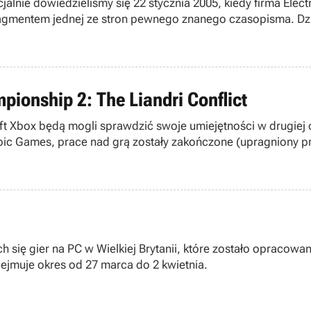
lnie dowiedzieliśmy się 22 stycznia 2005, kiedy firma Electr
agmentem jednej ze stron pewnego znanego czasopisma. Dz
h.
ionship 2: The Liandri Conflict
ft Xbox będą mogli sprawdzić swoje umiejętności w drugiej 
Epic Games, prace nad grą zostały zakończone (upragniony pr
ch się gier na PC w Wielkiej Brytanii, które zostało opraco
obejmuje okres od 27 marca do 2 kwietnia.