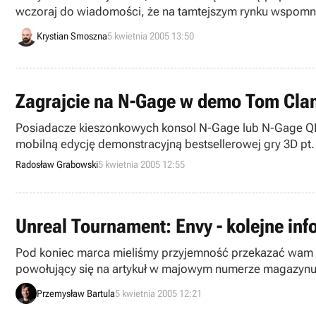
wczoraj do wiadomości, że na tamtejszym rynku wspomnian
Krystian Smoszna
5 kwietnia 2005 13:50
Zagrajcie na N-Gage w demo Tom Clanc
Posiadacze kieszonkowych konsol N-Gage lub N-Gage QD ni
mobilną edycję demonstracyjną bestsellerowej gry 3D pt.
po raz pierwszy o dziele firmy Gameloft pisaliśmy 12 gru
Radosław Grabowski
5 kwietnia 2005 12:55
Unreal Tournament: Envy - kolejne inf
Pod koniec marca mieliśmy przyjemność przekazać wam pi
powołujący się na artykuł w majowym numerze magazynu
Przemysław Bartula
5 kwietnia 2005 12:21