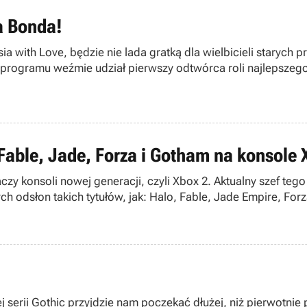
a Bonda!
ia with Love, będzie nie lada gratką dla wielbicieli stary
i programu weźmie udział pierwszy odtwórca roli najlepszego
Fable, Jade, Forza i Gotham na konsole 
czy konsoli nowej generacji, czyli Xbox 2. Aktualny szef te
h odsłon takich tytułów, jak: Halo, Fable, Jade Empire, For
ej serii Gothic przyjdzie nam poczekać dłużej, niż pierwot