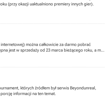
u (przy okazji uaktualniono premiery innych gier).
y internetowej) można całkowicie za darmo pobrać
tępna jest w sprzedaży od 23 marca bieżącego roku, a my
urnament, których źródłem był serwis Beyondunreal,
rcję informacji na ten temat.