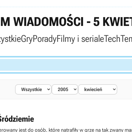
M WIADOMOŚCI - 5 KWIET
ystkie
Gry
Porady
Filmy i seriale
Tech
Te
Śródziemie
erowany jest do osób, które natrafiły w grze na tak zwany m