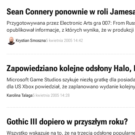
Sean Connery ponownie w roli James
Przygotowywana przez Electronic Arts gra 007: From Russ
opublikował informacje, z których wynika, że w produkcj
nagra wszystkie partie wokalne do tego programu.
Krystian Smoszna
5 kwietnia 2005 14:42
Zapowiedziano kolejne odsłony Halo, 
Microsoft Game Studios szykuje niezłą gratkę dla posiada
dla US Xbox powiedział, że zaplanowano wydanie kolejnyc
Karolina Talaga
5 kwietnia 2005 14:28
Gothic III dopiero w przyszłym roku?
Wszystko wskazuje na to, że na trzecią odsłonę popularn