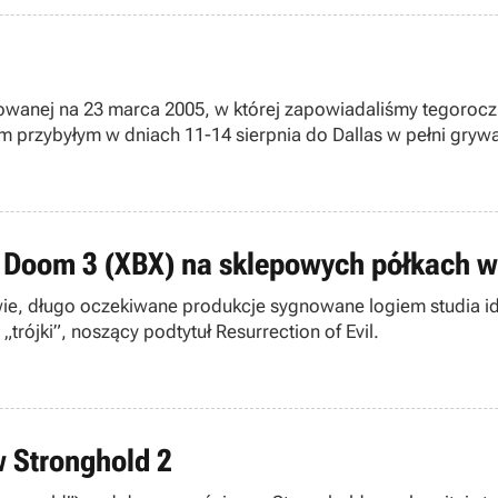
towanej na 23 marca 2005, w której zapowiadaliśmy tegorocz
om przybyłym w dniach 11-14 sierpnia do Dallas w pełni gryw
az Doom 3 (XBX) na sklepowych półkach 
ie, długo oczekiwane produkcje sygnowane logiem studia id 
ójki”, noszący podtytuł Resurrection of Evil.
w Stronghold 2