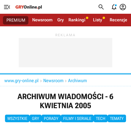




Newsroom
Gry
Rankingi
Listy
Recenzje
PREMIUM
www.gry-online.pl
Newsroom
Archiwum


ARCHIWUM WIADOMOŚCI - 6
KWIETNIA 2005
WSZYSTKIE
GRY
PORADY
FILMY I SERIALE
TECH
TEMATY