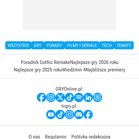
WSZYSTKIE
GRY
PORADY
FILMY I SERIALE
TECH
TEMATY
Poradnik Gothic Remake
Najlepsze gry 2026 roku
Najlepsze gry 2025 roku
Wiedźmin 4
Najbliższe premiery
GRYOnline.pl:
tvgry.pl:
O nas
Regulamin
Polityka redakcyjna