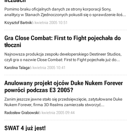
liczbach
Pomimo braku oficjalnych danych ze strony korporacji Sony,
analitycy w Stanach Zjednoczonych pokusili się o sprawdzenie ilości
sprzedanych egzemplarzy nowej, przenośnej konsoli PSP na
Krzysztof Bartnik
6 kwietnia 2005 10:51
tamtejszym rynku. Według ankiet przeprowadzonych wśród
największych amerykańskich sprzedawców tej platformy, w
pierwszym tygodniu po debiucie ów handheld trafił do rąk około
Gra Close Combat: First to Fight pojechała do
475-575 tysiąca osób.
tłoczni
Najnowsza produkcja zespołu developerskiego Destineer Studios,
czyli gra o nazwie Close Combat: First to Fight pojechała już do
tłoczni. Światowa premiera tego produktu w wersji na PC i konsole
Karolina Talaga
6 kwietnia 2005 10:41
Xbox nastąpi 19 kwietnia. Natomiast w Polsce tytuł ten pojawi się
dzięki firmie Cenega Poland. Niestety nie wiemy jeszcze kiedy.
Anulowany projekt ojców Duke Nukem Forever
powróci podczas E3 2005?
Zanim jeszcze jawne stało się przedsięwzięcie, zatytułowane Duke
Nukem Forever, firma 3D Realms zamierzała stworzyć
trójwymiarową grę akcji pt. Prey. Jednakże właśnie kolejny „Książę”
Radosław Grabowski
6 kwietnia 2005 09:44
spowodował, iż postanowiono przerwać pracę nad rzeczoną
pozycją. Według ostatnich informacji prosto z renomowanego
serwisu CNN/Money, projekt został wznowiony – efekty ujrzymy
SWAT 4 już jest!