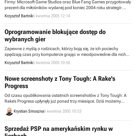
Firmy: Microsoft Game Studios oraz Blue Fang Games przygotowały
prezent dla miłośników wydanej pod koniec 2004 roku strategii-
ekonomicznej, pt. Zoo Tycoon 2. Otóż wszyscy gracze posiadający
Krzysztof Bartnik
6 kwietnia 2005 12:14
dostęp do Internetu mogą teraz pobrać z poziomu gry zupełnie
nową, wiosenną scenerię.
Oprogramowanie blokujące dostęp do
wybranych gier
Zapewne z myślą o rodzicach, którzy boją się, że ich pociechy
spędzają czas przy komputerze grając w nieodpowiednie dla nich
pozycje elektroniczno-rozrywkowe, firma SMARTguard Software
Krzysztof Bartnik
6 kwietnia 2005 10:56
przygotowała nowy produkt o nazwie Wallfly. Zdaniem developera,
ten program skutecznie blokuje dostęp do gier zawierających
elementy przemocy czy treści o podłożu seksualnym.
Nowe screenshoty z Tony Tough: A Rake's
Progress
Od czasu opublikowania ostatnich screenshotów z Tony Tough: A
Rake’s Progress upłynęły już ponad trzy miesiące. Dziś możemy
zaserwować Wam kolejną dawkę w postaci trzech, świeżutkich
Krystian Smoszna
6 kwietnia 2005 10:53
jeszcze obrazków.
Sprzedaż PSP na amerykańskim rynku w