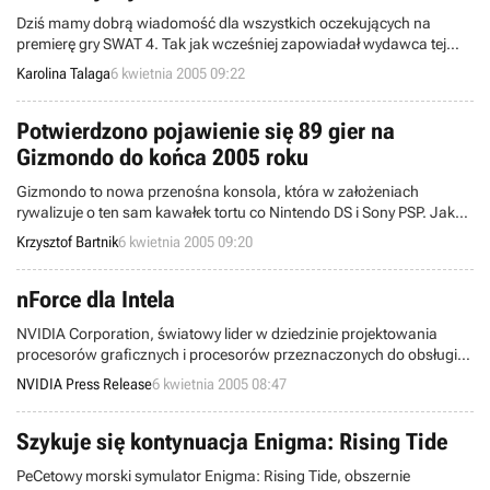
ponoć w trakcie majowych targów E3 2005.
Dziś mamy dobrą wiadomość dla wszystkich oczekujących na
premierę gry SWAT 4. Tak jak wcześniej zapowiadał wydawca tej
produkcji - Vivendi Universal Games, tak też się stało i wczoraj tytuł
Karolina Talaga
6 kwietnia 2005 09:22
ten trafił do amerykańskich sklepów w cenie 49,99 $. Polscy gracze
muszą uzbroić się w cierpliwość, ale na krótko, ponieważ premiera
tego produktu u nas odbędzie się już 14 kwietnia.
Potwierdzono pojawienie się 89 gier na
Gizmondo do końca 2005 roku
Gizmondo to nowa przenośna konsola, która w założeniach
rywalizuje o ten sam kawałek tortu co Nintendo DS i Sony PSP. Jak
na razie, omawiany handheld może tylko pozazdrościć konkurencji
Krzysztof Bartnik
6 kwietnia 2005 09:20
sukcesów, jednak szefowie projektu nie chcą przedwcześnie
składać broni i zapowiedzieli, że do końca tego roku Gizmondo
zostanie wsparte przynajmniej 89 grami.
nForce dla Intela
NVIDIA Corporation, światowy lider w dziedzinie projektowania
procesorów graficznych i procesorów przeznaczonych do obsługi
multimediów cyfrowych, wprowadził dzisiaj na rynek najnowszy
NVIDIA Press Release
6 kwietnia 2005 08:47
chipset NVIDIA nForce4 SLI Intel Edition przeznaczony dla
komputerów z procesorami firmy Intel.
Szykuje się kontynuacja Enigma: Rising Tide
PeCetowy morski symulator Enigma: Rising Tide, obszernie