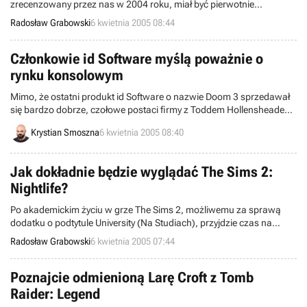
zrecenzowany przez nas w 2004 roku, miał być pierwotnie
przeznaczony do masowej internetowej zabawy. Jednak ostatecznie
Radosław Grabowski
6 kwietnia 2005 08:44
udostępniono użytkownikom jedynie tryb single-player. Developerzy
z Tesseraction Games zamierzają mimo wszystko w przyszłości
powrócić do zarzuconego pomysłu, ale wcześniej chcą
Członkowie id Software myślą poważnie o
przygotować jeszcze sequel wspomnianej gry.
rynku konsolowym
Mimo, że ostatni produkt id Software o nazwie Doom 3 sprzedawał
się bardzo dobrze, czołowe postaci firmy z Toddem Hollensheadem
na czele, poważnie zastanawiają się nad zmianą platformy, na które
Krystian Smoszna
6 kwietnia 2005 08:40
powstawać będą ich nowe gry.
Jak dokładnie będzie wyglądać The Sims 2:
Nightlife?
Po akademickim życiu w grze The Sims 2, możliwemu za sprawą
dodatku o podtytule University (Na Studiach), przyjdzie czas na
imprezowanie po zmierzchu w produkcie pt. The Sims 2: Nightlife.
Radosław Grabowski
6 kwietnia 2005 07:44
Wstępnie poruszyliśmy temat nowego rozszerzenia dnia 28 lutego
2005, a teraz prezentujemy Szanownym Czytelnikom świeżą porcję
materiałów tekstowo-graficznych.
Poznajcie odmienioną Larę Croft z Tomb
Raider: Legend