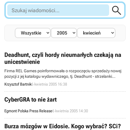

Szukaj
wiadomości...
Deadhunt, czyli hordy nieumarłych czekają na
unicestwienie
Firma REL Games poinformowała o rozpoczęciu sprzedaży nowej
pozycji z jej katalogu wydawniczego, tj. Deadhunt - strzelanki
pierwszoosobowej (gra akcji/FPS), stawiającej głównie na
Krzysztof Bartnik
6 kwietnia 2005 16:38
dynamiczną wymianę ognia i likwidowanie zastępów nieumarłych.
Celem gracza jest bowiem ocalenie ostatniego bastionu ludzkości
przed hordą szkieletorów oraz zombie.
CyberGRA to nie żart
Egmont Polska Press Release
6 kwietnia 2005 14:30
Burza mózgów w Eidosie. Kogo wybrać? SCi?