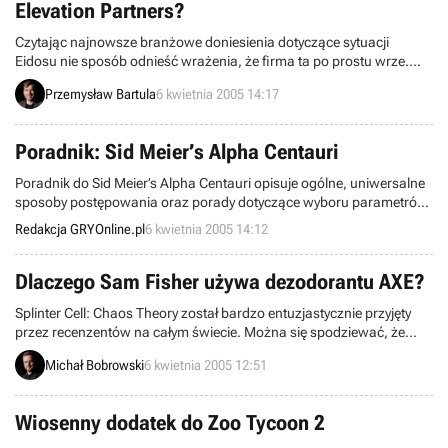
Elevation Partners?
Czytając najnowsze branżowe doniesienia dotyczące sytuacji
Eidosu nie sposób odnieść wrażenia, że firma ta po prostu wrze.
Jak wiemy, niedawno SCi oraz Elevation Partners złożyły oferty
Przemysław Bartula
6 kwietnia 2005 14:17
przejęcia podupadłego brytyjskiego wydawcy, a zarząd Eidosu,
nadal nie zdecydował się na przyjęcie żadnej z nich. Co więcej
niektórzy udziałowcy, poirytowani tym, że oferta SCi, dużo
Poradnik: Sid Meier’s Alpha Centauri
korzystniejsza niż Elevation Partners, ciągle nie została
zaakceptowana rozważają wyrzucenie na bruk członków zarządu
Poradnik do Sid Meier’s Alpha Centauri opisuje ogólne, uniwersalne
firmy.
sposoby postępowania oraz porady dotyczące wyboru parametrów
rozgrywki, wyboru frakcji i innych podstawowych aspektów gry.
Redakcja GRYOnline.pl
6 kwietnia 2005 14:12
Poradnik przeznaczony jest raczej dla początkujących graczy. Jest
to drugi publikowany przez nas poradnik do gry, która ma już swoje
lata.
Dlaczego Sam Fisher używa dezodorantu AXE?
Splinter Cell: Chaos Theory został bardzo entuzjastycznie przyjęty
przez recenzentów na całym świecie. Można się spodziewać, że
pozytywne komentarze i opinie bardzo dobrze wpłyną na poziom
Michał Bobrowski
6 kwietnia 2005 12:51
sprzedaży tego tytułu. Jak się okazuje, sytuacja ta cieszy nie tylko
właścicieli Ubi Softu ale również decydentów w firmach, których
część na pierwszy rzut oka ma mało wspólnego z grami
Wiosenny dodatek do Zoo Tycoon 2
komputerowymi...