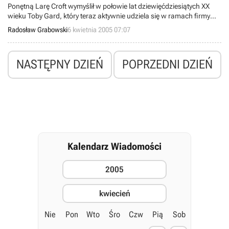
Ponętną Larę Croft wymyślił w połowie lat dziewięćdziesiątych XX
wieku Toby Gard, który teraz aktywnie udziela się w ramach firmy
Crystal Dynamics przy tworzeniu kolejnej części słynnej serii Tomb
Radosław Grabowski
6 kwietnia 2005 07:07
Raider o podtytule Legend. Na temat niniejszej gry pisaliśmy już
przed pięcioma dniami, ale dziś chcielibyśmy przedstawić
dodatkowe informacje tekstowe wraz z nowym wizerunkiem
NASTĘPNY DZIEŃ
POPRZEDNI DZIEŃ
seksownej pani archeolog.
Kalendarz Wiadomości
2005
kwiecień
Nie
Pon
Wto
Śro
Czw
Pią
Sob