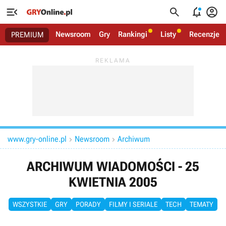




Newsroom
Gry
Rankingi
Listy
Recenzje
PREMIUM
www.gry-online.pl
Newsroom
Archiwum


ARCHIWUM WIADOMOŚCI - 25
KWIETNIA 2005
WSZYSTKIE
GRY
PORADY
FILMY I SERIALE
TECH
TEMATY