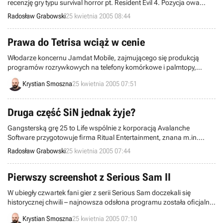
recenzję gry typu survival horror pt. Resident Evil 4. Pozycja owa
przeznaczona jest dla stacjonarnej platformy Nintendo GameCube i
Radosław Grabowski
25 kwietnia 2005 08:44
otrzymała rekomendację GRY-OnLine. Proste odzwierciedlenie
bardzo wysokiej jakości niniejszego produktu stanowi ciągle
rosnąca liczba sprzedanych egzemplarzy. Właśnie został osiągnięty
Prawa do Tetrisa wciąż w cenie
kolejny rekord.
Włodarze koncernu Jamdat Mobile, zajmującego się produkcją
programów rozrywkowych na telefony komórkowe i palmtopy,
postanowili utrudnić życie rywalom z branży. Przed kilkoma dniami,
Krystian Smoszna
25 kwietnia 2005 07:51
firma dokonała przejęcia konkurencyjnego producenta, studio Blue
Lava Wireless, a teraz stała się jedynym właścicielem praw do
wykorzystywania marki Tetris w produkcjach przeznaczonych na
Druga część SiN jednak żyje?
komórki. I to przez 15 lat.
Gangsterską grę 25 to Life wspólnie z korporacją Avalanche
Software przygotowuje firma Ritual Entertainment, znana m.in.
dzięki pozycji typu FPS o nazwie SiN z 1998 roku. Swego czasu
Radosław Grabowski
25 kwietnia 2005 07:44
planowano wypuszczenie sequela tego ostatniego produktu, ale
prace developerskie zarzucono przed niespełna dwoma laty.
Niewykluczone jednak, że pomysł uległ reaktywacji.
Pierwszy screenshot z Serious Sam II
W ubiegły czwartek fani gier z serii Serious Sam doczekali się
historycznej chwili – najnowsza odsłona programu została oficjalnie
zapowiedziana. Dzisiaj mamy dla Was kolejną dobrą wiadomość –
Krystian Smoszna
25 kwietnia 2005 07:10
w sieci pojawił się pierwszy screenshot.