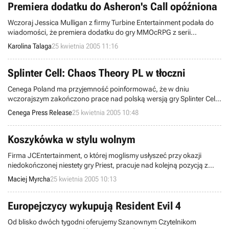
Premiera dodatku do Asheron's Call opóźniona
Wczoraj Jessica Mulligan z firmy Turbine Entertainment podała do
wiadomości, że premiera dodatku do gry MMOcRPG z serii
Asheron's Call o podtytule Throne of Destiny będzie opóźniona.
Karolina Talaga
25 kwietnia 2005 11:16
Pierwotnie zaplanowano debiut tego produktu na 11 maja,
natomiast teraz wiadomo, że pojawi się on w sklepach dopiero 18
lipca.
Splinter Cell: Chaos Theory PL w tłoczni
Cenega Poland ma przyjemność poinformować, że w dniu
wczorajszym zakończono prace nad polską wersją gry Splinter Cell:
Chaos Theory, a dysk master został przekazany do tłoczni. Premiera
Cenega Press Release
25 kwietnia 2005 10:48
gorąco oczekiwanego hitu firmy Ubisoft wyznaczona została na
dzień 27 kwietnia (najbliższa środa), a wychodząc na przeciw
oczekiwaniom graczy, Cenega zdecydowała się na wydanie gry w
Koszykówka w stylu wolnym
dwóch wersjach językowych do wyboru.
Firma JCEntertainment, o której moglismy usłyszeć przy okazji
niedokończonej niestety gry Priest, pracuje nad kolejną pozycją z
gatunku MMO. Tym razem będzie to online'owa koszykówa w stylu
Maciej Myrcha
25 kwietnia 2005 10:13
wolnym - uliczna gra, w której zmierzy się 3 na 3 graczy. Publiczny
pokaz FreeStyle Street Baseketball odbędzie się na targach E3.
Europejczycy wykupują Resident Evil 4
Od blisko dwóch tygodni oferujemy Szanownym Czytelnikom