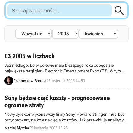

Szukaj
wiadomości...
E3 2005 w liczbach
Już niedługo, bo w połowie maja bieżącego roku odbędą się
największe targi gier - Electronic Entertainment Expo (E3). W tym
roku wydają się być one jeszcze bardziej atrakcyjne i istotne,
Przemysław Bartula
25 kwietnia 2005 14:50
ponieważ to właśnie na nich mają zostać po raz pierwszy pokazane
konsole nowej generacji, tj. Xbox360, PS3 oraz prawdopodobnie
Nintendo Revolution. Ponadto, jak pokazują wyniki ankiety
Sony będzie ciąć koszty - prognozowane
przeprowadzanej wśród wystawców, na targach pokazana
ogromne straty
zostanie także ogromna liczna nowych produktów.
Nowy dyrektor wykonawczy firmy Sony, Howard Stringer, musi być
przygotowany na kolejne cięcia kosztów. Jak przewidują analitycy
rynku (patrz raport Bloomberga), w kwartale zakończonym 31
Maciej Myrcha
25 kwietnia 2005 13:25
marca firma zanotowała największe od dwóch lat straty,