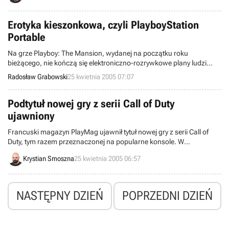
Erotyka kieszonkowa, czyli PlayboyStation
Portable
Na grze Playboy: The Mansion, wydanej na początku roku
bieżącego, nie kończą się elektroniczno-rozrywkowe plany ludzi
Hugh Hefnera. Markę spod znaku charakterystycznego króliczka
Radosław Grabowski
25 kwietnia 2005 07:07
związano teraz bowiem z kieszonkową konsolą PSP, uruchamiając
niezwykły internetowy serwis z materiałami o tematyce erotycznej.
Podtytuł nowej gry z serii Call of Duty
ujawniony
Francuski magazyn PlayMag ujawnił tytuł nowej gry z serii Call of
Duty, tym razem przeznaczonej na popularne konsole. W
zapowiedziach prasowych firmy Activision, od dłuższego czasu
Krystian Smoszna
25 kwietnia 2005 06:57
przewijają się informacje na temat nie jednego, ale dwóch
programów, wykorzystujących znaną markę. O ile jednak wieści o
CoD 2 pojawiają się ostatnio regularnie, tak druga gra traktowana
była po macoszemu. Aż do teraz.
NASTĘPNY DZIEŃ
POPRZEDNI DZIEŃ