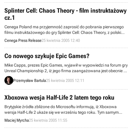
szacowane na 506 milionów Euro!
Splinter Cell: Chaos Theory - film instruktażowy
cz.1
Cenega Poland ma przyjemność zaprosić do pobrania pierwszego
filmu instruktażowego do gry Splinter Cell: Chaos Theory, z polskim
komentarzem Mirosława Baki.
Cenega Press Release
25 kwietnia 2005 12:40
Co nowego szykuje Epic Games?
Mike Capps, prezes Epic Games, wyjawił w wypowiedzi na forum gry
Unreal Championship 2, iż jego firma zaangażowana jest obecnie w
developing całkowicie nowej gry, niezwiązanej z dotychczasowymi
Przemysław Bartula
25 kwietnia 2005 12:11
produkcjami spod znaku Unreal. Równolegle opracowywany jest
również, opisywany już przez nas, Unreal Tournament: Envy.
Xboxowa wesja Half-Life 2 latem tego roku
Brytyjskie źródła zbliżone do Microsoftu informują, iż Xboxowa
wersja Half-Life 2 ukaże się we wrześniu tego roku. Tym samym
zdementowane zostały pogłoski, iż Half-Life 2 będzie premierowym
Maciej Myrcha
25 kwietnia 2005 11:55
tytułem Xboxa 360. Informacja ta została potwierdzona przez pana
Lombardiego, który jednak nie sprecyzował daty wydania gry.