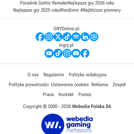
Poradnik Gothic Remake
Najlepsze gry 2026 roku
Najlepsze gry 2025 roku
Wiedźmin 4
Najbliższe premiery
GRYOnline.pl:
tvgry.pl:
O nas
Regulamin
Polityka redakcyjna
Polityka prywatności
Ustawienia cookies
Reklama
Zespół
Praca
Kontakt
Pomoc
Copyright © 2000 -
2026
Webedia Polska SA