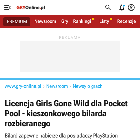




Newsroom
Gry
Rankingi
Listy
Recenzje
PREMIUM
www.gry-online.pl
Newsroom
Newsy o grach


Licencja Girls Gone Wild dla Pocket
Pool - kieszonkowego bilarda
rozbieranego
Bilard zapewne nabierze dla posiadaczy PlayStation