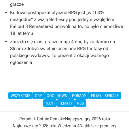
gracze
Kultowe postapokaliptyczne RPG jest „w 100%
niezgodne” z wizją Bethesdy pod jednym względem.
Fallout 3 Remastered pozwoli na to, co było niemożliwe
18 lat temu
Zaczęło się dziś, gracze mają 4 dni, by za darmo na
Steam zdobyć świetnie oceniane RPG fantasy od
polskiego wydawcy. To prezent z okazji ważnego
ogłoszenia
WSZYSTKIE
GRY
COOLDOWN
PORADY
FILMY I SERIALE
TECH
TEMATY
RSS
Poradnik Gothic Remake
Najlepsze gry 2026 roku
Najlepsze gry 2025 roku
Wiedźmin 4
Najbliższe premiery