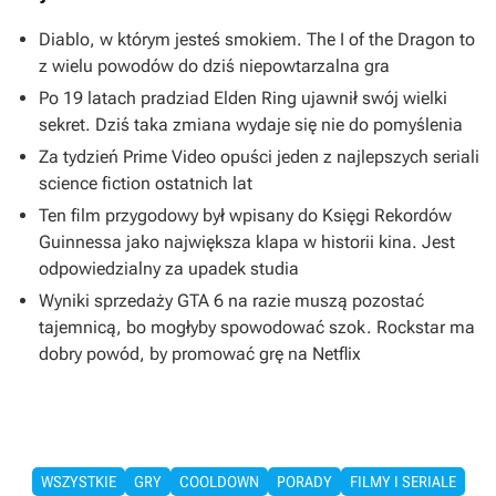
Diablo, w którym jesteś smokiem. The I of the Dragon to
z wielu powodów do dziś niepowtarzalna gra
Po 19 latach pradziad Elden Ring ujawnił swój wielki
sekret. Dziś taka zmiana wydaje się nie do pomyślenia
Za tydzień Prime Video opuści jeden z najlepszych seriali
science fiction ostatnich lat
Ten film przygodowy był wpisany do Księgi Rekordów
Guinnessa jako największa klapa w historii kina. Jest
odpowiedzialny za upadek studia
Wyniki sprzedaży GTA 6 na razie muszą pozostać
tajemnicą, bo mogłyby spowodować szok. Rockstar ma
dobry powód, by promować grę na Netflix
WSZYSTKIE
GRY
COOLDOWN
PORADY
FILMY I SERIALE