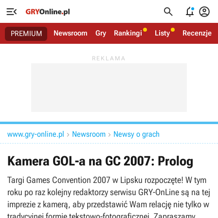




Newsroom
Gry
Rankingi
Listy
Recenzje
PREMIUM
www.gry-online.pl
Newsroom
Newsy o grach


Kamera GOL-a na GC 2007: Prolog
Targi Games Convention 2007 w Lipsku rozpoczęte! W tym
roku po raz kolejny redaktorzy serwisu GRY-OnLine są na tej
imprezie z kamerą, aby przedstawić Wam relację nie tylko w
tradycyjnej formie tekstowo-fotograficznej. Zapraszamy