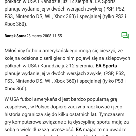
półkach w USA i Kanadzie już 12 sierpnia. EA Sports
planuje wydanie jej w dwóch wersjach zwykłej (PSP, PS2,
PS3, Nintendo DS, Wii, Xbox 360) i specjalnej (tylko PS3 i
Xbox 360).

Bartek Sarna
28 marca 2008 11:55
Miłośnicy futbolu amerykańskiego mogą się cieszyć, że
kolejna odsłona z serii gier o nim pojawi się na sklepowych
półkach w USA i Kanadzie już 12 sierpnia.
EA Sports
planuje wydanie jej w dwóch wersjach zwykłej (PSP, PS2,
PS3, Nintendo DS, Wii, Xbox 360) i specjalnej (tylko PS3 i
Xbox 360).
W USA futbol amerykański jest bardzo popularną grą
zespołową, w Polsce dopiero zaczyna raczkować i jego
historia ogranicza się do kilku ostatnich lat. Tymczasem
gry komputerowe związane z tą dyscypliną sportu mają za
sobą o wiele dłuższą przeszłość.
EA
mając to na uwadze