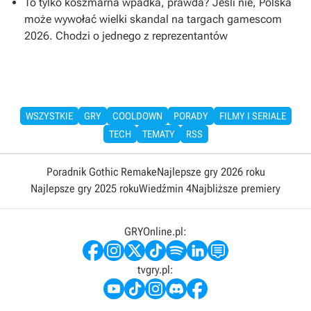
To tylko koszmarna wpadka, prawda? Jeśli nie, Polska
może wywołać wielki skandal na targach gamescom
2026. Chodzi o jednego z reprezentantów
WSZYSTKIE
GRY
COOLDOWN
PORADY
FILMY I SERIALE
TECH
TEMATY
RSS
Poradnik Gothic Remake
Najlepsze gry 2026 roku
Najlepsze gry 2025 roku
Wiedźmin 4
Najbliższe premiery
GRYOnline.pl:
tvgry.pl: