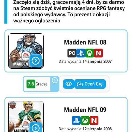
Zaczęło się dziś, gracze mają 4 dni, by za darmo
na Steam zdobyć świetnie oceniane RPG fantasy
od polskiego wydawcy. To prezent z okazji
ważnego ogłoszenia
Madden NFL 08

Data wydania:
14 sierpnia 2007



7.6
Oceń Grę
Gracze
Madden NFL 09

Data wydania:
12 sierpnia 2008