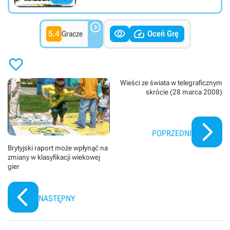



5.4
Oceń Grę
Gracze

Wieści ze świata w telegraficznym
skrócie (28 marca 2008)
POPRZEDNI
Brytyjski raport może wpłynąć na
zmiany w klasyfikacji wiekowej
gier
NASTĘPNY