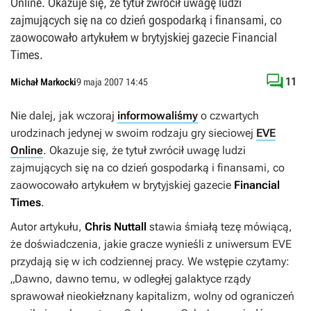
Online. Okazuje się, że tytuł zwrócił uwagę ludzi
zajmujących się na co dzień gospodarką i finansami, co
zaowocowało artykułem w brytyjskiej gazecie Financial
Times.

11
Michał Markocki
9 maja 2007 14:45
Nie dalej, jak wczoraj
informowaliśmy
o czwartych
urodzinach jedynej w swoim rodzaju gry sieciowej
EVE
Online
. Okazuje się, że tytuł zwrócił uwagę ludzi
zajmujących się na co dzień gospodarką i finansami, co
zaowocowało artykułem w brytyjskiej gazecie
Financial
Times
.
Autor artykułu,
Chris Nuttall
stawia śmiałą tezę mówiącą,
że doświadczenia, jakie gracze wynieśli z uniwersum
EVE
przydają się w ich codziennej pracy. We wstępie czytamy:
„Dawno, dawno temu, w odległej galaktyce rządy
sprawował nieokiełznany kapitalizm, wolny od ograniczeń