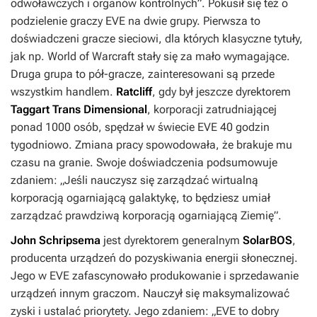
odwoławczych i organów kontrolnych”.
Pokusił się też o
podzielenie graczy
EVE
na dwie grupy. Pierwsza to
doświadczeni gracze sieciowi, dla których klasyczne tytuły,
jak np.
World of Warcraft
stały się za mało wymagające.
Druga grupa to pół-gracze, zainteresowani są przede
wszystkim handlem.
Ratcliff
, gdy był jeszcze dyrektorem
Taggart Trans Dimensional
, korporacji zatrudniającej
ponad 1000 osób, spędzał w świecie
EVE
40 godzin
tygodniowo. Zmiana pracy spowodowała, że brakuje mu
czasu na granie. Swoje doświadczenia podsumowuje
zdaniem:
„Jeśli nauczysz się zarządzać wirtualną
korporacją ogarniającą galaktykę, to będziesz umiał
zarządzać prawdziwą korporacją ogarniającą Ziemię”.
John Schripsema
jest dyrektorem generalnym
SolarBOS
,
producenta urządzeń do pozyskiwania energii słonecznej.
Jego w
EVE
zafascynowało produkowanie i sprzedawanie
urządzeń innym graczom. Nauczył się maksymalizować
zyski i ustalać priorytety. Jego zdaniem:
„EVE to dobry