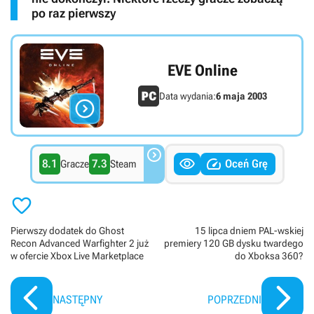
po raz pierwszy
EVE Online
Data wydania:
6 maja 2003




8.1
7.3
Oceń Grę
Gracze
Steam

Pierwszy dodatek do Ghost
15 lipca dniem PAL-wskiej
Recon Advanced Warfighter 2 już
premiery 120 GB dysku twardego
w ofercie Xbox Live Marketplace
do Xboksa 360?
NASTĘPNY
POPRZEDNI