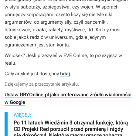
w stylu sabotaży, szpiegostwa, czy wojen. W sporach
pomiędzy korporacjami często liczy się nie tyle siła
argumentów, co argumenty siły, czyli pancerniki,
lotniskowce, działa, rakiety, myśliwce, itd. Każdy musi
sobie jakoś radzić w uniwersum, gdzie jedynym
ograniczeniem jest stan konta.
Wniosek? Jeśli przeżyłeś w
EVE Online
, to przeżyjesz w
realu.
Cały artykuł jest dostępny
tutaj
.
Dziękujemy za przeczytanie artykułu.
Ustaw GRYOnline.pl jako preferowane źródło wiadomości
w Google
WIĘCEJ:
Po 11 latach Wiedźmin 3 otrzymał funkcję, którą
CD Projekt Red porzucił przed premierą i nigdy
nie dokończył. Niektóre rzeczy gracze zobaczą