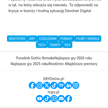
w tył, na który odważa się niewielu. To odpowiedź na
kryzys w branży i trudną sytuację Devolver Digital
WSZYSTKIE
GRY
COOLDOWN
PORADY
FILMY I SERIALE
TECH
TEMATY
RSS
Poradnik Gothic Remake
Najlepsze gry 2026 roku
Najlepsze gry 2025 roku
Wiedźmin 4
Najbliższe premiery
GRYOnline.pl:
tvgry.pl: