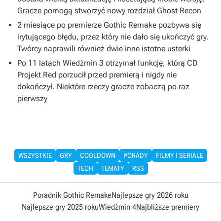
Gracze pomogą stworzyć nowy rozdział Ghost Recon
2 miesiące po premierze Gothic Remake pozbywa się
irytującego błędu, przez który nie dało się ukończyć gry.
Twórcy naprawili również dwie inne istotne usterki
Po 11 latach Wiedźmin 3 otrzymał funkcję, którą CD
Projekt Red porzucił przed premierą i nigdy nie
dokończył. Niektóre rzeczy gracze zobaczą po raz
pierwszy
WSZYSTKIE
GRY
COOLDOWN
PORADY
FILMY I SERIALE
TECH
TEMATY
RSS
Poradnik Gothic Remake
Najlepsze gry 2026 roku
Najlepsze gry 2025 roku
Wiedźmin 4
Najbliższe premiery