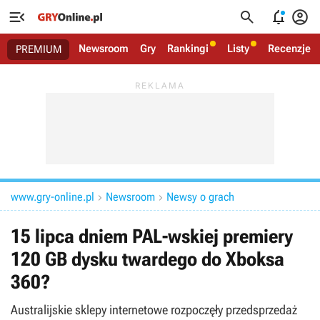




Newsroom
Gry
Rankingi
Listy
Recenzje
PREMIUM
www.gry-online.pl
Newsroom
Newsy o grach


15 lipca dniem PAL-wskiej premiery
120 GB dysku twardego do Xboksa
360?
Australijskie sklepy internetowe rozpoczęły przedsprzedaż