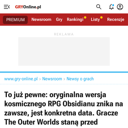




Newsroom
Gry
Rankingi
Listy
Recenzje
PREMIUM
www.gry-online.pl
Newsroom
Newsy o grach


To już pewne: oryginalna wersja
kosmicznego RPG Obsidianu znika na
zawsze, jest konkretna data. Gracze
The Outer Worlds staną przed