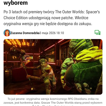
wyborem
Po 3 latach od premiery twórcy The Outer Worlds: Spacer's
Choice Edition udostępniają nowe patche. Wkrótce
oryginalna wersja gry nie będzie dostępna do zakupu.

Zuzanna Domeradzka
3 maja 2026 18:10
To już pewne: oryginalna wersja kosmicznego RPG Obsidianu znika na
zawsze, jest konkretna data. Gracze The Outer Worlds staną przed wyborem