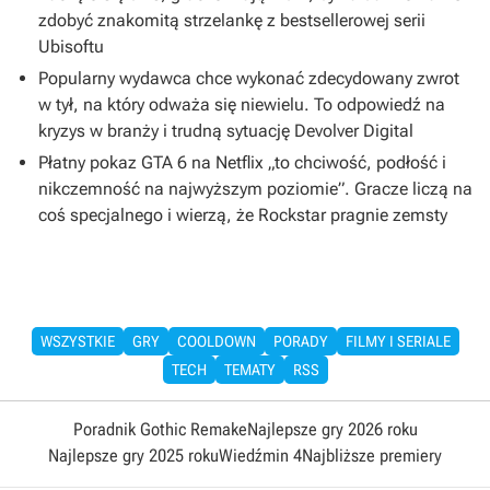
zdobyć znakomitą strzelankę z bestsellerowej serii
Ubisoftu
Popularny wydawca chce wykonać zdecydowany zwrot
w tył, na który odważa się niewielu. To odpowiedź na
kryzys w branży i trudną sytuację Devolver Digital
Płatny pokaz GTA 6 na Netflix „to chciwość, podłość i
nikczemność na najwyższym poziomie”. Gracze liczą na
coś specjalnego i wierzą, że Rockstar pragnie zemsty
WSZYSTKIE
GRY
COOLDOWN
PORADY
FILMY I SERIALE
TECH
TEMATY
RSS
Poradnik Gothic Remake
Najlepsze gry 2026 roku
Najlepsze gry 2025 roku
Wiedźmin 4
Najbliższe premiery