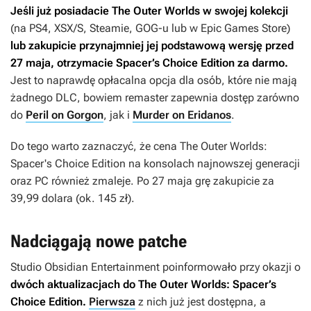
Jeśli już posiadacie
The Outer Worlds
w swojej kolekcji
(na PS4, XSX/S, Steamie, GOG-u lub w Epic Games Store)
lub zakupicie przynajmniej jej podstawową wersję przed
27 maja, otrzymacie
Spacer’s Choice Edition
za darmo.
Jest to naprawdę opłacalna opcja dla osób, które nie mają
żadnego DLC, bowiem remaster zapewnia dostęp zarówno
do
Peril on Gorgon
, jak i
Murder on Eridanos
.
Do tego warto zaznaczyć, że cena
The Outer Worlds:
Spacer's Choice Edition
na konsolach najnowszej generacji
oraz PC również zmaleje. Po 27 maja grę zakupicie za
39,99 dolara (ok. 145 zł).
Nadciągają nowe patche
Studio Obsidian Entertainment poinformowało przy okazji o
dwóch aktualizacjach do
The Outer Worlds: Spacer’s
Choice Edition
.
Pierwsza
z nich już jest dostępna, a