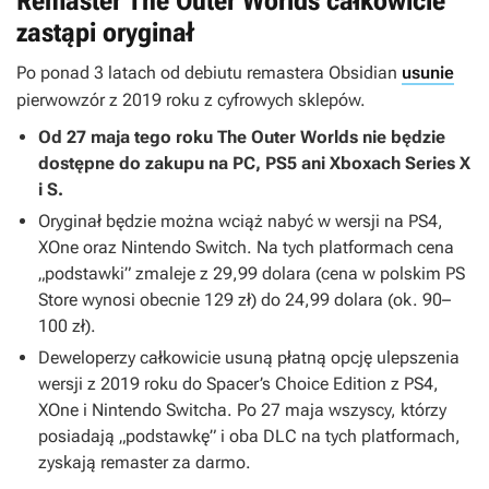
Remaster The Outer Worlds całkowicie
zastąpi oryginał
Po ponad 3 latach od debiutu remastera Obsidian
usunie
pierwowzór z 2019 roku z cyfrowych sklepów.
Od 27 maja tego roku
The Outer Worlds
nie będzie
dostępne do zakupu na PC, PS5 ani Xboxach Series X
i S.
Oryginał będzie można wciąż nabyć w wersji na PS4,
XOne oraz Nintendo Switch. Na tych platformach cena
„podstawki” zmaleje z 29,99 dolara (cena w polskim PS
Store wynosi obecnie 129 zł) do 24,99 dolara (ok. 90–
100 zł).
Deweloperzy całkowicie usuną płatną opcję ulepszenia
wersji z 2019 roku do
Spacer’s Choice Edition
z PS4,
XOne i Nintendo Switcha. Po 27 maja wszyscy, którzy
posiadają „podstawkę” i oba DLC na tych platformach,
zyskają remaster za darmo.