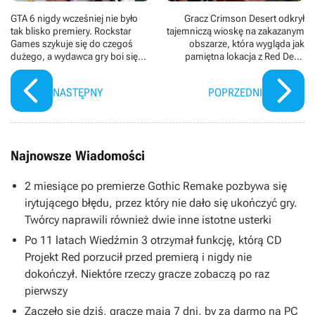
GTA 6 nigdy wcześniej nie było
Gracz Crimson Desert odkrył
tak blisko premiery. Rockstar
tajemniczą wioskę na zakazanym
Games szykuje się do czegoś
obszarze, która wygląda jak
dużego, a wydawca gry boi się
pamiętna lokacja z Red Dead
miliard razy bardziej niż zwykle
Redemption 2. Społeczność ma
wielkie nadzieje
NASTĘPNY
POPRZEDNI
Najnowsze Wiadomości
2 miesiące po premierze Gothic Remake pozbywa się
irytującego błędu, przez który nie dało się ukończyć gry.
Twórcy naprawili również dwie inne istotne usterki
Po 11 latach Wiedźmin 3 otrzymał funkcję, którą CD
Projekt Red porzucił przed premierą i nigdy nie
dokończył. Niektóre rzeczy gracze zobaczą po raz
pierwszy
Zaczęło się dziś, gracze mają 7 dni, by za darmo na PC