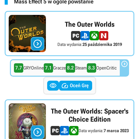
Mass Effect 5 w ogóle powstanie
The Outer Worlds

Data wydania:
25 października 2019

7.7
7.1
8.2
8.3
GRYOnline
Gracze
Steam
OpenCritic


Oceń Grę
The Outer Worlds: Spacer's
Choice Edition

Data wydania:
7 marca 2023