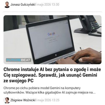
część graczy, lecz większość cieszy się z przebudowy endgame’u.
Jonasz Gulczyński
8 maja 2026 13:30
Chrome instaluje AI bez pytania o zgodę i może
Cię szpiegować. Sprawdź, jak usunąć Gemini
ze swojego PC
Chrome po cichu pobiera model Gemini na komputery
użytkowników. Ważące kilka gigabajtów AI zajmuje miejsce na
dysku oraz może narażać prywatność.
Zbigniew Woźnicki
8 maja 2026 13:25