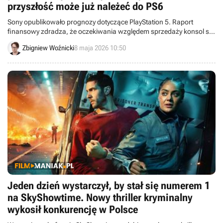
przyszłość może już należeć do PS6
Sony opublikowało prognozy dotyczące PlayStation 5. Raport
finansowy zdradza, że oczekiwania względem sprzedaży konsol są
mocno uzależnione od pozyskania pamięci „po rozsądnych
Zbigniew Woźnicki
8 maja 2026 10:50
cenach”.
Jeden dzień wystarczył, by stał się numerem 1
na SkyShowtime. Nowy thriller kryminalny
wykosił konkurencję w Polsce