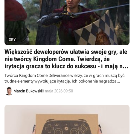
GRY
Większość deweloperów ułatwia swoje gry, ale
nie twórcy Kingdom Come. Twierdzą, że
irytacja gracza to klucz do sukcesu - i mają na
to dowody
Twórca Kingdom Come Deliverance wierzy, że w grach muszą być
trudne elementy wywołujące irytację. Ich pokonanie nagradza
graczy sporą satysfakcją.
Marcin Bukowski
8 maja 2026 09:50