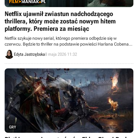
Netflix ujawnił zwiastun nadchodzącego
thrillera, który może zostać nowym hitem
platformy. Premiera za miesiąc
Netflix szykuje nowy serial, którego premiera odbędzie się w
czerwcu. Będzie to thriller na podstawie powieści Harlana Cobena,
który ma potencjał zostać nowym hitem platformy.
Edyta Jastrzębska
8 maja 2026 11:32
GRY