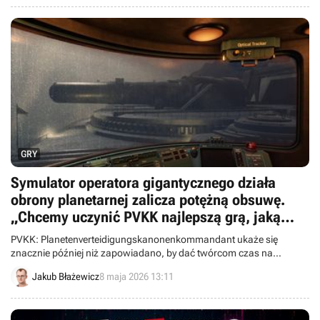
GRY
Symulator operatora gigantycznego działa
obrony planetarnej zalicza potężną obsuwę.
„Chcemy uczynić PVKK najlepszą grą, jaką
może być”
PVKK: Planetenverteidigungskanonenkommandant ukaże się
znacznie później niż zapowiadano, by dać twórcom czas na
implementację wielu pomysłów.
Jakub Błażewicz
8 maja 2026 13:11