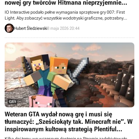
nowej gry twórców Hitmana nieprzyjemnie
zaskakują na 19 dni przed premierą
IO Interactive podało pełne wymagania sprzętowe gry 007: First
Light. Aby zobaczyć wszystkie wodotryski graficzne, potrzebny
będzie komputer, którego nie powstydziłby się sam James Bond.
Hubert Śledziewski
8 maja 2026 20:44
GRY
Weteran GTA wydał nową grę i musi się
tłumaczyć: „Sześciokąty tak. Minecraft nie”. W
inspirowanym kultową strategią Plentiful
„jedna iskra może spalić wszystko”
Kilka dni temu we wczesnym dostępie na Steamie zadebiutowało