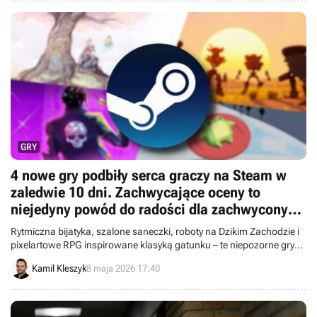
GRY
4 nowe gry podbiły serca graczy na Steam w
zaledwie 10 dni. Zachwycające oceny to
niejedyny powód do radości dla zachwyconych
twórców
Rytmiczna bijatyka, szalone saneczki, roboty na Dzikim Zachodzie i
pixelartowe RPG inspirowane klasyką gatunku – te niepozorne gry
niezależne zadebiutowały we wczesnym dostępie i z marszu
Kamil Kleszyk
8 maja 2026 17:40
zachwyciły graczy na Steamie.