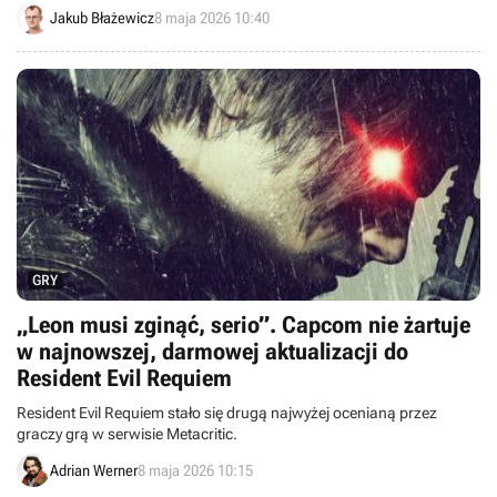
przyniesie graczom?
Jakub Błażewicz
8 maja 2026 10:40
GRY
„Leon musi zginąć, serio”. Capcom nie żartuje
w najnowszej, darmowej aktualizacji do
Resident Evil Requiem
Resident Evil Requiem stało się drugą najwyżej ocenianą przez
graczy grą w serwisie Metacritic.
Adrian Werner
8 maja 2026 10:15