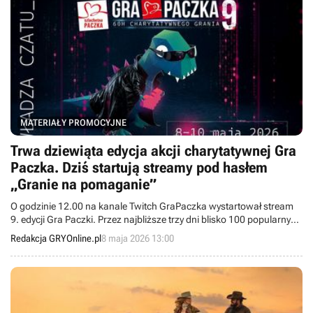
MATERIAŁY PROMOCYJNE
Trwa dziewiąta edycja akcji charytatywnej Gra
Paczka. Dziś startują streamy pod hasłem
„Granie na pomaganie”
O godzinie 12.00 na kanale Twitch GraPaczka wystartował stream
9. edycji Gra Paczki. Przez najbliższe trzy dni blisko 100 popularnych
streamerów będzie wspólnie zbierać środki na działania Szlachetnej
Redakcja GRYOnline.pl
8 maja 2026 13:00
Paczki i Ty również możesz pomóc.