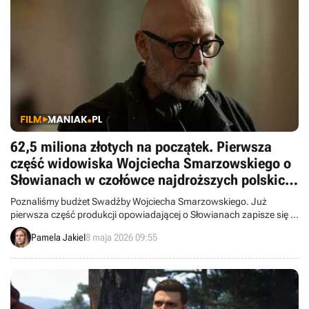
62,5 miliona złotych na początek. Pierwsza
część widowiska Wojciecha Smarzowskiego o
Słowianach w czołówce najdroższych polskich
filmów w historii
Poznaliśmy budżet Swadźby Wojciecha Smarzowskiego. Już
pierwsza część produkcji opowiadającej o Słowianach zapisze się w
historii polskiego kina jako jeden z najdroższych filmów.
Pamela Jakiel
8 maja 2026 09:55