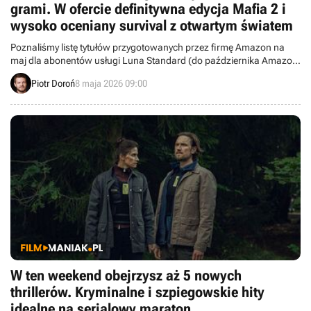
grami. W ofercie definitywna edycja Mafia 2 i
wysoko oceniany survival z otwartym światem
Poznaliśmy listę tytułów przygotowanych przez firmę Amazon na
maj dla abonentów usługi Luna Standard (do października Amazon
Prime Gaming). Najważniejsze z nich to Mafia 2: Edycja Definitywna
Piotr Doroń
8 maja 2026 09:00
i Survival: Fountain of Youth.
W ten weekend obejrzysz aż 5 nowych
thrillerów. Kryminalne i szpiegowskie hity
idealne na serialowy maraton