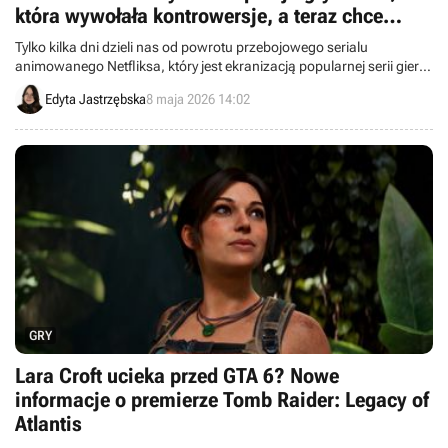
która wywołała kontrowersje, a teraz chce
odzyskać fanów
Tylko kilka dni dzieli nas od powrotu przebojowego serialu
animowanego Netfliksa, który jest ekranizacją popularnej serii gier
wideo.
Edyta Jastrzębska
8 maja 2026 14:02
GRY
Lara Croft ucieka przed GTA 6? Nowe
informacje o premierze Tomb Raider: Legacy of
Atlantis