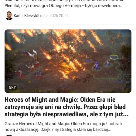
Plentiful, czyli nowa gra Obbego Vermeija – byłego dewelopera
Rockstar North, pracującego przy kultowych odsłonach serii Grand
Kamil Kleszyk
8 maja 2026 20:24
Theft Auto.
GRY
Heroes of Might and Magic: Olden Era nie
zatrzymuje się ani na chwilę. Przez głupi błąd
strategia była niesprawiedliwa, ale z tym już
koniec
Gracze Heroes of Might and Magic: Olden Era moga już pobrać
nową aktualizację. Dzięki niej strategia stała się bardziej
sprawiedliwa w trybie wieloosobowym.