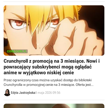
Crunchyroll z promocją na 3 miesiące. Nowi i
powracający subskrybenci mogą oglądać
anime w wyjątkowo niskiej cenie
Przez ograniczony czas można uzyskać dostęp do biblioteki
Crunchyrolla w promocyjnej cenie na 3 miesiące. Oferta jest
dostępna dla wybranych powracających subskrybentów oraz
Edyta Jastrzębska
8 maja 2026 09:56
nowych użytkowników.