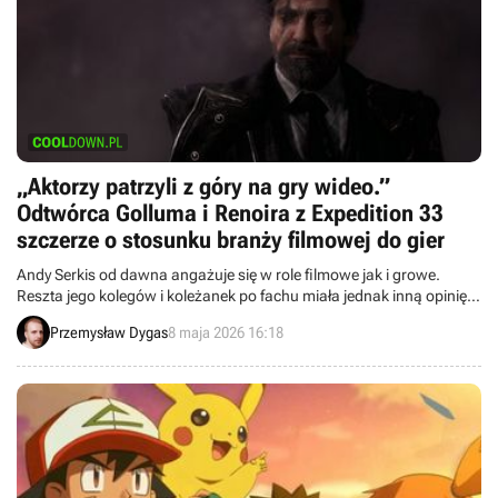
„Aktorzy patrzyli z góry na gry wideo.”
Odtwórca Golluma i Renoira z Expedition 33
szczerze o stosunku branży filmowej do gier
Andy Serkis od dawna angażuje się w role filmowe jak i growe.
Reszta jego kolegów i koleżanek po fachu miała jednak inną opinię
na temat drugiego z wymienionych mediów.
Przemysław Dygas
8 maja 2026 16:18