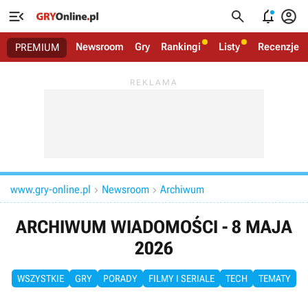




Newsroom
Gry
Rankingi
Listy
Recenzje
PREMIUM
www.gry-online.pl
Newsroom
Archiwum


ARCHIWUM WIADOMOŚCI - 8 MAJA
2026
WSZYSTKIE
GRY
PORADY
FILMY I SERIALE
TECH
TEMATY