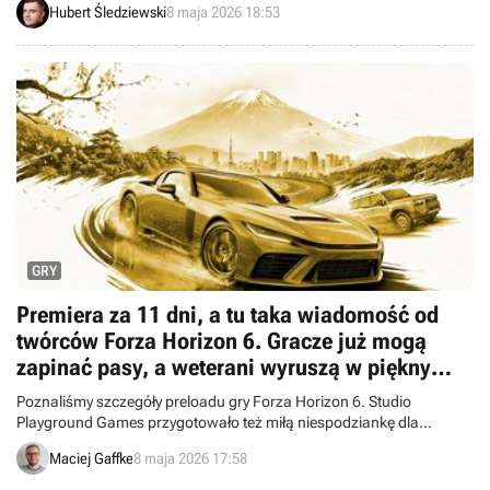
Hubert Śledziewski
8 maja 2026 18:53
GRY
Premiera za 11 dni, a tu taka wiadomość od
twórców Forza Horizon 6. Gracze już mogą
zapinać pasy, a weterani wyruszą w piękny
otwarty świat w wyjątkowych autach
Poznaliśmy szczegóły preloadu gry Forza Horizon 6. Studio
Playground Games przygotowało też miłą niespodziankę dla
długoletnich fanów serii.
Maciej Gaffke
8 maja 2026 17:58