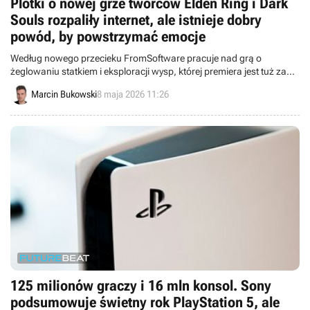
Plotki o nowej grze twórców Elden Ring i Dark
Souls rozpaliły internet, ale istnieje dobry
powód, by powstrzymać emocje
Według nowego przecieku FromSoftware pracuje nad grą o
żeglowaniu statkiem i eksploracji wysp, której premiera jest tuż za
rogiem. Problemem jest jednak wiarygodność źródła.
Marcin Bukowski
8 maja 2026 11:26
125 milionów graczy i 16 mln konsol. Sony
podsumowuje świetny rok PlayStation 5, ale