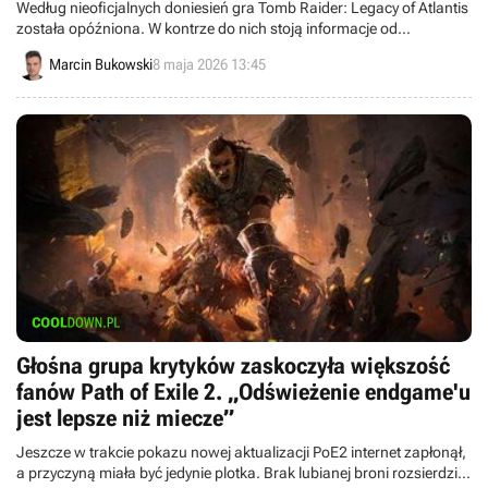
Według nieoficjalnych doniesień gra Tomb Raider: Legacy of Atlantis
została opóźniona. W kontrze do nich stoją informacje od
dewelopera pomagającego w pracach nad grą.
Marcin Bukowski
8 maja 2026 13:45
Głośna grupa krytyków zaskoczyła większość
fanów Path of Exile 2. „Odświeżenie endgame'u
jest lepsze niż miecze”
Jeszcze w trakcie pokazu nowej aktualizacji PoE2 internet zapłonął,
a przyczyną miała być jedynie plotka. Brak lubianej broni rozsierdził