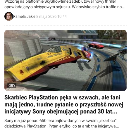
Wczoraj na platformie SkyShowtime zadebiutował nowy thriller
opowiadający o nietypowym sojuszu. Widowisko szybko trafiło na
pierwsze miejsce w top 10 najchętniej oglądanych seriali.
Pamela Jakiel
8 maja 2026 10:44
GRY
Skarbiec PlayStation pęka w szwach, ale fani
mają jedno, trudne pytanie o przyszłość nowej
inicjatywy Sony obejmującej ponad 30 lat
dorobku firmy
Sony ma już ponad 650 terabajtów danych w swoim „skarbcu”
dziedzictwa PlayStation. Pytanie tylko, co ta ambitna inicjatywa