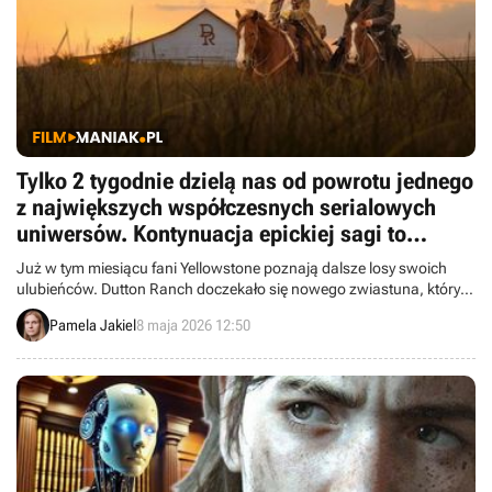
Tylko 2 tygodnie dzielą nas od powrotu jednego
z największych współczesnych serialowych
uniwersów. Kontynuacja epickiej sagi to
najważniejsza premiera miesiąca
Już w tym miesiącu fani Yellowstone poznają dalsze losy swoich
SkyShowtime
ulubieńców. Dutton Ranch doczekało się nowego zwiastuna, który
zapowiada pełną emocji i akcji kontynuację.
Pamela Jakiel
8 maja 2026 12:50