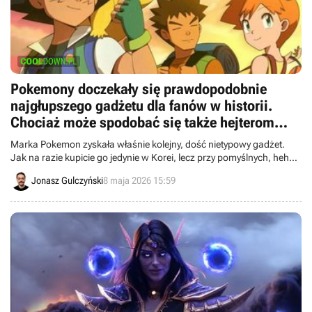
Pokemony doczekały się prawdopodobnie
najgłupszego gadżetu dla fanów w historii.
Chociaż może spodobać się także hejterom
marki
Marka Pokemon zyskała właśnie kolejny, dość nietypowy gadżet.
Jak na razie kupicie go jedynie w Korei, lecz przy pomyślnych, hehe,
wiatrach, śnieżnobiałe rolki dotrą także do Europy.
Jonasz Gulczyński
8 maja 2026 15:59