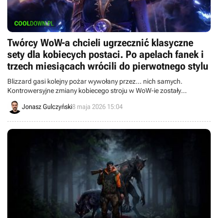
Twórcy WoW-a chcieli ugrzecznić klasyczne
sety dla kobiecych postaci. Po apelach fanek i
trzech miesiącach wrócili do pierwotnego stylu
Blizzard gasi kolejny pożar wywołany przez… nich samych.
Kontrowersyjne zmiany kobiecego stroju w WoW-ie zostały
odwrócone do pierwotnej formy za sprawą damskiej części graczy.
Jonasz Gulczyński
8 maja 2026 15:04