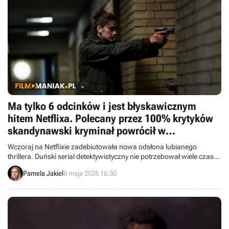
Ma tylko 6 odcinków i jest błyskawicznym
hitem Netflixa. Polecany przez 100% krytyków
skandynawski kryminał powrócił w
„szczytowej formie” i już dziś wleciał do top 3
Wczoraj na Netflixie zadebiutowała nowa odsłona lubianego
thrillera. Duński serial detektywistyczny nie potrzebował wiele czasu,
by znaleźć się w czołówce najchętniej oglądanych produkcji na
Pamela Jakiel
8 maja 2026 16:30
platformie.