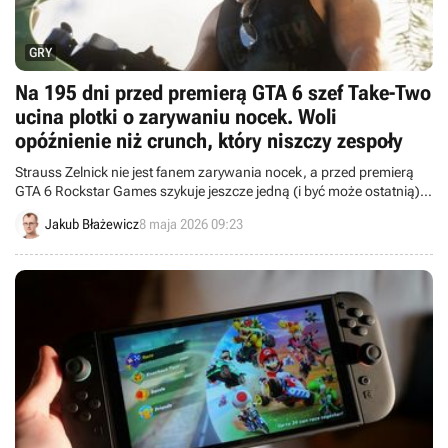
GRY
Na 195 dni przed premierą GTA 6 szef Take-Two
ucina plotki o zarywaniu nocek. Woli
opóźnienie niż crunch, który niszczy zespoły
Strauss Zelnick nie jest fanem zarywania nocek, a przed premierą
GTA 6 Rockstar Games szykuje jeszcze jedną (i być może ostatnią)
„nową ekscytującą aktualizację” Grand Theft Auto Online.
Jakub Błażewicz
8 maja 2026 09:23