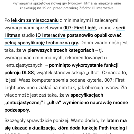
wymagania sprzętowe nowej gry twórców Hitmana nieprzyjemnie
zaskakują na 19 dni przed premierą
Źródło: IO Interactive
.
Po
lekkim zamieszczaniu
z minimalnymi i zalecanymi
wymaganiami sprzętowymi
007: First Light
, znane z
serii
Hitman
studio
IO Interactive
postanowiło opublikować
pełną specyfikację techniczną gry
.
Dobra wiadomość jest
taka, że
w pierwszych trzech kategoriach
– tj.
wymaganiach minimalnych, rekomendowanych i
„entuzjastycznych” –
pominięto wykorzystanie funkcji
pokroju DLSS
; wyjątek stanowi sekcja „ultra”. Oznacza to,
iż jeśli Wasz komputer spełnia podane kryteria,
007: First
Light
powinno działać na nim tak, jak obiecują twórcy. Zła
wiadomość jest zaś taka, że
w specyfikacjach
„entuzjastycznej” i „ultra” wymieniono naprawdę mocne
podzespoły.
Szczegóły sprawdzicie poniżej. Warto dodać, że
latem ma
się ukazać aktualizacja, która doda funkcje Path tracing i