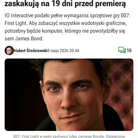
zaskakują na 19 dni przed premierą
IO Interactive podało pełne wymagania sprzętowe gry 007:
First Light. Aby zobaczyć wszystkie wodotryski graficzne,
potrzebny będzie komputer, którego nie powstydziłby się
sam James Bond.

16
Hubert Śledziewski
8 maja 2026 20:44
007: First Light w pełni zachwyci tylko Jamesa Bonda. Ostateczne