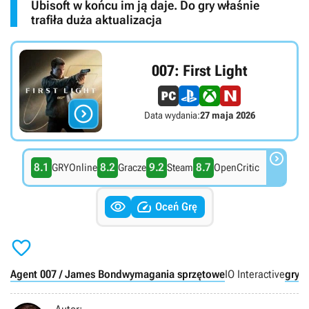
Ubisoft w końcu im ją daje. Do gry właśnie
trafiła duża aktualizacja
007: First Light

Data wydania:
27 maja 2026

8.1
8.2
9.2
8.7
GRYOnline
Gracze
Steam
OpenCritic


Oceń Grę

Agent 007 / James Bond
wymagania sprzętowe
IO Interactive
gry a