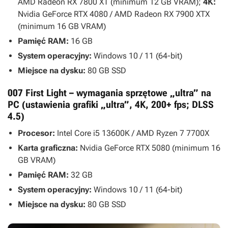
AMD Radeon RX 7800 XT (minimum 12 GB VRAM);
4K:
Nvidia GeForce RTX 4080 / AMD Radeon RX 7900 XTX
(minimum 16 GB VRAM)
Pamięć RAM:
16 GB
System operacyjny:
Windows 10 / 11 (64-bit)
Miejsce na dysku:
80 GB SSD
007 First Light – wymagania sprzętowe „ultra” na
PC (ustawienia grafiki „ultra”, 4K, 200+ fps; DLSS
4.5)
Procesor:
Intel Core i5 13600K / AMD Ryzen 7 7700X
Karta graficzna:
Nvidia GeForce RTX 5080 (minimum 16
GB VRAM)
Pamięć RAM:
32 GB
System operacyjny:
Windows 10 / 11 (64-bit)
Miejsce na dysku:
80 GB SSD