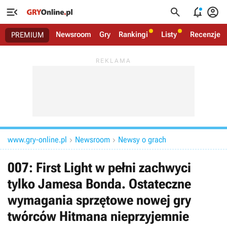




Newsroom
Gry
Rankingi
Listy
Recenzje
PREMIUM
www.gry-online.pl
Newsroom
Newsy o grach


007: First Light w pełni zachwyci
tylko Jamesa Bonda. Ostateczne
wymagania sprzętowe nowej gry
twórców Hitmana nieprzyjemnie