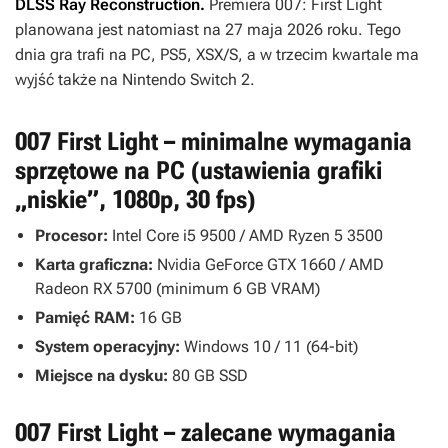
DLSS Ray Reconstruction.
Premiera
007: First Light
planowana jest natomiast na 27 maja 2026 roku. Tego
dnia gra trafi na PC, PS5, XSX/S, a w trzecim kwartale ma
wyjść także na Nintendo Switch 2.
007 First Light – minimalne wymagania
sprzętowe na PC (ustawienia grafiki
„niskie”, 1080p, 30 fps)
Procesor:
Intel Core i5 9500 / AMD Ryzen 5 3500
Karta graficzna:
Nvidia GeForce GTX 1660 / AMD
Radeon RX 5700 (minimum 6 GB VRAM)
Pamięć RAM:
16 GB
System operacyjny:
Windows 10 / 11 (64-bit)
Miejsce na dysku:
80 GB SSD
007 First Light – zalecane wymagania