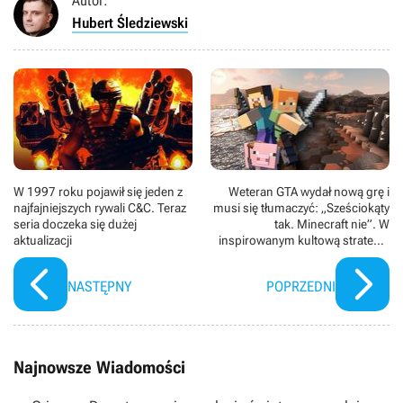
Autor:
Hubert Śledziewski
W 1997 roku pojawił się jeden z
Weteran GTA wydał nową grę i
najfajniejszych rywali C&C. Teraz
musi się tłumaczyć: „Sześciokąty
seria doczeka się dużej
tak. Minecraft nie”. W
aktualizacji
inspirowanym kultową strategią
Plentiful „jedna iskra może spalić
wszystko”
NASTĘPNY
POPRZEDNI
Najnowsze Wiadomości