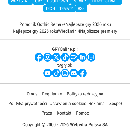
WSZYSTKIE
GRY
COOLDOWN
PORADY
FILMY I SERIALE
TECH
TEMATY
RSS
Poradnik Gothic Remake
Najlepsze gry 2026 roku
Najlepsze gry 2025 roku
Wiedźmin 4
Najbliższe premiery
GRYOnline.pl:
tvgry.pl:
O nas
Regulamin
Polityka redakcyjna
Polityka prywatności
Ustawienia cookies
Reklama
Zespół
Praca
Kontakt
Pomoc
Copyright © 2000 -
2026
Webedia Polska SA