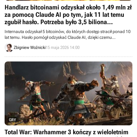
Handlarz bitcoinami odzyskał około 1,49 mln zł
za pomocą Claude AI po tym, jak 11 lat temu
zgubił hasło. Potrzeba było 3,5 biliona
kombinacji, zanim udało się odszyfrować kopię
Internauta odzyskał 5 bitcoinów, do których dostęp stracił ponad 10
zapasową portfela
lat temu. Hasło pomógł odzyskać Claude AI, dzięki czemu
mężczyzna stał się bogatszy o prawie 1,5 miliona złotych.
Zbigniew Woźnicki
15 maja 2026 14:00
GRY
Total War: Warhammer 3 kończy z wieloletnim