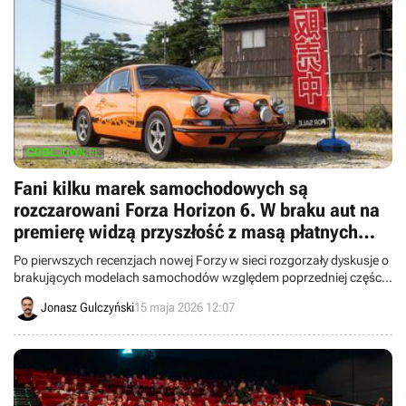
Fani kilku marek samochodowych są
rozczarowani Forza Horizon 6. W braku aut na
premierę widzą przyszłość z masą płatnych
paczek
Po pierwszych recenzjach nowej Forzy w sieci rozgorzały dyskusje o
brakujących modelach samochodów względem poprzedniej części.
Choć rzeczywiście jest ich mniej, to twórcy zapowiadają dodanie
Jonasz Gulczyński
15 maja 2026 12:07
kolejnych marek w przyszłości.