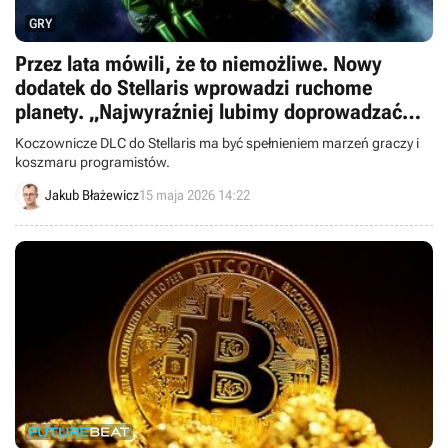
GRY
Przez lata mówili, że to niemożliwe. Nowy
dodatek do Stellaris wprowadzi ruchome
planety. „Najwyraźniej lubimy doprowadzać
programistów do łez”
Koczownicze DLC do Stellaris ma być spełnieniem marzeń graczy i
koszmaru programistów.
Jakub Błażewicz
15 maja 2026 14:22