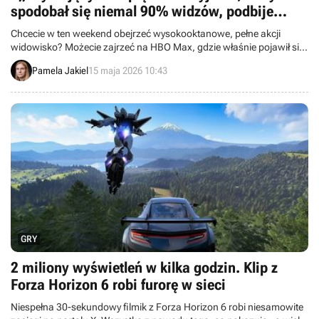
spodobał się niemal 90% widzów, podbije
rankingi
Chcecie w ten weekend obejrzeć wysokooktanowe, pełne akcji
widowisko? Możecie zajrzeć na HBO Max, gdzie właśnie pojawił się
ubiegłoroczny thriller z Jasonem Stathamem.
Pamela Jakiel
15 maja 2026 10:43
GRY
2 miliony wyświetleń w kilka godzin. Klip z
Forza Horizon 6 robi furorę w sieci
Niespełna 30-sekundowy filmik z Forza Horizon 6 robi niesamowite