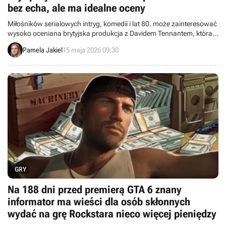
bez echa, ale ma idealne oceny
Miłośników serialowych intryg, komedii i lat 80. może zainteresować
wysoko oceniana brytyjska produkcja z Davidem Tennantem, która
dziś powróciła z drugim sezonem. Na Disney+ znaleźć można trzy
Pamela Jakiel
15 maja 2026 09:30
odcinki nowej odsłony.
GRY
Na 188 dni przed premierą GTA 6 znany
informator ma wieści dla osób skłonnych
wydać na grę Rockstara nieco więcej pieniędzy