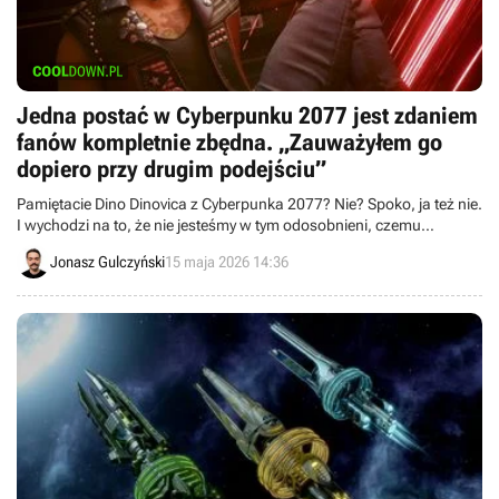
Jedna postać w Cyberpunku 2077 jest zdaniem
fanów kompletnie zbędna. „Zauważyłem go
dopiero przy drugim podejściu”
Pamiętacie Dino Dinovica z Cyberpunka 2077? Nie? Spoko, ja też nie.
I wychodzi na to, że nie jesteśmy w tym odosobnieni, czemu
dowodzi nowa dyskusja fanów.
Jonasz Gulczyński
15 maja 2026 14:36