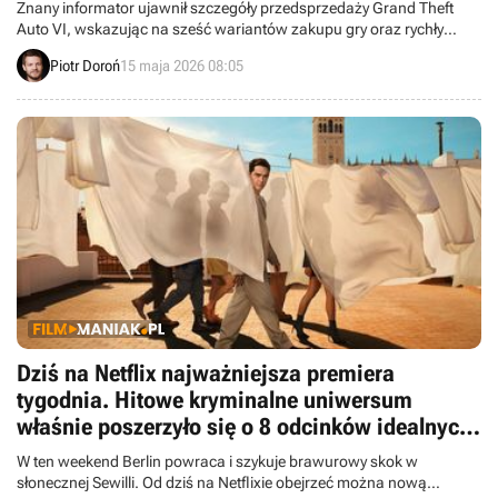
Znany informator ujawnił szczegóły przedsprzedaży Grand Theft
Auto VI, wskazując na sześć wariantów zakupu gry oraz rychły
debiut trzeciego zwiastuna gry.
Piotr Doroń
15 maja 2026 08:05
Dziś na Netflix najważniejsza premiera
tygodnia. Hitowe kryminalne uniwersum
właśnie poszerzyło się o 8 odcinków idealnych
na weekendowy maraton
W ten weekend Berlin powraca i szykuje brawurowy skok w
słonecznej Sewilli. Od dziś na Netflixie obejrzeć można nową