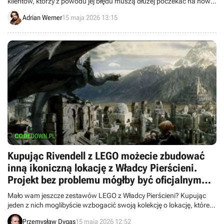
klientów, którzy z powodu jej błędu muszą dłużej poczekać na nowy
Steam Controller.
Adrian Werner
15 maja 2026 13:15
Kupując Rivendell z LEGO możecie zbudować
inną ikoniczną lokację z Władcy Pierścieni.
Projekt bez problemu mógłby być oficjalnym
zestawem
Mało wam jeszcze zestawów LEGO z Władcy Pierścieni? Kupując
jeden z nich moglibyście wzbogacić swoją kolekcję o lokację, której
duńska firma jeszcze nie zaadaptowała.
Przemysław Dygas
15 maja 2026 12:52