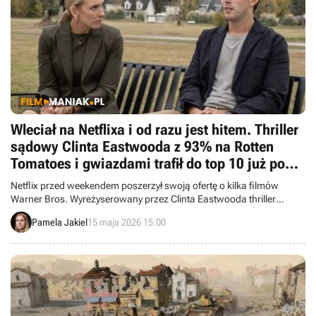
Wleciał na Netflixa i od razu jest hitem. Thriller
sądowy Clinta Eastwooda z 93% na Rotten
Tomatoes i gwiazdami trafił do top 10 już po
jednym dniu
Netflix przed weekendem poszerzył swoją ofertę o kilka filmów
Warner Bros. Wyreżyserowany przez Clinta Eastwooda thriller
szybko trafił do top 10 najchętniej oglądanych produkcji.
Pamela Jakiel
15 maja 2026 15:00