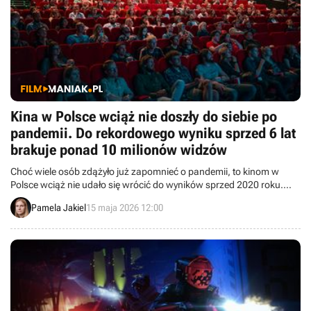
Kina w Polsce wciąż nie doszły do siebie po
pandemii. Do rekordowego wyniku sprzed 6 lat
brakuje ponad 10 milionów widzów
Choć wiele osób zdążyło już zapomnieć o pandemii, to kinom w
Polsce wciąż nie udało się wrócić do wyników sprzed 2020 roku.
Liczba kinowych widzów rośnie, ale do rekordu brakuje milionów.
Pamela Jakiel
15 maja 2026 12:00