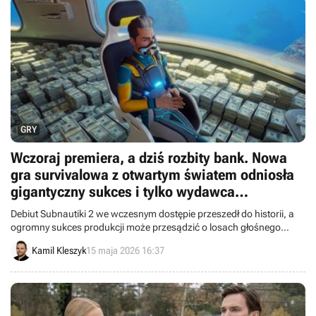
GRY
Wczoraj premiera, a dziś rozbity bank. Nowa
gra survivalowa z otwartym światem odniosła
gigantyczny sukces i tylko wydawca
Subnautica 2 może kręcić nosem
Debiut Subnautiki 2 we wczesnym dostępie przeszedł do historii, a
ogromny sukces produkcji może przesądzić o losach głośnego
konfliktu pomiędzy twórcami gry a firmą Krafton.
Kamil Kleszyk
15 maja 2026 16:37