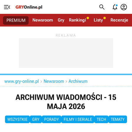




Newsroom
Gry
Rankingi
Listy
Recenzje
PREMIUM
www.gry-online.pl
Newsroom
Archiwum


ARCHIWUM WIADOMOŚCI - 15
MAJA 2026
WSZYSTKIE
GRY
PORADY
FILMY I SERIALE
TECH
TEMATY