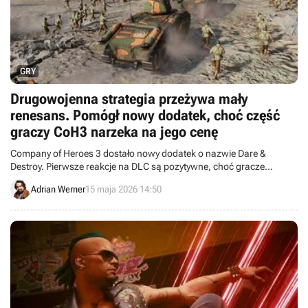
GRY
Drugowojenna strategia przeżywa mały
renesans. Pomógł nowy dodatek, choć część
graczy CoH3 narzeka na jego cenę
Company of Heroes 3 dostało nowy dodatek o nazwie Dare &
Destroy. Pierwsze reakcje na DLC są pozytywne, choć gracze
narzekają na cenę.
Adrian Werner
15 maja 2026 14:50