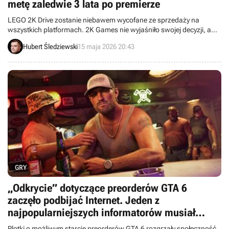
metę zaledwie 3 lata po premierze
LEGO 2K Drive zostanie niebawem wycofane ze sprzedaży na
wszystkich platformach. 2K Games nie wyjaśniło swojej decyzji, a
gracze mają ostatnią szansę na ewentualny zakup produkcji.
Hubert Śledziewski
15 maja 2026 20:43
GRY
„Odkrycie” dotyczące preorderów GTA 6
zaczęło podbijać Internet. Jeden z
najpopularniejszych informatorów musiał
zareagować
Plotki o możliwym starcie preorderów GTA 6 rozgrzały społeczność