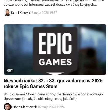
do czerwoności. Internauci zaczęli doszukiwać się kolejnych
wskazówek, ale jedna z najgłośniejszych teorii została szybko
Kamil Kleszyk
15 maja 2026 19:55
podważona przez znanego informatora.
GRY
Niespodzianka: 32. i 33. gra za darmo w 2026
roku w Epic Games Store
W Epic Games Store można zdobyć za darmo dwie dodatkowe gry.
Uprzedzam jednak, że obie nie grzeszą jakością.
Hubert Śledziewski
15 maja 2026 19:24