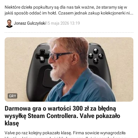
Niektóre dzieła popkultury są dla nas tak ważne, że staramy się w
jakiś sposób oddać im hołd. Czasem jednak zakup kolekcjonerki nie
wystarcza i ludzie wolą posunąć się do nieco bardziej radykalnych
Jonasz Gulczyński
15 maja 2026 13:19
czynów.
GRY
Darmowa gra o wartości 300 zł za błędną
wysyłkę Steam Controllera. Valve pokazało
klasę
Valve po raz kolejny pokazało klasę. Firma sowicie wynagrodziła