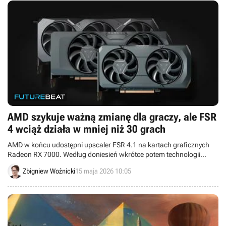
AMD szykuje ważną zmianę dla graczy, ale FSR
4 wciąż działa w mniej niż 30 grach
AMD w końcu udostępni upscaler FSR 4.1 na kartach graficznych
Radeon RX 7000. Według doniesień wkrótce potem technologii
doczekamy się także na starszych GPU „czerwonych”.
Zbigniew Woźnicki
15 maja 2026 10:05