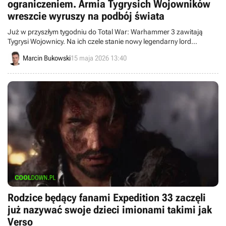
ograniczeniem. Armia Tygrysich Wojowników
wreszcie wyruszy na podbój świata
Już w przyszłym tygodniu do Total War: Warhammer 3 zawitają
Tygrysi Wojownicy. Na ich czele stanie nowy legendarny lord
Bashiva.
Marcin Bukowski
15 maja 2026 13:40
Rodzice będący fanami Expedition 33 zaczęli
już nazywać swoje dzieci imionami takimi jak
Verso