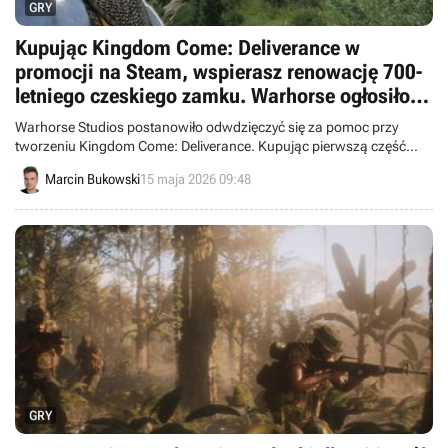
GRY
Kupując Kingdom Come: Deliverance w
promocji na Steam, wspierasz renowację 700-
letniego czeskiego zamku. Warhorse ogłosiło
zebraną kwotę
Warhorse Studios postanowiło odwdzięczyć się za pomoc przy
tworzeniu Kingdom Come: Deliverance. Kupując pierwszą część
serii w niedawnej promocji na Steamie mogliście wesprzeć
Marcin Bukowski
15 maja 2026 09:48
rzeczywisty zamek Pirkštejn.
GRY