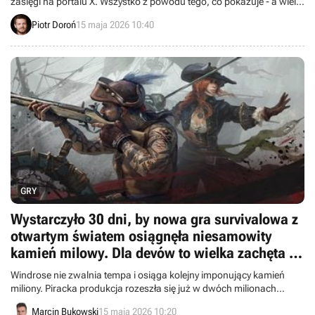
zasięgi na portalu X. Wszystko z powodu tego, co pokazuje - a wielu
graczy twierdzi, że jest to coś wyjątkowego nawet jak na Forzę
Piotr Doroń
15 maja 2026 10:40
Horizon.
GRY
Wystarczyło 30 dni, by nowa gra survivalowa z
otwartym światem osiągnęła niesamowity
kamień milowy. Dla devów to wielka zachęta do
dalszego rozwoju Windrose
Windrose nie zwalnia tempa i osiąga kolejny imponujący kamień
miliony. Piracka produkcja rozeszła się już w dwóch milionach
egzemplarzy.
Marcin Bukowski
15 maja 2026 10:20