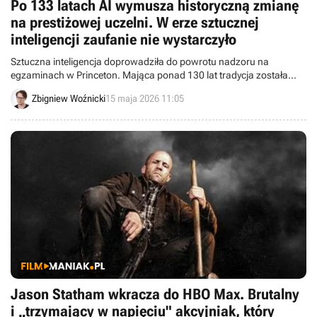
Po 133 latach AI wymusza historyczną zmianę
na prestiżowej uczelni. W erze sztucznej
inteligencji zaufanie nie wystarczyło
Sztuczna inteligencja doprowadziła do powrotu nadzoru na
egzaminach w Princeton. Mająca ponad 130 lat tradycja została
zakończona z obawy przed zbyt łatwym ściąganiem.
Zbigniew Woźnicki
15 maja 2026 11:05
Jason Statham wkracza do HBO Max. Brutalny
i „trzymający w napięciu" akcyjniak, który