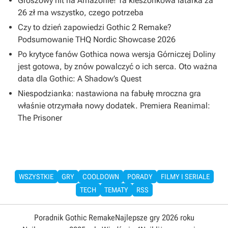
Groszowy hit na Amazonie! Ta kieszonkowa latarka za
26 zł ma wszystko, czego potrzeba
Czy to dzień zapowiedzi Gothic 2 Remake?
Podsumowanie THQ Nordic Showcase 2026
Po krytyce fanów Gothica nowa wersja Górniczej Doliny
jest gotowa, by znów powalczyć o ich serca. Oto ważna
data dla Gothic: A Shadow’s Quest
Niespodzianka: nastawiona na fabułę mroczna gra
właśnie otrzymała nowy dodatek. Premiera Reanimal:
The Prisoner
WSZYSTKIE
GRY
COOLDOWN
PORADY
FILMY I SERIALE
TECH
TEMATY
RSS
Poradnik Gothic Remake
Najlepsze gry 2026 roku