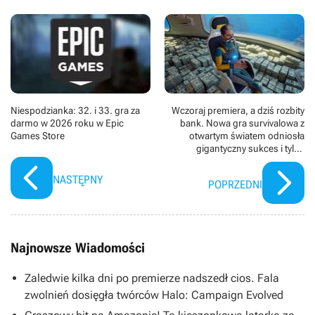
Niespodzianka: 32. i 33. gra za
Wczoraj premiera, a dziś rozbity
darmo w 2026 roku w Epic
bank. Nowa gra survivalowa z
Games Store
otwartym światem odniosła
gigantyczny sukces i tylko
wydawca Subnautica 2 może
kręcić nosem
NASTĘPNY
POPRZEDNI
Najnowsze Wiadomości
Zaledwie kilka dni po premierze nadszedł cios. Fala
zwolnień dosięgła twórców Halo: Campaign Evolved