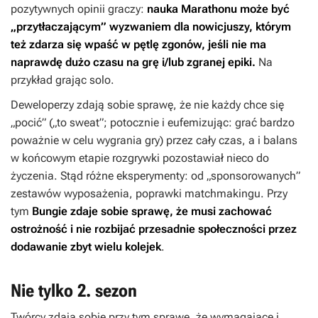
pozytywnych opinii graczy:
nauka
Marathonu
może być
„przytłaczającym” wyzwaniem dla nowicjuszy, którym
też zdarza się wpaść w pętlę zgonów, jeśli nie ma
naprawdę dużo czasu na grę i/lub zgranej epiki.
Na
przykład grając solo.
Deweloperzy zdają sobie sprawę, że nie każdy chce się
„pocić” („to sweat”; potocznie i eufemizując: grać bardzo
poważnie w celu wygrania gry) przez cały czas, a i balans
w końcowym etapie rozgrywki pozostawiał nieco do
życzenia. Stąd różne eksperymenty: od „sponsorowanych”
zestawów wyposażenia, poprawki matchmakingu. Przy
tym
Bungie zdaje sobie sprawę, że musi zachować
ostrożność i nie rozbijać przesadnie społeczności przez
dodawanie zbyt wielu kolejek
.
Nie tylko 2. sezon
Twórcy zdają sobie przy tym sprawę, że wymagające i