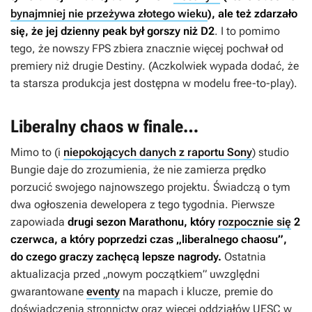
bynajmniej nie przeżywa złotego wieku
), ale też zdarzało
się, że jej dzienny peak był gorszy niż
D2
. I to pomimo
tego, że nowszy FPS zbiera znacznie więcej pochwał od
premiery niż drugie
Destiny
. (Aczkolwiek wypada dodać, że
ta starsza produkcja jest dostępna w modelu free-to-play).
Liberalny chaos w finale…
Mimo to (i
niepokojących danych z raportu Sony
) studio
Bungie daje do zrozumienia, że nie zamierza prędko
porzucić swojego najnowszego projektu. Świadczą o tym
dwa ogłoszenia dewelopera z tego tygodnia. Pierwsze
zapowiada
drugi sezon
Marathonu
, który
rozpocznie się
2
czerwca, a który poprzedzi czas „liberalnego chaosu”,
do czego graczy zachęcą lepsze nagrody.
Ostatnia
aktualizacja przed „nowym początkiem” uwzględni
gwarantowane
eventy
na mapach i klucze, premie do
doświadczenia stronnictw oraz więcej oddziałów UESC w