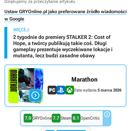
Dziękujemy za przeczytanie artykułu.
Ustaw GRYOnline.pl jako preferowane źródło wiadomości
w Google
WIĘCEJ:
2 tygodnie do premiery STALKER 2: Cost of
Hope, a twórcy publikują takie coś. Długi
gameplay prezentuje wyczekiwane lokacje i
mutanta, lecz budzi zasadne obawy
Marathon
Data wydania:
5 marca 2026


7.0
7.7
8.1
GRYOnline
Steam
OpenCritic