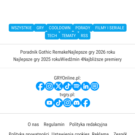
WSZYSTKIE
GRY
COOLDOWN
PORADY
FILMY I SERIALE
TECH
TEMATY
RSS
Poradnik Gothic Remake
Najlepsze gry 2026 roku
Najlepsze gry 2025 roku
Wiedźmin 4
Najbliższe premiery
GRYOnline.pl:
tvgry.pl:
O nas
Regulamin
Polityka redakcyjna
Polityka prywatności
Ustawienia cookies
Reklama
Zespół