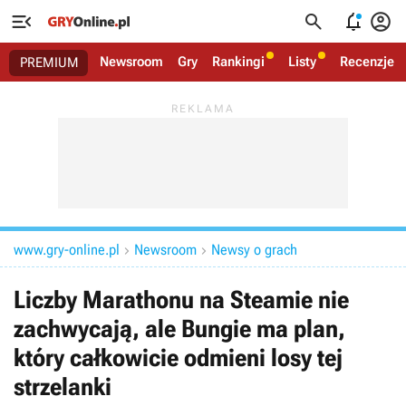




Newsroom
Gry
Rankingi
Listy
Recenzje
PREMIUM
www.gry-online.pl
Newsroom
Newsy o grach


Liczby Marathonu na Steamie nie
zachwycają, ale Bungie ma plan,
który całkowicie odmieni losy tej
strzelanki