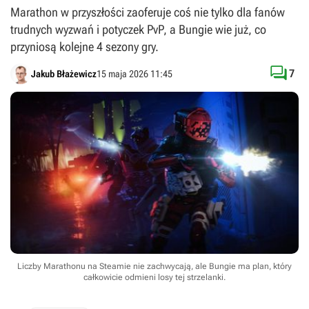
Marathon w przyszłości zaoferuje coś nie tylko dla fanów
trudnych wyzwań i potyczek PvP, a Bungie wie już, co
przyniosą kolejne 4 sezony gry.

7
Jakub Błażewicz
15 maja 2026 11:45
Liczby Marathonu na Steamie nie zachwycają, ale Bungie ma plan, który
całkowicie odmieni losy tej strzelanki.