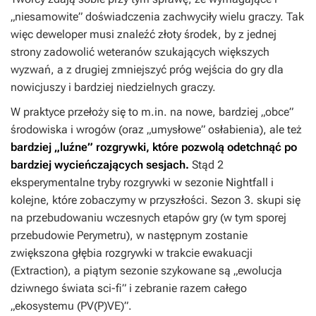
„niesamowite” doświadczenia zachwyciły wielu graczy. Tak
więc deweloper musi znaleźć złoty środek, by z jednej
strony zadowolić weteranów szukających większych
wyzwań, a z drugiej zmniejszyć próg wejścia do gry dla
nowicjuszy i bardziej niedzielnych graczy.
W praktyce przełoży się to m.in. na nowe, bardziej „obce”
środowiska i wrogów (oraz „umysłowe” osłabienia), ale też
bardziej „luźne” rozgrywki, które pozwolą odetchnąć po
bardziej wycieńczających sesjach.
Stąd 2
eksperymentalne tryby rozgrywki w sezonie
Nightfall
i
kolejne, które zobaczymy w przyszłości. Sezon 3. skupi się
na przebudowaniu wczesnych etapów gry (w tym sporej
przebudowie Perymetru), w następnym zostanie
zwiększona głębia rozgrywki w trakcie ewakuacji
(Extraction), a piątym sezonie szykowane są „ewolucja
dziwnego świata sci-fi” i zebranie razem całego
„ekosystemu (PV(P)VE)”.