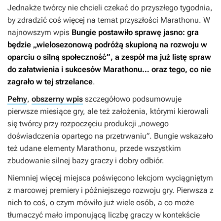
Jednakże twórcy nie chcieli czekać do przyszłego tygodnia,
by zdradzić coś więcej na temat przyszłości
Marathonu
. W
najnowszym wpis
Bungie postawiło sprawę jasno: gra
będzie „wielosezonową podróżą skupioną na rozwoju w
oparciu o silną społeczność”, a zespół ma już listę spraw
do załatwienia i sukcesów
Marathonu
… oraz tego, co nie
zagrało w tej strzelance
.
Pełny
,
obszerny wpis
szczegółowo podsumowuje
pierwsze miesiące gry, ale też założenia, którymi kierowali
się twórcy przy rozpoczęciu produkcji „nowego
doświadczenia opartego na przetrwaniu”. Bungie wskazało
też udane elementy
Marathonu
, przede wszystkim
zbudowanie silnej bazy graczy i dobry odbiór.
Niemniej więcej miejsca poświęcono lekcjom wyciągniętym
z marcowej premiery i późniejszego rozwoju gry. Pierwsza z
nich to coś, o czym mówiło już wiele osób, a co może
tłumaczyć mało imponującą liczbę graczy w kontekście