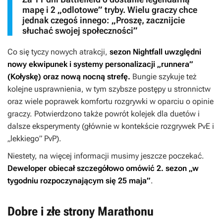
mapę i 2 „odlotowe” tryby. Wielu graczy chce
jednak czegoś innego: „Proszę, zacznijcie
słuchać swojej społeczności”
Co się tyczy nowych atrakcji,
sezon
Nightfall
uwzględni
nowy ekwipunek i systemy personalizacji „runnera”
(Kołyskę) oraz nową nocną strefę.
Bungie szykuje też
kolejne usprawnienia, w tym szybsze postępy u stronnictw
oraz wiele poprawek komfortu rozgrywki w oparciu o opinie
graczy. Potwierdzono także powrót kolejek dla duetów i
dalsze eksperymenty (głównie w kontekście rozgrywek PvE i
„lekkiego” PvP).
Niestety, na więcej informacji musimy jeszcze poczekać.
Deweloper obiecał szczegółowo omówić 2. sezon „w
tygodniu rozpoczynającym się 25 maja”
.
Dobre i złe strony Marathonu