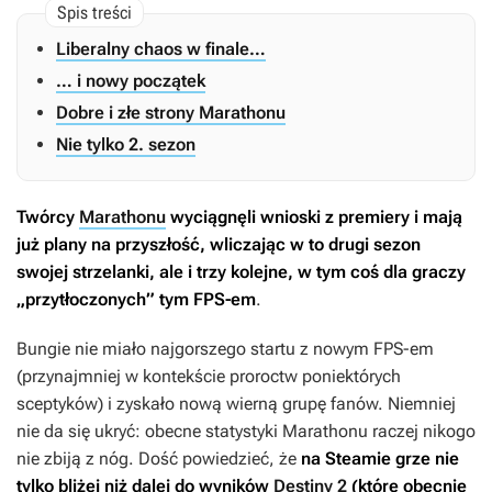
Liberalny chaos w finale…
… i nowy początek
Dobre i złe strony Marathonu
Nie tylko 2. sezon
Twórcy
Marathonu
wyciągnęli wnioski z premiery i mają
już plany na przyszłość, wliczając w to drugi sezon
swojej strzelanki, ale i trzy kolejne, w tym coś dla graczy
„przytłoczonych” tym FPS-em
.
Bungie nie miało najgorszego startu z nowym FPS-em
(przynajmniej w kontekście proroctw poniektórych
sceptyków) i zyskało nową wierną grupę fanów. Niemniej
nie da się ukryć: obecne statystyki
Marathonu
raczej nikogo
nie zbiją z nóg. Dość powiedzieć, że
na Steamie grze nie
tylko bliżej niż dalej do wyników
Destiny 2
(które obecnie