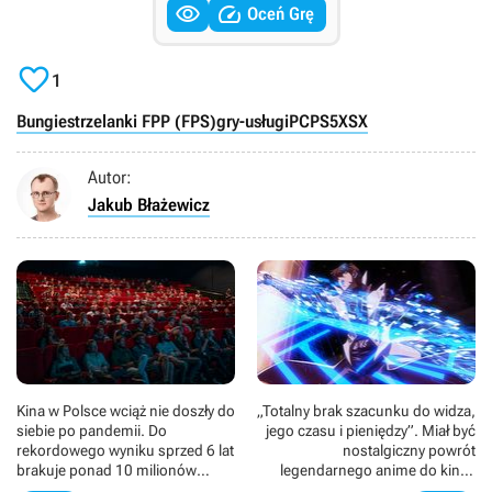


Oceń Grę

1
Bungie
strzelanki FPP (FPS)
gry-usługi
PC
PS5
XSX
Autor:
Jakub Błażewicz
Kina w Polsce wciąż nie doszły do
„Totalny brak szacunku do widza,
siebie po pandemii. Do
jego czasu i pieniędzy”. Miał być
rekordowego wyniku sprzed 6 lat
nostalgiczny powrót
brakuje ponad 10 milionów
legendarnego anime do kin, a
widzów
wyszła katastrofa