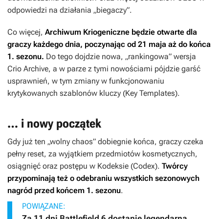
odpowiedzi na działania „biegaczy”.
Co więcej,
Archiwum Kriogeniczne będzie otwarte dla
graczy każdego dnia, poczynając od 21 maja aż do końca
1. sezonu.
Do tego dojdzie nowa, „rankingowa” wersja
Crio Archive, a w parze z tymi nowościami pójdzie garść
usprawnień, w tym zmiany w funkcjonowaniu
krytykowanych szablonów kluczy (Key Templates).
… i nowy początek
Gdy już ten „wolny chaos” dobiegnie końca, graczy czeka
pełny reset, za wyjątkiem przedmiotów kosmetycznych,
osiągnięć oraz postępu w Kodeksie (Codex).
Twórcy
przypominają też o odebraniu wszystkich sezonowych
nagród przed końcem 1. sezonu
.
POWIĄZANE:
Za 11 dni Battlefield 6 dostanie legendarną