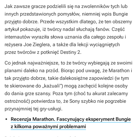
Jak zawsze gracze podzielili się na zwolenników tych lub
innych przedstawionych pomysłów, niemniej wpis Bungie
przyjęto dobrze. Przede wszystkim dlatego, że ten obszerny
artykuł pokazuje, iż twórcy nadal słuchają fanów. Część
internautów wyraziła słowa uznania dla całego zespołu i
reżysera Joe Zieglera, a także dla lekcji wyciągniętych
przez twórców z potknięć
Destiny 2
.
Co jednak najważniejsze, to że twórcy wybiegają ze swoimi
planami daleko na przód. Biorąc pod uwagę, że
Marathon
i
tak przyjęto dobrze, takie dalekosiężne zapowiedzi (w tym
te skierowane do „każuali”) mogą zachęcić kolejne osoby
do dania grze szansy. Poza tym (choć tu akurat zalecamy
ostrożność) potwierdza to, że Sony szybko nie pogrzebie
przynajmniej tej gry-usługi.
Recenzja Marathon. Fascynujący eksperyment Bungie
z kilkoma poważnymi problemami