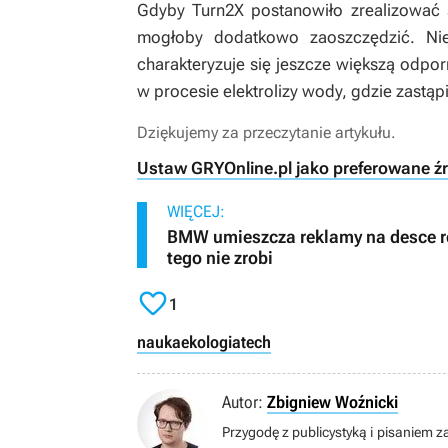
Gdyby Turn2X postanowiło zrealizować 
mogłoby dodatkowo zaoszczędzić. N
charakteryzuje się jeszcze większą odporn
w procesie elektrolizy wody, gdzie zastąpi
Dziękujemy za przeczytanie artykułu.
Ustaw GRYOnline.pl jako preferowane ź
WIĘCEJ:
BMW umieszcza reklamy na desce roz
tego nie zrobi

1
nauka
ekologia
tech
Autor:
Zbigniew Woźnicki
Przygodę z publicystyką i pisaniem z