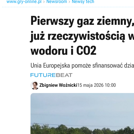
www.gry-online.pl
Newsroom
Newsy tech


Pierwszy gaz ziemny, 
już rzeczywistością 
wodoru i CO2
Unia Europejska pomoże sfinansować dział
Zbigniew Woźnicki
15 maja 2026 10:00