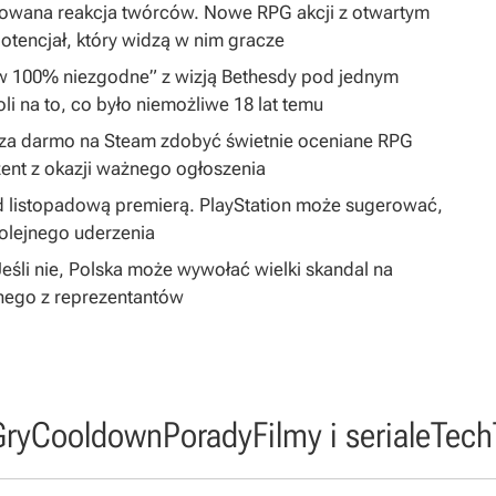
dowana reakcja twórców. Nowe RPG akcji z otwartym
tencjał, który widzą w nim gracze
„w 100% niezgodne” z wizją Bethesdy pod jednym
i na to, co było niemożliwe 18 lat temu
by za darmo na Steam zdobyć świetnie oceniane RPG
ent z okazji ważnego ogłoszenia
 listopadową premierą. PlayStation może sugerować,
olejnego uderzenia
śli nie, Polska może wywołać wielki skandal na
nego z reprezentantów
Gry
Cooldown
Porady
Filmy i seriale
Tech