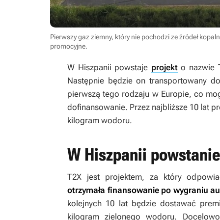
Pierwszy gaz ziemny, który nie pochodzi ze źródeł kopal
promocyjne
.
W Hiszpanii powstaje
projekt
o nazwie T
Następnie będzie on transportowany do 
pierwszą tego rodzaju w Europie, co mo
dofinansowanie. Przez najbliższe 10 lat 
kilogram wodoru.
W Hiszpanii powstanie
T2X jest projektem, za który odpowi
otrzymała finansowanie po wygraniu a
kolejnych 10 lat będzie dostawać pre
kilogram zielonego wodoru. Docelow