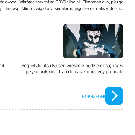
ściowymi. Wkrótce zawitał na GRYOnline.pl i Filmomaniaka, pisząc
filmową. Mimo związku z serialami, jego serce należy do gier
nie straszny, a przygoda z Tibią nauczyła go, że niebo i muzyka w
d laty dzielił się swoimi doświadczeniami, moderując forum
, ale oczywiście konstruktywnie i z umiarem. Na forum pisze pod
R 4
Sequel Jujutsu Kaisen wreszcie będzie dostępny w
języku polskim. Trafi do nas 7 miesięcy po finale
POPRZEDNI