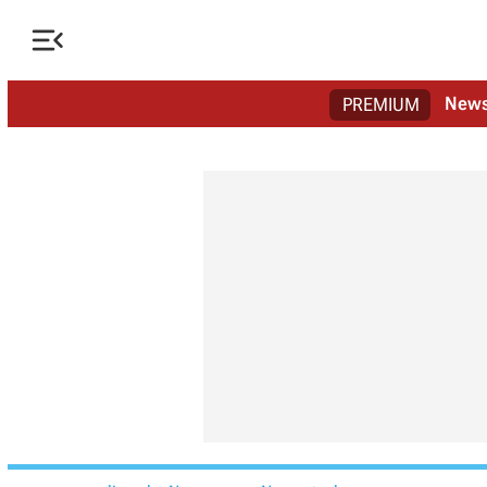

New
PREMIUM