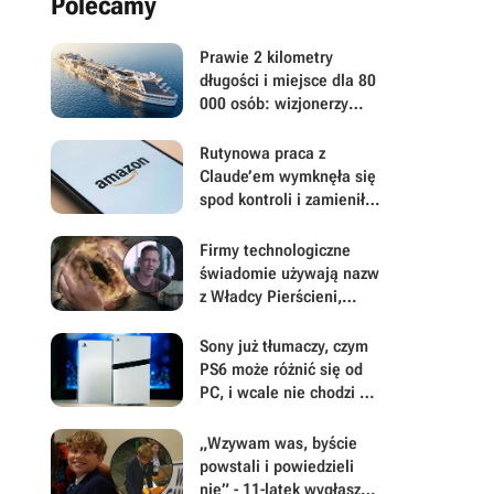
Polecamy
Prawie 2 kilometry
długości i miejsce dla 80
000 osób: wizjonerzy
chcą zbudować pierwsze
na świecie prawdziwe
Rutynowa praca z
pływające miasto -
Claude’em wymknęła się
jednak wątpliwości co do
spod kontroli i zamieniła
tego śmiałego planu są
w katastrofę finansową
uzasadnione
dla Amazona
Firmy technologiczne
świadomie używają nazw
z Władcy Pierścieni,
dzięki czemu myślisz, że
są tymi dobrymi
Sony już tłumaczy, czym
PS6 może różnić się od
PC, i wcale nie chodzi o
napęd na płyty
„Wzywam was, byście
powstali i powiedzieli
nie” - 11-latek wygłasza