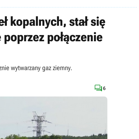
ł kopalnych, stał się
e poprzez połączenie
cznie wytwarzany gaz ziemny.

6