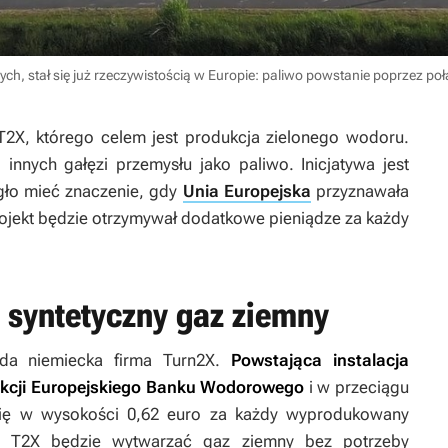
nych, stał się już rzeczywistością w Europie: paliwo powstanie poprzez p
2X, którego celem jest produkcja zielonego wodoru.
innych gałęzi przemysłu jako paliwo. Inicjatywa jest
gło mieć znaczenie, gdy
Unia Europejska
przyznawała
projekt będzie otrzymywał dodatkowe pieniądze za każdy
 syntetyczny gaz ziemny
ada niemiecka firma Turn2X.
Powstająca instalacja
ukcji Europejskiego Banku Wodorowego
i w przeciągu
mię w wysokości 0,62 euro za każdy wyprodukowany
o T2X będzie wytwarzać gaz ziemny bez potrzeby