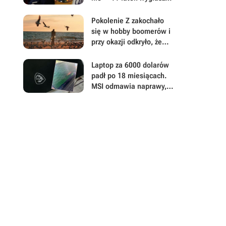
przemówienie, by
zapobiec budowie
Pokolenie Z zakochało
ogromnego centrum
się w hobby boomerów i
danych AI od Google
przy okazji odkryło, że
warto odłożyć smartfon
Laptop za 6000 dolarów
padł po 18 miesiącach.
MSI odmawia naprawy, a
potem plącze się w
zeznaniach