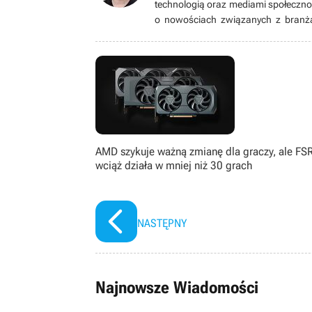
technologią oraz mediami społeczno
o nowościach związanych z branżą 
wszelakiego typu. Żaden gatunek mu 
grach są całkowicie zbędne. Prze
mmorpg.org.pl. Uwielbia ponarzekać
ksywką Canaton.
AMD szykuje ważną zmianę dla graczy, ale FS
wciąż działa w mniej niż 30 grach
NASTĘPNY
Najnowsze Wiadomości