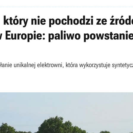
który nie pochodzi ze źróde
w Europie: paliwo powstani
anie unikalnej elektrowni, która wykorzystuje syntety